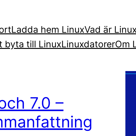
ort
Ladda hem Linux
Vad är Linu
t byta till Linux
Linuxdatorer
Om L
och 7.0 –
mmanfattning