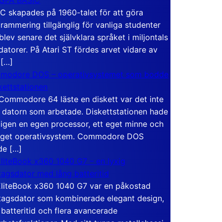
C skapades på 1960-talet för att göra
rammering tillgänglig för vanliga studenter
blev senare det självklara språket i miljontals
atorer. På Atari ST fördes arvet vidare av
 […]
modore DOS – operativsystemet som bodde
skettstationen
Commodore 64 läste en diskett var det inte
 datorn som arbetade. Diskettstationen hade
igen en egen processor, ett eget minne och
eget operativsystem. Commodore DOS
de […]
liteBook x360 1040 G7 – en lyxig
tagsdator med lång batteritid
liteBook x360 1040 G7 var en påkostad
tagsdator som kombinerade elegant design,
 batteritid och flera avancerade