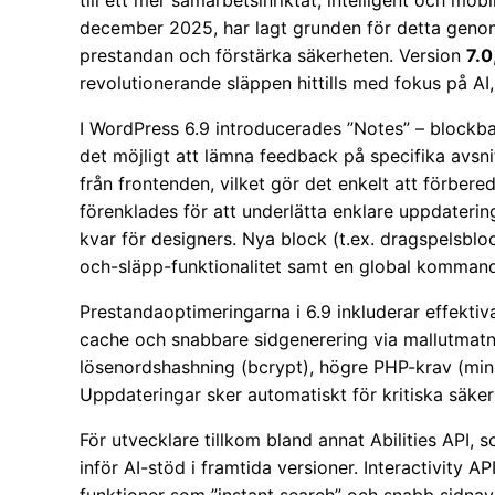
till ett mer samarbetsinriktat, intelligent och mob
december 2025, har lagt grunden för detta genom
prestandan och förstärka säkerheten. Version
7.0
revolutionerande släppen hittills med fokus på AI
I WordPress 6.9 introducerades ”Notes” – blockba
det möjligt att lämna feedback på specifika avsni
från frontenden, vilket gör det enkelt att förbere
förenklades för att underlätta enklare uppdaterin
kvar för designers. Nya block (t.ex. dragspelsblo
och-släpp-funktionalitet samt en global kommand
Prestandaoptimeringarna i 6.9 inkluderar effektiv
cache och snabbare sidgenerering via mallutmat
lösenordshashning (bcrypt), högre PHP-krav (minst
Uppdateringar sker automatiskt för kritiska säker
För utvecklare tillkom bland annat Abilities API, s
inför AI-stöd i framtida versioner. Interactivity 