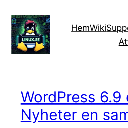
Hoppa
till
innehåll
Hem
Wiki
Supp
At
WordPress 6.9 
Nyheter en sa