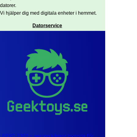
datorer.
Vi hjälper dig med digitala enheter i hemmet.
Datorservice
EPYC 7302 – sexton kärnor byggda för