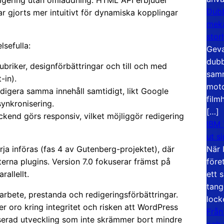
vigering utan omladdning. HTML API erbjuder
Dubb
r gjorts mer intuitivt för dynamiska kopplingar
meka
stor
sefulla:
Geva
dubb
ubriker, designförbättringar och till och med
samm
-in).
moto
digera samma innehåll samtidigt, likt Google
film
ynkronisering.
[…]
ckend görs responsiv, vilket möjliggör redigering
IBM 
ut s
När 
a införas (fas 4 av Gutenberg-projektet), där
före
xterna plugins. Version 7.0 fokuserar främst på
ett 
allellt.
tang
arbete, prestanda och redigeringsförbättringar.
lock
r oro kring integritet och risken att WordPress
Från
nserad utveckling som inte skrämmer bort mindre
och