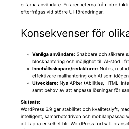
erfarna användare. Erfarenheterna från introdukt
efterfrågas vid större UI-förändringar.
Konsekvenser för olik
Vanliga användare:
Snabbare och säkrare saj
blockhantering och möjlighet till AI-stöd i f
Innehållsskapare/redaktörer:
Notes, realti
effektivare mallhantering och AI som idégen
Utvecklare:
Nya API:er (Abilities, HTML, Int
samt behov av att anpassa lösningar för sa
Slutsats:
WordPress 6.9 ger stabilitet och kvalitetslyft, me
intelligent, samarbetsdriven och mobilanpassad 
att tappa enkelhet blir WordPress fortsatt brans