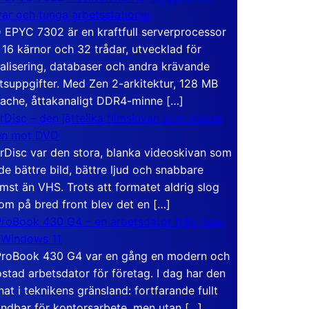
rar och tunga arbetsstationer
EPYC 7302 är en kraftfull serverprocessor
16 kärnor och 32 trådar, utvecklad för
ualisering, databaser och andra krävande
tsuppgifter. Med Zen 2-arkitektur, 128 MB
ache, åttakanaligt DDR4-minne […]
rDisc – den jättelika filmskivan som visade
en mot DVD
rDisc var den stora, blanka videoskivan som
de bättre bild, bättre ljud och snabbare
mst än VHS. Trots att formatet aldrig slog
om på bred front blev det en […]
roBook 430 G4 – en arbetsdator från tiden
 Windows 11
roBook 430 G4 var en gång en modern och
stad arbetsdator för företag. I dag har den
at i teknikens gränsland: fortfarande fullt
ndbar för kontorsarbete, men utan […]