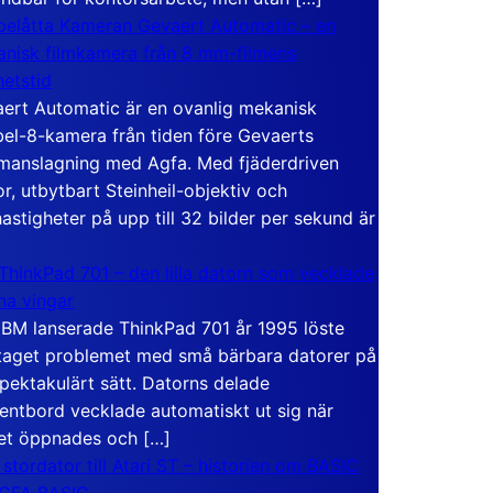
elåtta Kameran Gevaert Automatic – en
nisk filmkamera från 8 mm-filmens
hetstid
ert Automatic är en ovanlig mekanisk
el-8-kamera från tiden före Gevaerts
anslagning med Agfa. Med fjäderdriven
r, utbytbart Steinheil-objektiv och
hastigheter på upp till 32 bilder per sekund är
ThinkPad 701 – den lilla datorn som vecklade
ina vingar
IBM lanserade ThinkPad 701 år 1995 löste
taget problemet med små bärbara datorer på
spektakulärt sätt. Datorns delade
entbord vecklade automatiskt ut sig när
et öppnades och […]
 stordator till Atari ST – historien om BASIC
 GFA BASIC