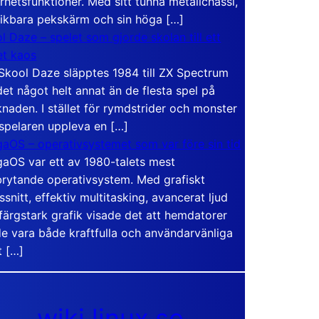
rhetsfunktioner. Med sitt tunna metallchassi,
vikbara pekskärm och sin höga […]
l Daze – spelet som gjorde skolan till ett
t kaos
Skool Daze släpptes 1984 till ZX Spectrum
det något helt annat än de flesta spel på
naden. I stället för rymdstrider och monster
 spelaren uppleva en […]
aOS – operativsystemet som var före sin tid
aOS var ett av 1980-talets mest
rytande operativsystem. Med grafiskt
ssnitt, effektiv multitasking, avancerat ljud
färgstark grafik visade det att hemdatorer
e vara både kraftfulla och användarvänliga
t […]
wiki.linux.se