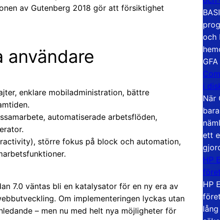
ionen av Gutenberg 2018 gör att försiktighet
BASI
prog
och 
hemd
a användare
GFA
Com
i di
ter, enklare mobiladministration, bättre
När 
ramtiden.
bara
dssamarbete, automatiserade arbetsflöden,
näml
erator.
ett 
eractivity), större fokus på block och automation,
gjor
marbetsfunktioner.
HP E
före
HP E
dan 7.0 väntas bli en katalysator för en ny era av
före
webbutveckling. Om implementeringen lyckas utan
lång
chledande – men nu med helt nya möjligheter för