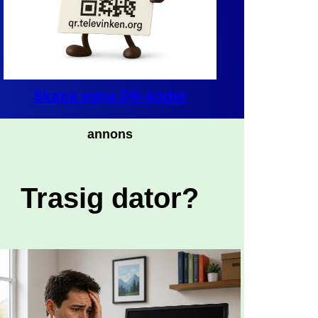
Skapa egna QR-koder
annons
Trasig dator?