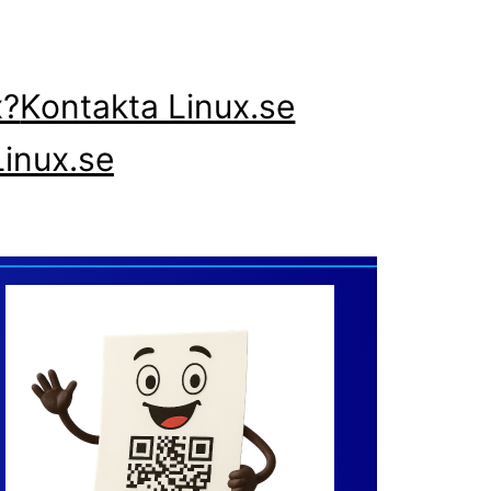
x?
Kontakta Linux.se
inux.se