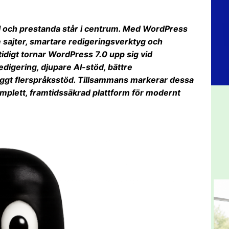
I och prestanda står i centrum. Med WordPress
sajter, smartare redigeringsverktyg och
digt tornar WordPress 7.0 upp sig vid
edigering, djupare AI-stöd, bättre
yggt flerspråksstöd. Tillsammans markerar dessa
 komplett, framtidssäkrad plattform för modernt