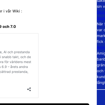
säke
sin 
i vår Wiki :
Skoo
öppe
När 
9 och 7.0
var 
mark
fick
Amig
Amig
banb
grän
och 
kund
lång