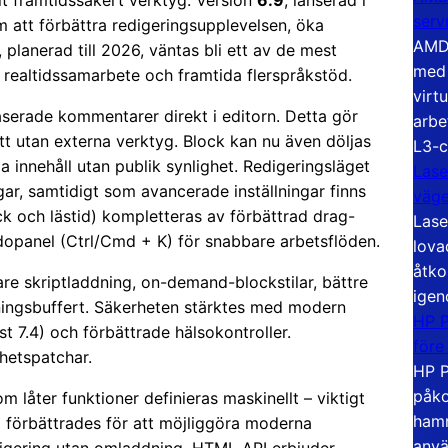
ilt framtidssäkert verktyg. Version
6.9
, lanserad i
serv
 att förbättra redigeringsupplevelsen, öka
AMD 
, planerad till 2026, väntas bli ett av de mest
med 
, realtidssamarbete och framtida flerspråkstöd.
virt
serade kommentarer direkt i editorn. Detta gör
arbe
tt utan externa verktyg. Block kan nu även döljas
L3-c
da innehåll utan publik synlighet. Redigeringsläget
Lase
gar, samtidigt som avancerade inställningar finns
väg
ck och lästid) kompletteras av förbättrad drag-
Lase
opanel (Ctrl/Cmd + K) för snabbare arbetsflöden.
lova
åtko
are skriptladdning, on-demand-blockstilar, bättre
igen
ningsbuffert. Säkerheten stärktes med modern
HP P
 7.4) och förbättrade hälsokontroller.
före
hetspatchar.
HP P
påko
om låter funktioner definieras maskinellt – viktigt
hamn
API förbättrades för att möjliggöra moderna
anvä