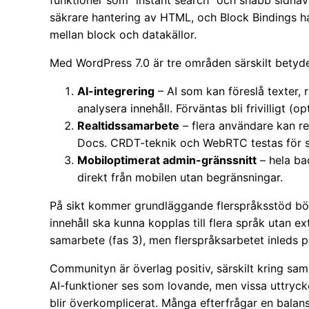
funktioner som ”instant search” och snabb sidna
säkrare hantering av HTML, och Block Bindings ha
mellan block och datakällor.
Med WordPress 7.0 är tre områden särskilt betydel
AI-integrering
– AI som kan föreslå texter, r
analysera innehåll. Förväntas bli frivilligt (opt
Realtidssamarbete
– flera användare kan re
Docs. CRDT-teknik och WebRTC testas för s
Mobiloptimerat admin-gränssnitt
– hela ba
direkt från mobilen utan begränsningar.
På sikt kommer grundläggande flerspråksstöd börj
innehåll ska kunna kopplas till flera språk utan e
samarbete (fas 3), men flerspråksarbetet inleds par
Communityn är överlag positiv, särskilt kring sam
AI-funktioner ses som lovande, men vissa uttrycke
blir överkomplicerat. Många efterfrågar en bala