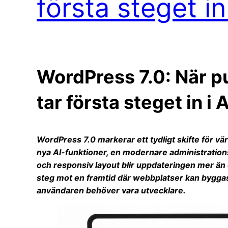
första steget in
WordPress 7.0: När p
tar första steget in i 
WordPress 7.0 markerar ett tydligt skifte för v
nya AI-funktioner, en modernare administrations
och responsiv layout blir uppdateringen mer än 
steg mot en framtid där webbplatser kan byggas 
användaren behöver vara utvecklare.