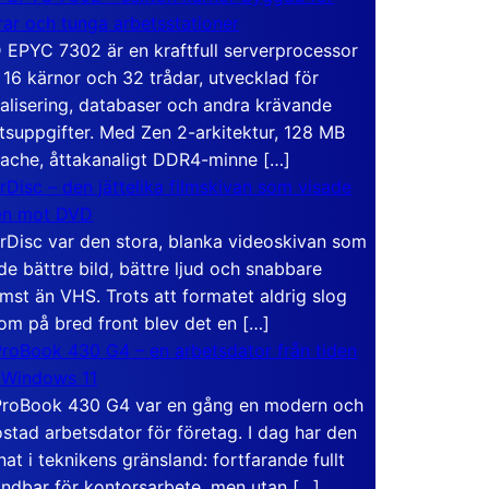
rar och tunga arbetsstationer
EPYC 7302 är en kraftfull serverprocessor
16 kärnor och 32 trådar, utvecklad för
ualisering, databaser och andra krävande
tsuppgifter. Med Zen 2-arkitektur, 128 MB
ache, åttakanaligt DDR4-minne […]
rDisc – den jättelika filmskivan som visade
en mot DVD
rDisc var den stora, blanka videoskivan som
de bättre bild, bättre ljud och snabbare
mst än VHS. Trots att formatet aldrig slog
om på bred front blev det en […]
roBook 430 G4 – en arbetsdator från tiden
 Windows 11
roBook 430 G4 var en gång en modern och
stad arbetsdator för företag. I dag har den
at i teknikens gränsland: fortfarande fullt
ndbar för kontorsarbete, men utan […]