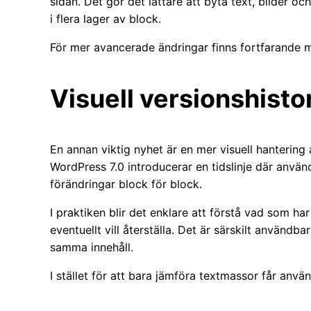
sidan. Det gör det lättare att byta text, bilder o
i flera lager av block.
För mer avancerade ändringar finns fortfarande mö
Visuell versionshisto
En annan viktig nyhet är en mer visuell hantering 
WordPress 7.0 introducerar en tidslinje där anvä
förändringar block för block.
I praktiken blir det enklare att förstå vad som h
eventuellt vill återställa. Det är särskilt använd
samma innehåll.
I stället för att bara jämföra textmassor får använ