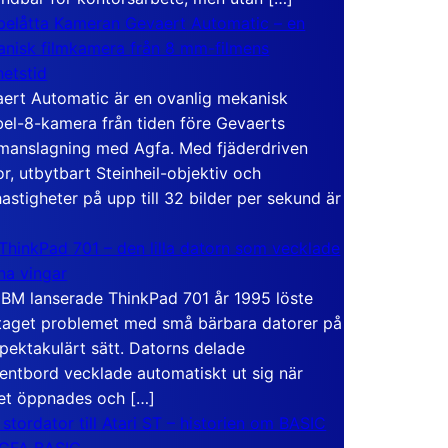
elåtta Kameran Gevaert Automatic – en
nisk filmkamera från 8 mm-filmens
hetstid
ert Automatic är en ovanlig mekanisk
el-8-kamera från tiden före Gevaerts
anslagning med Agfa. Med fjäderdriven
r, utbytbart Steinheil-objektiv och
hastigheter på upp till 32 bilder per sekund är
ThinkPad 701 – den lilla datorn som vecklade
ina vingar
IBM lanserade ThinkPad 701 år 1995 löste
taget problemet med små bärbara datorer på
spektakulärt sätt. Datorns delade
entbord vecklade automatiskt ut sig när
et öppnades och […]
 stordator till Atari ST – historien om BASIC
 GFA BASIC