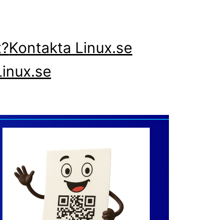
x?
Kontakta Linux.se
inux.se