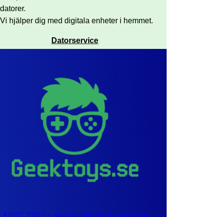
datorer.
Vi hjälper dig med digitala enheter i hemmet.
Datorservice
EPYC 7302 – sexton kärnor byggda för