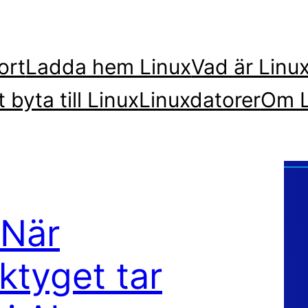
ort
Ladda hem Linux
Vad är Linu
t byta till Linux
Linuxdatorer
Om L
 När
ktyget tar