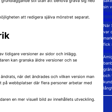
säke
ch grundläggande stil utan att behöva gräva sig ned
sin 
Skoo
jligheten att redigera själva mönstret separat.
öppe
När 
var 
rik
mark
fick
Amig
av tidigare versioner av sidor och inlägg.
Amig
ndaren kan granska äldre versioner och se
banb
grän
och 
ar ändrats, när det ändrades och vilken version man
kund
bart på webbplatser där flera personer arbetar med
lång
daren en mer visuell bild av innehållets utveckling.