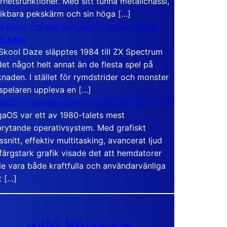
rhetsfunktioner. Med sitt tunna metallchassi,
vikbara pekskärm och sin höga […]
l Daze – spelet som gjorde skolan till ett
t kaos
Skool Daze släpptes 1984 till ZX Spectrum
det något helt annat än de flesta spel på
naden. I stället för rymdstrider och monster
 spelaren uppleva en […]
aOS – operativsystemet som var före sin tid
aOS var ett av 1980-talets mest
rytande operativsystem. Med grafiskt
ssnitt, effektiv multitasking, avancerat ljud
färgstark grafik visade det att hemdatorer
e vara både kraftfulla och användarvänliga
t […]
wiki.linux.se