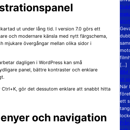
strationspanel
Dubb
meka
stor
Geva
artad ut under lång tid. I version 7.0 görs ett
dubb
, renare och modernare känsla med nytt färgschema,
samm
h mjukare övergångar mellan olika sidor i
moto
film
arbetar dagligen i WordPress kan små
[…]
tydligare panel, bättre kontraster och enklare
IBM 
t.
ut s
När 
 Ctrl+K, gör det dessutom enklare att snabbt hitta
före
ett 
tang
menyer och navigation
lock
Från
och