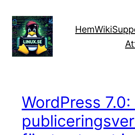
Hoppa
till
innehåll
Hem
Wiki
Supp
At
WordPress 7.0:
publiceringsver