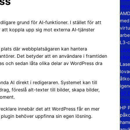
ess
serv
AMD 
med 
igare grund för AI-funktioner. I stället för att
virt
 att koppla upp sig mot externa AI-tjänster
arbe
L3-c
 plats där webbplatsägaren kan hantera
Lase
erantörer. Det betyder att en användare i framtiden
väg
das och sedan låta olika delar av WordPress dra
Lase
lova
åtko
vända AI direkt i redigeraren. Systemet kan till
igen
rag, föreslå alt-texter till bilder, skapa bilder,
HP P
moment.
före
HP P
vecklare innebär det att WordPress får en mer
påko
je plugin behöver uppfinna sin egen lösning.
hamn
anvä