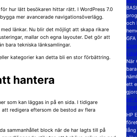
BASI
r hur lätt besökaren hittar rätt. I WordPress 7.0
prog
tt bygga mer avancerade navigationsöverlägg.
och 
 med länkar. Nu blir det möjligt att skapa rikare
hemd
steringar, mallar och egna layouter. Det gör att
GFA
n bara tekniska länksamlingar.
Com
i di
ler kategorier kan detta bli en stor förbättring.
När 
bara
att hantera
näml
ett 
gjor
HP E
r som kan läggas in på en sida. I tidigare
före
att redigera eftersom de bestod av flera
HP E
före
lång
a sammanhållet block när de har lagts till på