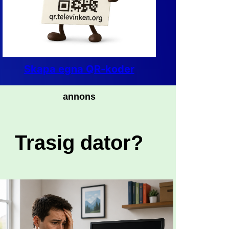
Skapa egna QR-koder
annons
Trasig dator?