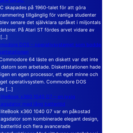
C skapades på 1960-talet för att göra
rammering tillgänglig för vanliga studenter
blev senare det självklara språket i miljontals
atorer. På Atari ST fördes arvet vidare av
 […]
modore DOS – operativsystemet som bodde
skettstationen
Commodore 64 läste en diskett var det inte
 datorn som arbetade. Diskettstationen hade
igen en egen processor, ett eget minne och
eget operativsystem. Commodore DOS
de […]
liteBook x360 1040 G7 – en lyxig
tagsdator med lång batteritid
liteBook x360 1040 G7 var en påkostad
tagsdator som kombinerade elegant design,
 batteritid och flera avancerade