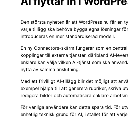
AI flyttar in i WordPr
Den största nyheten är att WordPress nu får en tydl
varje tillägg ska behöva bygga egna lösningar för
introduceras en mer standardiserad modell.
En ny Connectors-skärm fungerar som en central
kopplingar till externa tjänster, däribland AI-lev
enklare kan välja vilken AI-tjänst som ska använ
nytta av samma anslutning.
Med ett frivilligt AI-tillägg blir det möjligt att an
exempel hjälpa till att generera rubriker, skriva utd
redigera bilder och automatisera enklare arbets
För vanliga användare kan detta spara tid. För ut
enhetlig teknisk grund för AI, i stället för att var