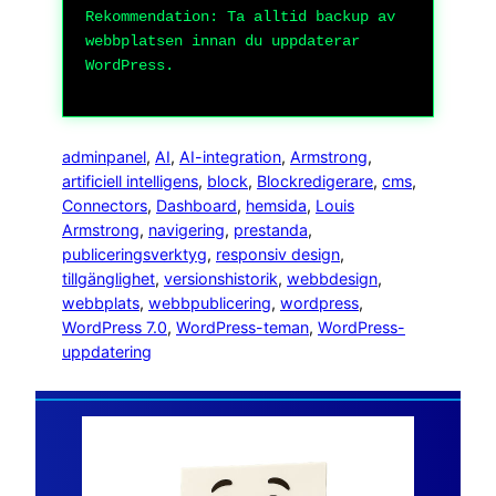
Rekommendation: Ta alltid backup av
webbplatsen innan du uppdaterar
WordPress.
adminpanel
, 
AI
, 
AI-integration
, 
Armstrong
, 
artificiell intelligens
, 
block
, 
Blockredigerare
, 
cms
, 
Connectors
, 
Dashboard
, 
hemsida
, 
Louis
Armstrong
, 
navigering
, 
prestanda
, 
publiceringsverktyg
, 
responsiv design
, 
tillgänglighet
, 
versionshistorik
, 
webbdesign
, 
webbplats
, 
webbpublicering
, 
wordpress
, 
WordPress 7.0
, 
WordPress-teman
, 
WordPress-
uppdatering