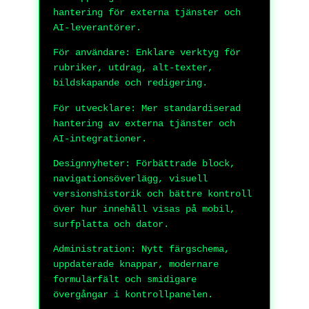
hantering för externa tjänster och
AI-leverantörer.
För användare: Enklare verktyg för
rubriker, utdrag, alt-texter,
bildskapande och redigering.
För utvecklare: Mer standardiserad
hantering av externa tjänster och
AI-integrationer.
Designnyheter: Förbättrade block,
navigationsöverlägg, visuell
versionshistorik och bättre kontroll
över hur innehåll visas på mobil,
surfplatta och dator.
Administration: Nytt färgschema,
uppdaterade knappar, modernare
formulärfält och smidigare
övergångar i kontrollpanelen.