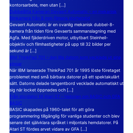
kontorsarbete, men utan […]
Dubbelåtta Kameran Gevaert Automatic – en mekanisk
filmkamera från 8 mm-filmens storhetstid
Gevaert Automatic är en ovanlig mekanisk dubbel-8-
kamera från tiden före Gevaerts sammanslagning med
Agfa. Med fjäderdriven motor, utbytbart Steinheil-
objektiv och filmhastigheter på upp till 32 bilder per
sekund är […]
IBM ThinkPad 701 – den lilla datorn som vecklade ut sina
vingar
När IBM lanserade ThinkPad 701 år 1995 löste företaget
problemet med små bärbara datorer på ett spektakulärt
sätt. Datorns delade tangentbord vecklade automatiskt ut
sig när locket öppnades och […]
Från stordator till Atari ST – historien om BASIC och GFA
BASIC
BASIC skapades på 1960-talet för att göra
programmering tillgänglig för vanliga studenter och blev
senare det självklara språket i miljontals hemdatorer. På
Atari ST fördes arvet vidare av GFA […]