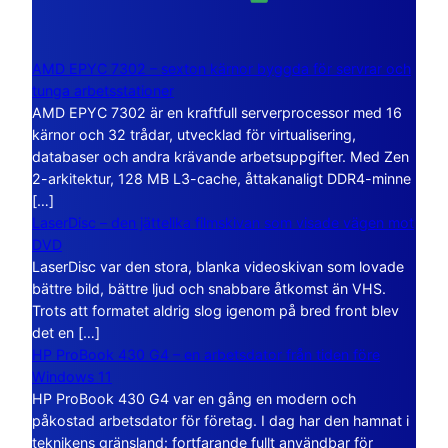
AMD EPYC 7302 – sexton kärnor byggda för servrar och
tunga arbetsstationer
AMD EPYC 7302 är en kraftfull serverprocessor med 16
kärnor och 32 trådar, utvecklad för virtualisering,
databaser och andra krävande arbetsuppgifter. Med Zen
2-arkitektur, 128 MB L3-cache, åttakanaligt DDR4-minne
[…]
LaserDisc – den jättelika filmskivan som visade vägen mot
DVD
LaserDisc var den stora, blanka videoskivan som lovade
bättre bild, bättre ljud och snabbare åtkomst än VHS.
Trots att formatet aldrig slog igenom på bred front blev
det en […]
HP ProBook 430 G4 – en arbetsdator från tiden före
Windows 11
HP ProBook 430 G4 var en gång en modern och
påkostad arbetsdator för företag. I dag har den hamnat i
teknikens gränsland: fortfarande fullt användbar för