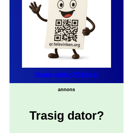
Skapa egna QR-koder
annons
Trasig dator?