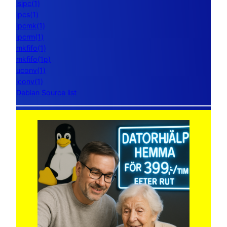
lsipc(1)
ipcs(1)
ipcmk(1)
ipcrm(1)
mkfifo(1)
mkfifo(1p)
uconv(1)
iconv(1)
Debian Source list