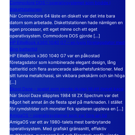
Commodore DOS – operativsystemet som bodde i
diskettstationen
När Commodore 64 läste en diskett var det inte bara
datorn som arbetade. Diskettstationen hade nämligen en
egen processor, ett eget minne och ett eget
operativsystem. Commodore DOS gjorde […]
HP EliteBook x360 1040 G7 – en lyxig företagsdator med
lång batteritid
HP EliteBook x360 1040 G7 var en påkostad
företagsdator som kombinerade elegant design, lång
batteritid och flera avancerade säkerhetsfunktioner. Med
sitt tunna metallchassi, sin vikbara pekskärm och sin höga
[…]
Skool Daze – spelet som gjorde skolan till ett öppet kaos
När Skool Daze släpptes 1984 till ZX Spectrum var det
något helt annat än de flesta spel på marknaden. I stället
för rymdstrider och monster fick spelaren uppleva en […]
AmigaOS – operativsystemet som var före sin tid
AmigaOS var ett av 1980-talets mest banbrytande
operativsystem. Med grafiskt gränssnitt, effektiv