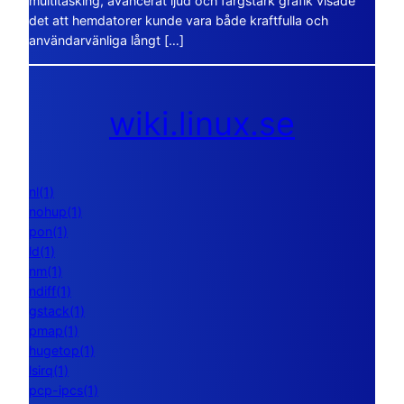
multitasking, avancerat ljud och färgstark grafik visade
det att hemdatorer kunde vara både kraftfulla och
användarvänliga långt […]
wiki.linux.se
nl(1)
nohup(1)
pon(1)
ld(1)
nm(1)
ndiff(1)
gstack(1)
pmap(1)
hugetop(1)
lsirq(1)
pcp-ipcs(1)