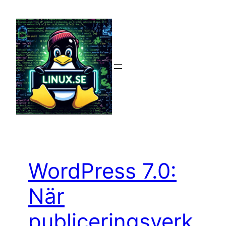
Hoppa
till
innehåll
WordPress 7.0:
När
publiceringsverk