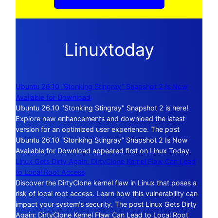
Linuxtoday
Ubuntu 26.10 “Stonking Stingray” Snapshot 2 Is Now
Available for Download
Ubuntu 26.10 "Stonking Stingray" Snapshot 2 is here!
Explore new enhancements and download the latest
version for an optimized user experience. The post
Ubuntu 26.10 “Stonking Stingray” Snapshot 2 Is Now
Available for Download appeared first on Linux Today.
Linux Gets Dirty Again: DirtyClone Kernel Flaw Can Lead
to Local Root Access
Discover the DirtyClone kernel flaw in Linux that poses a
risk of local root access. Learn how this vulnerability can
impact your system's security. The post Linux Gets Dirty
Again: DirtyClone Kernel Flaw Can Lead to Local Root