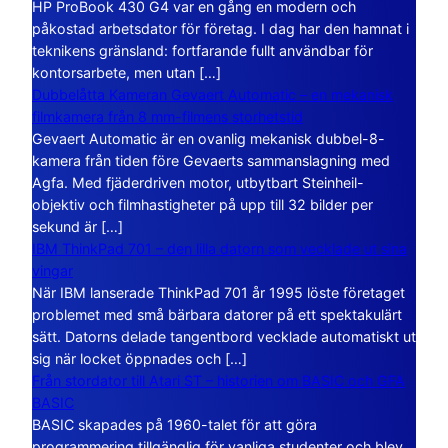
HP ProBook 430 G4 var en gång en modern och
påkostad arbetsdator för företag. I dag har den hamnat i
teknikens gränsland: fortfarande fullt användbar för
kontorsarbete, men utan […]
Dubbelåtta Kameran Gevaert Automatic – en mekanisk
filmkamera från 8 mm-filmens storhetstid
Gevaert Automatic är en ovanlig mekanisk dubbel-8-
kamera från tiden före Gevaerts sammanslagning med
Agfa. Med fjäderdriven motor, utbytbart Steinheil-
objektiv och filmhastigheter på upp till 32 bilder per
sekund är […]
IBM ThinkPad 701 – den lilla datorn som vecklade ut sina
vingar
När IBM lanserade ThinkPad 701 år 1995 löste företaget
problemet med små bärbara datorer på ett spektakulärt
sätt. Datorns delade tangentbord vecklade automatiskt ut
sig när locket öppnades och […]
Från stordator till Atari ST – historien om BASIC och GFA
BASIC
BASIC skapades på 1960-talet för att göra
programmering tillgänglig för vanliga studenter och blev