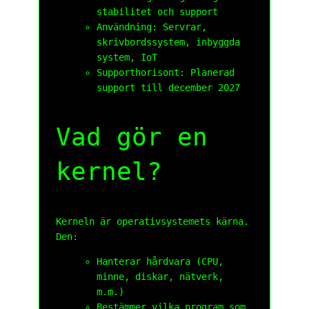
stabilitet och support
Användning: Servrar,
skrivbordssystem, inbyggda
system, IoT
Supporthorisont: Planerad
support till december 2027
Vad gör en
kernel?
Kerneln är operativsystemets kärna.
Den:
Han­terar hårdvara (CPU,
minne, diskar, nätverk,
m.m.)
Bestämmer vilka program som