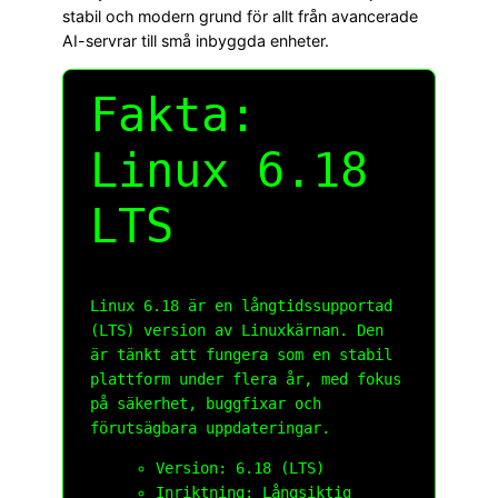
stabil och modern grund för allt från avancerade
AI-servrar till små inbyggda enheter.
Fakta:
Linux 6.18
LTS
Linux 6.18 är en långtidssupportad
(LTS) version av Linuxkärnan. Den
är tänkt att fungera som en stabil
plattform under flera år, med fokus
på säkerhet, buggfixar och
förutsägbara uppdateringar.
Version: 6.18 (LTS)
Inriktning: Långsiktig