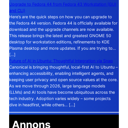
Upgrade to Fedora 44 from Fedora 43 Workstation (GUI
and CLI)
Here’s are the quick steps on how you can upgrade to
the Fedora 44 version. Fedora 44 is officially available for
download and the upgrade channels are now available.
This release brings the latest and greatest GNOME 50
desktop for workstation editions, refinements to KDE
Plasma desktop and more updates. If you are trying to…
[…]
Future of AI in Ubuntu: Thoughtful Integration via Snap
Canonical is bringing thoughtful, local-first AI to Ubuntu –
enhancing accessibility, enabling intelligent agents, and
keeping user privacy and open source values at the core.
As we move through 2026, large language models
(LLMs) and AI tools have become ubiquitous across the
tech industry. Adoption varies widely – some projects
dive in headfirst, while others… […]
Annons