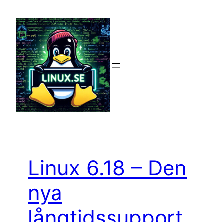
Hoppa
till
innehåll
Linux 6.18 – Den
nya
långtidssupport