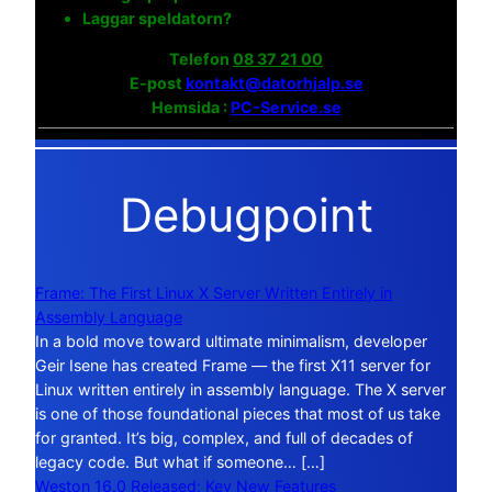
Laggar speldatorn?
Telefon
08 37 21 00
E-post
kontakt@datorhjalp.se
Hemsida :
PC-Service.se
Debugpoint
Frame: The First Linux X Server Written Entirely in
Assembly Language
In a bold move toward ultimate minimalism, developer
Geir Isene has created Frame — the first X11 server for
Linux written entirely in assembly language. The X server
is one of those foundational pieces that most of us take
for granted. It’s big, complex, and full of decades of
legacy code. But what if someone… […]
Weston 16.0 Released: Key New Features