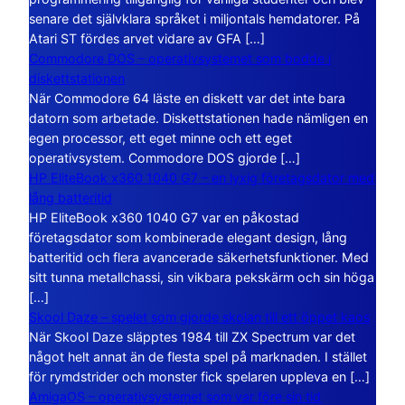
senare det självklara språket i miljontals hemdatorer. På
Atari ST fördes arvet vidare av GFA […]
Commodore DOS – operativsystemet som bodde i
diskettstationen
När Commodore 64 läste en diskett var det inte bara
datorn som arbetade. Diskettstationen hade nämligen en
egen processor, ett eget minne och ett eget
operativsystem. Commodore DOS gjorde […]
HP EliteBook x360 1040 G7 – en lyxig företagsdator med
lång batteritid
HP EliteBook x360 1040 G7 var en påkostad
företagsdator som kombinerade elegant design, lång
batteritid och flera avancerade säkerhetsfunktioner. Med
sitt tunna metallchassi, sin vikbara pekskärm och sin höga
[…]
Skool Daze – spelet som gjorde skolan till ett öppet kaos
När Skool Daze släpptes 1984 till ZX Spectrum var det
något helt annat än de flesta spel på marknaden. I stället
för rymdstrider och monster fick spelaren uppleva en […]
AmigaOS – operativsystemet som var före sin tid