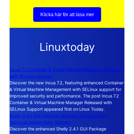
Klicka här för att läsa mer
Linuxtoday
Incus 7.2 Container & Virtual Machine Manager Released
with SELinux Support
Discover the new Incus 7.2, featuring enhanced Container
& Virtual Machine Management with SELinux support for
improved security and performance. The post Incus 7.2
Container & Virtual Machine Manager Released with
SELinux Support appeared first on Linux Today.
Shelly 2.4.1 GUI Package Manager for Arch Linux
Improves Networking, Security
Discover the enhanced Shelly 2.4.1 GUI Package