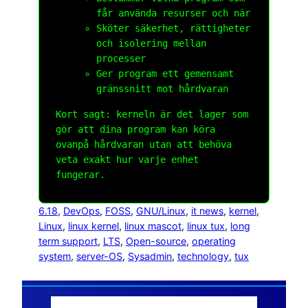
får använda resurser och när
Sköter säkerhet, rättigheter
och isolering mellan
processer
Ger program ett gemensamt
gränssnitt mot hårdvaran
Kort sagt: kerneln är det lager som
gör att dina program kan köra
ovanpå hårdvaran utan att behöva
veta exakt hur varje enhet
fungerar.
6.18
, 
DevOps
, 
FOSS
, 
GNU/Linux
, 
it news
, 
kernel
, 
Linux
, 
linux kernel
, 
linux mascot
, 
linux tux
, 
long
term support
, 
LTS
, 
Open-source
, 
operating
system
, 
server-OS
, 
Sysadmin
, 
technology
, 
tux