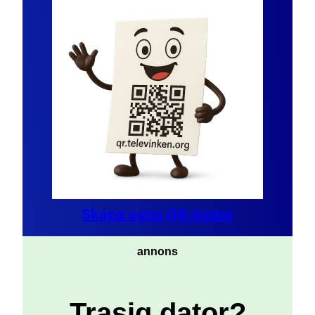
Skapa egna QR-koder
annons
Trasig dator?