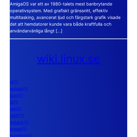
AmigaOS var ett av 1980-talets mest banbrytande
operativsystem. Med grafiskt gränssnitt, effektiv
multitasking, avancerat ljud och färgstark grafik visade
det att hemdatorer kunde vara både kraftfulla och
användarvänliga långt […]
wiki.linux.se
nl(1)
nohup(1)
pon(1)
ld(1)
nm(1)
ndiff(1)
gstack(1)
pmap(1)
hugetop(1)