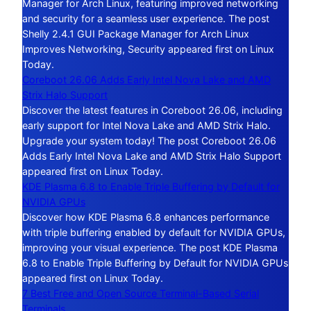
Manager for Arch Linux, featuring improved networking
and security for a seamless user experience. The post
Shelly 2.4.1 GUI Package Manager for Arch Linux
Improves Networking, Security appeared first on Linux
Today.
Coreboot 26.06 Adds Early Intel Nova Lake and AMD
Strix Halo Support
Discover the latest features in Coreboot 26.06, including
early support for Intel Nova Lake and AMD Strix Halo.
Upgrade your system today! The post Coreboot 26.06
Adds Early Intel Nova Lake and AMD Strix Halo Support
appeared first on Linux Today.
KDE Plasma 6.8 to Enable Triple Buffering by Default for
NVIDIA GPUs
Discover how KDE Plasma 6.8 enhances performance
with triple buffering enabled by default for NVIDIA GPUs,
improving your visual experience. The post KDE Plasma
6.8 to Enable Triple Buffering by Default for NVIDIA GPUs
appeared first on Linux Today.
7 Best Free and Open Source Terminal-Based Serial
Terminals