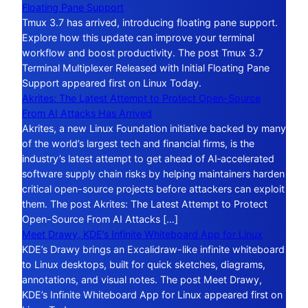
Floating Pane Support
Tmux 3.7 has arrived, introducing floating pane support.
Explore how this update can improve your terminal
workflow and boost productivity. The post Tmux 3.7
Terminal Multiplexer Released with Initial Floating Pane
Support appeared first on Linux Today.
Akrites: The Latest Attempt to Protect Open-Source
From AI Attacks Has Arrived
Akrites, a new Linux Foundation initiative backed by many
of the world’s largest tech and financial firms, is the
industry’s latest attempt to get ahead of AI‑accelerated
software supply chain risks by helping maintainers harden
critical open-source projects before attackers can exploit
them. The post Akrites: The Latest Attempt to Protect
Open-Source From AI Attacks […]
Meet Drawy, KDE’s Infinite Whiteboard App for Linux
KDE’s Drawy brings an Excalidraw-like infinite whiteboard
to Linux desktops, built for quick sketches, diagrams,
annotations, and visual notes. The post Meet Drawy,
KDE’s Infinite Whiteboard App for Linux appeared first on