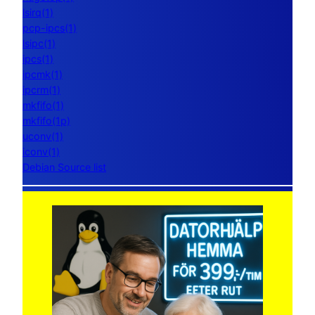
lsirq(1)
pcp-ipcs(1)
lsipc(1)
ipcs(1)
ipcmk(1)
ipcrm(1)
mkfifo(1)
mkfifo(1p)
uconv(1)
iconv(1)
Debian Source list