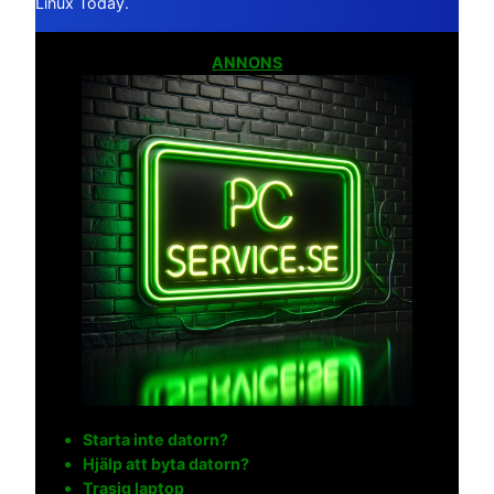
Linux Today.
ANNONS
Starta inte datorn?
Hjälp att byta datorn?
Trasig laptop