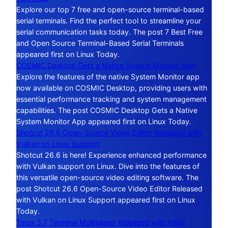
Explore our top 7 free and open-source terminal-based
serial terminals. Find the perfect tool to streamline your
serial communication tasks today. The post 7 Best Free
and Open Source Terminal-Based Serial Terminals
appeared first on Linux Today.
COSMIC Desktop Gets a Native System Monitor App
Explore the features of the native System Monitor app
now available on COSMIC Desktop, providing users with
essential performance tracking and system management
capabilities. The post COSMIC Desktop Gets a Native
System Monitor App appeared first on Linux Today.
Shotcut 26.6 Open-Source Video Editor Released with
Vulkan on Linux Support
Shotcut 26.6 is here! Experience enhanced performance
with Vulkan support on Linux. Dive into the features of
this versatile open-source video editing software. The
post Shotcut 26.6 Open-Source Video Editor Released
with Vulkan on Linux Support appeared first on Linux
Today.
Tmux 3.7 Terminal Multiplexer Released with Initial