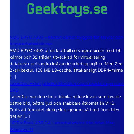
AMD EPYC 7302 – sexton kärnor byggda för servrar och
tunga arbetsstationer
AMD EPYC 7302 är en kraftfull serverprocessor med 16
kärnor och 32 trådar, utvecklad för virtualisering,
databaser och andra krävande arbetsuppgifter. Med Zen
2-arkitektur, 128 MB L3-cache, åttakanaligt DDR4-minne
[…]
LaserDisc – den jättelika filmskivan som visade vägen mot
DVD
LaserDisc var den stora, blanka videoskivan som lovade
bättre bild, bättre ljud och snabbare åtkomst än VHS.
Trots att formatet aldrig slog igenom på bred front blev
det en […]
HP ProBook 430 G4 – en arbetsdator från tiden före
Windows 11