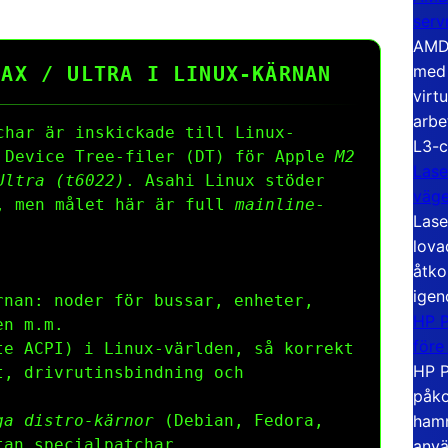
serv
AMD 
med 
MAX / ULTRA I LINUX-KÄRNAN
virt
arbe
har är inskickade till Linux-
L3-c
a Device Tree-filer (DT) för Apple
M2
Lase
Ultra (t6022)
. Asahi Linux stöder
väg
n, men målet här är full
mainline
-
Lase
lova
åtko
igen
nan: noder för bussar, enheter,
HP P
en m.m.
före
te ACPI) i Linux-världen, så korrekt
HP P
t, drivrutinsbindning och
påko
hamn
ga distro-kärnor
(Debian, Fedora,
tan specialpatchar.
anvä