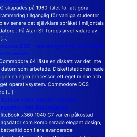
C skapades på 1960-talet för att göra
rammering tillgänglig för vanliga studenter
blev senare det självklara språket i miljontals
atorer. På Atari ST fördes arvet vidare av
 […]
modore DOS – operativsystemet som bodde
skettstationen
Commodore 64 läste en diskett var det inte
 datorn som arbetade. Diskettstationen hade
igen en egen processor, ett eget minne och
eget operativsystem. Commodore DOS
de […]
liteBook x360 1040 G7 – en lyxig
tagsdator med lång batteritid
liteBook x360 1040 G7 var en påkostad
tagsdator som kombinerade elegant design,
 batteritid och flera avancerade