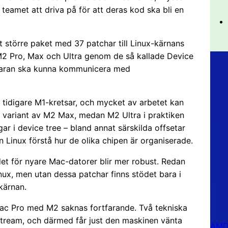
 teamet att driva på för att deras kod ska bli en
t större paket med 37 patchar till Linux-kärnans
es M2 Pro, Max och Ultra genom de så kallade Device
rdvaran ska kunna kommunicera med
tidigare M1-kretsar, och mycket av arbetet kan
 variant av M2 Max, medan M2 Ultra i praktiken
r i device tree – bland annat särskilda offsetar
Linux förstå hur de olika chipen är organiserade.
det för nyare Mac-datorer blir mer robust. Redan
ux, men utan dessa patchar finns stödet bara i
xkärnan.
Mac Pro med M2 saknas fortfarande. Två tekniska
pstream, och därmed får just den maskinen vänta
AMD 