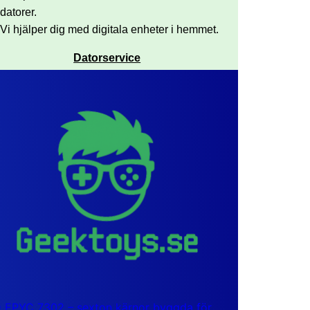
datorer.
Vi hjälper dig med digitala enheter i hemmet.
Datorservice
EPYC 7302 – sexton kärnor byggda för