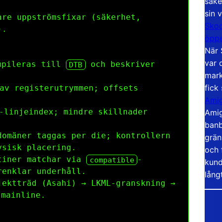
säke
sin 
are uppströmsfixar (säkerhet,
Skoo
).
öppe
När 
var 
mpileras till
och beskriver
DTB
mark
fick
av registerutrymmen; offsets
Amig
-linjeindex; mindre skillnader
Amig
banb
domäner taggas per die; kontrollern
grän
ysisk placering.
och 
utiner matchar via
-
compatible
kund
renklar underhåll.
lång
jektträd (Asahi) → LKML-granskning →
 mainline.