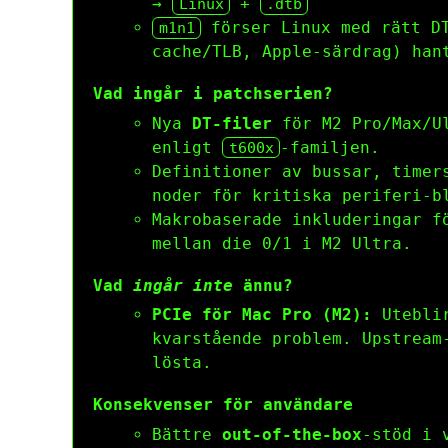
→
+
Linux
.dtb
förser Linux med rätt DT
m1n1
cache/TLB, Apple-särdrag) han
Vad ingår i patchserien?
Nya
DT-filer
för M2 Pro/Max/Ul
enligt
-familjen.
t600x
Definitioner av bussar, timer
noder för kritiska periferi-b
Makrobaserade inkluderingar f
mellan die 0/1 i M2 Ultra.
Vad
ingår inte
ännu?
PCIe för Mac Pro (M2):
Uteblir
kvarstående problem. Upstream
lösta.
Konsekvenser för användare
Bättre
out-of-the-box
-stöd i 