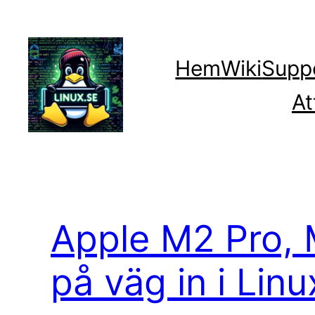
Hoppa
till
innehåll
Hem
Wiki
Supp
At
Apple M2 Pro, 
på väg in i Lin