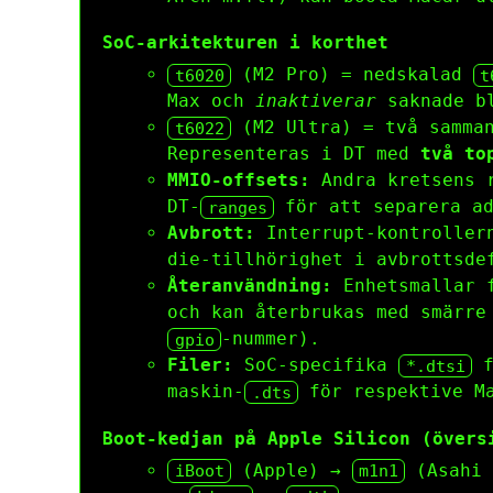
SoC-arkitekturen i korthet
(M2 Pro) = nedskalad
t6020
t
Max och
inaktiverar
saknade b
(M2 Ultra) = två samma
t6022
Representeras i DT med
två to
MMIO-offsets:
Andra kretsens r
DT-
för att separera ad
ranges
Avbrott:
Interrupt-kontrollern
die-tillhörighet i avbrottsde
Återanvändning:
Enhetsmallar f
och kan återbrukas med smärr
-nummer).
gpio
Filer:
SoC-specifika
f
*.dtsi
maskin-
för respektive Ma
.dts
Boot-kedjan på Apple Silicon (övers
(Apple) →
(Asahi 
iBoot
m1n1