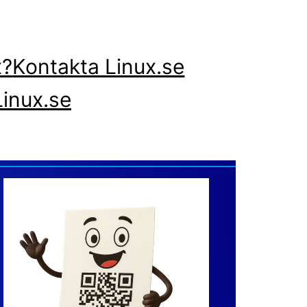
x?
Kontakta Linux.se
inux.se