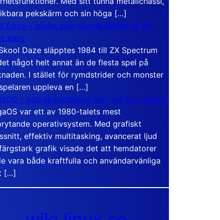
rhetsfunktioner. Med sitt tunna metallchassi,
vikbara pekskärm och sin höga […]
l Daze – spelet som gjorde skolan till ett
t kaos
Skool Daze släpptes 1984 till ZX Spectrum
det något helt annat än de flesta spel på
naden. I stället för rymdstrider och monster
 spelaren uppleva en […]
aOS – operativsystemet som var före sin tid
aOS var ett av 1980-talets mest
rytande operativsystem. Med grafiskt
ssnitt, effektiv multitasking, avancerat ljud
färgstark grafik visade det att hemdatorer
e vara både kraftfulla och användarvänliga
t […]
wiki.linux.se