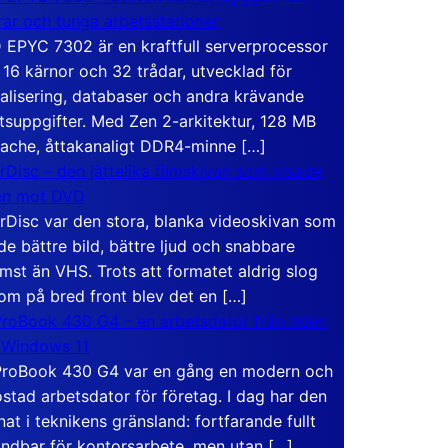
rar och tunga arbetsstationer
EPYC 7302 är en kraftfull serverprocessor
16 kärnor och 32 trådar, utvecklad för
ualisering, databaser och andra krävande
tsuppgifter. Med Zen 2-arkitektur, 128 MB
ache, åttakanaligt DDR4-minne […]
rDisc – den jättelika filmskivan som visade
en mot DVD
rDisc var den stora, blanka videoskivan som
de bättre bild, bättre ljud och snabbare
mst än VHS. Trots att formatet aldrig slog
om på bred front blev det en […]
roBook 430 G4 – en arbetsdator från tiden
 Windows 11
roBook 430 G4 var en gång en modern och
stad arbetsdator för företag. I dag har den
at i teknikens gränsland: fortfarande fullt
ndbar för kontorsarbete, men utan […]