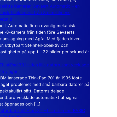
elåtta Kameran Gevaert Automatic – en
nisk filmkamera från 8 mm-filmens
hetstid
ert Automatic är en ovanlig mekanisk
el-8-kamera från tiden före Gevaerts
anslagning med Agfa. Med fjäderdriven
r, utbytbart Steinheil-objektiv och
hastigheter på upp till 32 bilder per sekund är
ThinkPad 701 – den lilla datorn som vecklade
ina vingar
IBM lanserade ThinkPad 701 år 1995 löste
taget problemet med små bärbara datorer på
spektakulärt sätt. Datorns delade
entbord vecklade automatiskt ut sig när
et öppnades och […]
 stordator till Atari ST – historien om BASIC
 GFA BASIC