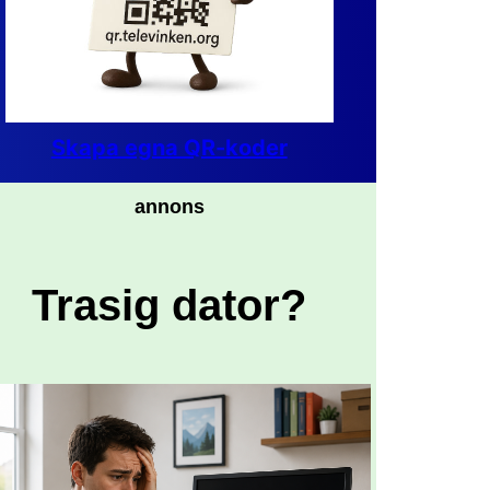
Skapa egna QR-koder
annons
Trasig dator?