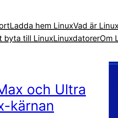
ort
Ladda hem Linux
Vad är Linu
t byta till Linux
Linuxdatorer
Om L
Max och Ultra
ux-kärnan