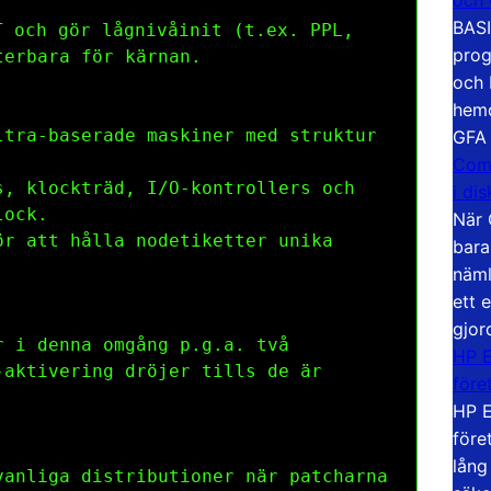
BASI
 och gör lågnivåinit (t.ex. PPL,
prog
terbara för kärnan.
och 
hemd
tra-baserade maskiner med struktur
GFA
Com
s, klockträd, I/O-kontrollers och
i di
lock.
När 
ör att hålla nodetiketter unika
bara
näml
ett 
gjor
 i denna omgång p.g.a. två
HP E
-aktivering dröjer tills de är
före
HP E
före
lång
vanliga distributioner när patcharna