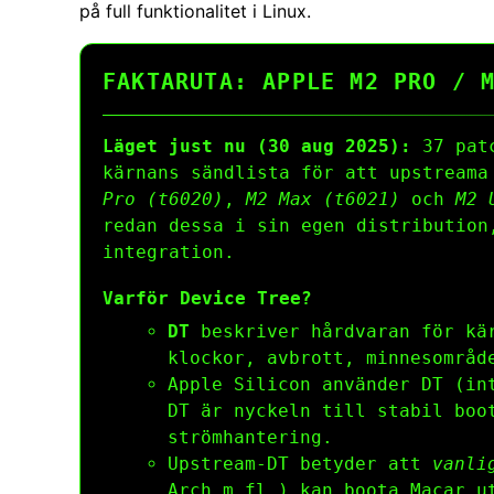
på full funktionalitet i Linux.
FAKTARUTA: APPLE M2 PRO / 
Läget just nu (30 aug 2025):
37 patc
kärnans sändlista för att upstream
Pro (t6020)
,
M2 Max (t6021)
och
M2 
redan dessa i sin egen distributio
integration.
Varför Device Tree?
DT
beskriver hårdvaran för kär
klockor, avbrott, minnesområd
Apple Silicon använder DT (in
DT är nyckeln till stabil boo
strömhante­ring.
Upstream-DT betyder att
vanli
Arch m.fl.) kan boota Macar u