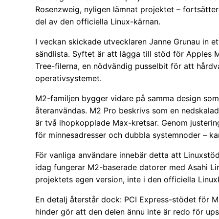
Rosenzweig, nyligen lämnat projektet – fortsätter
del av den officiella Linux-kärnan.
I veckan skickade utvecklaren Janne Grunau in et
sändlista. Syftet är att lägga till stöd för Appl
Tree-filerna, en nödvändig pusselbit för att hå
operativsystemet.
M2-familjen bygger vidare på samma design som 
återanvändas. M2 Pro beskrivs som en nedskalad
är två ihopkopplade Max-kretsar. Genom justeringa
för minnesadresser och dubbla systemnoder – kan 
För vanliga användare innebär detta att Linuxstö
idag fungerar M2-baserade datorer med Asahi Lin
projektets egen version, inte i den officiella Linu
En detalj återstår dock: PCI Express-stödet för 
hinder gör att den delen ännu inte är redo för u