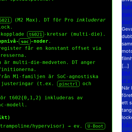
Dubb
meka
(M2 Max). DT för Pro
inkluderar
6021
stor
lock.
Geva
nkopplade
-kretsar (multi-die).
t6021
dubb
ppnivå-
-noder
.
soc
samm
egister får en konstant offset via
moto
resserna.
film
 är multi-die-medveten. DT anger
[…]
finitionerna.
IBM 
rån M1-familjen är SoC-agnostiska
ut s
e justeringar (t.ex.
och
pinctrl
När 
före
ör t602{0,1,2} inkluderas av
ett 
c-modell.
tang
lock
ikt)
Från
trampoline/hypervisor) → ev.
U-Boot
och