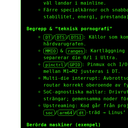
väl landar i mainline.
Färre specialkärnor och snabb
stabilitet, energi, prestanda
Begrepp & “teknisk pornografi”
/
/
: Källor som ko
DT
DTS
DTSI
hårdvarugrafen.
&
: Kartläggning 
MMIO
ranges
separerar die 0/1 i Ultra.
/
: Pinmux och I/O
pinctrl
GPIO
mellan M1↔M2 justeras i DT.
Multi-die interrupt: Avbrotts
routar korrekt oberoende av f
SoC-agnostiska mallar: Drivr
strängar; gemensamma noder fö
Upstreaming: Kod går från pro
/
/
-träd → Linus’
soc
arm64
dt
Berörda maskiner (exempel)