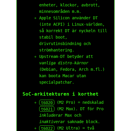
enheter, klockor, avbrott,
minnesområden m.m.
Apple Silicon använder DT
(inte ACPI) i Linux-världen,
så korrekt DT är nyckeln till
stabil boot,
drivrutinsbindning och
strömhante­ring.
Upstream-DT betyder att
vanliga distro-kärnor
(Debian, Fedora, Arch m.fl.)
kan boota Macar utan
specialpatchar.
SoC-arkitekturen i korthet
t6020
(M2 Pro) = nedskalad
t6021
(M2 Max). DT för Pro
inkluderar
Max och
inaktiverar
saknade block.
t6022
(M2 Ultra) = två