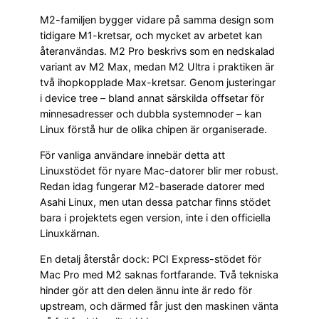
M2-familjen bygger vidare på samma design som
tidigare M1-kretsar, och mycket av arbetet kan
återanvändas. M2 Pro beskrivs som en nedskalad
variant av M2 Max, medan M2 Ultra i praktiken är
två ihopkopplade Max-kretsar. Genom justeringar
i device tree – bland annat särskilda offsetar för
minnesadresser och dubbla systemnoder – kan
Linux förstå hur de olika chipen är organiserade.
För vanliga användare innebär detta att
Linuxstödet för nyare Mac-datorer blir mer robust.
Redan idag fungerar M2-baserade datorer med
Asahi Linux, men utan dessa patchar finns stödet
bara i projektets egen version, inte i den officiella
Linuxkärnan.
En detalj återstår dock: PCI Express-stödet för
Mac Pro med M2 saknas fortfarande. Två tekniska
hinder gör att den delen ännu inte är redo för
upstream, och därmed får just den maskinen vänta