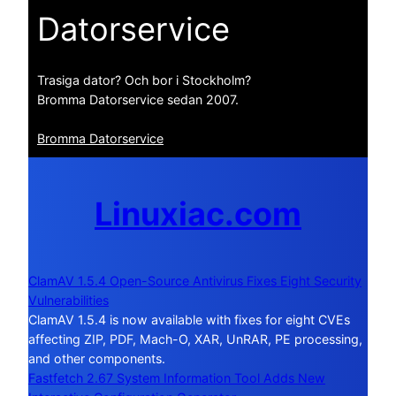
Datorservice
Trasiga dator? Och bor i Stockholm?
Bromma Datorservice sedan 2007.
Bromma Datorservice
Linuxiac.com
ClamAV 1.5.4 Open-Source Antivirus Fixes Eight Security
Vulnerabilities
ClamAV 1.5.4 is now available with fixes for eight CVEs
affecting ZIP, PDF, Mach-O, XAR, UnRAR, PE processing,
and other components.
Fastfetch 2.67 System Information Tool Adds New