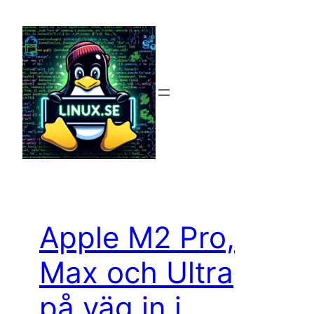
Hoppa
till
innehåll
Apple M2 Pro,
Max och Ultra
på väg in i