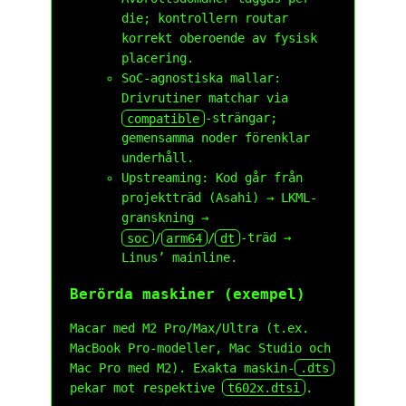
die; kontrollern routar
korrekt oberoende av fysisk
placering.
SoC-agnostiska mallar:
Drivrutiner matchar via
compatible
-strängar;
gemensamma noder förenklar
underhåll.
Upstreaming: Kod går från
projektträd (Asahi) → LKML-
granskning →
soc
/
arm64
/
dt
-träd →
Linus’ mainline.
Berörda maskiner (exempel)
Macar med M2 Pro/Max/Ultra (t.ex.
MacBook Pro-modeller, Mac Studio och
Mac Pro med M2). Exakta maskin-
.dts
pekar mot respektive
t602x.dtsi
.