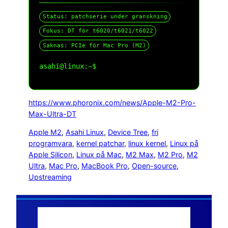
Status: patchserie under granskning
Fokus: DT för t6020/t6021/t6022
Saknas: PCIe för Mac Pro (M2)
asahi@linux:~$
https://www.phoronix.com/news/Apple-M2-Pro-
Max-Ultra-DT
Apple M2
, 
Asahi Linux
, 
Device Tree
, 
fri
programvara
, 
kernel patchar
, 
linux kernel
, 
Linux på
Apple Silicon
, 
Linux på Mac
, 
M2 Max
, 
M2 Pro
, 
M2
Ultra
, 
Mac Pro
, 
MacBook Pro
, 
Open-source
, 
Upstreaming