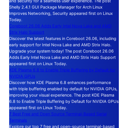
and security for a seamless user experience. The post
Shelly 2.4.1 GUI Package Manager for Arch Linux
Improves Networking, Security appeared first on Linux
Today.
Coreboot 26.06 Adds Early Intel Nova Lake and AMD
Strix Halo Support
Discover the latest features in Coreboot 26.06, including
early support for Intel Nova Lake and AMD Strix Halo.
Upgrade your system today! The post Coreboot 26.06
Adds Early Intel Nova Lake and AMD Strix Halo Support
appeared first on Linux Today.
KDE Plasma 6.8 to Enable Triple Buffering by Default for
NVIDIA GPUs
Discover how KDE Plasma 6.8 enhances performance
with triple buffering enabled by default for NVIDIA GPUs,
improving your visual experience. The post KDE Plasma
6.8 to Enable Triple Buffering by Default for NVIDIA GPUs
appeared first on Linux Today.
7 Best Free and Open Source Terminal-Based Serial
Terminals
Explore our top 7 free and open-source terminal-based