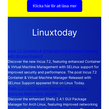
Klicka här för att läsa mer
Linuxtoday
Incus 7.2 Container & Virtual Machine Manager Released
with SELinux Support
Discover the new Incus 7.2, featuring enhanced Container
& Virtual Machine Management with SELinux support for
improved security and performance. The post Incus 7.2
Container & Virtual Machine Manager Released with
SELinux Support appeared first on Linux Today.
Shelly 2.4.1 GUI Package Manager for Arch Linux
Improves Networking, Security
Discover the enhanced Shelly 2.4.1 GUI Package
Manager for Arch Linux, featuring improved networking