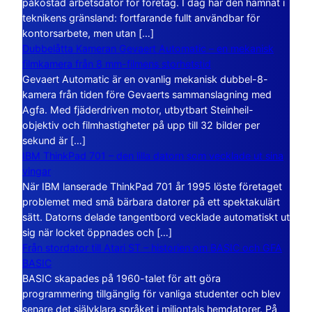
påkostad arbetsdator för företag. I dag har den hamnat i
teknikens gränsland: fortfarande fullt användbar för
kontorsarbete, men utan […]
Dubbelåtta Kameran Gevaert Automatic – en mekanisk
filmkamera från 8 mm-filmens storhetstid
Gevaert Automatic är en ovanlig mekanisk dubbel-8-
kamera från tiden före Gevaerts sammanslagning med
Agfa. Med fjäderdriven motor, utbytbart Steinheil-
objektiv och filmhastigheter på upp till 32 bilder per
sekund är […]
IBM ThinkPad 701 – den lilla datorn som vecklade ut sina
vingar
När IBM lanserade ThinkPad 701 år 1995 löste företaget
problemet med små bärbara datorer på ett spektakulärt
sätt. Datorns delade tangentbord vecklade automatiskt ut
sig när locket öppnades och […]
Från stordator till Atari ST – historien om BASIC och GFA
BASIC
BASIC skapades på 1960-talet för att göra
programmering tillgänglig för vanliga studenter och blev
senare det självklara språket i miljontals hemdatorer. På