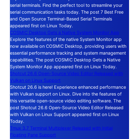
serial terminals. Find the perfect tool to streamline your
serial communication tasks today. The post 7 Best Free
and Open Source Terminal-Based Serial Terminals
appeared first on Linux Today.
COSMIC Desktop Gets a Native System Monitor App
Explore the features of the native System Monitor app
now available on COSMIC Desktop, providing users with
essential performance tracking and system management
capabilities. The post COSMIC Desktop Gets a Native
System Monitor App appeared first on Linux Today.
Shotcut 26.6 Open-Source Video Editor Released with
Vulkan on Linux Support
Shotcut 26.6 is here! Experience enhanced performance
with Vulkan support on Linux. Dive into the features of
this versatile open-source video editing software. The
post Shotcut 26.6 Open-Source Video Editor Released
with Vulkan on Linux Support appeared first on Linux
Today.
Tmux 3.7 Terminal Multiplexer Released with Initial
Floating Pane Support