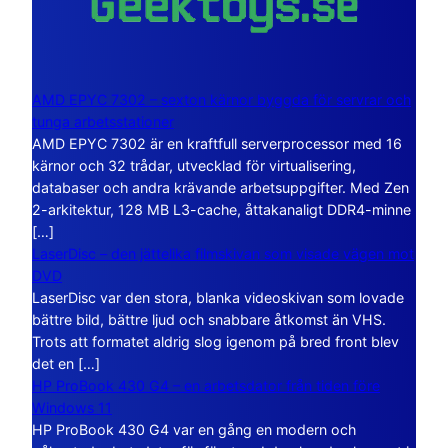
AMD EPYC 7302 – sexton kärnor byggda för servrar och
tunga arbetsstationer
AMD EPYC 7302 är en kraftfull serverprocessor med 16
kärnor och 32 trådar, utvecklad för virtualisering,
databaser och andra krävande arbetsuppgifter. Med Zen
2-arkitektur, 128 MB L3-cache, åttakanaligt DDR4-minne
[…]
LaserDisc – den jättelika filmskivan som visade vägen mot
DVD
LaserDisc var den stora, blanka videoskivan som lovade
bättre bild, bättre ljud och snabbare åtkomst än VHS.
Trots att formatet aldrig slog igenom på bred front blev
det en […]
HP ProBook 430 G4 – en arbetsdator från tiden före
Windows 11
HP ProBook 430 G4 var en gång en modern och