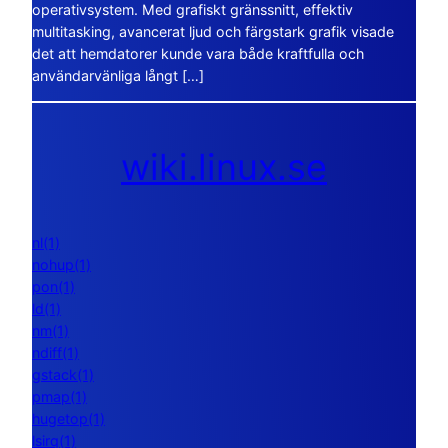
operativsystem. Med grafiskt gränssnitt, effektiv
multitasking, avancerat ljud och färgstark grafik visade
det att hemdatorer kunde vara både kraftfulla och
användarvänliga långt […]
wiki.linux.se
nl(1)
nohup(1)
pon(1)
ld(1)
nm(1)
ndiff(1)
gstack(1)
pmap(1)
hugetop(1)
lsirq(1)