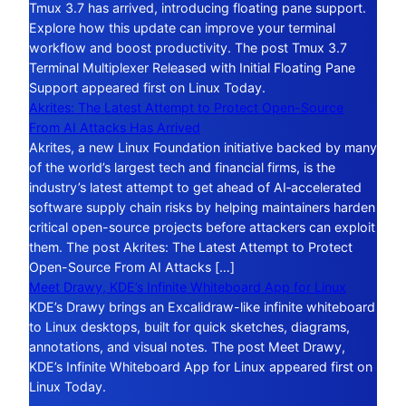
Tmux 3.7 has arrived, introducing floating pane support.
Explore how this update can improve your terminal
workflow and boost productivity. The post Tmux 3.7
Terminal Multiplexer Released with Initial Floating Pane
Support appeared first on Linux Today.
Akrites: The Latest Attempt to Protect Open-Source
From AI Attacks Has Arrived
Akrites, a new Linux Foundation initiative backed by many
of the world’s largest tech and financial firms, is the
industry’s latest attempt to get ahead of AI‑accelerated
software supply chain risks by helping maintainers harden
critical open-source projects before attackers can exploit
them. The post Akrites: The Latest Attempt to Protect
Open-Source From AI Attacks […]
Meet Drawy, KDE’s Infinite Whiteboard App for Linux
KDE’s Drawy brings an Excalidraw-like infinite whiteboard
to Linux desktops, built for quick sketches, diagrams,
annotations, and visual notes. The post Meet Drawy,
KDE’s Infinite Whiteboard App for Linux appeared first on
Linux Today.