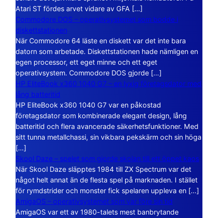
Atari ST fördes arvet vidare av GFA […]
Commodore DOS – operativsystemet som bodde i
diskettstationen
När Commodore 64 läste en diskett var det inte bara
datorn som arbetade. Diskettstationen hade nämligen en
egen processor, ett eget minne och ett eget
operativsystem. Commodore DOS gjorde […]
HP EliteBook x360 1040 G7 – en lyxig företagsdator med
lång batteritid
HP EliteBook x360 1040 G7 var en påkostad
företagsdator som kombinerade elegant design, lång
batteritid och flera avancerade säkerhetsfunktioner. Med
sitt tunna metallchassi, sin vikbara pekskärm och sin höga
[…]
Skool Daze – spelet som gjorde skolan till ett öppet kaos
När Skool Daze släpptes 1984 till ZX Spectrum var det
något helt annat än de flesta spel på marknaden. I stället
för rymdstrider och monster fick spelaren uppleva en […]
AmigaOS – operativsystemet som var före sin tid
AmigaOS var ett av 1980-talets mest banbrytande