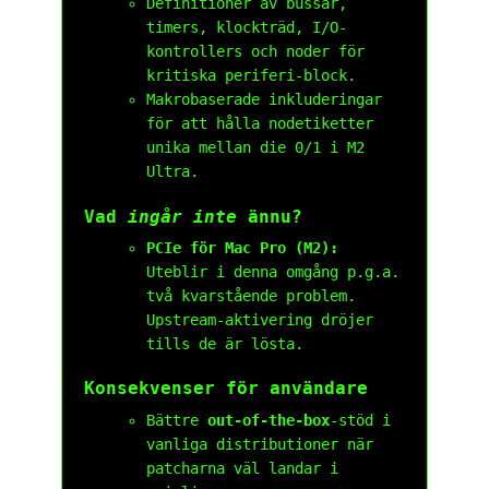
Definitioner av bussar,
timers, klockträd, I/O-
kontrollers och noder för
kritiska periferi-block.
Makrobaserade inkluderingar
för att hålla nodetiketter
unika mellan die 0/1 i M2
Ultra.
Vad
ingår inte
ännu?
PCIe för Mac Pro (M2):
Uteblir i denna omgång p.g.a.
två kvarstående problem.
Upstream-aktivering dröjer
tills de är lösta.
Konsekvenser för användare
Bättre
out-of-the-box
-stöd i
vanliga distributioner när
patcharna väl landar i