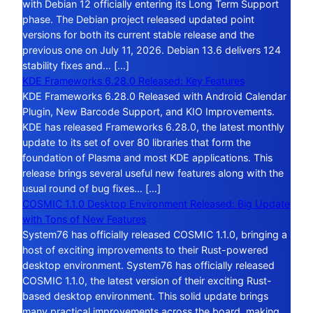
with Debian 12 officially entering its Long Term Support
phase. The Debian project released updated point
versions for both its current stable release and the
previous one on July 11, 2026. Debian 13.6 delivers 124
stability fixes and… […]
KDE Frameworks 6.28.0 Released: Key Features
KDE Frameworks 6.28.0 Released with Android Calendar
Plugin, New Barcode Support, and KIO Improvements.
KDE has released Frameworks 6.28.0, the latest monthly
update to its set of over 80 libraries that form the
foundation of Plasma and most KDE applications. This
release brings several useful new features along with the
usual round of bug fixes… […]
COSMIC 1.1.0 Desktop Environment Released: Big Update
with Tons of New Features
System76 has officially released COSMIC 1.1.0, bringing a
host of exciting improvements to their Rust-powered
desktop environment. System76 has officially released
COSMIC 1.1.0, the latest version of their exciting Rust-
based desktop environment. This solid update brings
many practical improvements across the board, making