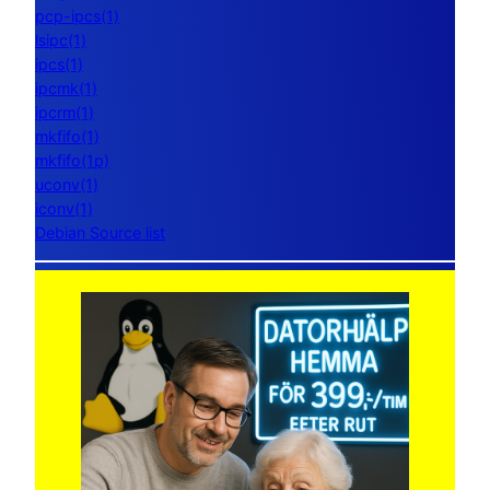
pcp-ipcs(1)
lsipc(1)
ipcs(1)
ipcmk(1)
ipcrm(1)
mkfifo(1)
mkfifo(1p)
uconv(1)
iconv(1)
Debian Source list