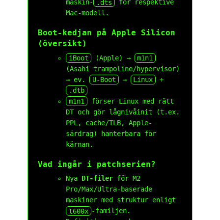
maskin-
.dts
för respektive
Mac-modell.
Boot-kedjan på Apple Silicon
(översikt)
iBoot
(Apple) →
m1n1
(Asahi trampoline/hypervisor)
→ ev.
U-Boot
→
Linux
+
.dtb
m1n1
förser Linux med rätt
DT och gör lågnivåinit (t.ex.
PPL, cache/TLB, Apple-
särdrag) hanterbara för
kärnan.
Vad ingår i patchserien?
Nya
DT-filer
för M2
Pro/Max/Ultra-baserade
maskiner med struktur enligt
t600x
-familjen.