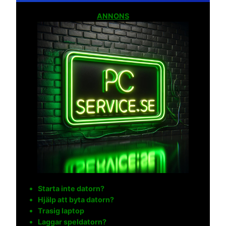
ANNONS
Starta inte datorn?
Hjälp att byta datorn?
Trasig laptop
Laggar speldatorn?