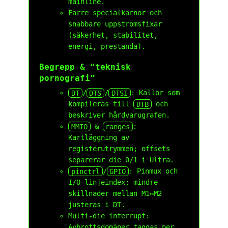
mainline.
Färre specialkärnor och
snabbare uppströmsfixar
(säkerhet, stabilitet,
energi, prestanda).
Begrepp & “teknisk
pornografi”
DT
/
DTS
/
DTSI
: Källor som
kompileras till
DTB
och
beskriver hårdvarugrafen.
MMIO
&
ranges
:
Kartläggning av
registerutrymmen; offsets
separerar die 0/1 i Ultra.
pinctrl
/
GPIO
: Pinmux och
I/O-linjeindex; mindre
skillnader mellan M1↔M2
justeras i DT.
Multi-die interrupt:
Avbrottsdomäner taggas per