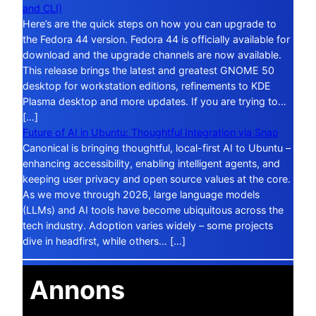
and CLI)
Here’s are the quick steps on how you can upgrade to
the Fedora 44 version. Fedora 44 is officially available for
download and the upgrade channels are now available.
This release brings the latest and greatest GNOME 50
desktop for workstation editions, refinements to KDE
Plasma desktop and more updates. If you are trying to…
[…]
Future of AI in Ubuntu: Thoughtful Integration via Snap
Canonical is bringing thoughtful, local-first AI to Ubuntu –
enhancing accessibility, enabling intelligent agents, and
keeping user privacy and open source values at the core.
As we move through 2026, large language models
(LLMs) and AI tools have become ubiquitous across the
tech industry. Adoption varies widely – some projects
dive in headfirst, while others… […]
Annons