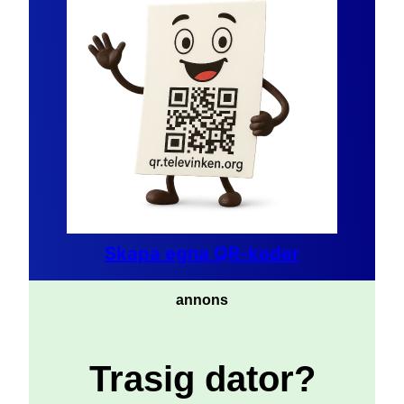
Skapa egna QR-koder
annons
Trasig dator?