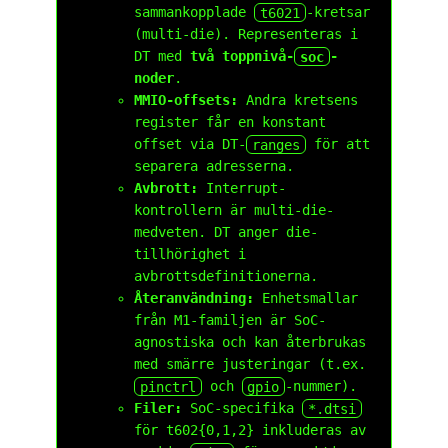
sammankopplade
t6021
-kretsar
(multi-die). Representeras i
DT med
två toppnivå-
soc
-
noder
.
MMIO-offsets:
Andra kretsens
register får en konstant
offset via DT-
ranges
för att
separera adresserna.
Avbrott:
Interrupt-
kontrollern är multi-die-
medveten. DT anger die-
tillhörighet i
avbrottsdefinitionerna.
Återanvändning:
Enhetsmallar
från M1-familjen är SoC-
agnostiska och kan återbrukas
med smärre justeringar (t.ex.
pinctrl
och
gpio
-nummer).
Filer:
SoC-specifika
*.dtsi
för t602{0,1,2} inkluderas av