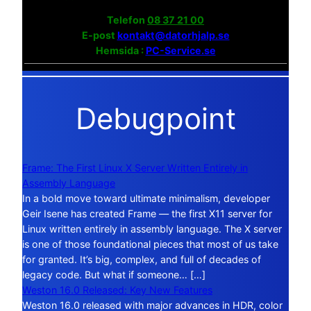
Telefon
08 37 21 00
E-post
kontakt@datorhjalp.se
Hemsida :
PC-Service.se
Debugpoint
Frame: The First Linux X Server Written Entirely in
Assembly Language
In a bold move toward ultimate minimalism, developer
Geir Isene has created Frame — the first X11 server for
Linux written entirely in assembly language. The X server
is one of those foundational pieces that most of us take
for granted. It’s big, complex, and full of decades of
legacy code. But what if someone… […]
Weston 16.0 Released: Key New Features
Weston 16.0 released with major advances in HDR, color