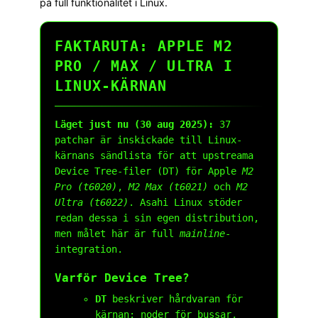
på full funktionalitet i Linux.
FAKTARUTA: APPLE M2
PRO / MAX / ULTRA I
LINUX-KÄRNAN
Läget just nu (30 aug 2025):
37
patchar är inskickade till Linux-
kärnans sändlista för att upstreama
Device Tree-filer (DT) för Apple
M2
Pro (t6020)
,
M2 Max (t6021)
och
M2
Ultra (t6022)
. Asahi Linux stöder
redan dessa i sin egen distribution,
men målet här är full
mainline
-
integration.
Varför Device Tree?
DT
beskriver hårdvaran för
kärnan: noder för bussar,