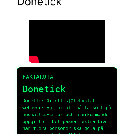
Donetick
FAKTARUTA
Donetick
Donetick är ett självhostat
webbverktyg för att hålla koll på
hushållssysslor och återkommande
uppgifter. Det passar extra bra
när flera personer ska dela på