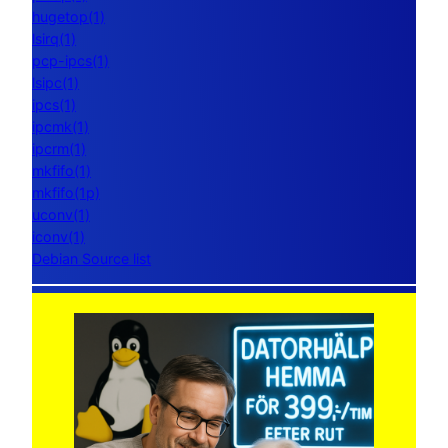
hugetop(1)
lsirq(1)
pcp-ipcs(1)
lsipc(1)
ipcs(1)
ipcmk(1)
ipcrm(1)
mkfifo(1)
mkfifo(1p)
uconv(1)
iconv(1)
Debian Source list