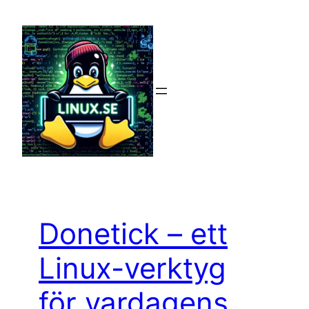
Hoppa
till
innehåll
Donetick – ett
Linux-verktyg
för vardagens