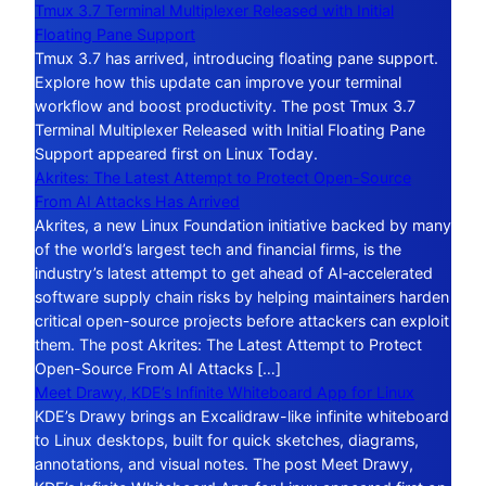
Tmux 3.7 Terminal Multiplexer Released with Initial
Floating Pane Support
Tmux 3.7 has arrived, introducing floating pane support.
Explore how this update can improve your terminal
workflow and boost productivity. The post Tmux 3.7
Terminal Multiplexer Released with Initial Floating Pane
Support appeared first on Linux Today.
Akrites: The Latest Attempt to Protect Open-Source
From AI Attacks Has Arrived
Akrites, a new Linux Foundation initiative backed by many
of the world’s largest tech and financial firms, is the
industry’s latest attempt to get ahead of AI‑accelerated
software supply chain risks by helping maintainers harden
critical open-source projects before attackers can exploit
them. The post Akrites: The Latest Attempt to Protect
Open-Source From AI Attacks […]
Meet Drawy, KDE’s Infinite Whiteboard App for Linux
KDE’s Drawy brings an Excalidraw-like infinite whiteboard
to Linux desktops, built for quick sketches, diagrams,
annotations, and visual notes. The post Meet Drawy,