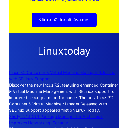
Vi arbetar med Linux, Windows och Mac.
Klicka här för att läsa mer
Linuxtoday
Incus 7.2 Container & Virtual Machine Manager Released
with SELinux Support
Discover the new Incus 7.2, featuring enhanced Container
& Virtual Machine Management with SELinux support for
improved security and performance. The post Incus 7.2
Container & Virtual Machine Manager Released with
SELinux Support appeared first on Linux Today.
Shelly 2.4.1 GUI Package Manager for Arch Linux
Improves Networking, Security