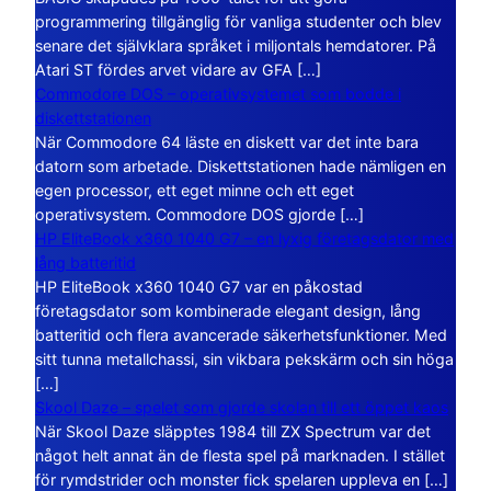
programmering tillgänglig för vanliga studenter och blev
senare det självklara språket i miljontals hemdatorer. På
Atari ST fördes arvet vidare av GFA […]
Commodore DOS – operativsystemet som bodde i
diskettstationen
När Commodore 64 läste en diskett var det inte bara
datorn som arbetade. Diskettstationen hade nämligen en
egen processor, ett eget minne och ett eget
operativsystem. Commodore DOS gjorde […]
HP EliteBook x360 1040 G7 – en lyxig företagsdator med
lång batteritid
HP EliteBook x360 1040 G7 var en påkostad
företagsdator som kombinerade elegant design, lång
batteritid och flera avancerade säkerhetsfunktioner. Med
sitt tunna metallchassi, sin vikbara pekskärm och sin höga
[…]
Skool Daze – spelet som gjorde skolan till ett öppet kaos
När Skool Daze släpptes 1984 till ZX Spectrum var det
något helt annat än de flesta spel på marknaden. I stället
för rymdstrider och monster fick spelaren uppleva en […]