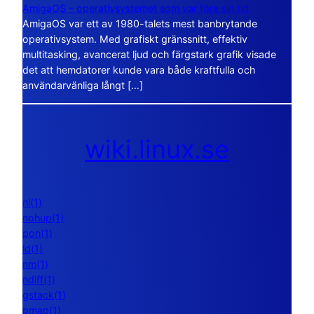
AmigaOS – operativsystemet som var före sin tid
AmigaOS var ett av 1980-talets mest banbrytande
operativsystem. Med grafiskt gränssnitt, effektiv
multitasking, avancerat ljud och färgstark grafik visade
det att hemdatorer kunde vara både kraftfulla och
användarvänliga långt […]
wiki.linux.se
nl(1)
nohup(1)
pon(1)
ld(1)
nm(1)
ndiff(1)
gstack(1)
pmap(1)