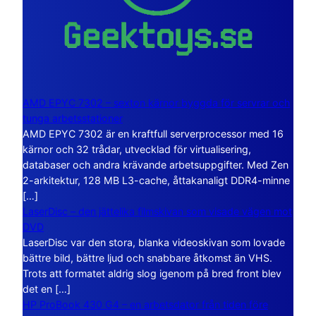
AMD EPYC 7302 – sexton kärnor byggda för servrar och
tunga arbetsstationer
AMD EPYC 7302 är en kraftfull serverprocessor med 16
kärnor och 32 trådar, utvecklad för virtualisering,
databaser och andra krävande arbetsuppgifter. Med Zen
2-arkitektur, 128 MB L3-cache, åttakanaligt DDR4-minne
[…]
LaserDisc – den jättelika filmskivan som visade vägen mot
DVD
LaserDisc var den stora, blanka videoskivan som lovade
bättre bild, bättre ljud och snabbare åtkomst än VHS.
Trots att formatet aldrig slog igenom på bred front blev
det en […]
HP ProBook 430 G4 – en arbetsdator från tiden före