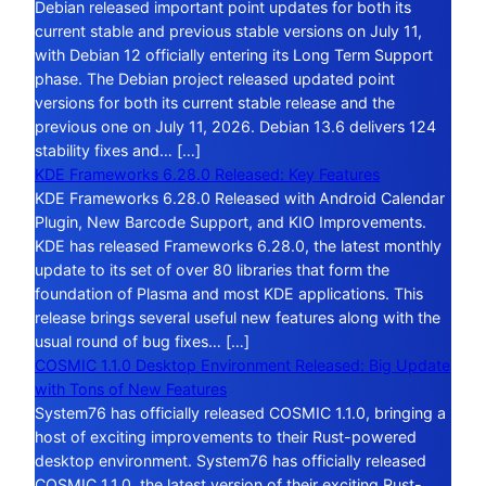
Debian released important point updates for both its
current stable and previous stable versions on July 11,
with Debian 12 officially entering its Long Term Support
phase. The Debian project released updated point
versions for both its current stable release and the
previous one on July 11, 2026. Debian 13.6 delivers 124
stability fixes and… […]
KDE Frameworks 6.28.0 Released: Key Features
KDE Frameworks 6.28.0 Released with Android Calendar
Plugin, New Barcode Support, and KIO Improvements.
KDE has released Frameworks 6.28.0, the latest monthly
update to its set of over 80 libraries that form the
foundation of Plasma and most KDE applications. This
release brings several useful new features along with the
usual round of bug fixes… […]
COSMIC 1.1.0 Desktop Environment Released: Big Update
with Tons of New Features
System76 has officially released COSMIC 1.1.0, bringing a
host of exciting improvements to their Rust-powered
desktop environment. System76 has officially released
COSMIC 1.1.0, the latest version of their exciting Rust-