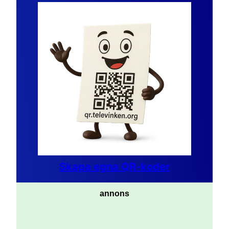
Skapa egna QR-koder
annons