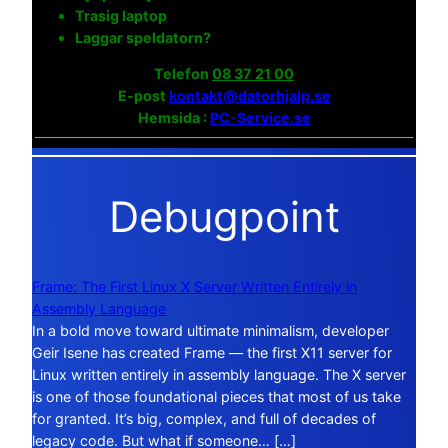
Trasig laptop
Laggar speldatorn?
Telefon
08 37 21 00
E-post
kontakt@datorhjalp.se
Hemsida :
PC-Service.se
Debugpoint
Frame: The First Linux X Server Written Entirely in
Assembly Language
In a bold move toward ultimate minimalism, developer
Geir Isene has created Frame — the first X11 server for
Linux written entirely in assembly language. The X server
is one of those foundational pieces that most of us take
for granted. It’s big, complex, and full of decades of
legacy code. But what if someone… […]