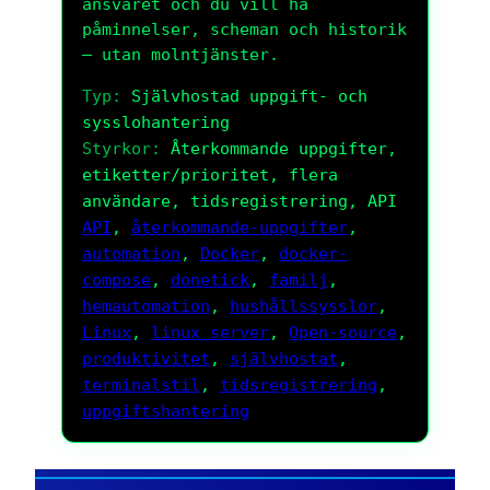
ansvaret och du vill ha
påminnelser, scheman och historik
– utan molntjänster.
Typ:
Självhostad uppgift- och
sysslohantering
Styrkor:
Återkommande uppgifter,
etiketter/prioritet, flera
användare, tidsregistrering, API
API
, 
återkommande-uppgifter
, 
automation
, 
Docker
, 
docker-
compose
, 
donetick
, 
familj
, 
hemautomation
, 
hushållssysslor
, 
Linux
, 
linux server
, 
Open-source
, 
produktivitet
, 
självhostat
, 
terminalstil
, 
tidsregistrering
, 
uppgiftshantering