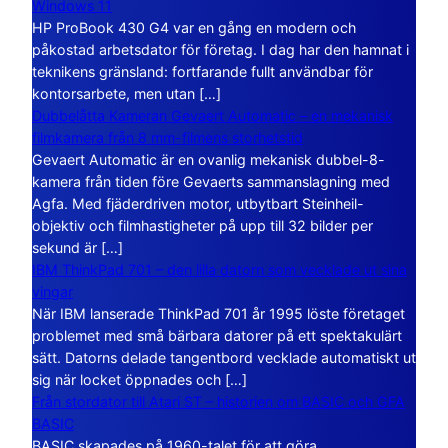
Windows 11
HP ProBook 430 G4 var en gång en modern och
påkostad arbetsdator för företag. I dag har den hamnat i
teknikens gränsland: fortfarande fullt användbar för
kontorsarbete, men utan […]
Dubbelåtta Kameran Gevaert Automatic – en mekanisk
filmkamera från 8 mm-filmens storhetstid
Gevaert Automatic är en ovanlig mekanisk dubbel-8-
kamera från tiden före Gevaerts sammanslagning med
Agfa. Med fjäderdriven motor, utbytbart Steinheil-
objektiv och filmhastigheter på upp till 32 bilder per
sekund är […]
IBM ThinkPad 701 – den lilla datorn som vecklade ut sina
vingar
När IBM lanserade ThinkPad 701 år 1995 löste företaget
problemet med små bärbara datorer på ett spektakulärt
sätt. Datorns delade tangentbord vecklade automatiskt ut
sig när locket öppnades och […]
Från stordator till Atari ST – historien om BASIC och GFA
BASIC
BASIC skapades på 1960-talet för att göra