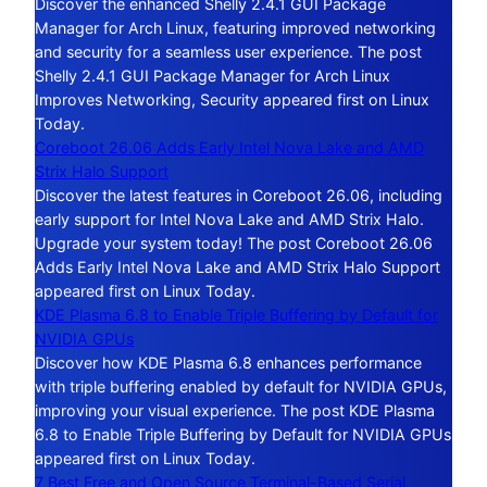
Discover the enhanced Shelly 2.4.1 GUI Package
Manager for Arch Linux, featuring improved networking
and security for a seamless user experience. The post
Shelly 2.4.1 GUI Package Manager for Arch Linux
Improves Networking, Security appeared first on Linux
Today.
Coreboot 26.06 Adds Early Intel Nova Lake and AMD
Strix Halo Support
Discover the latest features in Coreboot 26.06, including
early support for Intel Nova Lake and AMD Strix Halo.
Upgrade your system today! The post Coreboot 26.06
Adds Early Intel Nova Lake and AMD Strix Halo Support
appeared first on Linux Today.
KDE Plasma 6.8 to Enable Triple Buffering by Default for
NVIDIA GPUs
Discover how KDE Plasma 6.8 enhances performance
with triple buffering enabled by default for NVIDIA GPUs,
improving your visual experience. The post KDE Plasma
6.8 to Enable Triple Buffering by Default for NVIDIA GPUs
appeared first on Linux Today.
7 Best Free and Open Source Terminal-Based Serial