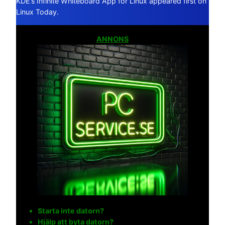
KDE’s Infinite Whiteboard App for Linux appeared first on
Linux Today.
ANNONS
Starta inte datorn?
Hjälp att byta datorn?