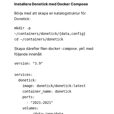
Installera Donetick med Docker Compose
Börja med att skapa en katalogstruktur för
Donetick:
mkdir -p 
~/containers/donetick/{data,config}

Skapa därefter filen
med
docker-compose.yml
följande innehåll:
version: "3.9"

services:

  donetick:

    image: donetick/donetick:latest

    container_name: donetick

    ports:

      - "2021:2021"

    volumes:

      - ./data:/app/data
