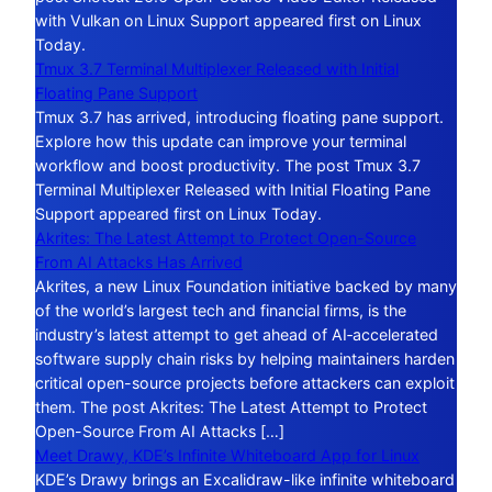
with Vulkan on Linux Support appeared first on Linux
Today.
Tmux 3.7 Terminal Multiplexer Released with Initial
Floating Pane Support
Tmux 3.7 has arrived, introducing floating pane support.
Explore how this update can improve your terminal
workflow and boost productivity. The post Tmux 3.7
Terminal Multiplexer Released with Initial Floating Pane
Support appeared first on Linux Today.
Akrites: The Latest Attempt to Protect Open-Source
From AI Attacks Has Arrived
Akrites, a new Linux Foundation initiative backed by many
of the world’s largest tech and financial firms, is the
industry’s latest attempt to get ahead of AI‑accelerated
software supply chain risks by helping maintainers harden
critical open-source projects before attackers can exploit
them. The post Akrites: The Latest Attempt to Protect
Open-Source From AI Attacks […]
Meet Drawy, KDE’s Infinite Whiteboard App for Linux
KDE’s Drawy brings an Excalidraw-like infinite whiteboard