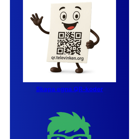
Skapa egna QR-koder