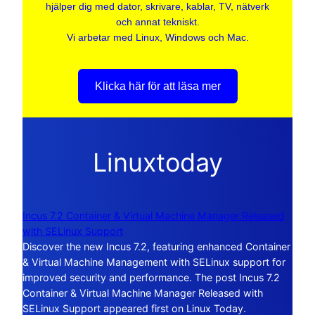
hjälper dig med dator, skrivare, kablar, TV, nätverk
och annat tekniskt.
Vi arbetar med Linux, Windows och Mac.
Klicka här för att läsa mer
Linuxtoday
Incus 7.2 Container & Virtual Machine Manager Released
with SELinux Support
Discover the new Incus 7.2, featuring enhanced Container
& Virtual Machine Management with SELinux support for
improved security and performance. The post Incus 7.2
Container & Virtual Machine Manager Released with
SELinux Support appeared first on Linux Today.