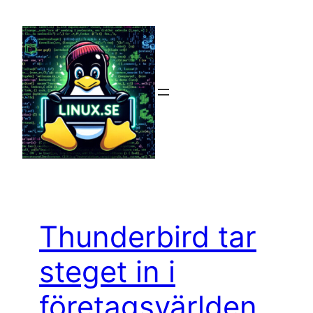
Hoppa
till
innehåll
Thunderbird tar
steget in i
företagsvärlden