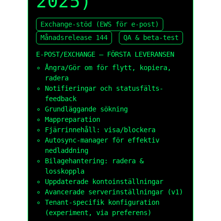
2025)
Exchange-stöd (EWS för e-post)
Månadsrelease 144
QA & beta-test
E-POST/EXCHANGE – FÖRSTA LEVERANSEN
Ångra/Gör om för flytt, kopiera,
radera
Notifieringar och statusfälts-
feedback
Grundläggande sökning
Mappreparation
Fjärrinnehåll: visa/blockera
Autosync-manager för effektiv
nedladdning
Bilagehantering: radera &
losskoppla
Uppdaterade kontoinställningar
Avancerade serverinställningar (v1)
Tenant-specifik konfiguration
(experiment, via preferens)