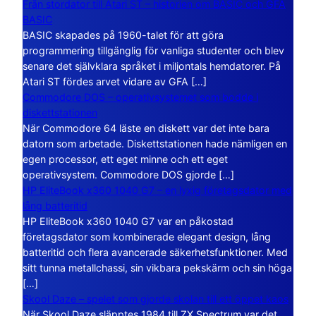
Från stordator till Atari ST – historien om BASIC och GFA
BASIC
BASIC skapades på 1960-talet för att göra
programmering tillgänglig för vanliga studenter och blev
senare det självklara språket i miljontals hemdatorer. På
Atari ST fördes arvet vidare av GFA […]
Commodore DOS – operativsystemet som bodde i
diskettstationen
När Commodore 64 läste en diskett var det inte bara
datorn som arbetade. Diskettstationen hade nämligen en
egen processor, ett eget minne och ett eget
operativsystem. Commodore DOS gjorde […]
HP EliteBook x360 1040 G7 – en lyxig företagsdator med
lång batteritid
HP EliteBook x360 1040 G7 var en påkostad
företagsdator som kombinerade elegant design, lång
batteritid och flera avancerade säkerhetsfunktioner. Med
sitt tunna metallchassi, sin vikbara pekskärm och sin höga
[…]
Skool Daze – spelet som gjorde skolan till ett öppet kaos
När Skool Daze släpptes 1984 till ZX Spectrum var det