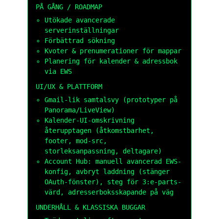
PÅ GÅNG / ROADMAP
Utökade avancerade
serverinställningar
Förbättrad sökning
Kvoter & prenumerationer för mappar
Planering för kalender & adressbok
via EWS
UI/UX & PLATTFORM
Gmail-lik samtalsvy (prototyper på
Panorama/LiveView)
Kalender-UI-omskrivning
återupptagen (åtkomstbarhet,
footer, mod-src,
storleksanpassning, deltagare)
Account Hub: manuell avancerad EWS-
konfig, avbryt laddning (stänger
OAuth-fönster), steg för 3:e-parts-
värd, adresserboksskapande på väg
UNDERHÅLL & KLASSISKA BUGGAR