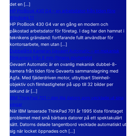
det en […]
HP ProBook 430 G4 – en arbetsdator från tiden före
Windows 11
HP ProBook 430 G4 var en gång en modern och
påkostad arbetsdator för företag. I dag har den hamnat i
teknikens gränsland: fortfarande fullt användbar för
kontorsarbete, men utan […]
Dubbelåtta Kameran Gevaert Automatic – en mekanisk
filmkamera från 8 mm-filmens storhetstid
Gevaert Automatic är en ovanlig mekanisk dubbel-8-
kamera från tiden före Gevaerts sammanslagning med
Agfa. Med fjäderdriven motor, utbytbart Steinheil-
objektiv och filmhastigheter på upp till 32 bilder per
sekund är […]
IBM ThinkPad 701 – den lilla datorn som vecklade ut sina
vingar
När IBM lanserade ThinkPad 701 år 1995 löste företaget
problemet med små bärbara datorer på ett spektakulärt
sätt. Datorns delade tangentbord vecklade automatiskt ut
sig när locket öppnades och […]