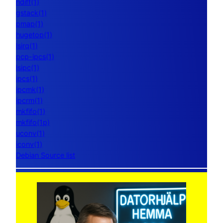
ndiff(1)
gstack(1)
pmap(1)
hugetop(1)
lsirq(1)
pcp-ipcs(1)
lsipc(1)
ipcs(1)
ipcmk(1)
ipcrm(1)
mkfifo(1)
mkfifo(1p)
uconv(1)
iconv(1)
Debian Source list