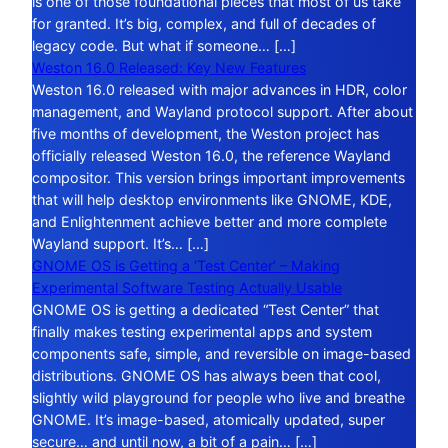
is one of those foundational pieces that most of us take
for granted. It’s big, complex, and full of decades of
legacy code. But what if someone… […]
Weston 16.0 Released: Key New Features
Weston 16.0 released with major advances in HDR, color
management, and Wayland protocol support. After about
five months of development, the Weston project has
officially released Weston 16.0, the reference Wayland
compositor. This version brings important improvements
that will help desktop environments like GNOME, KDE,
and Enlightenment achieve better and more complete
Wayland support. It’s… […]
GNOME OS is Getting a ‘Test Center’ – Making
Experimental Software Testing Actually Usable
GNOME OS is getting a dedicated “Test Center” that
finally makes testing experimental apps and system
components safe, simple, and reversible on image-based
distributions. GNOME OS has always been that cool,
slightly wild playground for people who live and breathe
GNOME. It’s image-based, atomically updated, super
secure… and until now, a bit of a pain… […]