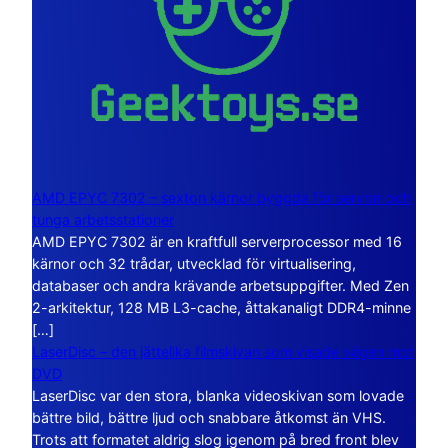
AMD EPYC 7302 – sexton kärnor byggda för servrar och
tunga arbetsstationer
AMD EPYC 7302 är en kraftfull serverprocessor med 16
kärnor och 32 trådar, utvecklad för virtualisering,
databaser och andra krävande arbetsuppgifter. Med Zen
2-arkitektur, 128 MB L3-cache, åttakanaligt DDR4-minne
[…]
LaserDisc – den jättelika filmskivan som visade vägen mot
DVD
LaserDisc var den stora, blanka videoskivan som lovade
bättre bild, bättre ljud och snabbare åtkomst än VHS.
Trots att formatet aldrig slog igenom på bred front blev