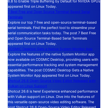
6.8 to Enable Triple Buffering by Default for NVIDIA GPUs
appeared first on Linux Today.
7 Best Free and Open Source Terminal-Based Serial
Terminals
Explore our top 7 free and open-source terminal-based
serial terminals. Find the perfect tool to streamline your
serial communication tasks today. The post 7 Best Free
and Open Source Terminal-Based Serial Terminals
appeared first on Linux Today.
COSMIC Desktop Gets a Native System Monitor App
Explore the features of the native System Monitor app
now available on COSMIC Desktop, providing users with
essential performance tracking and system management
capabilities. The post COSMIC Desktop Gets a Native
System Monitor App appeared first on Linux Today.
Shotcut 26.6 Open-Source Video Editor Released with
Vulkan on Linux Support
Shotcut 26.6 is here! Experience enhanced performance
with Vulkan support on Linux. Dive into the features of
this versatile open-source video editing software. The
post Shotcut 26.6 Open-Source Video Editor Released