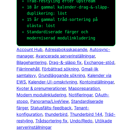
Träd-restyling efter upstream
18 år gammal kalender-drag-&-släpp-
duplikering: löst
15 år gammal tråd-sortering på
olästa: löst
Standardiserade färger och
moderniserad modulinkludering
Account Hub
, 
Adressboksskapande
, 
Autosync-
manager
, 
Avancerade serverinställningar
, 
Bilagehantering
, 
Drag-&-släpp fix
, 
Exchange-stöd
, 
Fjärrinnehåll
, 
Förbättrad sökning
, 
Gmail-lik
samtalsvy
, 
Grundläggande sökning
, 
Kalender via
EWS
, 
Kalender-UI-omskrivning
, 
Kontoinställningar
, 
Kvoter & prenumerationer
, 
Mappreparation
, 
Modern modulinkludering
, 
Notifieringar
, 
OAuth-
stopp
, 
Panorama/LiveView
, 
Standardiserade
färger
, 
Statusfälts-feedback
, 
Tenant-
konfiguration
, 
thunderbird
, 
Thunderbird 144
, 
Träd-
restyling
, 
Trådsortering fix
, 
Undo/Redo
, 
Utökade
serverinställningar