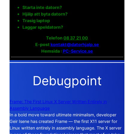
Starta inte datorn?
Hjälp att byta datorn?
Trasig laptop
Laggar speldatorn?
Telefon
08 37 21 00
E-post
kontakt@datorhjalp.se
Hemsida :
PC-Service.se
Debugpoint
Frame: The First Linux X Server Written Entirely in
Assembly Language
In a bold move toward ultimate minimalism, developer
Geir Isene has created Frame — the first X11 server for
Linux written entirely in assembly language. The X server