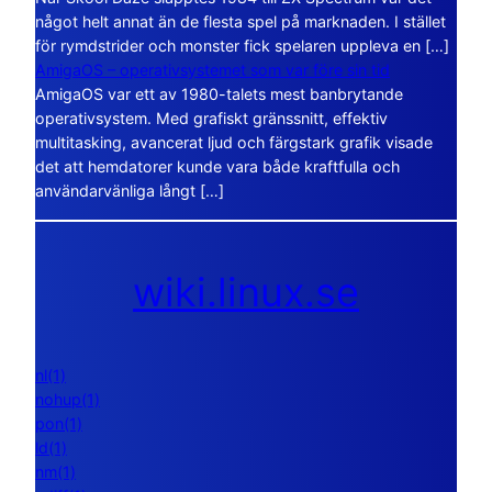
något helt annat än de flesta spel på marknaden. I stället
för rymdstrider och monster fick spelaren uppleva en […]
AmigaOS – operativsystemet som var före sin tid
AmigaOS var ett av 1980-talets mest banbrytande
operativsystem. Med grafiskt gränssnitt, effektiv
multitasking, avancerat ljud och färgstark grafik visade
det att hemdatorer kunde vara både kraftfulla och
användarvänliga långt […]
wiki.linux.se
nl(1)
nohup(1)
pon(1)
ld(1)
nm(1)