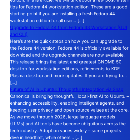
tips for Fedora 44 workstation edition. These are a good
starting point if you are installing a fresh Fedora 44
workstation edition for all user… […]
Upgrade to Fedora 44 from Fedora 43 Workstation (GUI
and CLI)
Here’s are the quick steps on how you can upgrade to
the Fedora 44 version. Fedora 44 is officially available for
download and the upgrade channels are now available.
This release brings the latest and greatest GNOME 50
desktop for workstation editions, refinements to KDE
Plasma desktop and more updates. If you are trying to…
[…]
Future of AI in Ubuntu: Thoughtful Integration via Snap
Canonical is bringing thoughtful, local-first AI to Ubuntu –
enhancing accessibility, enabling intelligent agents, and
keeping user privacy and open source values at the core.
As we move through 2026, large language models
(LLMs) and AI tools have become ubiquitous across the
tech industry. Adoption varies widely – some projects
dive in headfirst, while others… […]