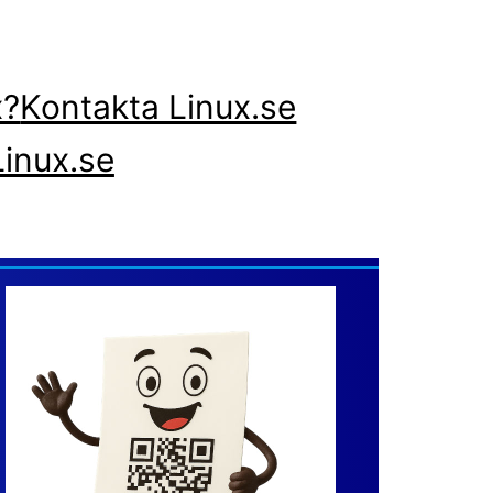
x?
Kontakta Linux.se
inux.se