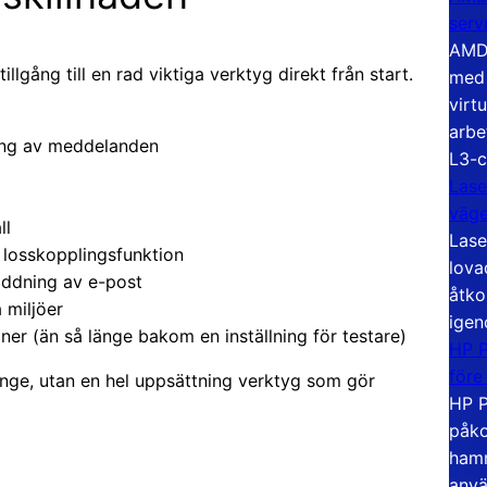
serv
AMD 
llgång till en rad viktiga verktyg direkt från start.
med 
virt
arbe
ring av meddelanden
L3-c
Lase
väg
ll
Lase
 losskopplingsfunktion
lova
addning av e-post
åtko
 miljöer
igen
ner (än så länge bakom en inställning för testare)
HP P
före
hange, utan en hel uppsättning verktyg som gör
HP P
påko
hamn
anvä