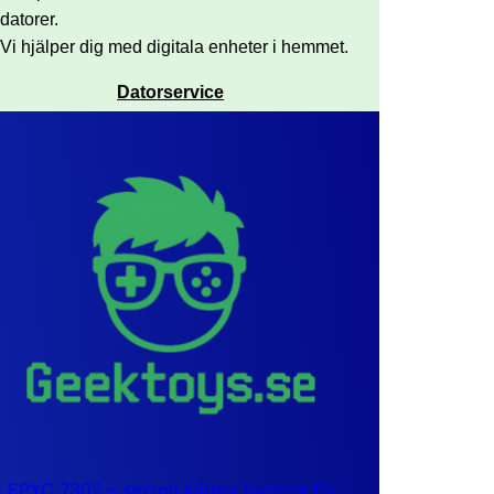
datorer.
Vi hjälper dig med digitala enheter i hemmet.
Datorservice
EPYC 7302 – sexton kärnor byggda för