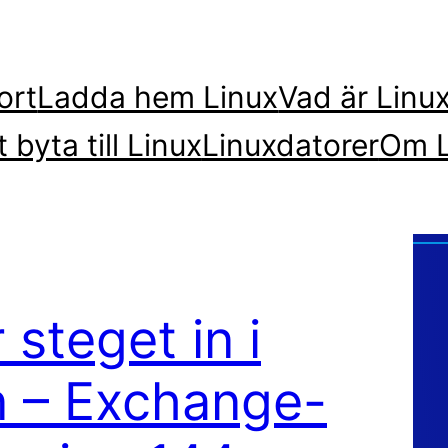
ort
Ladda hem Linux
Vad är Linu
t byta till Linux
Linuxdatorer
Om L
 steget in i
n – Exchange-