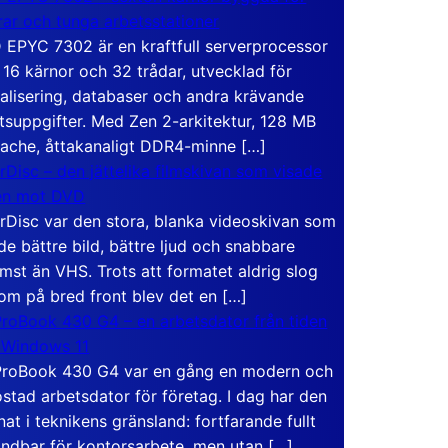
rar och tunga arbetsstationer
EPYC 7302 är en kraftfull serverprocessor
16 kärnor och 32 trådar, utvecklad för
ualisering, databaser och andra krävande
tsuppgifter. Med Zen 2-arkitektur, 128 MB
ache, åttakanaligt DDR4-minne […]
rDisc – den jättelika filmskivan som visade
en mot DVD
rDisc var den stora, blanka videoskivan som
de bättre bild, bättre ljud och snabbare
mst än VHS. Trots att formatet aldrig slog
om på bred front blev det en […]
roBook 430 G4 – en arbetsdator från tiden
 Windows 11
roBook 430 G4 var en gång en modern och
stad arbetsdator för företag. I dag har den
at i teknikens gränsland: fortfarande fullt
ndbar för kontorsarbete, men utan […]