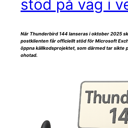
stöd på väg i v
När Thunderbird 144 lanseras i oktober 2025 s
postklienten får officiellt stöd för Microsoft Ex
öppna källkodsprojektet, som därmed tar sikte p
ohotad.