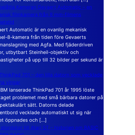
elåtta Kameran Gevaert Automatic – en
nisk filmkamera från 8 mm-filmens
hetstid
ert Automatic är en ovanlig mekanisk
el-8-kamera från tiden före Gevaerts
anslagning med Agfa. Med fjäderdriven
r, utbytbart Steinheil-objektiv och
hastigheter på upp till 32 bilder per sekund är
ThinkPad 701 – den lilla datorn som vecklade
ina vingar
IBM lanserade ThinkPad 701 år 1995 löste
taget problemet med små bärbara datorer på
spektakulärt sätt. Datorns delade
entbord vecklade automatiskt ut sig när
et öppnades och […]
 stordator till Atari ST – historien om BASIC
 GFA BASIC