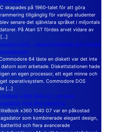
C skapades på 1960-talet för att göra
rammering tillgänglig för vanliga studenter
blev senare det självklara språket i miljontals
atorer. På Atari ST fördes arvet vidare av
 […]
modore DOS – operativsystemet som bodde
skettstationen
Commodore 64 läste en diskett var det inte
 datorn som arbetade. Diskettstationen hade
igen en egen processor, ett eget minne och
eget operativsystem. Commodore DOS
de […]
liteBook x360 1040 G7 – en lyxig
tagsdator med lång batteritid
liteBook x360 1040 G7 var en påkostad
tagsdator som kombinerade elegant design,
 batteritid och flera avancerade