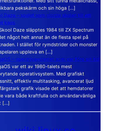
rhetsfunktioner. Med sitt tunna metallchassi,
vikbara pekskärm och sin höga […]
l Daze – spelet som gjorde skolan till ett
t kaos
Skool Daze släpptes 1984 till ZX Spectrum
det något helt annat än de flesta spel på
naden. I stället för rymdstrider och monster
 spelaren uppleva en […]
aOS – operativsystemet som var före sin tid
aOS var ett av 1980-talets mest
rytande operativsystem. Med grafiskt
ssnitt, effektiv multitasking, avancerat ljud
färgstark grafik visade det att hemdatorer
e vara både kraftfulla och användarvänliga
t […]
wiki.linux.se