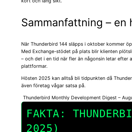
kort och lång sikt.
Sammanfattning – en h
När Thunderbird 144 släpps i oktober kommer öppen
Med Exchange-stödet på plats blir klienten plötsl
– och det i en tid när fler än någonsin letar efte
plattformar.
Hösten 2025 kan alltså bli tidpunkten då Thunderb
även företag vågar satsa på.
Thunderbird Monthly Development Digest – Aug
FAKTA: THUNDERB
2025)