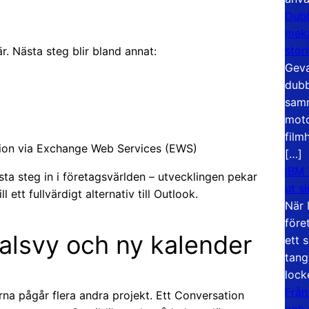
Dubb
meka
stor
. Nästa steg blir bland annat:
Geva
dubb
samm
moto
film
tion via Exchange Web Services (EWS)
[…]
IBM 
sta steg in i företagsvärlden – utvecklingen pekar
ut s
 ett fullvärdigt alternativ till Outlook.
När 
före
alsvy och ny kalender
ett 
tang
lock
Från
rna pågår flera andra projekt. Ett Conversation
och