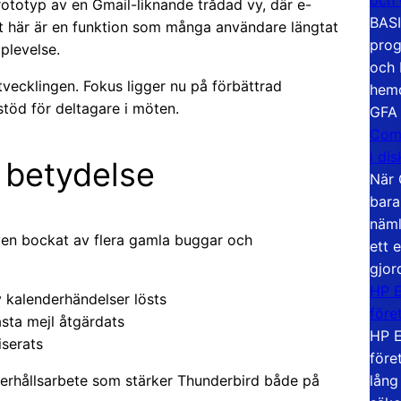
ototyp av en Gmail-liknande trådad vy, där e-
BASI
t här är en funktion som många användare längtat
prog
plevelse.
och 
tvecklingen. Fokus ligger nu på förbättrad
hemd
stöd för deltagare i möten.
GFA
Com
i di
 betydelse
När 
bara
näml
ven bockat av flera gamla buggar och
ett 
gjor
HP E
 kalenderhändelser lösts
före
sta mejl åtgärdats
HP E
serats
före
lång
erhållsarbete som stärker Thunderbird både på