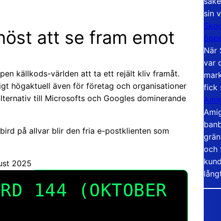
säke
sin 
Skoo
öst att se fram emot
öppe
När 
var 
 källkods-världen att ta ett rejält kliv framåt.
mark
igt högaktuell även för företag och organisationer
fick
r alternativ till Microsofts och Googles dominerande
Amig
Amig
banb
ird på allvar blir den fria e-postklienten som
grän
och 
kund
ust 2025
lång
IRD 144 (OKTOBER