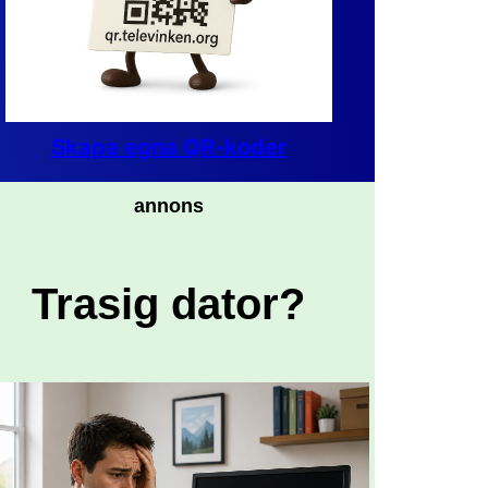
Skapa egna QR-koder
annons
Trasig dator?