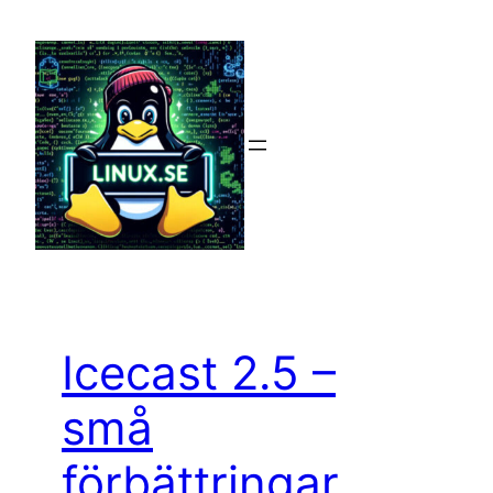
Hoppa
till
innehåll
Icecast 2.5 –
små
förbättringar