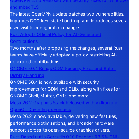
OpenVPN 2.7.6 Released with Security Fixes for Windows
and mbedTLS
The latest OpenVPN update patches two vulnerabilities,
improves DCO key-state handling, and introduces several
user-visible configuration changes.
Rust Adopts Official Policy for AI-Generated
Contributions
Two months after proposing the changes, several Rust
teams have officially adopted a policy restricting AI-
generated contributions.
GNOME 50.4 Brings GDM Security Fixes and Better
Display Handling
GNOME 50.4 is now available with security
improvements for GDM and GLib, along with fixes for
GNOME Shell, Mutter, GVfs, and more.
Mesa 26.2 Graphics Stack Released with Vulkan and
OpenGL Driver Improvements
Mesa 26.2 is now available, delivering new features,
performance optimizations, and broader hardware
support across its open-source graphics drivers.
Rust-Based uutils Coreutils 0.10 Reaches 93.5% GNU