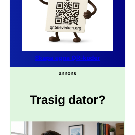
Skapa egna QR-koder
annons
Trasig dator?