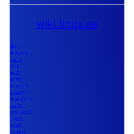
wiki.linux.se
nl(1)
nohup(1)
pon(1)
ld(1)
nm(1)
ndiff(1)
gstack(1)
pmap(1)
hugetop(1)
lsirq(1)
pcp-ipcs(1)
lsipc(1)
ipcs(1)
ipcmk(1)