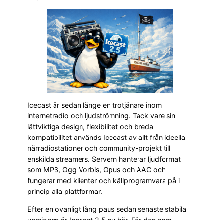
Icecast är sedan länge en trotjänare inom
internetradio och ljudströmning. Tack vare sin
lättviktiga design, flexibilitet och breda
kompatibilitet används Icecast av allt från ideella
närradiostationer och community-projekt till
enskilda streamers. Servern hanterar ljudformat
som MP3, Ogg Vorbis, Opus och AAC och
fungerar med klienter och källprogramvara på i
princip alla plattformar.
Efter en ovanligt lång paus sedan senaste stabila
versionen är Icecast 2.5 nu här. För den som