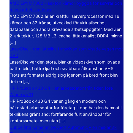
AMD EPYC 7302 – sexton kärnor byggda för servrar och
tunga arbetsstationer
AMD EPYC 7302 är en kraftfull serverprocessor med 16
kärnor och 32 trådar, utvecklad för virtualisering,
databaser och andra krävande arbetsuppgifter. Med Zen
2-arkitektur, 128 MB L3-cache, åttakanaligt DDR4-minne
[…]
LaserDisc – den jättelika filmskivan som visade vägen mot
DVD
LaserDisc var den stora, blanka videoskivan som lovade
bättre bild, bättre ljud och snabbare åtkomst än VHS.
Trots att formatet aldrig slog igenom på bred front blev
det en […]
HP ProBook 430 G4 – en arbetsdator från tiden före
Windows 11
HP ProBook 430 G4 var en gång en modern och
påkostad arbetsdator för företag. I dag har den hamnat i
teknikens gränsland: fortfarande fullt användbar för
kontorsarbete, men utan […]
Dubbelåtta Kameran Gevaert Automatic – en mekanisk