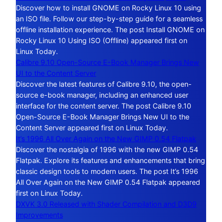
Discover how to install GNOME on Rocky Linux 10 using
an ISO file. Follow our step-by-step guide for a seamless
offline installation experience. The post Install GNOME on
Rocky Linux 10 Using ISO (Offline) appeared first on
Linux Today.
Calibre 9.10 Open-Source E-Book Manager Brings New
UI to the Content Server
Discover the latest features of Calibre 9.10, the open-
source e-book manager, including an enhanced user
interface for the content server. The post Calibre 9.10
Open-Source E-Book Manager Brings New UI to the
Content Server appeared first on Linux Today.
It’s 1996 All Over Again on the New GIMP 0.54 Flatpak
Discover the nostalgia of 1996 with the new GIMP 0.54
Flatpak. Explore its features and enhancements that bring
classic design tools to modern users. The post It’s 1996
All Over Again on the New GIMP 0.54 Flatpak appeared
first on Linux Today.
DXVK 3.0 Released with Shader Compilation and D3D9
Improvements