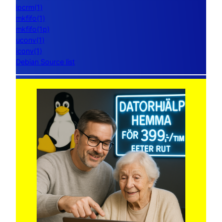
ipcrm(1)
mkfifo(1)
mkfifo(1p)
uconv(1)
iconv(1)
Debian Source list