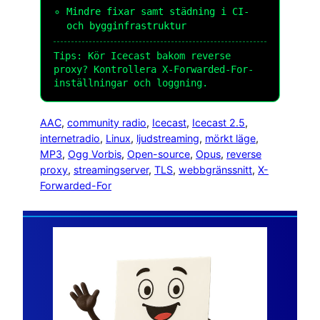
Mindre fixar samt städning i CI-
och bygginfrastruktur
Tips: Kör Icecast bakom reverse
proxy? Kontrollera X-Forwarded-For-
inställningar och loggning.
AAC
, 
community radio
, 
Icecast
, 
Icecast 2.5
, 
internetradio
, 
Linux
, 
ljudstreaming
, 
mörkt läge
, 
MP3
, 
Ogg Vorbis
, 
Open-source
, 
Opus
, 
reverse
proxy
, 
streamingserver
, 
TLS
, 
webbgränssnitt
, 
X-
Forwarded-For