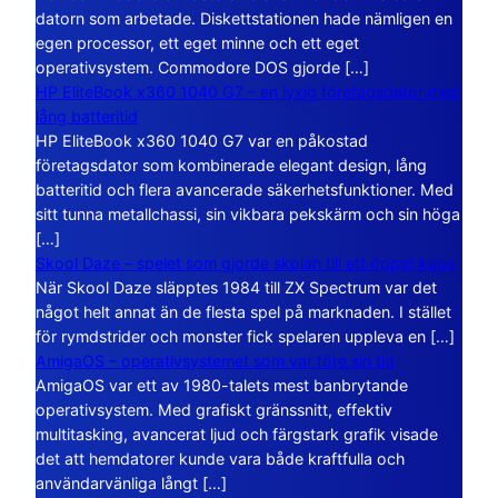
datorn som arbetade. Diskettstationen hade nämligen en
egen processor, ett eget minne och ett eget
operativsystem. Commodore DOS gjorde […]
HP EliteBook x360 1040 G7 – en lyxig företagsdator med
lång batteritid
HP EliteBook x360 1040 G7 var en påkostad
företagsdator som kombinerade elegant design, lång
batteritid och flera avancerade säkerhetsfunktioner. Med
sitt tunna metallchassi, sin vikbara pekskärm och sin höga
[…]
Skool Daze – spelet som gjorde skolan till ett öppet kaos
När Skool Daze släpptes 1984 till ZX Spectrum var det
något helt annat än de flesta spel på marknaden. I stället
för rymdstrider och monster fick spelaren uppleva en […]
AmigaOS – operativsystemet som var före sin tid
AmigaOS var ett av 1980-talets mest banbrytande
operativsystem. Med grafiskt gränssnitt, effektiv
multitasking, avancerat ljud och färgstark grafik visade
det att hemdatorer kunde vara både kraftfulla och
användarvänliga långt […]