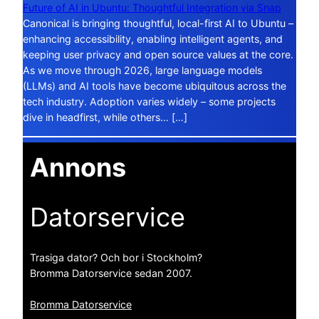
Future of AI in Ubuntu: Thoughtful Integration via Snap
Canonical is bringing thoughtful, local-first AI to Ubuntu –
enhancing accessibility, enabling intelligent agents, and
keeping user privacy and open source values at the core.
As we move through 2026, large language models
(LLMs) and AI tools have become ubiquitous across the
tech industry. Adoption varies widely – some projects
dive in headfirst, while others… […]
Annons
Datorservice
Trasiga dator? Och bor i Stockholm?
Bromma Datorservice sedan 2007.
Bromma Datorservice