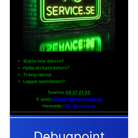
Starta inte datorn?
Hjälp att byta datorn?
Trasig laptop
Laggar speldatorn?
Telefon
08 37 21 00
E-post
kontakt@datorhjalp.se
Hemsida :
PC-Service.se
Debugpoint