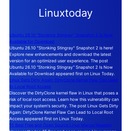
Linuxtoday
Ubuntu 26.10 “Stonking Stingray” Snapshot 2 Is Now
Available for Download
Ubuntu 26.10 "Stonking Stingray" Snapshot 2 is here!
Explore new enhancements and download the latest
version for an optimized user experience. The post
Ubuntu 26.10 “Stonking Stingray” Snapshot 2 Is Now
Available for Download appeared first on Linux Today.
Linux Gets Dirty Again: DirtyClone Kernel Flaw Can Lead
to Local Root Access
Discover the DirtyClone kernel flaw in Linux that poses a
risk of local root access. Learn how this vulnerability can
impact your system's security. The post Linux Gets Dirty
Again: DirtyClone Kernel Flaw Can Lead to Local Root
Access appeared first on Linux Today.
15 Best Free and Open Source Linux Manga Readers