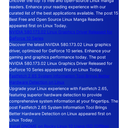
Uncover the top 15 free and open-source Linux manga
readers. Enhance your reading experience with our
curated list of the best applications available. The post 15
Best Free and Open Source Linux Manga Readers
appeared first on Linux Today.
NVIDIA 580.173.02 Linux Graphics Driver Released for
GeForce 10 Series
Discover the latest NVIDIA 580.173.02 Linux graphics
driver, optimized for GeForce 10 series. Enhance your
gaming and graphics performance today. The post
NVIDIA 580.173.02 Linux Graphics Driver Released for
GeForce 10 Series appeared first on Linux Today.
Fastfetch 2.65 System Information Tool Brings Better
Hardware Detection on Linux
Upgrade your Linux experience with Fastfetch 2.65,
featuring superior hardware detection to provide
comprehensive system information at your fingertips. The
post Fastfetch 2.65 System Information Tool Brings
Better Hardware Detection on Linux appeared first on
Linux Today.
Install GNOME on Rocky Linux 10 Using ISO (Offline)