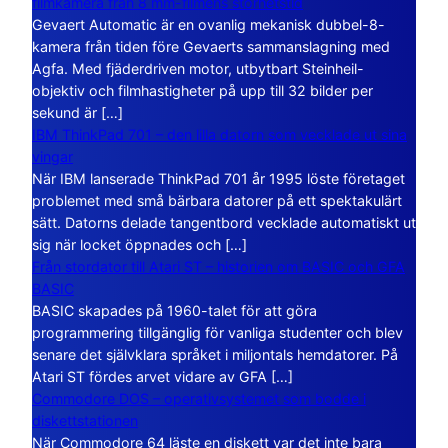
filmkamera från 8 mm-filmens storhetstid
Gevaert Automatic är en ovanlig mekanisk dubbel-8-
kamera från tiden före Gevaerts sammanslagning med
Agfa. Med fjäderdriven motor, utbytbart Steinheil-
objektiv och filmhastigheter på upp till 32 bilder per
sekund är […]
IBM ThinkPad 701 – den lilla datorn som vecklade ut sina
vingar
När IBM lanserade ThinkPad 701 år 1995 löste företaget
problemet med små bärbara datorer på ett spektakulärt
sätt. Datorns delade tangentbord vecklade automatiskt ut
sig när locket öppnades och […]
Från stordator till Atari ST – historien om BASIC och GFA
BASIC
BASIC skapades på 1960-talet för att göra
programmering tillgänglig för vanliga studenter och blev
senare det självklara språket i miljontals hemdatorer. På
Atari ST fördes arvet vidare av GFA […]
Commodore DOS – operativsystemet som bodde i
diskettstationen
När Commodore 64 läste en diskett var det inte bara