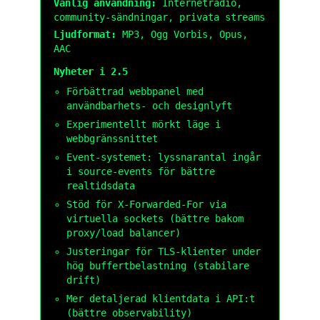
Vanlig användning:
Internetradio,
community-sändningar, privata streams
Ljudformat:
MP3, Ogg Vorbis, Opus,
AAC
Nyheter i 2.5
Förbättrad webbpanel med
användbarhets- och designlyft
Experimentellt mörkt läge i
webbgränssnittet
Event-systemet: lyssnarantal ingår
i source-events för bättre
realtidsdata
Stöd för X-Forwarded-For via
virtuella sockets (bättre bakom
proxy/load balancer)
Justeringar för TLS-klienter under
hög buffertbelastning (stabilare
drift)
Mer detaljerad klientdata i API:t
(bättre observability)