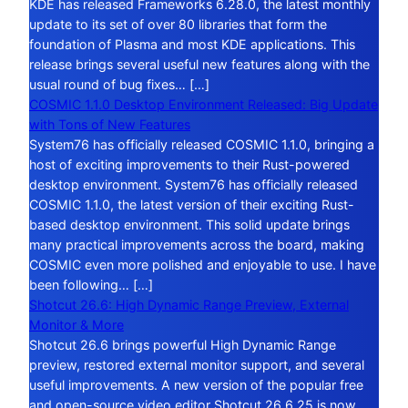
KDE has released Frameworks 6.28.0, the latest monthly
update to its set of over 80 libraries that form the
foundation of Plasma and most KDE applications. This
release brings several useful new features along with the
usual round of bug fixes… […]
COSMIC 1.1.0 Desktop Environment Released: Big Update
with Tons of New Features
System76 has officially released COSMIC 1.1.0, bringing a
host of exciting improvements to their Rust-powered
desktop environment. System76 has officially released
COSMIC 1.1.0, the latest version of their exciting Rust-
based desktop environment. This solid update brings
many practical improvements across the board, making
COSMIC even more polished and enjoyable to use. I have
been following… […]
Shotcut 26.6: High Dynamic Range Preview, External
Monitor & More
Shotcut 26.6 brings powerful High Dynamic Range
preview, restored external monitor support, and several
useful improvements. A new version of the popular free
and open-source video editor Shotcut 26.6.25 is now