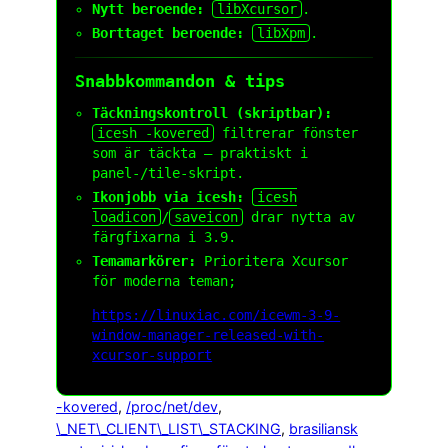
Nytt beroende:
libXcursor
.
Borttaget beroende:
libXpm
.
Snabbkommandon & tips
Täckningskontroll (skriptbar):
icesh -kovered
filtrerar fönster
som är täckta – praktiskt i
panel-/tile-skript.
Ikonjobb via icesh:
icesh
loadicon
/
saveicon
drar nytta av
färgfixarna i 3.9.
Temamarkörer:
Prioritera Xcursor
för moderna teman;
https://linuxiac.com/icewm-3-9-
window-manager-released-with-
xcursor-support
-kovered
, 
/proc/net/dev
, 
\_NET\_CLIENT\_LIST\_STACKING
, 
brasiliansk