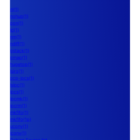
nl(1)
nohup(1)
pon(1)
ld(1)
nm(1)
ndiff(1)
gstack(1)
pmap(1)
hugetop(1)
lsirq(1)
pcp-ipcs(1)
lsipc(1)
ipcs(1)
ipcmk(1)
ipcrm(1)
mkfifo(1)
mkfifo(1p)
uconv(1)
iconv(1)
Debian Source list