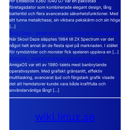
HP EliteBook x360 1040 G7 var en påkostad
företagsdator som kombinerade elegant design, lång
batteritid och flera avancerade säkerhetsfunktioner. Med
sitt tunna metallchassi, sin vikbara pekskärm och sin höga
[…]
Skool Daze – spelet som gjorde skolan till ett öppet kaos
När Skool Daze släpptes 1984 till ZX Spectrum var det
något helt annat än de flesta spel på marknaden. I stället
för rymdstrider och monster fick spelaren uppleva en […]
AmigaOS – operativsystemet som var före sin tid
AmigaOS var ett av 1980-talets mest banbrytande
operativsystem. Med grafiskt gränssnitt, effektiv
multitasking, avancerat ljud och färgstark grafik visade
det att hemdatorer kunde vara både kraftfulla och
användarvänliga långt […]
wiki.linux.se