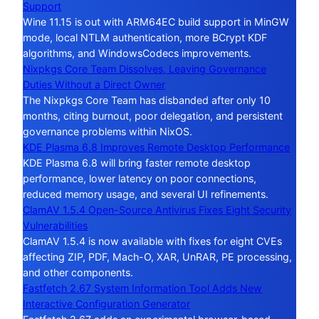
Support
Wine 11.15 is out with ARM64EC build support in MinGW
mode, local NTLM authentication, more BCrypt KDF
algorithms, and WindowsCodecs improvements.
Nixpkgs Core Team Dissolves, Leaving Governance
Duties Without a Direct Owner
The Nixpkgs Core Team has disbanded after only 10
months, citing burnout, poor delegation, and persistent
governance problems within NixOS.
KDE Plasma 6.8 Improves Remote Desktop Performance
KDE Plasma 6.8 will bring faster remote desktop
performance, lower latency on poor connections,
reduced memory usage, and several UI refinements.
ClamAV 1.5.4 Open-Source Antivirus Fixes Eight Security
Vulnerabilities
ClamAV 1.5.4 is now available with fixes for eight CVEs
affecting ZIP, PDF, Mach-O, XAR, UnRAR, PE processing,
and other components.
Fastfetch 2.67 System Information Tool Adds New
Interactive Configuration Generator