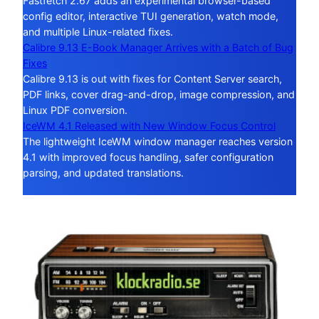
Fastfetch 2.67 adds an experimental browser-based
config editor, interactive TUI generation, watch mode,
and multiple Linux-related fixes.
Calibre 9.13 E-Book Manager Arrives with a Batch of Bug
Fixes
Calibre 9.13 is out with fixes for Content Server search,
PDF links, cover drag-and-drop, image compression, and
Linux PDF conversion.
IceWM 4.1 Released with New Window Focus Control
The lightweight IceWM window manager reaches version
4.1 with improved focus handling, safer configuration
parsing, and updated translations.