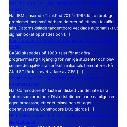
IBM ThinkPad 701 – den lilla datorn som vecklade ut sina
vingar
När IBM lanserade ThinkPad 701 år 1995 löste företaget
problemet med små bärbara datorer på ett spektakulärt
sätt. Datorns delade tangentbord vecklade automatiskt ut
sig när locket öppnades och […]
Från stordator till Atari ST – historien om BASIC och GFA
BASIC
BASIC skapades på 1960-talet för att göra
programmering tillgänglig för vanliga studenter och blev
senare det självklara språket i miljontals hemdatorer. På
Atari ST fördes arvet vidare av GFA […]
Commodore DOS – operativsystemet som bodde i
diskettstationen
När Commodore 64 läste en diskett var det inte bara
datorn som arbetade. Diskettstationen hade nämligen en
egen processor, ett eget minne och ett eget
operativsystem. Commodore DOS gjorde […]
HP EliteBook x360 1040 G7 – en lyxig företagsdator med
lång batteritid