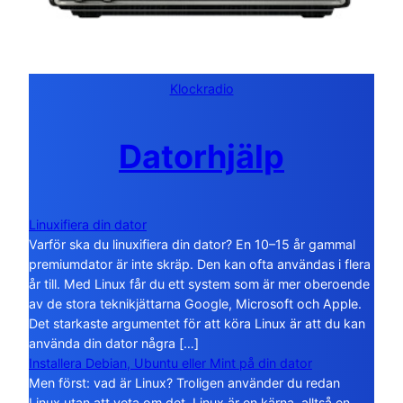
Klockradio
Datorhjälp
Linuxifiera din dator
Varför ska du linuxifiera din dator? En 10–15 år gammal
premiumdator är inte skräp. Den kan ofta användas i flera
år till. Med Linux får du ett system som är mer oberoende
av de stora teknikjättarna Google, Microsoft och Apple.
Det starkaste argumentet för att köra Linux är att du kan
använda din dator några […]
Installera Debian, Ubuntu eller Mint på din dator
Men först: vad är Linux? Troligen använder du redan
Linux utan att veta om det. Linux är en kärna, alltså en