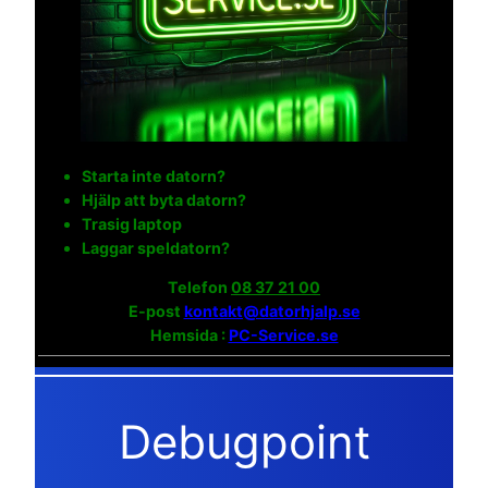
Starta inte datorn?
Hjälp att byta datorn?
Trasig laptop
Laggar speldatorn?
Telefon
08 37 21 00
E-post
kontakt@datorhjalp.se
Hemsida :
PC-Service.se
Debugpoint