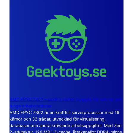
AMD EPYC 7302 – sexton kärnor byggda för servrar och
tunga arbetsstationer
AMD EPYC 7302 är en kraftfull serverprocessor med 16
kärnor och 32 trådar, utvecklad för virtualisering,
databaser och andra krävande arbetsuppgifter. Med Zen
2-arkitektur, 128 MB L3-cache, åttakanaligt DDR4-minne