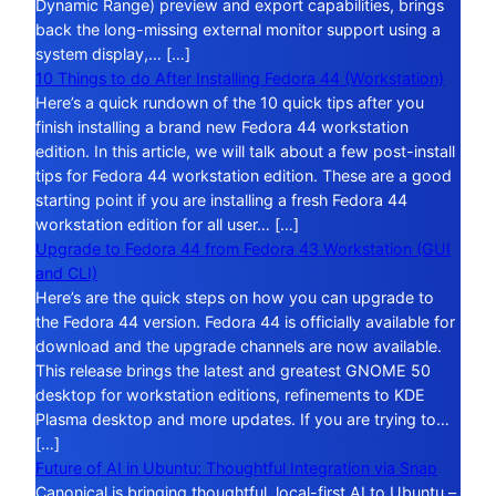
Dynamic Range) preview and export capabilities, brings
back the long-missing external monitor support using a
system display,… […]
10 Things to do After Installing Fedora 44 (Workstation)
Here’s a quick rundown of the 10 quick tips after you
finish installing a brand new Fedora 44 workstation
edition. In this article, we will talk about a few post-install
tips for Fedora 44 workstation edition. These are a good
starting point if you are installing a fresh Fedora 44
workstation edition for all user… […]
Upgrade to Fedora 44 from Fedora 43 Workstation (GUI
and CLI)
Here’s are the quick steps on how you can upgrade to
the Fedora 44 version. Fedora 44 is officially available for
download and the upgrade channels are now available.
This release brings the latest and greatest GNOME 50
desktop for workstation editions, refinements to KDE
Plasma desktop and more updates. If you are trying to…
[…]
Future of AI in Ubuntu: Thoughtful Integration via Snap
Canonical is bringing thoughtful, local-first AI to Ubuntu –