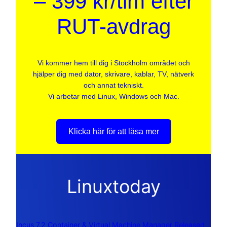
– 399 kr/tim efter
RUT-avdrag
Vi kommer hem till dig i Stockholm området och
hjälper dig med dator, skrivare, kablar, TV, nätverk
och annat tekniskt.
Vi arbetar med Linux, Windows och Mac.
Klicka här för att läsa mer
Linuxtoday
Incus 7.2 Container & Virtual Machine Manager Released