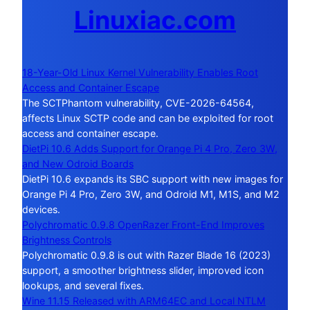
Linuxiac.com
18-Year-Old Linux Kernel Vulnerability Enables Root
Access and Container Escape
The SCTPhantom vulnerability, CVE-2026-64564,
affects Linux SCTP code and can be exploited for root
access and container escape.
DietPi 10.6 Adds Support for Orange Pi 4 Pro, Zero 3W,
and New Odroid Boards
DietPi 10.6 expands its SBC support with new images for
Orange Pi 4 Pro, Zero 3W, and Odroid M1, M1S, and M2
devices.
Polychromatic 0.9.8 OpenRazer Front-End Improves
Brightness Controls
Polychromatic 0.9.8 is out with Razer Blade 16 (2023)
support, a smoother brightness slider, improved icon
lookups, and several fixes.
Wine 11.15 Released with ARM64EC and Local NTLM