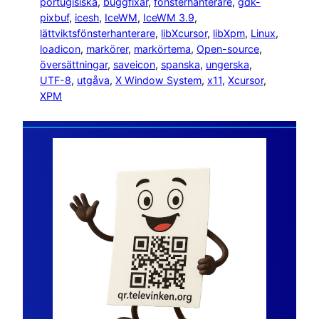
portugisiska
, 
buggfixar
, 
fönsterhanterare
, 
gdk-
pixbuf
, 
icesh
, 
IceWM
, 
IceWM 3.9
, 
lättviktsfönsterhanterare
, 
libXcursor
, 
libXpm
, 
Linux
, 
loadicon
, 
markörer
, 
markörtema
, 
Open-source
, 
översättningar
, 
saveicon
, 
spanska
, 
ungerska
, 
UTF-8
, 
utgåva
, 
X Window System
, 
x11
, 
Xcursor
, 
XPM