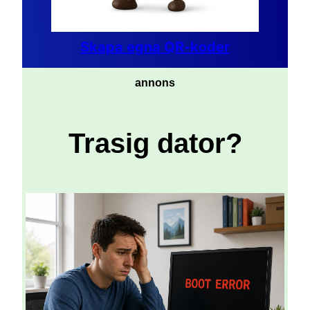
Skapa egna QR-koder
annons
Trasig dator?