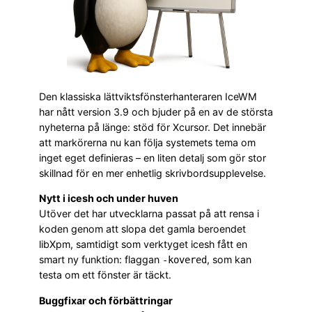
Den klassiska lättviktsfönsterhanteraren IceWM
har nått version 3.9 och bjuder på en av de största
nyheterna på länge: stöd för Xcursor. Det innebär
att markörerna nu kan följa systemets tema om
inget eget definieras – en liten detalj som gör stor
skillnad för en mer enhetlig skrivbordsupplevelse.
Nytt i icesh och under huven
Utöver det har utvecklarna passat på att rensa i
koden genom att slopa det gamla beroendet
libXpm, samtidigt som verktyget icesh fått en
smart ny funktion: flaggan
, som kan
-kovered
testa om ett fönster är täckt.
Buggfixar och förbättringar