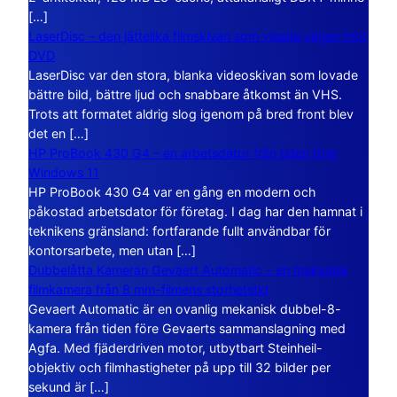
[…]
LaserDisc – den jättelika filmskivan som visade vägen mot
DVD
LaserDisc var den stora, blanka videoskivan som lovade
bättre bild, bättre ljud och snabbare åtkomst än VHS.
Trots att formatet aldrig slog igenom på bred front blev
det en […]
HP ProBook 430 G4 – en arbetsdator från tiden före
Windows 11
HP ProBook 430 G4 var en gång en modern och
påkostad arbetsdator för företag. I dag har den hamnat i
teknikens gränsland: fortfarande fullt användbar för
kontorsarbete, men utan […]
Dubbelåtta Kameran Gevaert Automatic – en mekanisk
filmkamera från 8 mm-filmens storhetstid
Gevaert Automatic är en ovanlig mekanisk dubbel-8-
kamera från tiden före Gevaerts sammanslagning med
Agfa. Med fjäderdriven motor, utbytbart Steinheil-
objektiv och filmhastigheter på upp till 32 bilder per
sekund är […]