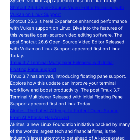
System Monitor App appeared first on Linux Today.
Shotcut 26.6 Open-Source Video Editor Released with
Vulkan on Linux Support
Shotcut 26.6 is here! Experience enhanced performance
with Vulkan support on Linux. Dive into the features of
this versatile open-source video editing software. The
post Shotcut 26.6 Open-Source Video Editor Released
with Vulkan on Linux Support appeared first on Linux
Today.
Tmux 3.7 Terminal Multiplexer Released with Initial
Floating Pane Support
Tmux 3.7 has arrived, introducing floating pane support.
Explore how this update can improve your terminal
workflow and boost productivity. The post Tmux 3.7
Terminal Multiplexer Released with Initial Floating Pane
Support appeared first on Linux Today.
Akrites: The Latest Attempt to Protect Open-Source
From AI Attacks Has Arrived
Akrites, a new Linux Foundation initiative backed by many
of the world’s largest tech and financial firms, is the
industry’s latest attempt to get ahead of AI‑accelerated