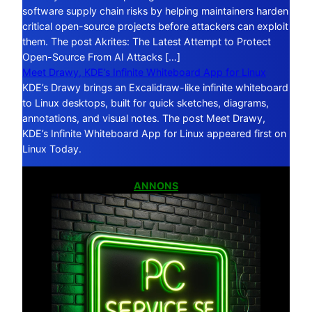
software supply chain risks by helping maintainers harden
critical open-source projects before attackers can exploit
them. The post Akrites: The Latest Attempt to Protect
Open-Source From AI Attacks […]
Meet Drawy, KDE’s Infinite Whiteboard App for Linux
KDE’s Drawy brings an Excalidraw-like infinite whiteboard
to Linux desktops, built for quick sketches, diagrams,
annotations, and visual notes. The post Meet Drawy,
KDE’s Infinite Whiteboard App for Linux appeared first on
Linux Today.
ANNONS