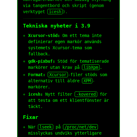
via tangentbord och skript (genom
verktyget
icesh
).
Tekniska nyheter i 3.9
Xcursor-stöd:
Om ett tema inte
definierar egen markör används
systemets Xcursor-tema som
fallback.
gdk-pixbuf:
Stöd för tematiserade
markörer utan krav på
libXpm
.
Format:
Xcursor
-filer stöds som
alternativ till äldre
XPM
-
markörer.
icesh:
Nytt filter
-kovered
för
att testa om ett klientfönster är
täckt.
Fixar
När
lseek
på
/proc/net/dev
misslyckas undviks ytterligare