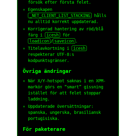
försök efter första felet.
Egenskapen
_NET_CLIENT_LIST_STACKING
hålls
nu alltid korrekt uppdaterad.
Korrigerad hantering av röd/blå
färg i
icesh
för
loadicon
/
saveicon
.
Titelavkortning i
icesh
respekterar UTF-8:s
kodpunktsgränser.
Övriga ändringar
När X/Y-hotspot saknas i en XPM-
markör görs en “smart” gissning
istället för att felet stoppar
laddning.
Uppdaterade översättningar:
spanska, ungerska, brasiliansk
portugisiska.
För paketerare