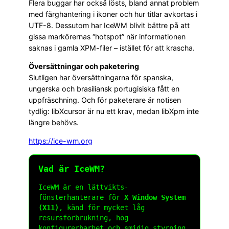
Flera buggar har också lösts, bland annat problem
med färghantering i ikoner och hur titlar avkortas i
UTF-8. Dessutom har IceWM blivit bättre på att
gissa markörernas “hotspot” när informationen
saknas i gamla XPM-filer – istället för att krascha.
Översättningar och paketering
Slutligen har översättningarna för spanska,
ungerska och brasiliansk portugisiska fått en
uppfräschning. Och för paketerare är notisen
tydlig: libXcursor är nu ett krav, medan libXpm inte
längre behövs.
https://ice-wm.org
Vad är IceWM?
IceWM är en lättvikts-
fönsterhanterare för
X Window System
(X11)
, känd för mycket låg
resursförbrukning, hög
konfigurerbarhet och smidig styrning