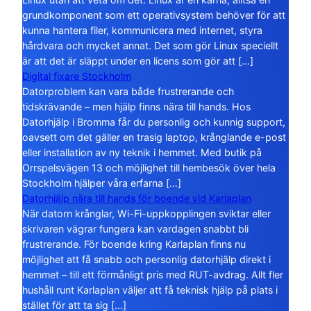
grundkomponent som ett operativsystem behöver för att
kunna hantera filer, kommunicera med internet, styra
hårdvara och mycket annat. Det som gör Linux speciellt
är att det är släppt under en licens som gör att […]
Digital fixare Stockholm
Datorproblem kan vara både frustrerande och
tidskrävande – men hjälp finns nära till hands. Hos
Datorhjälp i Bromma får du personlig och kunnig support,
oavsett om det gäller en trasig laptop, krånglande e-post
eller installation av ny teknik i hemmet. Med butik på
Orrspelsvägen 13 och möjlighet till hembesök över hela
Stockholm hjälper våra erfarna […]
Datorhjälp nära till hands för boende vid Karlaplan
När datorn krånglar, Wi-Fi-uppkopplingen sviktar eller
skrivaren vägrar fungera kan vardagen snabbt bli
frustrerande. För boende kring Karlaplan finns nu
möjlighet att få snabb och personlig datorhjälp direkt i
hemmet – till ett förmånligt pris med RUT-avdrag. Allt fler
hushåll runt Karlaplan väljer att få teknisk hjälp på plats i
stället för att ta sig […]