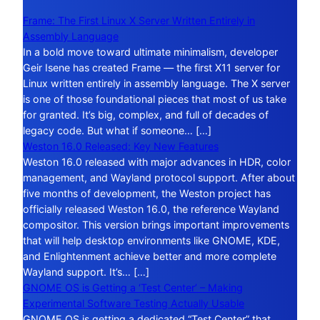
Frame: The First Linux X Server Written Entirely in
Assembly Language
In a bold move toward ultimate minimalism, developer
Geir Isene has created Frame — the first X11 server for
Linux written entirely in assembly language. The X server
is one of those foundational pieces that most of us take
for granted. It’s big, complex, and full of decades of
legacy code. But what if someone… […]
Weston 16.0 Released: Key New Features
Weston 16.0 released with major advances in HDR, color
management, and Wayland protocol support. After about
five months of development, the Weston project has
officially released Weston 16.0, the reference Wayland
compositor. This version brings important improvements
that will help desktop environments like GNOME, KDE,
and Enlightenment achieve better and more complete
Wayland support. It’s… […]
GNOME OS is Getting a ‘Test Center’ – Making
Experimental Software Testing Actually Usable
GNOME OS is getting a dedicated “Test Center” that