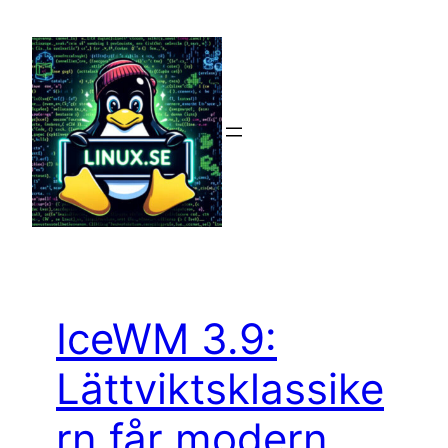
Hoppa
till
innehåll
IceWM 3.9:
Lättviktsklassike
rn får modern