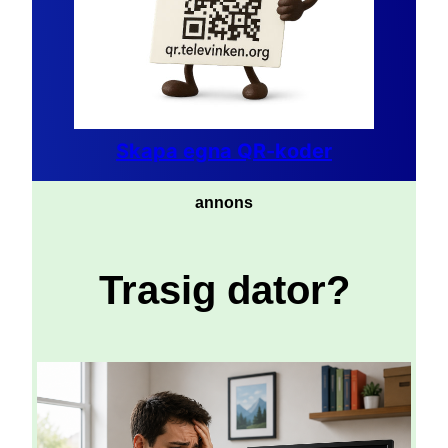
Skapa egna QR-koder
annons
Trasig dator?