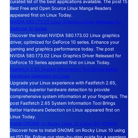
curated list of the best applications available. The post 15
Best Free and Open Source Linux Manga Readers
appeared first on Linux Today.
NVIDIA 580.173.02 Linux Graphics Driver Released for
GeForce 10 Series
Discover the latest NVIDIA 580.173.02 Linux graphics
driver, optimized for GeForce 10 series. Enhance your
gaming and graphics performance today. The post
NVIDIA 580.173.02 Linux Graphics Driver Released for
GeForce 10 Series appeared first on Linux Today.
Fastfetch 2.65 System Information Tool Brings Better
Hardware Detection on Linux
Upgrade your Linux experience with Fastfetch 2.65,
featuring superior hardware detection to provide
comprehensive system information at your fingertips. The
post Fastfetch 2.65 System Information Tool Brings
Better Hardware Detection on Linux appeared first on
Linux Today.
Install GNOME on Rocky Linux 10 Using ISO (Offline)
Discover how to install GNOME on Rocky Linux 10 using
an ISO file. Follow our step-by-step guide for a seamless