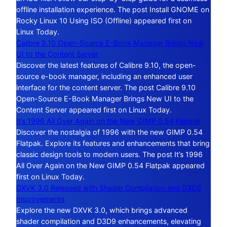
offline installation experience. The post Install GNOME on
Rocky Linux 10 Using ISO (Offline) appeared first on
Linux Today.
Calibre 9.10 Open-Source E-Book Manager Brings New
UI to the Content Server
Discover the latest features of Calibre 9.10, the open-
source e-book manager, including an enhanced user
interface for the content server. The post Calibre 9.10
Open-Source E-Book Manager Brings New UI to the
Content Server appeared first on Linux Today.
It’s 1996 All Over Again on the New GIMP 0.54 Flatpak
Discover the nostalgia of 1996 with the new GIMP 0.54
Flatpak. Explore its features and enhancements that bring
classic design tools to modern users. The post It’s 1996
All Over Again on the New GIMP 0.54 Flatpak appeared
first on Linux Today.
DXVK 3.0 Released with Shader Compilation and D3D9
Improvements
Explore the new DXVK 3.0, which brings advanced
shader compilation and D3D9 enhancements, elevating