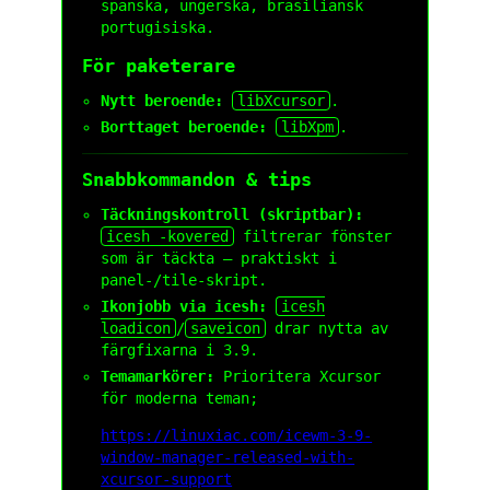
spanska, ungerska, brasiliansk
portugisiska.
För paketerare
Nytt beroende:
libXcursor
.
Borttaget beroende:
libXpm
.
Snabbkommandon & tips
Täckningskontroll (skriptbar):
icesh -kovered
filtrerar fönster
som är täckta – praktiskt i
panel-/tile-skript.
Ikonjobb via icesh:
icesh
loadicon
/
saveicon
drar nytta av
färgfixarna i 3.9.
Temamarkörer:
Prioritera Xcursor
för moderna teman;
https://linuxiac.com/icewm-3-9-
window-manager-released-with-
xcursor-support