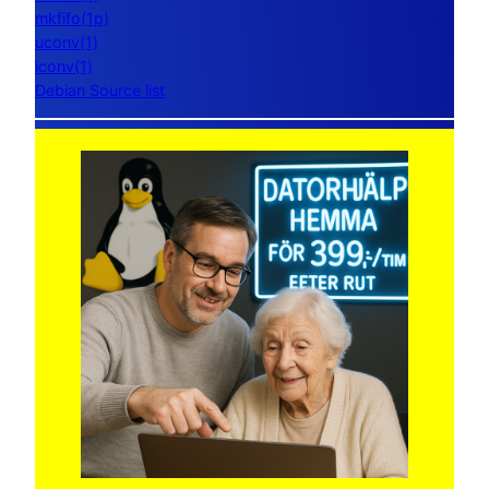
mkfifo(1p)
uconv(1)
iconv(1)
Debian Source list