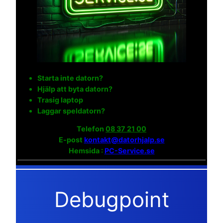
Starta inte datorn?
Hjälp att byta datorn?
Trasig laptop
Laggar speldatorn?
Telefon
08 37 21 00
E-post
kontakt@datorhjalp.se
Hemsida :
PC-Service.se
Debugpoint