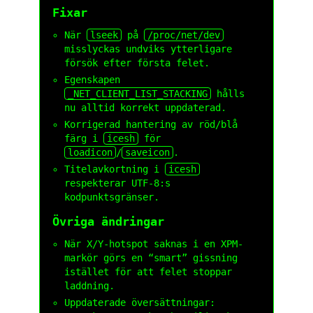
Fixar
När
lseek
på
/proc/net/dev
misslyckas undviks ytterligare
försök efter första felet.
Egenskapen
_NET_CLIENT_LIST_STACKING
hålls
nu alltid korrekt uppdaterad.
Korrigerad hantering av röd/blå
färg i
icesh
för
loadicon
/
saveicon
.
Titelavkortning i
icesh
respekterar UTF-8:s
kodpunktsgränser.
Övriga ändringar
När X/Y-hotspot saknas i en XPM-
markör görs en “smart” gissning
istället för att felet stoppar
laddning.
Uppdaterade översättningar: