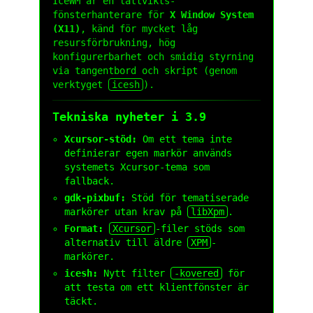
IceWM är en lättvikts-
fönsterhanterare för
X Window System
(X11)
, känd för mycket låg
resursförbrukning, hög
konfigurerbarhet och smidig styrning
via tangentbord och skript (genom
verktyget
icesh
).
Tekniska nyheter i 3.9
Xcursor-stöd:
Om ett tema inte
definierar egen markör används
systemets Xcursor-tema som
fallback.
gdk-pixbuf:
Stöd för tematiserade
markörer utan krav på
libXpm
.
Format:
Xcursor
-filer stöds som
alternativ till äldre
XPM
-
markörer.
icesh:
Nytt filter
-kovered
för
att testa om ett klientfönster är
täckt.