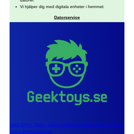
datorer.
Vi hjälper dig med digitala enheter i hemmet.
Datorservice
AMD EPYC 7302 – sexton kärnor byggda för servrar och
tunga arbetsstationer