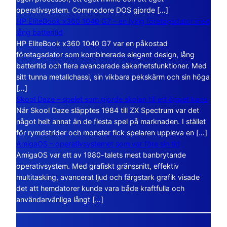
operativsystem. Commodore DOS gjorde […]
HP EliteBook x360 1040 G7 – en lyxig företagsdator med
lång batteritid
HP EliteBook x360 1040 G7 var en påkostad
företagsdator som kombinerade elegant design, lång
batteritid och flera avancerade säkerhetsfunktioner. Med
sitt tunna metallchassi, sin vikbara pekskärm och sin höga
[…]
Skool Daze – spelet som gjorde skolan till ett öppet kaos
När Skool Daze släpptes 1984 till ZX Spectrum var det
något helt annat än de flesta spel på marknaden. I stället
för rymdstrider och monster fick spelaren uppleva en […]
AmigaOS – operativsystemet som var före sin tid
AmigaOS var ett av 1980-talets mest banbrytande
operativsystem. Med grafiskt gränssnitt, effektiv
multitasking, avancerat ljud och färgstark grafik visade
det att hemdatorer kunde vara både kraftfulla och
användarvänliga långt […]