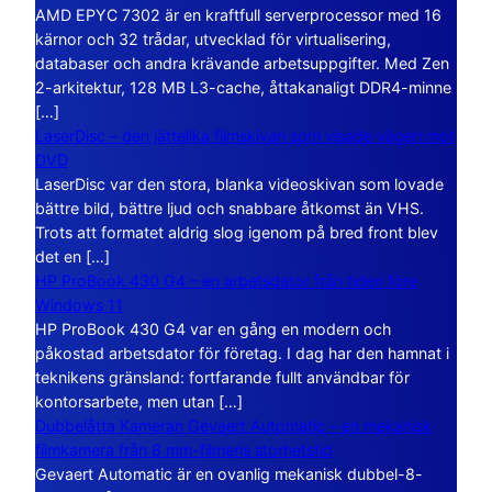
AMD EPYC 7302 är en kraftfull serverprocessor med 16
kärnor och 32 trådar, utvecklad för virtualisering,
databaser och andra krävande arbetsuppgifter. Med Zen
2-arkitektur, 128 MB L3-cache, åttakanaligt DDR4-minne
[…]
LaserDisc – den jättelika filmskivan som visade vägen mot
DVD
LaserDisc var den stora, blanka videoskivan som lovade
bättre bild, bättre ljud och snabbare åtkomst än VHS.
Trots att formatet aldrig slog igenom på bred front blev
det en […]
HP ProBook 430 G4 – en arbetsdator från tiden före
Windows 11
HP ProBook 430 G4 var en gång en modern och
påkostad arbetsdator för företag. I dag har den hamnat i
teknikens gränsland: fortfarande fullt användbar för
kontorsarbete, men utan […]
Dubbelåtta Kameran Gevaert Automatic – en mekanisk
filmkamera från 8 mm-filmens storhetstid
Gevaert Automatic är en ovanlig mekanisk dubbel-8-