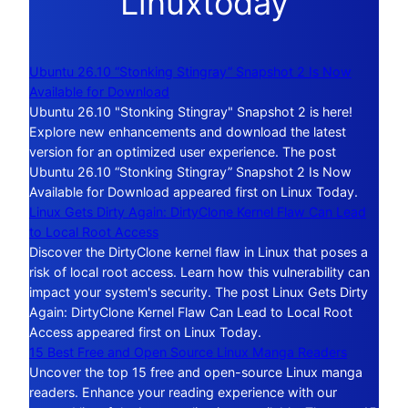
Linuxtoday
Ubuntu 26.10 “Stonking Stingray” Snapshot 2 Is Now
Available for Download
Ubuntu 26.10 "Stonking Stingray" Snapshot 2 is here!
Explore new enhancements and download the latest
version for an optimized user experience. The post
Ubuntu 26.10 “Stonking Stingray” Snapshot 2 Is Now
Available for Download appeared first on Linux Today.
Linux Gets Dirty Again: DirtyClone Kernel Flaw Can Lead
to Local Root Access
Discover the DirtyClone kernel flaw in Linux that poses a
risk of local root access. Learn how this vulnerability can
impact your system's security. The post Linux Gets Dirty
Again: DirtyClone Kernel Flaw Can Lead to Local Root
Access appeared first on Linux Today.
15 Best Free and Open Source Linux Manga Readers
Uncover the top 15 free and open-source Linux manga
readers. Enhance your reading experience with our