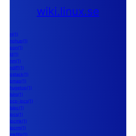
wiki.linux.se
nl(1)
nohup(1)
pon(1)
ld(1)
nm(1)
ndiff(1)
gstack(1)
pmap(1)
hugetop(1)
lsirq(1)
pcp-ipcs(1)
lsipc(1)
ipcs(1)
ipcmk(1)
ipcrm(1)
mkfifo(1)