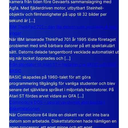
kamera från tiden före Gevaerts sammanslagning med
Agfa. Med fjäderdriven motor, utbytbart Steinheil-
objektiv och filmhastigheter på upp till 32 bilder per
sekund är […]
IBM ThinkPad 701 – den lilla datorn som vecklade ut sina
vingar
När IBM lanserade ThinkPad 701 år 1995 löste företaget
problemet med små bärbara datorer på ett spektakulärt
sätt. Datorns delade tangentbord vecklade automatiskt ut
sig när locket öppnades och […]
Från stordator till Atari ST – historien om BASIC och GFA
BASIC
BASIC skapades på 1960-talet för att göra
programmering tillgänglig för vanliga studenter och blev
senare det självklara språket i miljontals hemdatorer. På
Atari ST fördes arvet vidare av GFA […]
Commodore DOS – operativsystemet som bodde i
diskettstationen
När Commodore 64 läste en diskett var det inte bara
datorn som arbetade. Diskettstationen hade nämligen en
egen processor, ett eget minne och ett eget