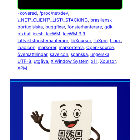
-kovered
, 
/proc/net/dev
, 
\_NET\_CLIENT\_LIST\_STACKING
, 
brasiliansk
portugisiska
, 
buggfixar
, 
fönsterhanterare
, 
gdk-
pixbuf
, 
icesh
, 
IceWM
, 
IceWM 3.9
, 
lättviktsfönsterhanterare
, 
libXcursor
, 
libXpm
, 
Linux
, 
loadicon
, 
markörer
, 
markörtema
, 
Open-source
, 
översättningar
, 
saveicon
, 
spanska
, 
ungerska
, 
UTF-8
, 
utgåva
, 
X Window System
, 
x11
, 
Xcursor
, 
XPM