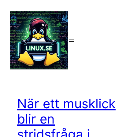
Hoppa
till
innehåll
När ett musklick
blir en
stridsfråga i