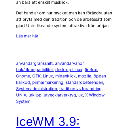
än bara ett enskilt musklick.
Det handlar om hur mycket man kan förändra utan
att bryta med den tradition och de arbetssätt som
gjort Unix-liknande system attraktiva från början.
Läs mer här
användargränssnitt
, 
användarvanor
, 
bakåtkompatibilitet
, 
desktop Linux
, 
firefox
, 
Gnome
, 
GTK
, 
Linux
, 
mittenklick
, 
mozilla
, 
öppen
källkod
, 
primärmarkering
, 
standardbeteenden
, 
Systemadministration
, 
tradition vs förändring
, 
UNIX
, 
urklipp
, 
utvecklarverktyg
, 
ux
, 
X Window
System
IceWM 3.9: