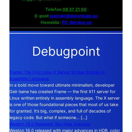
Telefon
08 37 21 00
E-post
kontakt@datorhjalp.se
Hemsida :
PC-Service.se
Debugpoint
Frame: The First Linux X Server Written Entirely in
Assembly Language
In a bold move toward ultimate minimalism, developer
Geir Isene has created Frame — the first X11 server for
Linux written entirely in assembly language. The X server
is one of those foundational pieces that most of us take
for granted. It’s big, complex, and full of decades of
legacy code. But what if someone… […]
Weston 16.0 Released: Key New Features
Weston 16.0 released with major advances in HDR, color