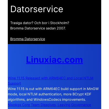
Datorservice
Trasiga dator? Och bor i Stockholm?
Bromma Datorservice sedan 2007.
Bromma Datorservice
Linuxiac.com
Wine 11.15 Released with ARM64EC and Local NTLM
Support
Wine 11.15 is out with ARM64EC build support in MinGW
mode, local NTLM authentication, more BCrypt KDF
algorithms, and WindowsCodecs improvements.
Nixpkgs Core Team Dissolves, Leaving Governance