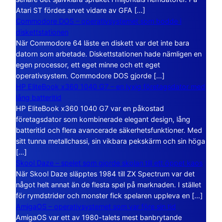
Atari ST fördes arvet vidare av GFA […]
Commodore DOS – operativsystemet som bodde i
diskettstationen
När Commodore 64 läste en diskett var det inte bara
datorn som arbetade. Diskettstationen hade nämligen en
egen processor, ett eget minne och ett eget
operativsystem. Commodore DOS gjorde […]
HP EliteBook x360 1040 G7 – en lyxig företagsdator med
lång batteritid
HP EliteBook x360 1040 G7 var en påkostad
företagsdator som kombinerade elegant design, lång
batteritid och flera avancerade säkerhetsfunktioner. Med
sitt tunna metallchassi, sin vikbara pekskärm och sin höga
[…]
Skool Daze – spelet som gjorde skolan till ett öppet kaos
När Skool Daze släpptes 1984 till ZX Spectrum var det
något helt annat än de flesta spel på marknaden. I stället
för rymdstrider och monster fick spelaren uppleva en […]
AmigaOS – operativsystemet som var före sin tid
AmigaOS var ett av 1980-talets mest banbrytande