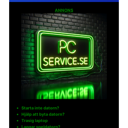
ANNONS
Starta inte datorn?
Hjälp att byta datorn?
Trasig laptop
Laggar speldatorn?