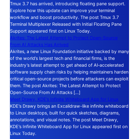
Tmux 3.7 has arrived, introducing floating pane support.
Explore how this update can improve your terminal
workflow and boost productivity. The post Tmux 3.7
Terminal Multiplexer Released with Initial Floating Pane
Support appeared first on Linux Today.
Akrites: The Latest Attempt to Protect Open-Source
From AI Attacks Has Arrived
Akrites, a new Linux Foundation initiative backed by many
of the world’s largest tech and financial firms, is the
industry’s latest attempt to get ahead of AI‑accelerated
software supply chain risks by helping maintainers harden
critical open-source projects before attackers can exploit
them. The post Akrites: The Latest Attempt to Protect
Open-Source From AI Attacks […]
Meet Drawy, KDE’s Infinite Whiteboard App for Linux
KDE’s Drawy brings an Excalidraw-like infinite whiteboard
to Linux desktops, built for quick sketches, diagrams,
annotations, and visual notes. The post Meet Drawy,
KDE’s Infinite Whiteboard App for Linux appeared first on
Linux Today.