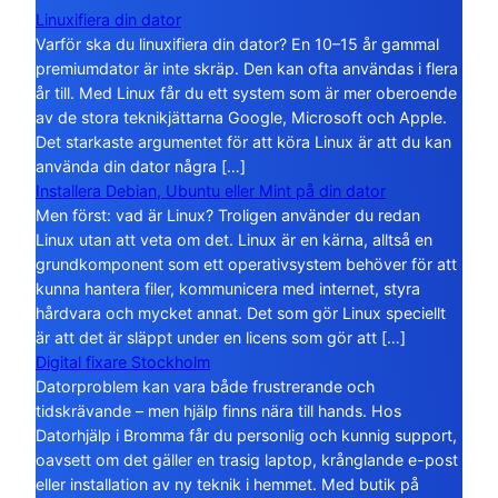
Linuxifiera din dator
Varför ska du linuxifiera din dator? En 10–15 år gammal
premiumdator är inte skräp. Den kan ofta användas i flera
år till. Med Linux får du ett system som är mer oberoende
av de stora teknikjättarna Google, Microsoft och Apple.
Det starkaste argumentet för att köra Linux är att du kan
använda din dator några […]
Installera Debian, Ubuntu eller Mint på din dator
Men först: vad är Linux? Troligen använder du redan
Linux utan att veta om det. Linux är en kärna, alltså en
grundkomponent som ett operativsystem behöver för att
kunna hantera filer, kommunicera med internet, styra
hårdvara och mycket annat. Det som gör Linux speciellt
är att det är släppt under en licens som gör att […]
Digital fixare Stockholm
Datorproblem kan vara både frustrerande och
tidskrävande – men hjälp finns nära till hands. Hos
Datorhjälp i Bromma får du personlig och kunnig support,
oavsett om det gäller en trasig laptop, krånglande e-post
eller installation av ny teknik i hemmet. Med butik på