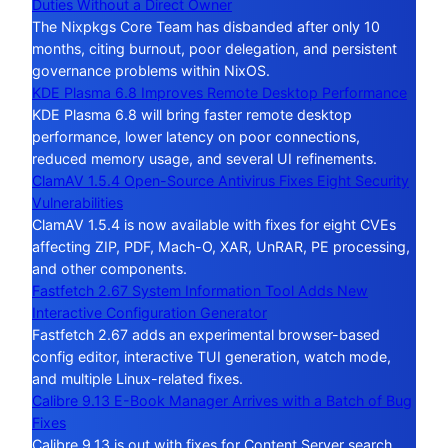
Duties Without a Direct Owner
The Nixpkgs Core Team has disbanded after only 10
months, citing burnout, poor delegation, and persistent
governance problems within NixOS.
KDE Plasma 6.8 Improves Remote Desktop Performance
KDE Plasma 6.8 will bring faster remote desktop
performance, lower latency on poor connections,
reduced memory usage, and several UI refinements.
ClamAV 1.5.4 Open-Source Antivirus Fixes Eight Security
Vulnerabilities
ClamAV 1.5.4 is now available with fixes for eight CVEs
affecting ZIP, PDF, Mach-O, XAR, UnRAR, PE processing,
and other components.
Fastfetch 2.67 System Information Tool Adds New
Interactive Configuration Generator
Fastfetch 2.67 adds an experimental browser-based
config editor, interactive TUI generation, watch mode,
and multiple Linux-related fixes.
Calibre 9.13 E-Book Manager Arrives with a Batch of Bug
Fixes
Calibre 9.13 is out with fixes for Content Server search,