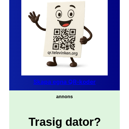
Skapa egna QR-koder
annons
Trasig dator?