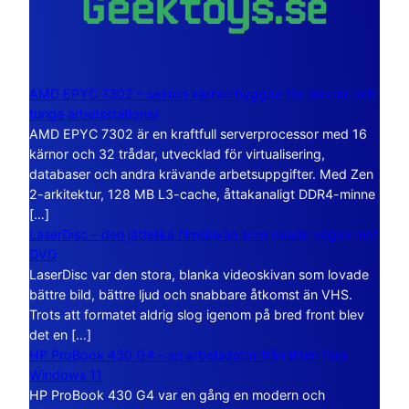
AMD EPYC 7302 – sexton kärnor byggda för servrar och
tunga arbetsstationer
AMD EPYC 7302 är en kraftfull serverprocessor med 16
kärnor och 32 trådar, utvecklad för virtualisering,
databaser och andra krävande arbetsuppgifter. Med Zen
2-arkitektur, 128 MB L3-cache, åttakanaligt DDR4-minne
[…]
LaserDisc – den jättelika filmskivan som visade vägen mot
DVD
LaserDisc var den stora, blanka videoskivan som lovade
bättre bild, bättre ljud och snabbare åtkomst än VHS.
Trots att formatet aldrig slog igenom på bred front blev
det en […]
HP ProBook 430 G4 – en arbetsdator från tiden före
Windows 11
HP ProBook 430 G4 var en gång en modern och