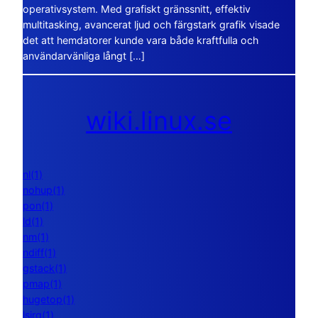
operativsystem. Med grafiskt gränssnitt, effektiv
multitasking, avancerat ljud och färgstark grafik visade
det att hemdatorer kunde vara både kraftfulla och
användarvänliga långt […]
wiki.linux.se
nl(1)
nohup(1)
pon(1)
ld(1)
nm(1)
ndiff(1)
gstack(1)
pmap(1)
hugetop(1)
lsirq(1)