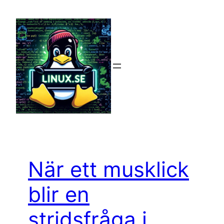
Hoppa
till
innehåll
När ett musklick
blir en
stridsfråga i