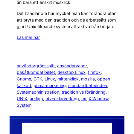
än bara ett enskilt musklick.
Det handlar om hur mycket man kan förändra utan
att bryta med den tradition och de arbetssätt som
gjort Unix-liknande system attraktiva från början.
Läs mer här
användargränssnitt
, 
användarvanor
, 
bakåtkompatibilitet
, 
desktop Linux
, 
firefox
, 
Gnome
, 
GTK
, 
Linux
, 
mittenklick
, 
mozilla
, 
öppen
källkod
, 
primärmarkering
, 
standardbeteenden
, 
Systemadministration
, 
tradition vs förändring
, 
UNIX
, 
urklipp
, 
utvecklarverktyg
, 
ux
, 
X Window
System