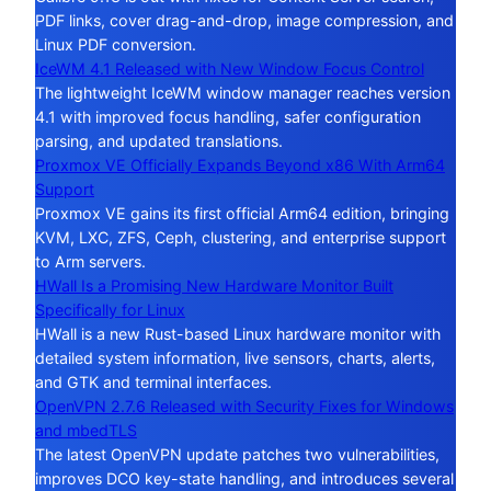
PDF links, cover drag-and-drop, image compression, and
Linux PDF conversion.
IceWM 4.1 Released with New Window Focus Control
The lightweight IceWM window manager reaches version
4.1 with improved focus handling, safer configuration
parsing, and updated translations.
Proxmox VE Officially Expands Beyond x86 With Arm64
Support
Proxmox VE gains its first official Arm64 edition, bringing
KVM, LXC, ZFS, Ceph, clustering, and enterprise support
to Arm servers.
HWall Is a Promising New Hardware Monitor Built
Specifically for Linux
HWall is a new Rust-based Linux hardware monitor with
detailed system information, live sensors, charts, alerts,
and GTK and terminal interfaces.
OpenVPN 2.7.6 Released with Security Fixes for Windows
and mbedTLS
The latest OpenVPN update patches two vulnerabilities,
improves DCO key-state handling, and introduces several