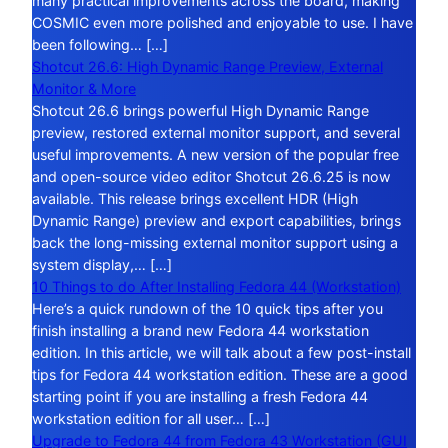
many practical improvements across the board, making
COSMIC even more polished and enjoyable to use. I have
been following… […]
Shotcut 26.6: High Dynamic Range Preview, External
Monitor & More
Shotcut 26.6 brings powerful High Dynamic Range
preview, restored external monitor support, and several
useful improvements. A new version of the popular free
and open-source video editor Shotcut 26.6.25 is now
available. This release brings excellent HDR (High
Dynamic Range) preview and export capabilities, brings
back the long-missing external monitor support using a
system display,… […]
10 Things to do After Installing Fedora 44 (Workstation)
Here’s a quick rundown of the 10 quick tips after you
finish installing a brand new Fedora 44 workstation
edition. In this article, we will talk about a few post-install
tips for Fedora 44 workstation edition. These are a good
starting point if you are installing a fresh Fedora 44
workstation edition for all user… […]
Upgrade to Fedora 44 from Fedora 43 Workstation (GUI