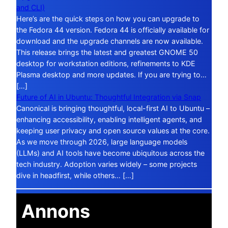
and CLI)
Here’s are the quick steps on how you can upgrade to
the Fedora 44 version. Fedora 44 is officially available for
download and the upgrade channels are now available.
This release brings the latest and greatest GNOME 50
desktop for workstation editions, refinements to KDE
Plasma desktop and more updates. If you are trying to…
[…]
Future of AI in Ubuntu: Thoughtful Integration via Snap
Canonical is bringing thoughtful, local-first AI to Ubuntu –
enhancing accessibility, enabling intelligent agents, and
keeping user privacy and open source values at the core.
As we move through 2026, large language models
(LLMs) and AI tools have become ubiquitous across the
tech industry. Adoption varies widely – some projects
dive in headfirst, while others… […]
Annons