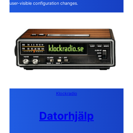
user-visible configuration changes.
Klockradio
Datorhjälp