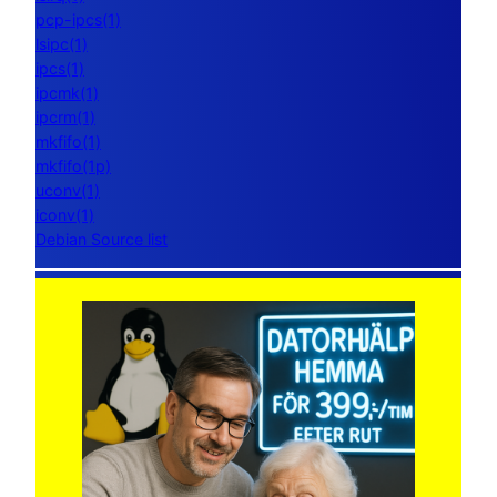
pcp-ipcs(1)
lsipc(1)
ipcs(1)
ipcmk(1)
ipcrm(1)
mkfifo(1)
mkfifo(1p)
uconv(1)
iconv(1)
Debian Source list