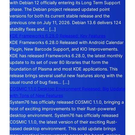
with Debian 12 officially entering its Long Term Support
phase. The Debian project released updated point
versions for both its current stable release and the
previous one on July 11, 2026. Debian 13.6 delivers 124
stability fixes and… […]
KDE Frameworks 6.28.0 Released: Key Features
KDE Frameworks 6.28.0 Released with Android Calendar
Plugin, New Barcode Support, and KIO Improvements.
KDE has released Frameworks 6.28.0, the latest monthly
update to its set of over 80 libraries that form the
foundation of Plasma and most KDE applications. This
release brings several useful new features along with the
usual round of bug fixes… […]
COSMIC 1.1.0 Desktop Environment Released: Big Update
with Tons of New Features
System76 has officially released COSMIC 1.1.0, bringing a
host of exciting improvements to their Rust-powered
desktop environment. System76 has officially released
COSMIC 1.1.0, the latest version of their exciting Rust-
based desktop environment. This solid update brings