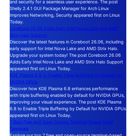
and security for a seamless user experience. The post
Shelly 2.4.1 GUI Package Manager for Arch Linux
Improves Networking, Security appeared first on Linux
Today.
Coreboot 26.06 Adds Early Intel Nova Lake and AMD
Strix Halo Support
Discover the latest features in Coreboot 26.06, including
early support for Intel Nova Lake and AMD Strix Halo.
Upgrade your system today! The post Coreboot 26.06
Adds Early Intel Nova Lake and AMD Strix Halo Support
appeared first on Linux Today.
KDE Plasma 6.8 to Enable Triple Buffering by Default for
NVIDIA GPUs
Discover how KDE Plasma 6.8 enhances performance
with triple buffering enabled by default for NVIDIA GPUs,
improving your visual experience. The post KDE Plasma
6.8 to Enable Triple Buffering by Default for NVIDIA GPUs
appeared first on Linux Today.
7 Best Free and Open Source Terminal-Based Serial
Terminals
Explore our top 7 free and open-source terminal-based