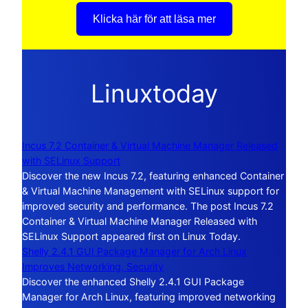
Klicka här för att läsa mer
Linuxtoday
Incus 7.2 Container & Virtual Machine Manager Released
with SELinux Support
Discover the new Incus 7.2, featuring enhanced Container
& Virtual Machine Management with SELinux support for
improved security and performance. The post Incus 7.2
Container & Virtual Machine Manager Released with
SELinux Support appeared first on Linux Today.
Shelly 2.4.1 GUI Package Manager for Arch Linux
Improves Networking, Security
Discover the enhanced Shelly 2.4.1 GUI Package
Manager for Arch Linux, featuring improved networking