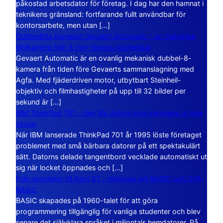
påkostad arbetsdator för företag. I dag har den hamnat i
teknikens gränsland: fortfarande fullt användbar för
kontorsarbete, men utan […]
Dubbelåtta Kameran Gevaert Automatic – en mekanisk
filmkamera från 8 mm-filmens storhetstid
Gevaert Automatic är en ovanlig mekanisk dubbel-8-
kamera från tiden före Gevaerts sammanslagning med
Agfa. Med fjäderdriven motor, utbytbart Steinheil-
objektiv och filmhastigheter på upp till 32 bilder per
sekund är […]
IBM ThinkPad 701 – den lilla datorn som vecklade ut sina
vingar
När IBM lanserade ThinkPad 701 år 1995 löste företaget
problemet med små bärbara datorer på ett spektakulärt
sätt. Datorns delade tangentbord vecklade automatiskt ut
sig när locket öppnades och […]
Från stordator till Atari ST – historien om BASIC och GFA
BASIC
BASIC skapades på 1960-talet för att göra
programmering tillgänglig för vanliga studenter och blev
senare det självklara språket i miljontals hemdatorer. På