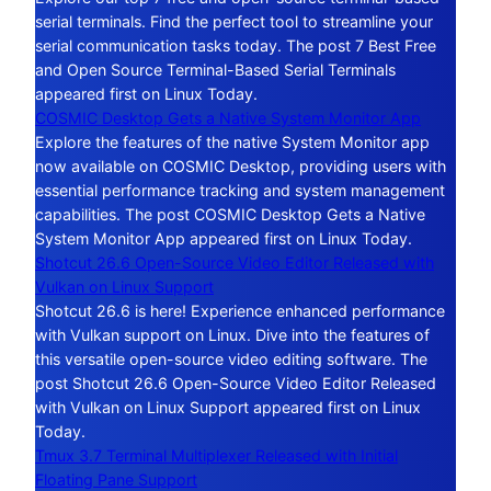
serial terminals. Find the perfect tool to streamline your
serial communication tasks today. The post 7 Best Free
and Open Source Terminal-Based Serial Terminals
appeared first on Linux Today.
COSMIC Desktop Gets a Native System Monitor App
Explore the features of the native System Monitor app
now available on COSMIC Desktop, providing users with
essential performance tracking and system management
capabilities. The post COSMIC Desktop Gets a Native
System Monitor App appeared first on Linux Today.
Shotcut 26.6 Open-Source Video Editor Released with
Vulkan on Linux Support
Shotcut 26.6 is here! Experience enhanced performance
with Vulkan support on Linux. Dive into the features of
this versatile open-source video editing software. The
post Shotcut 26.6 Open-Source Video Editor Released
with Vulkan on Linux Support appeared first on Linux
Today.
Tmux 3.7 Terminal Multiplexer Released with Initial
Floating Pane Support