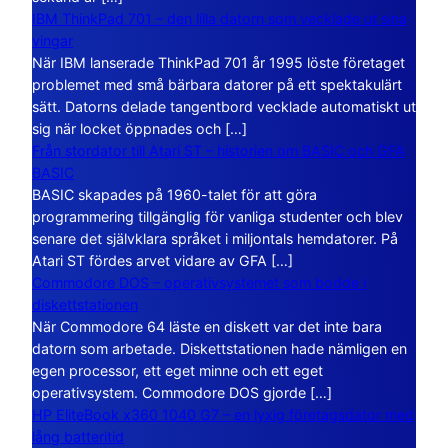
IBM ThinkPad 701 – den lilla datorn som vecklade ut sina
vingar
När IBM lanserade ThinkPad 701 år 1995 löste företaget
problemet med små bärbara datorer på ett spektakulärt
sätt. Datorns delade tangentbord vecklade automatiskt ut
sig när locket öppnades och […]
Från stordator till Atari ST – historien om BASIC och GFA
BASIC
BASIC skapades på 1960-talet för att göra
programmering tillgänglig för vanliga studenter och blev
senare det självklara språket i miljontals hemdatorer. På
Atari ST fördes arvet vidare av GFA […]
Commodore DOS – operativsystemet som bodde i
diskettstationen
När Commodore 64 läste en diskett var det inte bara
datorn som arbetade. Diskettstationen hade nämligen en
egen processor, ett eget minne och ett eget
operativsystem. Commodore DOS gjorde […]
HP EliteBook x360 1040 G7 – en lyxig företagsdator med
lång batteritid