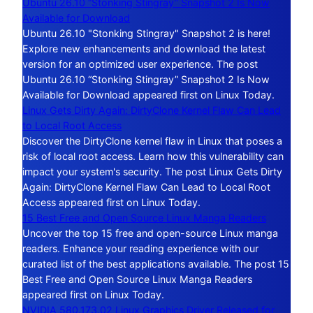
Ubuntu 26.10 “Stonking Stingray” Snapshot 2 Is Now
Available for Download
Ubuntu 26.10 "Stonking Stingray" Snapshot 2 is here!
Explore new enhancements and download the latest
version for an optimized user experience. The post
Ubuntu 26.10 “Stonking Stingray” Snapshot 2 Is Now
Available for Download appeared first on Linux Today.
Linux Gets Dirty Again: DirtyClone Kernel Flaw Can Lead
to Local Root Access
Discover the DirtyClone kernel flaw in Linux that poses a
risk of local root access. Learn how this vulnerability can
impact your system's security. The post Linux Gets Dirty
Again: DirtyClone Kernel Flaw Can Lead to Local Root
Access appeared first on Linux Today.
15 Best Free and Open Source Linux Manga Readers
Uncover the top 15 free and open-source Linux manga
readers. Enhance your reading experience with our
curated list of the best applications available. The post 15
Best Free and Open Source Linux Manga Readers
appeared first on Linux Today.
NVIDIA 580.173.02 Linux Graphics Driver Released for