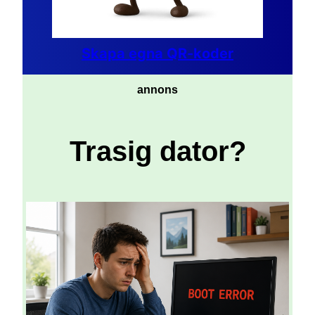
Skapa egna QR-koder
annons
Trasig dator?