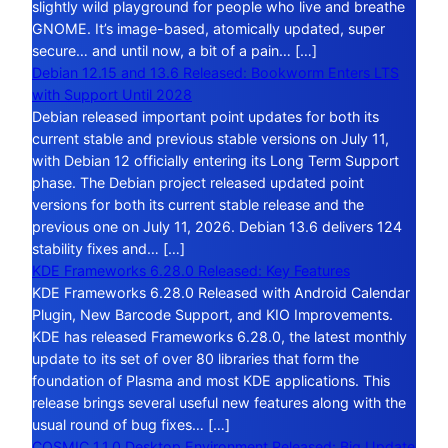
slightly wild playground for people who live and breathe
GNOME. It’s image-based, atomically updated, super
secure… and until now, a bit of a pain… […]
Debian 12.15 and 13.6 Released: Bookworm Enters LTS
with Support Until 2028
Debian released important point updates for both its
current stable and previous stable versions on July 11,
with Debian 12 officially entering its Long Term Support
phase. The Debian project released updated point
versions for both its current stable release and the
previous one on July 11, 2026. Debian 13.6 delivers 124
stability fixes and… […]
KDE Frameworks 6.28.0 Released: Key Features
KDE Frameworks 6.28.0 Released with Android Calendar
Plugin, New Barcode Support, and KIO Improvements.
KDE has released Frameworks 6.28.0, the latest monthly
update to its set of over 80 libraries that form the
foundation of Plasma and most KDE applications. This
release brings several useful new features along with the
usual round of bug fixes… […]
COSMIC 1.1.0 Desktop Environment Released: Big Update