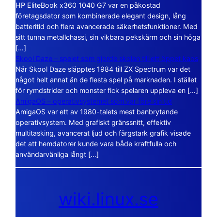
HP EliteBook x360 1040 G7 var en påkostad
företagsdator som kombinerade elegant design, lång
batteritid och flera avancerade säkerhetsfunktioner. Med
sitt tunna metallchassi, sin vikbara pekskärm och sin höga
[…]
Skool Daze – spelet som gjorde skolan till ett öppet kaos
När Skool Daze släpptes 1984 till ZX Spectrum var det
något helt annat än de flesta spel på marknaden. I stället
för rymdstrider och monster fick spelaren uppleva en […]
AmigaOS – operativsystemet som var före sin tid
AmigaOS var ett av 1980-talets mest banbrytande
operativsystem. Med grafiskt gränssnitt, effektiv
multitasking, avancerat ljud och färgstark grafik visade
det att hemdatorer kunde vara både kraftfulla och
användarvänliga långt […]
wiki.linux.se