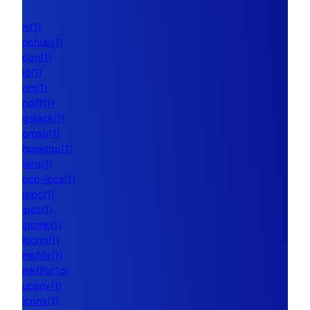
nl(1)
nohup(1)
pon(1)
ld(1)
nm(1)
ndiff(1)
gstack(1)
pmap(1)
hugetop(1)
lsirq(1)
pcp-ipcs(1)
lsipc(1)
ipcs(1)
ipcmk(1)
ipcrm(1)
mkfifo(1)
mkfifo(1p)
uconv(1)
iconv(1)