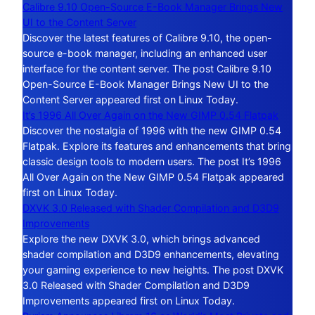
Calibre 9.10 Open-Source E-Book Manager Brings New
UI to the Content Server
Discover the latest features of Calibre 9.10, the open-
source e-book manager, including an enhanced user
interface for the content server. The post Calibre 9.10
Open-Source E-Book Manager Brings New UI to the
Content Server appeared first on Linux Today.
It’s 1996 All Over Again on the New GIMP 0.54 Flatpak
Discover the nostalgia of 1996 with the new GIMP 0.54
Flatpak. Explore its features and enhancements that bring
classic design tools to modern users. The post It’s 1996
All Over Again on the New GIMP 0.54 Flatpak appeared
first on Linux Today.
DXVK 3.0 Released with Shader Compilation and D3D9
Improvements
Explore the new DXVK 3.0, which brings advanced
shader compilation and D3D9 enhancements, elevating
your gaming experience to new heights. The post DXVK
3.0 Released with Shader Compilation and D3D9
Improvements appeared first on Linux Today.