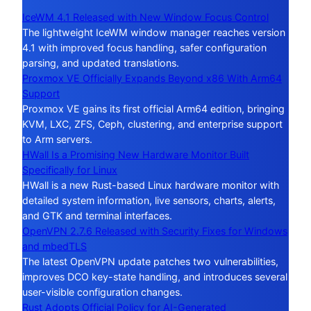
IceWM 4.1 Released with New Window Focus Control
The lightweight IceWM window manager reaches version
4.1 with improved focus handling, safer configuration
parsing, and updated translations.
Proxmox VE Officially Expands Beyond x86 With Arm64
Support
Proxmox VE gains its first official Arm64 edition, bringing
KVM, LXC, ZFS, Ceph, clustering, and enterprise support
to Arm servers.
HWall Is a Promising New Hardware Monitor Built
Specifically for Linux
HWall is a new Rust-based Linux hardware monitor with
detailed system information, live sensors, charts, alerts,
and GTK and terminal interfaces.
OpenVPN 2.7.6 Released with Security Fixes for Windows
and mbedTLS
The latest OpenVPN update patches two vulnerabilities,
improves DCO key-state handling, and introduces several
user-visible configuration changes.
Rust Adopts Official Policy for AI-Generated