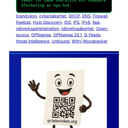
Feeds för både överblick och snabbare
blockering av nya hot.
brandvägg
, 
cybersäkerhet
, 
DHCP
, 
DNS
, 
Firewall
, 
freebsd
, 
Host Discovery
, 
IDS
, 
IPS
, 
IPv6
, 
Kea
, 
nätverksadministration
, 
nätverkssäkerhet
, 
Open-
source
, 
OPNsense
, 
OPNsense 26.1
, 
Q-Feeds
, 
threat intelligence
, 
Unbound
, 
Witty Woodpecker