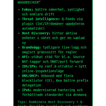
WOODPECKER”
Fokus:
bättre säkerhet, synlighet
och enklare drift
Threat intelligence:
Q-Feeds via
plugin (IoC/IP/domäner uppdateras
automatiskt)
Host Discovery:
hittar aktiva
enheter i nätet och ger en samlad
vy
Brandvägg:
tydligare live-logg och
omgjort gränssnitt för regler
API:
utökat stöd för bl.a. Source
NAT-taggar och DNAT/port forward
IDS/IPS:
ny conf.d-struktur + nytt
inline-inspektionsläge
DNS/DHCP:
Unbound med flera
blocklistor (CE), Kea bättre prefix
delegation
IPv6:
moderniserad hantering och
förbättrade standarder via dnsmasq
Tips: kombinera Host Discovery + Q-