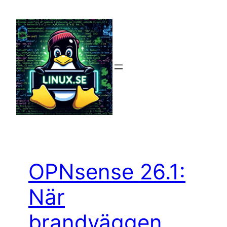
Hoppa
till
innehåll
OPNsense 26.1:
När
brandväggen