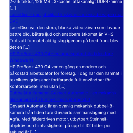
2-arkitektur, 128 MB L3-cache, åttakanaligt DDR4-minne
[…]
LaserDisc – den jättelika filmskivan som visade vägen mot
DVD
LaserDisc var den stora, blanka videoskivan som lovade
bättre bild, bättre ljud och snabbare åtkomst än VHS.
Trots att formatet aldrig slog igenom på bred front blev
det en […]
HP ProBook 430 G4 – en arbetsdator från tiden före
Windows 11
HP ProBook 430 G4 var en gång en modern och
påkostad arbetsdator för företag. I dag har den hamnat i
teknikens gränsland: fortfarande fullt användbar för
kontorsarbete, men utan […]
Dubbelåtta Kameran Gevaert Automatic – en mekanisk
filmkamera från 8 mm-filmens storhetstid
Gevaert Automatic är en ovanlig mekanisk dubbel-8-
kamera från tiden före Gevaerts sammanslagning med
Agfa. Med fjäderdriven motor, utbytbart Steinheil-
objektiv och filmhastigheter på upp till 32 bilder per
sekund är […]