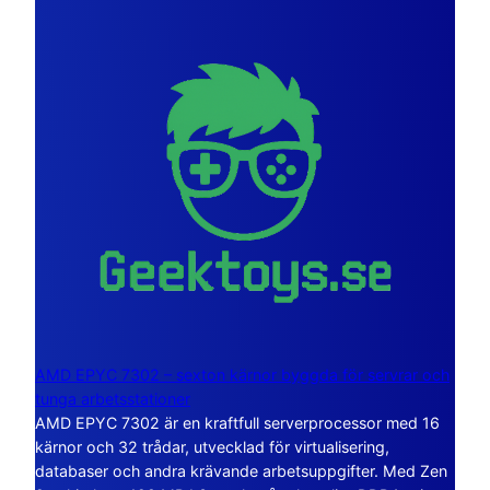
AMD EPYC 7302 – sexton kärnor byggda för servrar och
tunga arbetsstationer
AMD EPYC 7302 är en kraftfull serverprocessor med 16
kärnor och 32 trådar, utvecklad för virtualisering,
databaser och andra krävande arbetsuppgifter. Med Zen