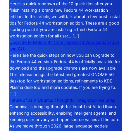
Here’s a quick rundown of the 10 quick tips after you
finish installing a brand new Fedora 44 workstation
edition. In this article, we will talk about a few post-install
tips for Fedora 44 workstation edition. These are a good
starting point if you are installing a fresh Fedora 44
workstation edition for all user… […]
Upgrade to Fedora 44 from Fedora 43 Workstation (GUI
and CLI)
Here’s are the quick steps on how you can upgrade to
the Fedora 44 version. Fedora 44 is officially available for
download and the upgrade channels are now available.
This release brings the latest and greatest GNOME 50
desktop for workstation editions, refinements to KDE
Plasma desktop and more updates. If you are trying to…
[…]
Future of AI in Ubuntu: Thoughtful Integration via Snap
Canonical is bringing thoughtful, local-first AI to Ubuntu –
enhancing accessibility, enabling intelligent agents, and
keeping user privacy and open source values at the core.
As we move through 2026, large language models