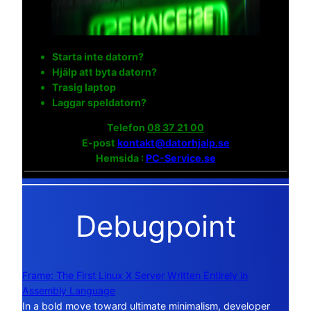
Starta inte datorn?
Hjälp att byta datorn?
Trasig laptop
Laggar speldatorn?
Telefon
08 37 21 00
E-post
kontakt@datorhjalp.se
Hemsida :
PC-Service.se
Debugpoint
Frame: The First Linux X Server Written Entirely in
Assembly Language
In a bold move toward ultimate minimalism, developer