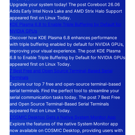
Upgrade your system today! The post Coreboot 26.06
Adds Early Intel Nova Lake and AMD Strix Halo Support
appeared first on Linux Today.
KDE Plasma 6.8 to Enable Triple Buffering by Default for
NVIDIA GPUs
Discover how KDE Plasma 6.8 enhances performance
with triple buffering enabled by default for NVIDIA GPUs,
improving your visual experience. The post KDE Plasma
6.8 to Enable Triple Buffering by Default for NVIDIA GPUs
appeared first on Linux Today.
7 Best Free and Open Source Terminal-Based Serial
Terminals
Explore our top 7 free and open-source terminal-based
serial terminals. Find the perfect tool to streamline your
serial communication tasks today. The post 7 Best Free
and Open Source Terminal-Based Serial Terminals
appeared first on Linux Today.
COSMIC Desktop Gets a Native System Monitor App
Explore the features of the native System Monitor app
now available on COSMIC Desktop, providing users with