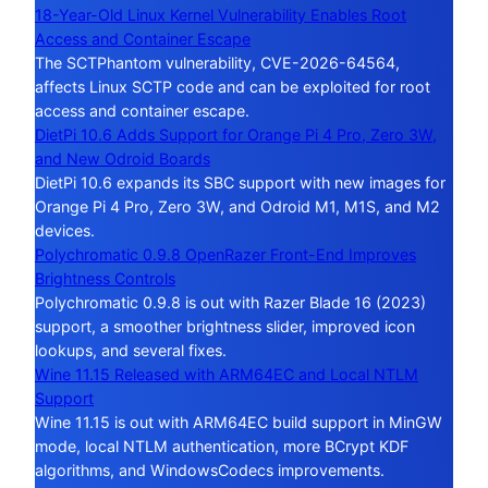
18-Year-Old Linux Kernel Vulnerability Enables Root
Access and Container Escape
The SCTPhantom vulnerability, CVE-2026-64564,
affects Linux SCTP code and can be exploited for root
access and container escape.
DietPi 10.6 Adds Support for Orange Pi 4 Pro, Zero 3W,
and New Odroid Boards
DietPi 10.6 expands its SBC support with new images for
Orange Pi 4 Pro, Zero 3W, and Odroid M1, M1S, and M2
devices.
Polychromatic 0.9.8 OpenRazer Front-End Improves
Brightness Controls
Polychromatic 0.9.8 is out with Razer Blade 16 (2023)
support, a smoother brightness slider, improved icon
lookups, and several fixes.
Wine 11.15 Released with ARM64EC and Local NTLM
Support
Wine 11.15 is out with ARM64EC build support in MinGW
mode, local NTLM authentication, more BCrypt KDF
algorithms, and WindowsCodecs improvements.