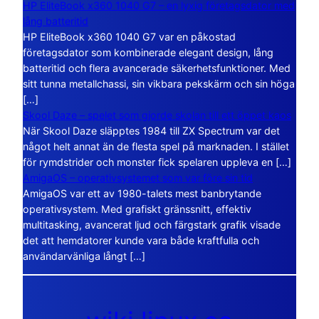
HP EliteBook x360 1040 G7 – en lyxig företagsdator med
lång batteritid
HP EliteBook x360 1040 G7 var en påkostad
företagsdator som kombinerade elegant design, lång
batteritid och flera avancerade säkerhetsfunktioner. Med
sitt tunna metallchassi, sin vikbara pekskärm och sin höga
[…]
Skool Daze – spelet som gjorde skolan till ett öppet kaos
När Skool Daze släpptes 1984 till ZX Spectrum var det
något helt annat än de flesta spel på marknaden. I stället
för rymdstrider och monster fick spelaren uppleva en […]
AmigaOS – operativsystemet som var före sin tid
AmigaOS var ett av 1980-talets mest banbrytande
operativsystem. Med grafiskt gränssnitt, effektiv
multitasking, avancerat ljud och färgstark grafik visade
det att hemdatorer kunde vara både kraftfulla och
användarvänliga långt […]