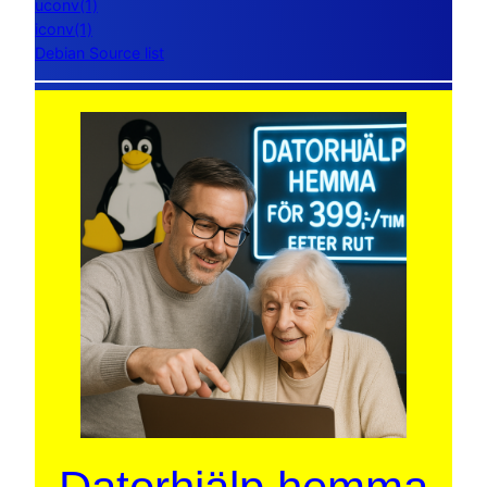
uconv(1)
iconv(1)
Debian Source list