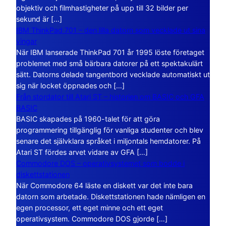
objektiv och filmhastigheter på upp till 32 bilder per
sekund är […]
IBM ThinkPad 701 – den lilla datorn som vecklade ut sina
vingar
När IBM lanserade ThinkPad 701 år 1995 löste företaget
problemet med små bärbara datorer på ett spektakulärt
sätt. Datorns delade tangentbord vecklade automatiskt ut
sig när locket öppnades och […]
Från stordator till Atari ST – historien om BASIC och GFA
BASIC
BASIC skapades på 1960-talet för att göra
programmering tillgänglig för vanliga studenter och blev
senare det självklara språket i miljontals hemdatorer. På
Atari ST fördes arvet vidare av GFA […]
Commodore DOS – operativsystemet som bodde i
diskettstationen
När Commodore 64 läste en diskett var det inte bara
datorn som arbetade. Diskettstationen hade nämligen en
egen processor, ett eget minne och ett eget
operativsystem. Commodore DOS gjorde […]