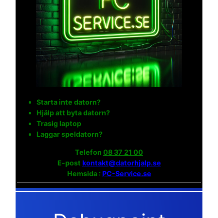
Starta inte datorn?
Hjälp att byta datorn?
Trasig laptop
Laggar speldatorn?
Telefon
08 37 21 00
E-post
kontakt@datorhjalp.se
Hemsida :
PC-Service.se