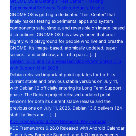
GNOME OS is Getting a ‘Test Center’ – Making
Experimental Software Testing Actually Usable
GNOME OS is getting a dedicated “Test Center” that
finally makes testing experimental apps and system
components safe, simple, and reversible on image-based
distributions. GNOME OS has always been that cool,
slightly wild playground for people who live and breathe
GNOME. It’s image-based, atomically updated, super
secure… and until now, a bit of a pain… […]
Debian 12.15 and 13.6 Released: Bookworm Enters LTS
with Support Until 2028
Debian released important point updates for both its
current stable and previous stable versions on July 11,
with Debian 12 officially entering its Long Term Support
phase. The Debian project released updated point
versions for both its current stable release and the
previous one on July 11, 2026. Debian 13.6 delivers 124
stability fixes and… […]
KDE Frameworks 6.28.0 Released: Key Features
KDE Frameworks 6.28.0 Released with Android Calendar
Plugin, New Barcode Support, and KIO Improvements.