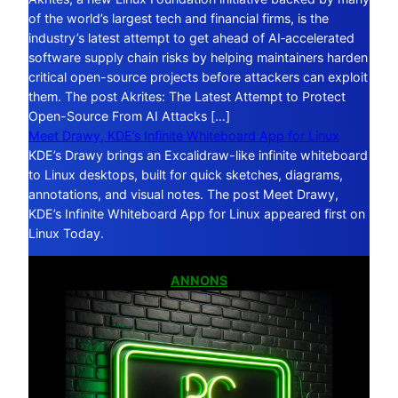
of the world’s largest tech and financial firms, is the
industry’s latest attempt to get ahead of AI‑accelerated
software supply chain risks by helping maintainers harden
critical open-source projects before attackers can exploit
them. The post Akrites: The Latest Attempt to Protect
Open-Source From AI Attacks […]
Meet Drawy, KDE’s Infinite Whiteboard App for Linux
KDE’s Drawy brings an Excalidraw-like infinite whiteboard
to Linux desktops, built for quick sketches, diagrams,
annotations, and visual notes. The post Meet Drawy,
KDE’s Infinite Whiteboard App for Linux appeared first on
Linux Today.
ANNONS