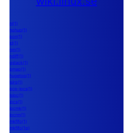
wiki.linux.se
nl(1)
nohup(1)
pon(1)
ld(1)
nm(1)
ndiff(1)
gstack(1)
pmap(1)
hugetop(1)
lsirq(1)
pcp-ipcs(1)
lsipc(1)
ipcs(1)
ipcmk(1)
ipcrm(1)
mkfifo(1)
mkfifo(1p)