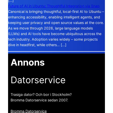
[…]
Future of AI in Ubuntu: Thoughtful Integration via Snap
Canonical is bringing thoughtful, local-first AI to Ubuntu –
enhancing accessibility, enabling intelligent agents, and
keeping user privacy and open source values at the core.
As we move through 2026, large language models
(LLMs) and AI tools have become ubiquitous across the
tech industry. Adoption varies widely – some projects
dive in headfirst, while others… […]
Annons
Datorservice
Trasiga dator? Och bor i Stockholm?
Bromma Datorservice sedan 2007.
Bromma Datorservice