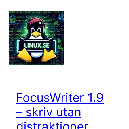
Hoppa
till
innehåll
FocusWriter 1.9
– skriv utan
distraktioner