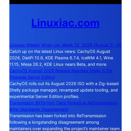
Linuxiac.com
Linuxiac Weekly Wrap-Up: Week 32, 2026 (August 3 – 9)
Catch up on the latest Linux news: CachyOS August
2026, DietPi 10.6, KDE Plasma 6.7.4, IceWM 4.1, Wine
11.15, Mesa 26.2, KDE Linux nears Beta, and more.
CachyOS August 2026 Release Rewrites Shelly in Zig,
Prepares Server Edition
CachyOS rolls out its August 2026 ISO with a Zig-based
Shelly package manager, revamped update tooling, and
experimental Server Edition profiles.
Transmission BitTorrent Client Forked as ReTransmission
After Maintainer Disagreement
Transmission has been forked into ReTransmission
following a longstanding disagreement among
maintainers over expanding the project’s maintainer team.