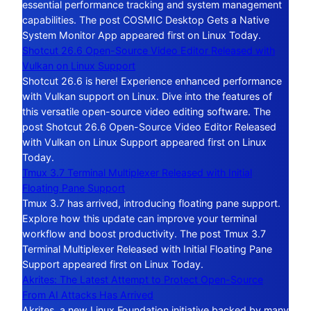
essential performance tracking and system management
capabilities. The post COSMIC Desktop Gets a Native
System Monitor App appeared first on Linux Today.
Shotcut 26.6 Open-Source Video Editor Released with
Vulkan on Linux Support
Shotcut 26.6 is here! Experience enhanced performance
with Vulkan support on Linux. Dive into the features of
this versatile open-source video editing software. The
post Shotcut 26.6 Open-Source Video Editor Released
with Vulkan on Linux Support appeared first on Linux
Today.
Tmux 3.7 Terminal Multiplexer Released with Initial
Floating Pane Support
Tmux 3.7 has arrived, introducing floating pane support.
Explore how this update can improve your terminal
workflow and boost productivity. The post Tmux 3.7
Terminal Multiplexer Released with Initial Floating Pane
Support appeared first on Linux Today.
Akrites: The Latest Attempt to Protect Open-Source
From AI Attacks Has Arrived
Akrites, a new Linux Foundation initiative backed by many