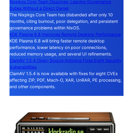
Nixpkgs Core Team Dissolves, Leaving Governance
Duties Without a Direct Owner
The Nixpkgs Core Team has disbanded after only 10
months, citing burnout, poor delegation, and persistent
governance problems within NixOS.
KDE Plasma 6.8 Improves Remote Desktop Performance
KDE Plasma 6.8 will bring faster remote desktop
performance, lower latency on poor connections,
reduced memory usage, and several UI refinements.
ClamAV 1.5.4 Open-Source Antivirus Fixes Eight Security
Vulnerabilities
ClamAV 1.5.4 is now available with fixes for eight CVEs
affecting ZIP, PDF, Mach-O, XAR, UnRAR, PE processing,
and other components.