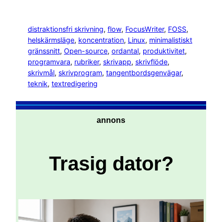
distraktionsfri skrivning
, 
flow
, 
FocusWriter
, 
FOSS
, 
helskärmsläge
, 
koncentration
, 
Linux
, 
minimalistiskt
gränssnitt
, 
Open-source
, 
ordantal
, 
produktivitet
, 
programvara
, 
rubriker
, 
skrivapp
, 
skrivflöde
, 
skrivmål
, 
skrivprogram
, 
tangentbordsgenvägar
, 
teknik
, 
textredigering
annons
Trasig dator?