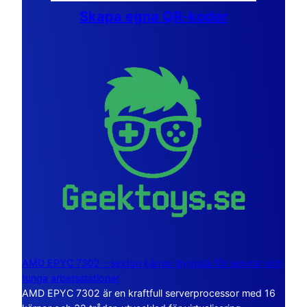
Skapa egna QR-koder
AMD EPYC 7302 – sexton kärnor byggda för servrar och
tunga arbetsstationer
AMD EPYC 7302 är en kraftfull serverprocessor med 16