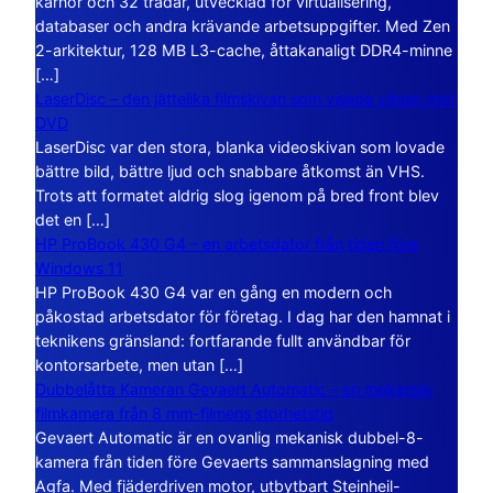
kärnor och 32 trådar, utvecklad för virtualisering,
databaser och andra krävande arbetsuppgifter. Med Zen
2-arkitektur, 128 MB L3-cache, åttakanaligt DDR4-minne
[…]
LaserDisc – den jättelika filmskivan som visade vägen mot
DVD
LaserDisc var den stora, blanka videoskivan som lovade
bättre bild, bättre ljud och snabbare åtkomst än VHS.
Trots att formatet aldrig slog igenom på bred front blev
det en […]
HP ProBook 430 G4 – en arbetsdator från tiden före
Windows 11
HP ProBook 430 G4 var en gång en modern och
påkostad arbetsdator för företag. I dag har den hamnat i
teknikens gränsland: fortfarande fullt användbar för
kontorsarbete, men utan […]
Dubbelåtta Kameran Gevaert Automatic – en mekanisk
filmkamera från 8 mm-filmens storhetstid
Gevaert Automatic är en ovanlig mekanisk dubbel-8-
kamera från tiden före Gevaerts sammanslagning med
Agfa. Med fjäderdriven motor, utbytbart Steinheil-