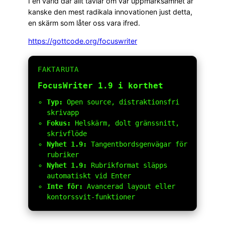
I en värld där allt tävlar om vår uppmärksamhet är
kanske den mest radikala innovationen just detta,
en skärm som låter oss vara ifred.
https://gottcode.org/focuswriter
FAKTARUTA
FocusWriter 1.9 i korthet
Typ:
Open source, distraktionsfri
skrivapp
Fokus:
Helskärm, dolt gränssnitt,
skrivflöde
Nyhet 1.9:
Tangentbordsgenvägar för
rubriker
Nyhet 1.9:
Rubrikformat släpps
automatiskt vid Enter
Inte för:
Avancerad layout eller
kontorssvit-funktioner