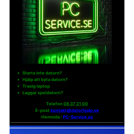
Starta inte datorn?
Hjälp att byta datorn?
Trasig laptop
Laggar speldatorn?
Telefon
08 37 21 00
E-post
kontakt@datorhjalp.se
Hemsida :
PC-Service.se