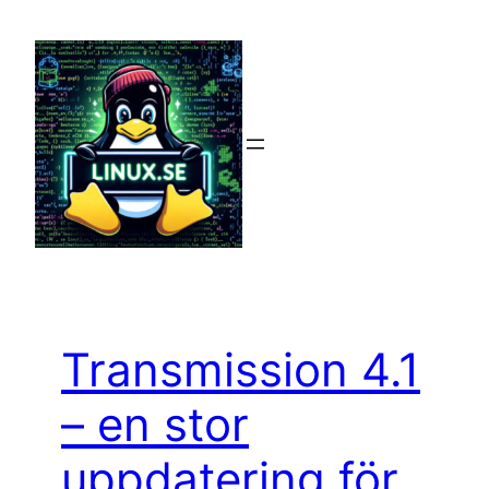
Hoppa
till
innehåll
Transmission 4.1
– en stor
uppdatering för