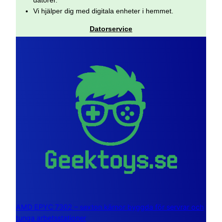
Vi hjälper dig med digitala enheter i hemmet.
Datorservice
AMD EPYC 7302 – sexton kärnor byggda för servrar och
tunga arbetsstationer