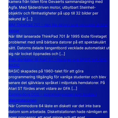
kamera från tiden före Gevaerts sammanslagning med
Agfa. Med fjäderdriven motor, utbytbart Steinheil-
objektiv och filmhastigheter på upp till 32 bilder per
sekund är […]
IBM ThinkPad 701 – den lilla datorn som vecklade ut sina
vingar
När IBM lanserade ThinkPad 701 år 1995 löste företaget
problemet med små bärbara datorer på ett spektakulärt
sätt. Datorns delade tangentbord vecklade automatiskt ut
sig när locket öppnades och […]
Från stordator till Atari ST – historien om BASIC och GFA
BASIC
BASIC skapades på 1960-talet för att göra
programmering tillgänglig för vanliga studenter och blev
senare det självklara språket i miljontals hemdatorer. På
Atari ST fördes arvet vidare av GFA […]
Commodore DOS – operativsystemet som bodde i
diskettstationen
När Commodore 64 läste en diskett var det inte bara
datorn som arbetade. Diskettstationen hade nämligen en
egen processor, ett eget minne och ett eget