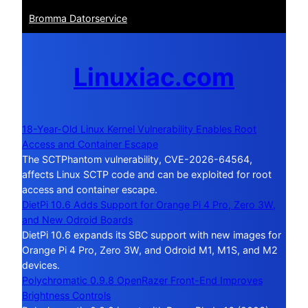
Bromma Datorservice
Linuxiac.com
18-Year-Old Linux Kernel Vulnerability Enables Root
Access and Container Escape
The SCTPhantom vulnerability, CVE-2026-64564,
affects Linux SCTP code and can be exploited for root
access and container escape.
DietPi 10.6 Adds Support for Orange Pi 4 Pro, Zero 3W,
and New Odroid Boards
DietPi 10.6 expands its SBC support with new images for
Orange Pi 4 Pro, Zero 3W, and Odroid M1, M1S, and M2
devices.
Polychromatic 0.9.8 OpenRazer Front-End Improves
Brightness Controls