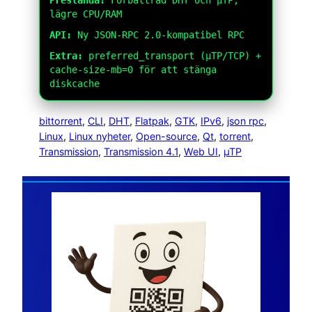
lägre CPU/RAM
API:
Ny JSON-RPC 2.0-kompatibel RPC
Extra:
preferred_transport (µTP/TCP) +
cache-size-mb=0 för att stänga
diskcache
bittorrent
, 
CLI
, 
DHT
, 
Flatpak
, 
GTK
, 
IPv6
, 
json rpc
, 
Linux
, 
Linux nyheter
, 
Open-source
, 
Qt
, 
torrent
, 
Transmission
, 
Transmission 4.1
, 
Web UI
, 
µTP