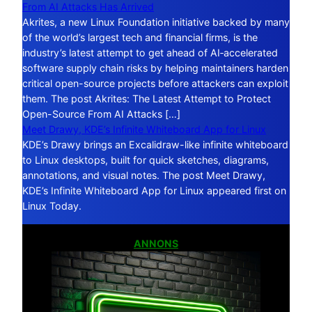
From AI Attacks Has Arrived
Akrites, a new Linux Foundation initiative backed by many
of the world’s largest tech and financial firms, is the
industry’s latest attempt to get ahead of AI‑accelerated
software supply chain risks by helping maintainers harden
critical open-source projects before attackers can exploit
them. The post Akrites: The Latest Attempt to Protect
Open-Source From AI Attacks […]
Meet Drawy, KDE’s Infinite Whiteboard App for Linux
KDE’s Drawy brings an Excalidraw-like infinite whiteboard
to Linux desktops, built for quick sketches, diagrams,
annotations, and visual notes. The post Meet Drawy,
KDE’s Infinite Whiteboard App for Linux appeared first on
Linux Today.
ANNONS