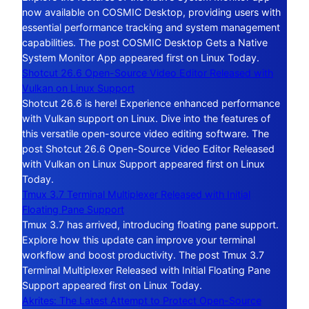
now available on COSMIC Desktop, providing users with
essential performance tracking and system management
capabilities. The post COSMIC Desktop Gets a Native
System Monitor App appeared first on Linux Today.
Shotcut 26.6 Open-Source Video Editor Released with
Vulkan on Linux Support
Shotcut 26.6 is here! Experience enhanced performance
with Vulkan support on Linux. Dive into the features of
this versatile open-source video editing software. The
post Shotcut 26.6 Open-Source Video Editor Released
with Vulkan on Linux Support appeared first on Linux
Today.
Tmux 3.7 Terminal Multiplexer Released with Initial
Floating Pane Support
Tmux 3.7 has arrived, introducing floating pane support.
Explore how this update can improve your terminal
workflow and boost productivity. The post Tmux 3.7
Terminal Multiplexer Released with Initial Floating Pane
Support appeared first on Linux Today.
Akrites: The Latest Attempt to Protect Open-Source