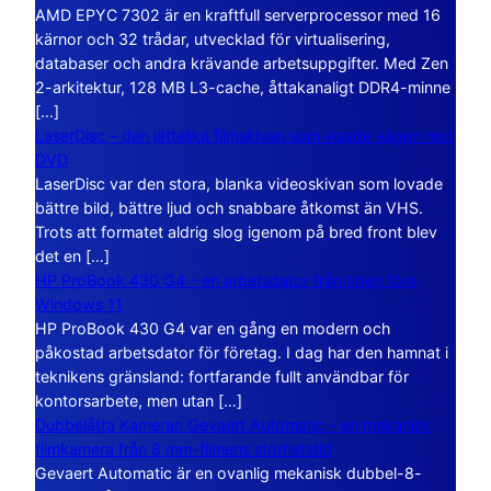
AMD EPYC 7302 är en kraftfull serverprocessor med 16
kärnor och 32 trådar, utvecklad för virtualisering,
databaser och andra krävande arbetsuppgifter. Med Zen
2-arkitektur, 128 MB L3-cache, åttakanaligt DDR4-minne
[…]
LaserDisc – den jättelika filmskivan som visade vägen mot
DVD
LaserDisc var den stora, blanka videoskivan som lovade
bättre bild, bättre ljud och snabbare åtkomst än VHS.
Trots att formatet aldrig slog igenom på bred front blev
det en […]
HP ProBook 430 G4 – en arbetsdator från tiden före
Windows 11
HP ProBook 430 G4 var en gång en modern och
påkostad arbetsdator för företag. I dag har den hamnat i
teknikens gränsland: fortfarande fullt användbar för
kontorsarbete, men utan […]
Dubbelåtta Kameran Gevaert Automatic – en mekanisk
filmkamera från 8 mm-filmens storhetstid
Gevaert Automatic är en ovanlig mekanisk dubbel-8-