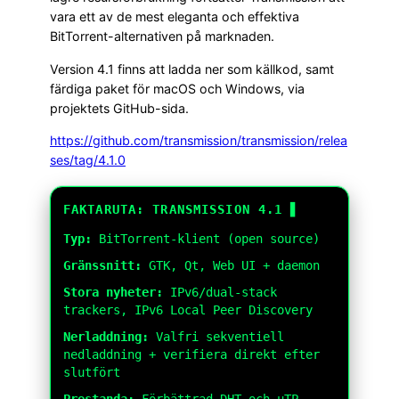
vara ett av de mest eleganta och effektiva
BitTorrent-alternativen på marknaden.
Version 4.1 finns att ladda ner som källkod, samt
färdiga paket för macOS och Windows, via
projektets GitHub-sida.
https://github.com/transmission/transmission/relea
ses/tag/4.1.0
FAKTARUTA: TRANSMISSION 4.1
Typ:
BitTorrent-klient (open source)
Gränssnitt:
GTK, Qt, Web UI + daemon
Stora nyheter:
IPv6/dual-stack
trackers, IPv6 Local Peer Discovery
Nerladdning:
Valfri sekventiell
nedladdning + verifiera direkt efter
slutfört
Prestanda:
Förbättrad DHT och µTP,