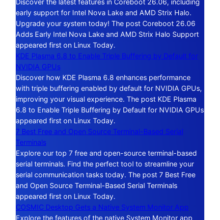
Discover the latest features in Coreboot 26.06, including
early support for Intel Nova Lake and AMD Strix Halo.
Upgrade your system today! The post Coreboot 26.06
Adds Early Intel Nova Lake and AMD Strix Halo Support
appeared first on Linux Today.
KDE Plasma 6.8 to Enable Triple Buffering by Default for
NVIDIA GPUs
Discover how KDE Plasma 6.8 enhances performance
with triple buffering enabled by default for NVIDIA GPUs,
improving your visual experience. The post KDE Plasma
6.8 to Enable Triple Buffering by Default for NVIDIA GPUs
appeared first on Linux Today.
7 Best Free and Open Source Terminal-Based Serial
Terminals
Explore our top 7 free and open-source terminal-based
serial terminals. Find the perfect tool to streamline your
serial communication tasks today. The post 7 Best Free
and Open Source Terminal-Based Serial Terminals
appeared first on Linux Today.
COSMIC Desktop Gets a Native System Monitor App
Explore the features of the native System Monitor app