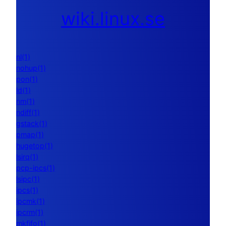
wiki.linux.se
nl(1)
nohup(1)
pon(1)
ld(1)
nm(1)
ndiff(1)
gstack(1)
pmap(1)
hugetop(1)
lsirq(1)
pcp-ipcs(1)
lsipc(1)
ipcs(1)
ipcmk(1)
ipcrm(1)
mkfifo(1)