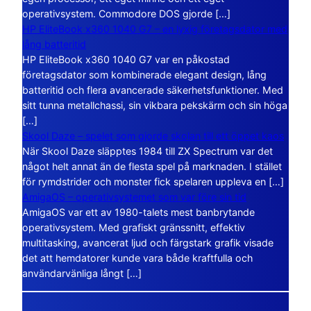
operativsystem. Commodore DOS gjorde […]
HP EliteBook x360 1040 G7 – en lyxig företagsdator med
lång batteritid
HP EliteBook x360 1040 G7 var en påkostad
företagsdator som kombinerade elegant design, lång
batteritid och flera avancerade säkerhetsfunktioner. Med
sitt tunna metallchassi, sin vikbara pekskärm och sin höga
[…]
Skool Daze – spelet som gjorde skolan till ett öppet kaos
När Skool Daze släpptes 1984 till ZX Spectrum var det
något helt annat än de flesta spel på marknaden. I stället
för rymdstrider och monster fick spelaren uppleva en […]
AmigaOS – operativsystemet som var före sin tid
AmigaOS var ett av 1980-talets mest banbrytande
operativsystem. Med grafiskt gränssnitt, effektiv
multitasking, avancerat ljud och färgstark grafik visade
det att hemdatorer kunde vara både kraftfulla och
användarvänliga långt […]