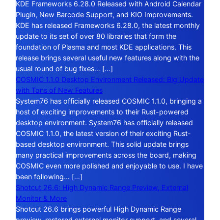
KDE Frameworks 6.28.0 Released with Android Calendar
Plugin, New Barcode Support, and KIO Improvements.
KDE has released Frameworks 6.28.0, the latest monthly
update to its set of over 80 libraries that form the
foundation of Plasma and most KDE applications. This
release brings several useful new features along with the
usual round of bug fixes… […]
COSMIC 1.1.0 Desktop Environment Released: Big Update
with Tons of New Features
System76 has officially released COSMIC 1.1.0, bringing a
host of exciting improvements to their Rust-powered
desktop environment. System76 has officially released
COSMIC 1.1.0, the latest version of their exciting Rust-
based desktop environment. This solid update brings
many practical improvements across the board, making
COSMIC even more polished and enjoyable to use. I have
been following… […]
Shotcut 26.6: High Dynamic Range Preview, External
Monitor & More
Shotcut 26.6 brings powerful High Dynamic Range
preview, restored external monitor support, and several