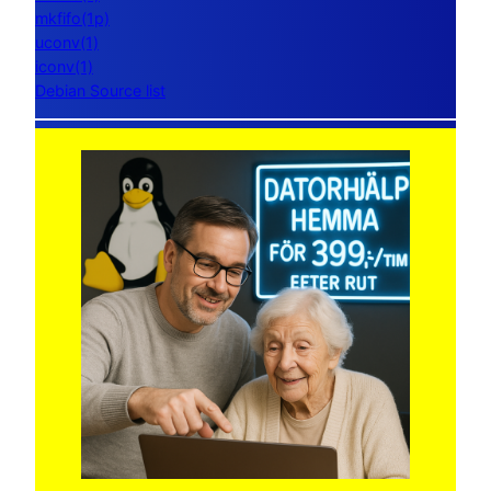
mkfifo(1p)
uconv(1)
iconv(1)
Debian Source list