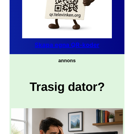
Skapa egna QR-koder
annons
Trasig dator?