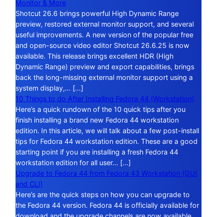
Monitor & More
Shotcut 26.6 brings powerful High Dynamic Range
preview, restored external monitor support, and several
useful improvements. A new version of the popular free
and open-source video editor Shotcut 26.6.25 is now
available. This release brings excellent HDR (High
Dynamic Range) preview and export capabilities, brings
back the long-missing external monitor support using a
system display,… […]
10 Things to do After Installing Fedora 44 (Workstation)
Here’s a quick rundown of the 10 quick tips after you
finish installing a brand new Fedora 44 workstation
edition. In this article, we will talk about a few post-install
tips for Fedora 44 workstation edition. These are a good
starting point if you are installing a fresh Fedora 44
workstation edition for all user… […]
Upgrade to Fedora 44 from Fedora 43 Workstation (GUI
and CLI)
Here’s are the quick steps on how you can upgrade to
the Fedora 44 version. Fedora 44 is officially available for
download and the upgrade channels are now available.