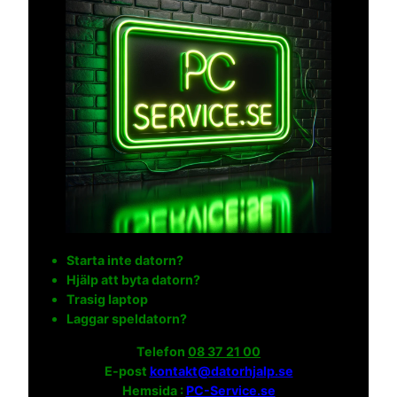
Starta inte datorn?
Hjälp att byta datorn?
Trasig laptop
Laggar speldatorn?
Telefon
08 37 21 00
E-post
kontakt@datorhjalp.se
Hemsida :
PC-Service.se