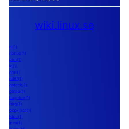
wiki.linux.se
nl(1)
nohup(1)
pon(1)
ld(1)
nm(1)
ndiff(1)
gstack(1)
pmap(1)
hugetop(1)
lsirq(1)
pcp-ipcs(1)
lsipc(1)
ipcs(1)