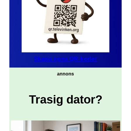
Skapa egna QR-koder
annons
Trasig dator?