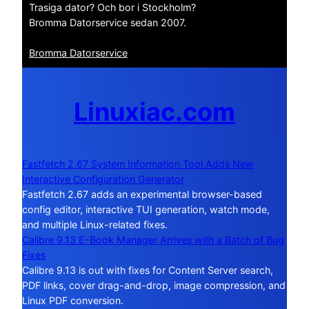
Trasiga dator? Och bor i Stockholm?
Bromma Datorservice sedan 2007.
Bromma Datorservice
Linuxiac.com
Fastfetch 2.67 System Information Tool Adds New
Interactive Configuration Generator
Fastfetch 2.67 adds an experimental browser-based
config editor, interactive TUI generation, watch mode,
and multiple Linux-related fixes.
Calibre 9.13 E-Book Manager Arrives with a Batch of Bug
Fixes
Calibre 9.13 is out with fixes for Content Server search,
PDF links, cover drag-and-drop, image compression, and
Linux PDF conversion.