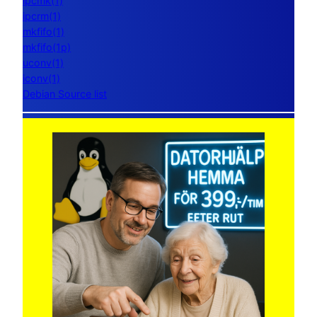
ipcmk(1)
ipcrm(1)
mkfifo(1)
mkfifo(1p)
uconv(1)
iconv(1)
Debian Source list