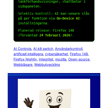
länkförhandsvisningar, chattbotar i
sidopanelen.
Selektiv kontroll:
AI kan senare slås
på per funktion via
On-Device AI
-
inställningarna.
Planerad release:
Firefox 148
(förväntad
24 februari 2026
).
AI Controls
, 
AI kill switch
, 
Användarkontroll
, 
artificiell intelligens
, 
cybersäkerhet
, 
Firefox 148
, 
Firefox Nightly
, 
Integritet
, 
mozilla
, 
Open-source
, 
Webbläsare
, 
Webbutveckling