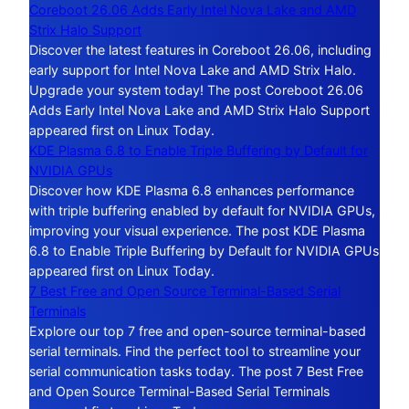
Coreboot 26.06 Adds Early Intel Nova Lake and AMD
Strix Halo Support
Discover the latest features in Coreboot 26.06, including
early support for Intel Nova Lake and AMD Strix Halo.
Upgrade your system today! The post Coreboot 26.06
Adds Early Intel Nova Lake and AMD Strix Halo Support
appeared first on Linux Today.
KDE Plasma 6.8 to Enable Triple Buffering by Default for
NVIDIA GPUs
Discover how KDE Plasma 6.8 enhances performance
with triple buffering enabled by default for NVIDIA GPUs,
improving your visual experience. The post KDE Plasma
6.8 to Enable Triple Buffering by Default for NVIDIA GPUs
appeared first on Linux Today.
7 Best Free and Open Source Terminal-Based Serial
Terminals
Explore our top 7 free and open-source terminal-based
serial terminals. Find the perfect tool to streamline your
serial communication tasks today. The post 7 Best Free
and Open Source Terminal-Based Serial Terminals