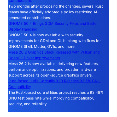
Contributions
Two months after proposing the changes, several Rust
teams have officially adopted a policy restricting AI-
generated contributions.
GNOME 50.4 Brings GDM Security Fixes and Better
Display Handling
GNOME 50.4 is now available with security
improvements for GDM and GLib, along with fixes for
GNOME Shell, Mutter, GVfs, and more.
Mesa 26.2 Graphics Stack Released with Vulkan and
OpenGL Driver Improvements
Mesa 26.2 is now available, delivering new features,
performance optimizations, and broader hardware
support across its open-source graphics drivers.
Rust-Based uutils Coreutils 0.10 Reaches 93.5% GNU
Compatibility
The Rust-based core utilities project reaches a 93.48%
GNU test pass rate while improving compatibility,
security, and reliability.