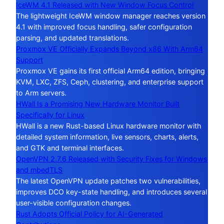
IceWM 4.1 Released with New Window Focus Control
The lightweight IceWM window manager reaches version
4.1 with improved focus handling, safer configuration
parsing, and updated translations.
Proxmox VE Officially Expands Beyond x86 With Arm64
Support
Proxmox VE gains its first official Arm64 edition, bringing
KVM, LXC, ZFS, Ceph, clustering, and enterprise support
to Arm servers.
HWall Is a Promising New Hardware Monitor Built
Specifically for Linux
HWall is a new Rust-based Linux hardware monitor with
detailed system information, live sensors, charts, alerts,
and GTK and terminal interfaces.
OpenVPN 2.7.6 Released with Security Fixes for Windows
and mbedTLS
The latest OpenVPN update patches two vulnerabilities,
improves DCO key-state handling, and introduces several
user-visible configuration changes.
Rust Adopts Official Policy for AI-Generated