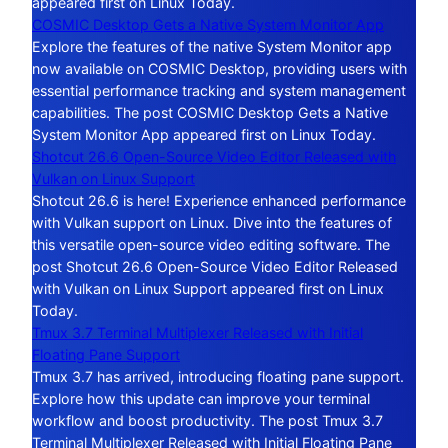
appeared first on Linux Today.
COSMIC Desktop Gets a Native System Monitor App
Explore the features of the native System Monitor app
now available on COSMIC Desktop, providing users with
essential performance tracking and system management
capabilities. The post COSMIC Desktop Gets a Native
System Monitor App appeared first on Linux Today.
Shotcut 26.6 Open-Source Video Editor Released with
Vulkan on Linux Support
Shotcut 26.6 is here! Experience enhanced performance
with Vulkan support on Linux. Dive into the features of
this versatile open-source video editing software. The
post Shotcut 26.6 Open-Source Video Editor Released
with Vulkan on Linux Support appeared first on Linux
Today.
Tmux 3.7 Terminal Multiplexer Released with Initial
Floating Pane Support
Tmux 3.7 has arrived, introducing floating pane support.
Explore how this update can improve your terminal
workflow and boost productivity. The post Tmux 3.7
Terminal Multiplexer Released with Initial Floating Pane