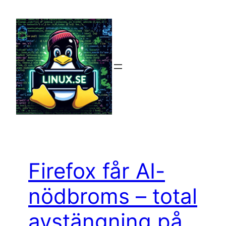
Hoppa
till
innehåll
Firefox får AI-
nödbroms – total
avstängning på