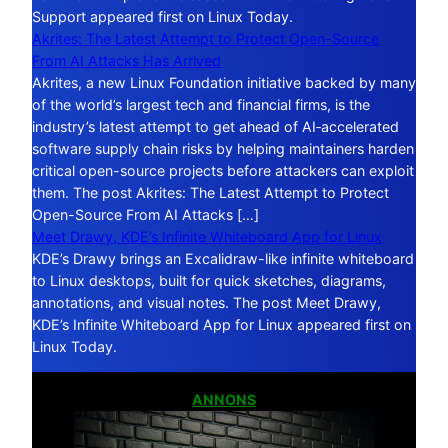
Support appeared first on Linux Today.
Akrites: The Latest Attempt to Protect Open-Source
From AI Attacks Has Arrived
Akrites, a new Linux Foundation initiative backed by many
of the world’s largest tech and financial firms, is the
industry’s latest attempt to get ahead of AI‑accelerated
software supply chain risks by helping maintainers harden
critical open-source projects before attackers can exploit
them. The post Akrites: The Latest Attempt to Protect
Open-Source From AI Attacks […]
Meet Drawy, KDE’s Infinite Whiteboard App for Linux
KDE’s Drawy brings an Excalidraw-like infinite whiteboard
to Linux desktops, built for quick sketches, diagrams,
annotations, and visual notes. The post Meet Drawy,
KDE’s Infinite Whiteboard App for Linux appeared first on
Linux Today.
ANNONS