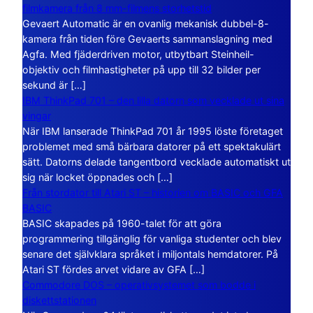
filmkamera från 8 mm-filmens storhetstid
Gevaert Automatic är en ovanlig mekanisk dubbel-8-
kamera från tiden före Gevaerts sammanslagning med
Agfa. Med fjäderdriven motor, utbytbart Steinheil-
objektiv och filmhastigheter på upp till 32 bilder per
sekund är […]
IBM ThinkPad 701 – den lilla datorn som vecklade ut sina
vingar
När IBM lanserade ThinkPad 701 år 1995 löste företaget
problemet med små bärbara datorer på ett spektakulärt
sätt. Datorns delade tangentbord vecklade automatiskt ut
sig när locket öppnades och […]
Från stordator till Atari ST – historien om BASIC och GFA
BASIC
BASIC skapades på 1960-talet för att göra
programmering tillgänglig för vanliga studenter och blev
senare det självklara språket i miljontals hemdatorer. På
Atari ST fördes arvet vidare av GFA […]
Commodore DOS – operativsystemet som bodde i
diskettstationen