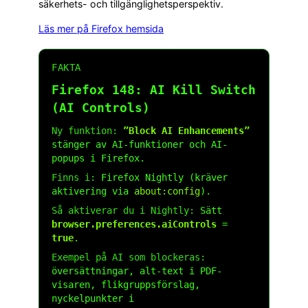
säkerhets- och tillgänglighetsperspektiv.
Läs mer på Firefox hemsida
FAKTA
Firefox 148: AI Kill Switch
(AI Controls)
Ny funktion:
”Block AI Enhancements”
stänger av AI-funktioner och AI-
popups i Firefox.
Finns i:
Firefox Nightly (kräver
aktivering via
about:config
).
Så aktiverar du i Nightly:
Sätt
browser.preferences.aiControls
=
true
.
Exempel på AI som blockeras:
översättningar, alt-text i PDF-
visaren, flikgruppsförslag,
nyckelpunkter i