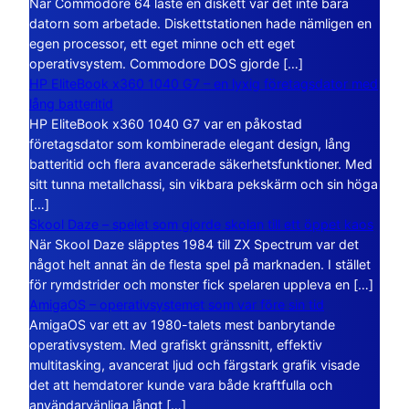
När Commodore 64 läste en diskett var det inte bara
datorn som arbetade. Diskettstationen hade nämligen en
egen processor, ett eget minne och ett eget
operativsystem. Commodore DOS gjorde […]
HP EliteBook x360 1040 G7 – en lyxig företagsdator med
lång batteritid
HP EliteBook x360 1040 G7 var en påkostad
företagsdator som kombinerade elegant design, lång
batteritid och flera avancerade säkerhetsfunktioner. Med
sitt tunna metallchassi, sin vikbara pekskärm och sin höga
[…]
Skool Daze – spelet som gjorde skolan till ett öppet kaos
När Skool Daze släpptes 1984 till ZX Spectrum var det
något helt annat än de flesta spel på marknaden. I stället
för rymdstrider och monster fick spelaren uppleva en […]
AmigaOS – operativsystemet som var före sin tid
AmigaOS var ett av 1980-talets mest banbrytande
operativsystem. Med grafiskt gränssnitt, effektiv
multitasking, avancerat ljud och färgstark grafik visade
det att hemdatorer kunde vara både kraftfulla och
användarvänliga långt […]