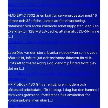
AMD EPYC 7302 – sexton kärnor byggda för servrar och
tunga arbetsstationer
AMD EPYC 7302 är en kraftfull serverprocessor med 16
kärnor och 32 trådar, utvecklad för virtualisering,
databaser och andra krävande arbetsuppgifter. Med Zen
2-arkitektur, 128 MB L3-cache, åttakanaligt DDR4-minne
[…]
LaserDisc – den jättelika filmskivan som visade vägen mot
DVD
LaserDisc var den stora, blanka videoskivan som lovade
bättre bild, bättre ljud och snabbare åtkomst än VHS.
Trots att formatet aldrig slog igenom på bred front blev
det en […]
HP ProBook 430 G4 – en arbetsdator från tiden före
Windows 11
HP ProBook 430 G4 var en gång en modern och
påkostad arbetsdator för företag. I dag har den hamnat i
teknikens gränsland: fortfarande fullt användbar för
kontorsarbete, men utan […]
Dubbelåtta Kameran Gevaert Automatic – en mekanisk