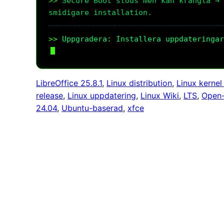
Secure Boot stöds men kan krångla → 
smidigare installation.
Uppgradera: Installera uppdateringar
LibreOffice 25.8.1
, 
Linux distribution
, 
Linux kernel
release
, 
Linux uppdatering
, 
Linux Wiki
, 
LTS
, 
Open-
24.04
, 
Ubuntu-baserad
, 
xfce