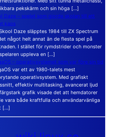
rhetsfunktioner. Med sitt tunna metallchassi,
vikbara pekskärm och sin höga […]
l Daze – spelet som gjorde skolan till ett
t kaos
Skool Daze släpptes 1984 till ZX Spectrum
det något helt annat än de flesta spel på
naden. I stället för rymdstrider och monster
 spelaren uppleva en […]
aOS – operativsystemet som var före sin tid
aOS var ett av 1980-talets mest
rytande operativsystem. Med grafiskt
ssnitt, effektiv multitasking, avancerat ljud
färgstark grafik visade det att hemdatorer
e vara både kraftfulla och användarvänliga
t […]
wiki.linux.se