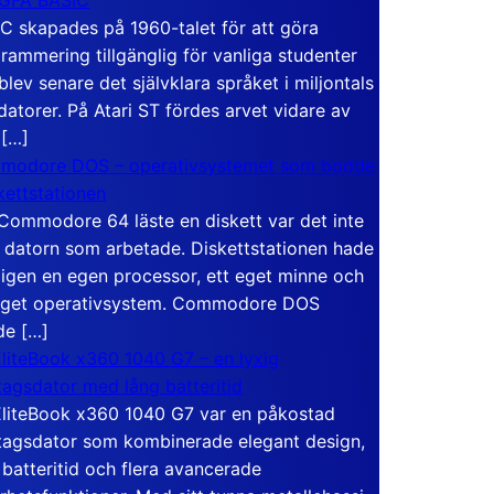
C skapades på 1960-talet för att göra
rammering tillgänglig för vanliga studenter
blev senare det självklara språket i miljontals
atorer. På Atari ST fördes arvet vidare av
 […]
modore DOS – operativsystemet som bodde
skettstationen
Commodore 64 läste en diskett var det inte
 datorn som arbetade. Diskettstationen hade
igen en egen processor, ett eget minne och
eget operativsystem. Commodore DOS
de […]
liteBook x360 1040 G7 – en lyxig
tagsdator med lång batteritid
liteBook x360 1040 G7 var en påkostad
tagsdator som kombinerade elegant design,
 batteritid och flera avancerade