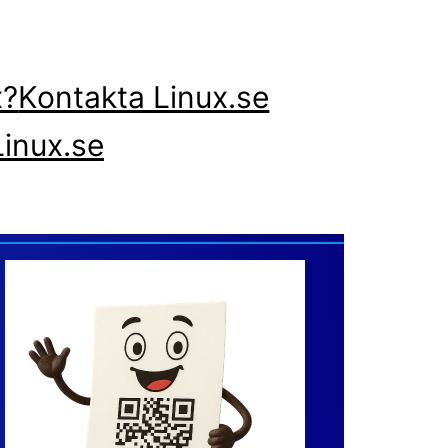
x?
Kontakta Linux.se
inux.se