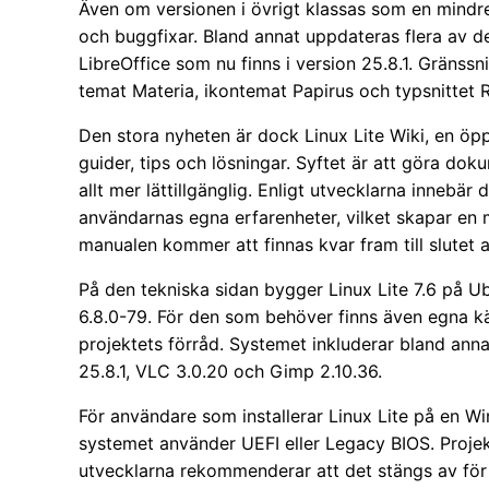
Även om versionen i övrigt klassas som en mindre
och buggfixar. Bland annat uppdateras flera av d
LibreOffice som nu finns i version 25.8.1. Gränss
temat Materia, ikontemat Papirus och typsnittet 
Den stora nyheten är dock Linux Lite Wiki, en öp
guider, tips och lösningar. Syftet är att göra do
allt mer lättillgänglig. Enligt utvecklarna innebä
användarnas egna erfarenheter, vilket skapar en
manualen kommer att finnas kvar fram till slutet a
På den tekniska sidan bygger Linux Lite 7.6 på 
6.8.0-79. För den som behöver finns även egna kärno
projektets förråd. Systemet inkluderar bland ann
25.8.1, VLC 3.0.20 och Gimp 2.10.36.
För användare som installerar Linux Lite på en W
systemet använder UEFI eller Legacy BIOS. Projek
utvecklarna rekommenderar att det stängs av för