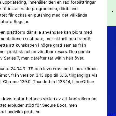
 uppdatering, innehåller den en rad förbättringar
e förinstallerade programmen, däribland
nittet får också en putsning med det välkända
Roboto Regular.
pen plattform där alla användare kan bidra med
kumentationen snabbare, mer aktuell och framför
r detta att kunskapen i högre grad samlas från
 mer praktisk och användbar resurs. Den gamla
v Series 7, men därefter tar wikin helt över.
Ubuntu 24.04.3 LTS och levereras med Linux-kärnan
r, från version 3.13 upp till 6.16, tillgängliga via
at Chrome 139.0, Thunderbird 128.14, LibreOffice
indows-dator betonas vikten av att kontrollera om
tet erbjuder stöd för Secure Boot, men
 att undvika problem.
AMD 