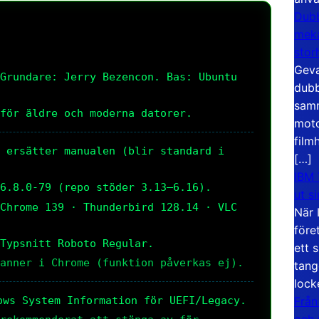
Dubb
meka
stor
Geva
Grundare: Jerry Bezencon. Bas: Ubuntu 
dubb
samm
för äldre och moderna datorer.
moto
film
 ersätter manualen (blir standard i 
[…]
IBM 
6.8.0-79 (repo stöder 3.13–6.16).
ut s
Chrome 139 · Thunderbird 128.14 · VLC 
När 
före
Typsnitt Roboto Regular.
ett 
anner i Chrome (funktion påverkas ej).
tang
lock
Från
ows System Information för UEFI/Legacy.
och