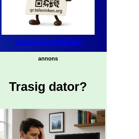
Skapa egna QR-koder
annons
Trasig dator?