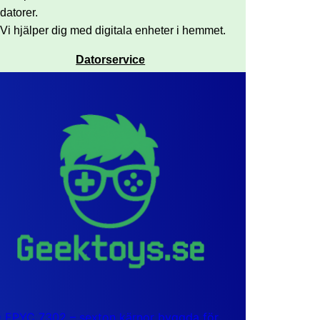
datorer.
Vi hjälper dig med digitala enheter i hemmet.
Datorservice
EPYC 7302 – sexton kärnor byggda för