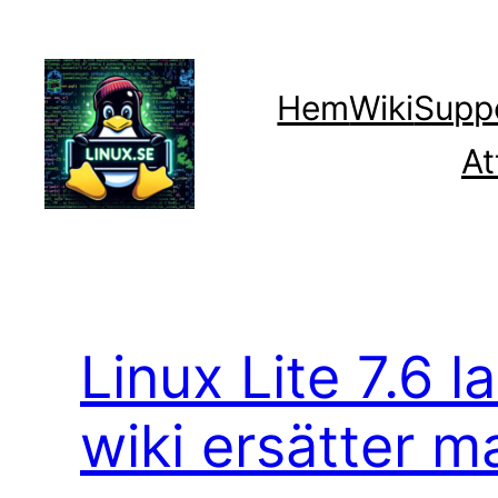
Hoppa
till
innehåll
Hem
Wiki
Supp
At
Linux Lite 7.6 l
wiki ersätter m