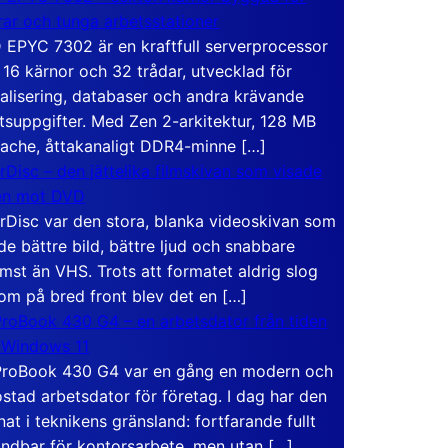
rar och tunga arbetsstationer
EPYC 7302 är en kraftfull serverprocessor
16 kärnor och 32 trådar, utvecklad för
ualisering, databaser och andra krävande
tsuppgifter. Med Zen 2-arkitektur, 128 MB
ache, åttakanaligt DDR4-minne […]
rDisc – den jättelika filmskivan som visade
en mot DVD
rDisc var den stora, blanka videoskivan som
de bättre bild, bättre ljud och snabbare
mst än VHS. Trots att formatet aldrig slog
om på bred front blev det en […]
roBook 430 G4 – en arbetsdator från tiden
 Windows 11
roBook 430 G4 var en gång en modern och
stad arbetsdator för företag. I dag har den
at i teknikens gränsland: fortfarande fullt
ndbar för kontorsarbete, men utan […]