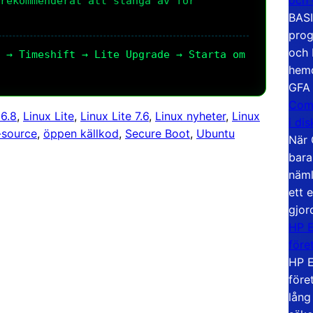
rekommenderat att stänga av för 
BASI
prog
och 
 → Timeshift → Lite Upgrade → Starta om
hemd
GFA
Com
 6.8
, 
Linux Lite
, 
Linux Lite 7.6
, 
Linux nyheter
, 
Linux
i di
source
, 
öppen källkod
, 
Secure Boot
, 
Ubuntu
När 
bara
näml
ett 
gjor
HP E
före
HP E
före
lång