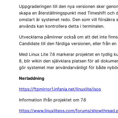
Uppgraderingen till den nya versionen sker genom 
skapa en återställningspunkt med Timeshift och d
omstart är systemet redo. Den som vill försäkra 
används kan kontrollera detta i terminalen.
Utvecklarna påminner också om att det inte finn
Candidate till den färdiga versionen, eller från en S
Med Linux Lite 7.6 markerar projektet en tydlig k
8, blir wikin den självklara platsen för all doku
gör systemet mer användarvänligt för både nybör
Nerladdning
https://ftpmirror1.infania.net/linuxlite/isos
Information ifrån projektet om 7.6
https://www.linuxliteos.com/forums/showthread