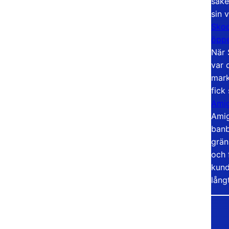
säke
sin 
Skoo
öppe
När 
var 
mark
fick
Amig
Amig
banb
grän
och 
kund
lång