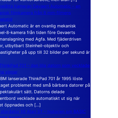
elåtta Kameran Gevaert Automatic – en
nisk filmkamera från 8 mm-filmens
hetstid
ert Automatic är en ovanlig mekanisk
el-8-kamera från tiden före Gevaerts
anslagning med Agfa. Med fjäderdriven
r, utbytbart Steinheil-objektiv och
hastigheter på upp till 32 bilder per sekund är
ThinkPad 701 – den lilla datorn som vecklade
ina vingar
IBM lanserade ThinkPad 701 år 1995 löste
taget problemet med små bärbara datorer på
spektakulärt sätt. Datorns delade
entbord vecklade automatiskt ut sig när
et öppnades och […]
 stordator till Atari ST – historien om BASIC
 GFA BASIC