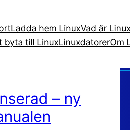
ort
Ladda hem Linux
Vad är Linu
t byta till Linux
Linuxdatorer
Om L
anserad – ny
anualen