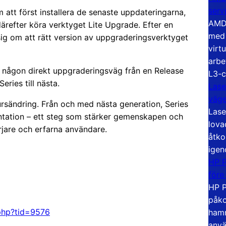
serv
att först installera de senaste uppdateringarna,
AMD 
ärefter köra verktyget Lite Upgrade. Efter en
med 
sig om att rätt version av uppgraderingsverktyget
virt
arbe
s någon direkt uppgraderingsväg från en Release
L3-c
eries till nästa.
Lase
väg
ursändring. Från och med nästa generation, Series
Lase
mentation – ett steg som stärker gemenskapen och
lova
jare och erfarna användare.
åtko
igen
HP P
före
HP P
påko
.php?tid=9576
hamn
anvä