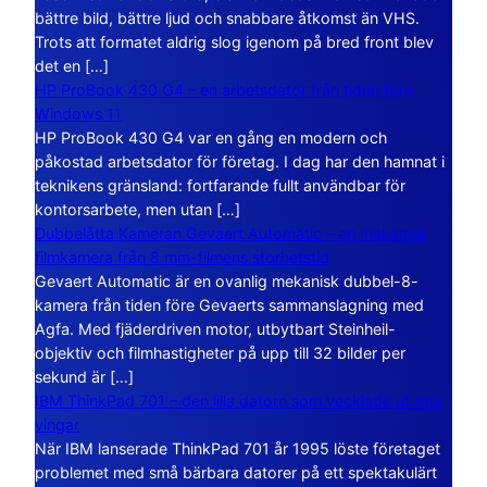
bättre bild, bättre ljud och snabbare åtkomst än VHS.
Trots att formatet aldrig slog igenom på bred front blev
det en […]
HP ProBook 430 G4 – en arbetsdator från tiden före
Windows 11
HP ProBook 430 G4 var en gång en modern och
påkostad arbetsdator för företag. I dag har den hamnat i
teknikens gränsland: fortfarande fullt användbar för
kontorsarbete, men utan […]
Dubbelåtta Kameran Gevaert Automatic – en mekanisk
filmkamera från 8 mm-filmens storhetstid
Gevaert Automatic är en ovanlig mekanisk dubbel-8-
kamera från tiden före Gevaerts sammanslagning med
Agfa. Med fjäderdriven motor, utbytbart Steinheil-
objektiv och filmhastigheter på upp till 32 bilder per
sekund är […]
IBM ThinkPad 701 – den lilla datorn som vecklade ut sina
vingar
När IBM lanserade ThinkPad 701 år 1995 löste företaget
problemet med små bärbara datorer på ett spektakulärt