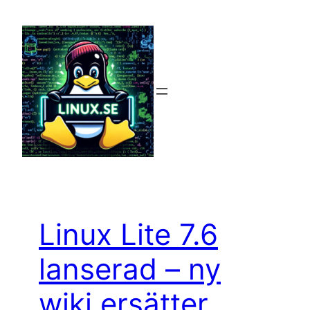
Hoppa
till
innehåll
Linux Lite 7.6
lanserad – ny
wiki ersätter