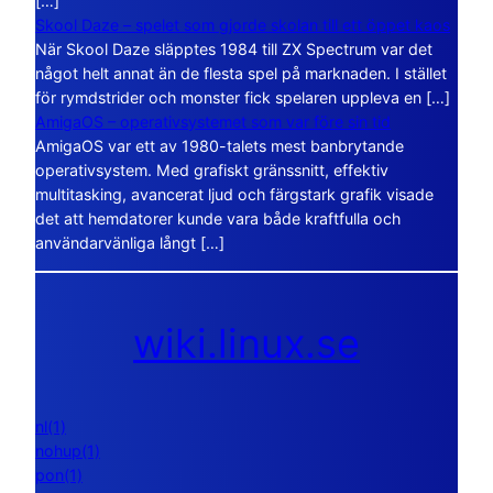
[…]
Skool Daze – spelet som gjorde skolan till ett öppet kaos
När Skool Daze släpptes 1984 till ZX Spectrum var det
något helt annat än de flesta spel på marknaden. I stället
för rymdstrider och monster fick spelaren uppleva en […]
AmigaOS – operativsystemet som var före sin tid
AmigaOS var ett av 1980-talets mest banbrytande
operativsystem. Med grafiskt gränssnitt, effektiv
multitasking, avancerat ljud och färgstark grafik visade
det att hemdatorer kunde vara både kraftfulla och
användarvänliga långt […]
wiki.linux.se
nl(1)
nohup(1)
pon(1)