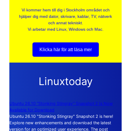
Vi kommer hem till dig i Stockholm området och
hjälper dig med dator, skrivare, kablar, TV, nätverk
och annat tekniskt.
Vi arbetar med Linux, Windows och Mac.
Klicka här för att läsa mer
Linuxtoday
Ubuntu 26.10 “Stonking Stingray” Snapshot 2 Is Now
Available for Download
Ubuntu 26.10 "Stonking Stingray" Snapshot 2 is here!
Explore new enhancements and download the latest
version for an optimized user experience. The post