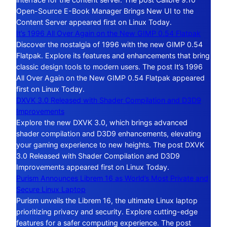
Open-Source E-Book Manager Brings New UI to the
Content Server appeared first on Linux Today.
It’s 1996 All Over Again on the New GIMP 0.54 Flatpak
Discover the nostalgia of 1996 with the new GIMP 0.54
Flatpak. Explore its features and enhancements that bring
classic design tools to modern users. The post It’s 1996
All Over Again on the New GIMP 0.54 Flatpak appeared
first on Linux Today.
DXVK 3.0 Released with Shader Compilation and D3D9
Improvements
Explore the new DXVK 3.0, which brings advanced
shader compilation and D3D9 enhancements, elevating
your gaming experience to new heights. The post DXVK
3.0 Released with Shader Compilation and D3D9
Improvements appeared first on Linux Today.
Purism Announces Librem 16 as World’s Most Private and
Secure Linux Laptop
Purism unveils the Librem 16, the ultimate Linux laptop
prioritizing privacy and security. Explore cutting-edge
features for a safer computing experience. The post