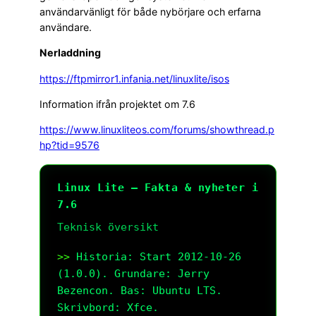
användarvänligt för både nybörjare och erfarna
användare.
Nerladdning
https://ftpmirror1.infania.net/linuxlite/isos
Information ifrån projektet om 7.6
https://www.linuxliteos.com/forums/showthread.p
hp?tid=9576
Linux Lite – Fakta & nyheter i
7.6
Teknisk översikt
Historia: Start 2012-10-26 
(1.0.0). Grundare: Jerry 
Bezencon. Bas: Ubuntu LTS. 
Skrivbord: Xfce.