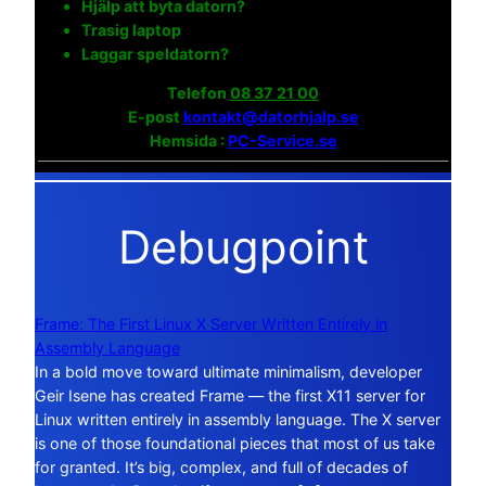
Hjälp att byta datorn?
Trasig laptop
Laggar speldatorn?
Telefon
08 37 21 00
E-post
kontakt@datorhjalp.se
Hemsida :
PC-Service.se
Debugpoint
Frame: The First Linux X Server Written Entirely in
Assembly Language
In a bold move toward ultimate minimalism, developer
Geir Isene has created Frame — the first X11 server for
Linux written entirely in assembly language. The X server
is one of those foundational pieces that most of us take
for granted. It’s big, complex, and full of decades of