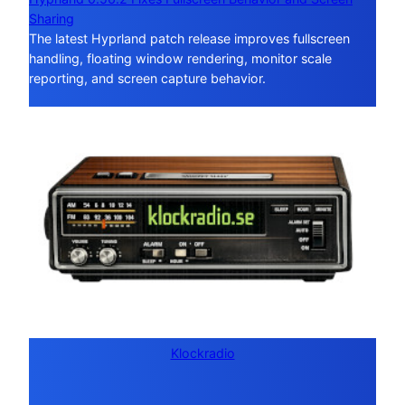
Sharing
The latest Hyprland patch release improves fullscreen
handling, floating window rendering, monitor scale
reporting, and screen capture behavior.
Klockradio