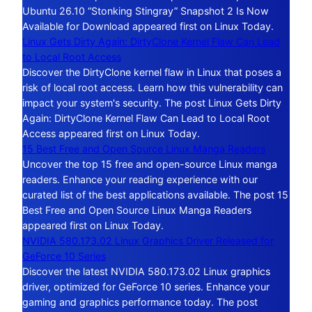
Ubuntu 26.10 “Stonking Stingray” Snapshot 2 Is Now
Available for Download appeared first on Linux Today.
Linux Gets Dirty Again: DirtyClone Kernel Flaw Can Lead
to Local Root Access
Discover the DirtyClone kernel flaw in Linux that poses a
risk of local root access. Learn how this vulnerability can
impact your system's security. The post Linux Gets Dirty
Again: DirtyClone Kernel Flaw Can Lead to Local Root
Access appeared first on Linux Today.
15 Best Free and Open Source Linux Manga Readers
Uncover the top 15 free and open-source Linux manga
readers. Enhance your reading experience with our
curated list of the best applications available. The post 15
Best Free and Open Source Linux Manga Readers
appeared first on Linux Today.
NVIDIA 580.173.02 Linux Graphics Driver Released for
GeForce 10 Series
Discover the latest NVIDIA 580.173.02 Linux graphics
driver, optimized for GeForce 10 series. Enhance your
gaming and graphics performance today. The post