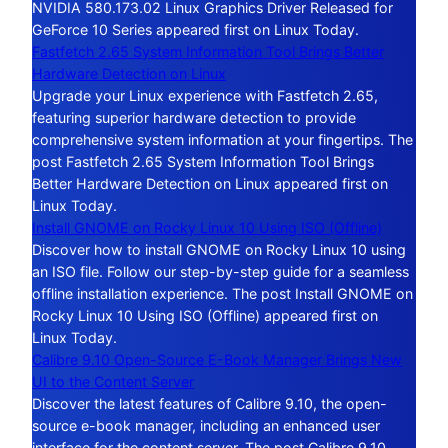
NVIDIA 580.173.02 Linux Graphics Driver Released for
GeForce 10 Series appeared first on Linux Today.
Fastfetch 2.65 System Information Tool Brings Better
Hardware Detection on Linux
Upgrade your Linux experience with Fastfetch 2.65,
featuring superior hardware detection to provide
comprehensive system information at your fingertips. The
post Fastfetch 2.65 System Information Tool Brings
Better Hardware Detection on Linux appeared first on
Linux Today.
Install GNOME on Rocky Linux 10 Using ISO (Offline)
Discover how to install GNOME on Rocky Linux 10 using
an ISO file. Follow our step-by-step guide for a seamless
offline installation experience. The post Install GNOME on
Rocky Linux 10 Using ISO (Offline) appeared first on
Linux Today.
Calibre 9.10 Open-Source E-Book Manager Brings New
UI to the Content Server
Discover the latest features of Calibre 9.10, the open-
source e-book manager, including an enhanced user
interface for the content server. The post Calibre 9.10