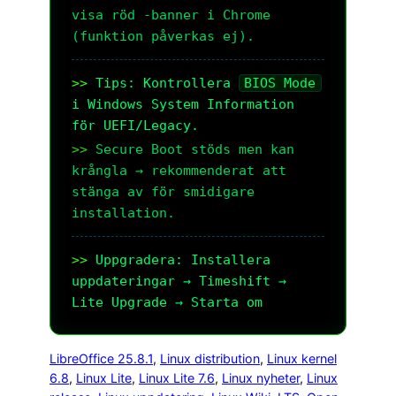
visa röd -banner i Chrome 
(funktion påverkas ej).
Tips: Kontrollera 
BIOS Mode
i Windows System Information 
för UEFI/Legacy.
Secure Boot stöds men kan 
krångla → rekommenderat att 
stänga av för smidigare 
installation.
Uppgradera: Installera 
uppdateringar → Timeshift → 
Lite Upgrade → Starta om
LibreOffice 25.8.1
, 
Linux distribution
, 
Linux kernel
6.8
, 
Linux Lite
, 
Linux Lite 7.6
, 
Linux nyheter
, 
Linux