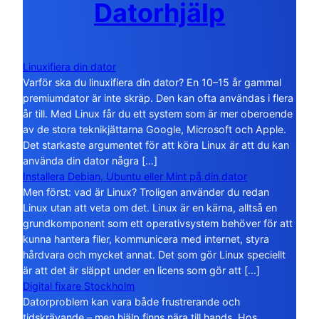
Datorhjälp
Linuxifiera din dator
Varför ska du linuxifiera din dator? En 10–15 år gammal
premiumdator är inte skräp. Den kan ofta användas i flera
år till. Med Linux får du ett system som är mer oberoende
av de stora teknikjättarna Google, Microsoft och Apple.
Det starkaste argumentet för att köra Linux är att du kan
använda din dator några […]
Installera Debian, Ubuntu eller Mint på din dator
Men först: vad är Linux? Troligen använder du redan
Linux utan att veta om det. Linux är en kärna, alltså en
grundkomponent som ett operativsystem behöver för att
kunna hantera filer, kommunicera med internet, styra
hårdvara och mycket annat. Det som gör Linux speciellt
är att det är släppt under en licens som gör att […]
Digital fixare Stockholm
Datorproblem kan vara både frustrerande och
tidskrävande – men hjälp finns nära till hands. Hos