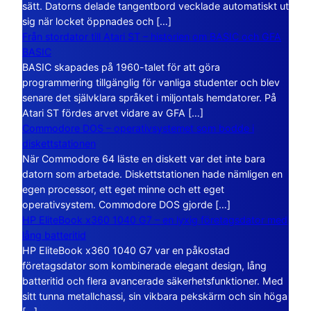
sätt. Datorns delade tangentbord vecklade automatiskt ut
sig när locket öppnades och […]
Från stordator till Atari ST – historien om BASIC och GFA
BASIC
BASIC skapades på 1960-talet för att göra
programmering tillgänglig för vanliga studenter och blev
senare det självklara språket i miljontals hemdatorer. På
Atari ST fördes arvet vidare av GFA […]
Commodore DOS – operativsystemet som bodde i
diskettstationen
När Commodore 64 läste en diskett var det inte bara
datorn som arbetade. Diskettstationen hade nämligen en
egen processor, ett eget minne och ett eget
operativsystem. Commodore DOS gjorde […]
HP EliteBook x360 1040 G7 – en lyxig företagsdator med
lång batteritid
HP EliteBook x360 1040 G7 var en påkostad
företagsdator som kombinerade elegant design, lång
batteritid och flera avancerade säkerhetsfunktioner. Med
sitt tunna metallchassi, sin vikbara pekskärm och sin höga