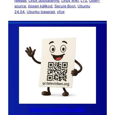
release
, 
Linux uppdatering
, 
Linux Wiki
, 
LTS
, 
Open-
source
, 
öppen källkod
, 
Secure Boot
, 
Ubuntu
24.04
, 
Ubuntu-baserad
, 
xfce
Skapa egna QR-koder