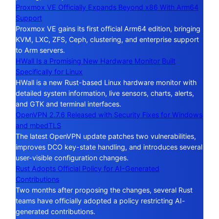
Proxmox VE Officially Expands Beyond x86 With Arm64
Support
Proxmox VE gains its first official Arm64 edition, bringing
KVM, LXC, ZFS, Ceph, clustering, and enterprise support
to Arm servers.
HWall Is a Promising New Hardware Monitor Built
Specifically for Linux
HWall is a new Rust-based Linux hardware monitor with
detailed system information, live sensors, charts, alerts,
and GTK and terminal interfaces.
OpenVPN 2.7.6 Released with Security Fixes for Windows
and mbedTLS
The latest OpenVPN update patches two vulnerabilities,
improves DCO key-state handling, and introduces several
user-visible configuration changes.
Rust Adopts Official Policy for AI-Generated
Contributions
Two months after proposing the changes, several Rust
teams have officially adopted a policy restricting AI-
generated contributions.