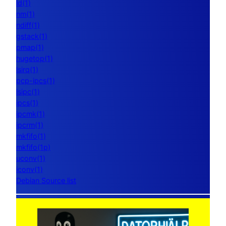
ld(1)
nm(1)
ndiff(1)
gstack(1)
pmap(1)
hugetop(1)
lsirq(1)
pcp-ipcs(1)
lsipc(1)
ipcs(1)
ipcmk(1)
ipcrm(1)
mkfifo(1)
mkfifo(1p)
uconv(1)
iconv(1)
Debian Source list