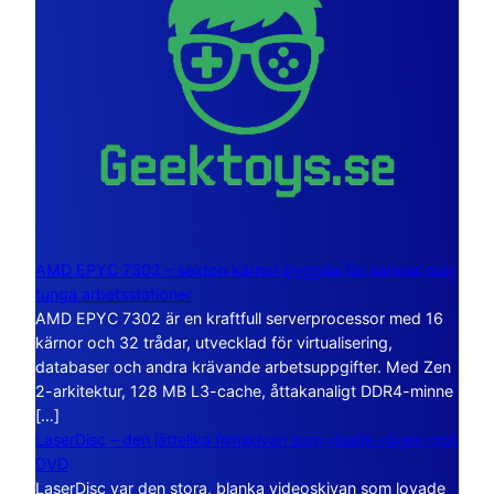
AMD EPYC 7302 – sexton kärnor byggda för servrar och
tunga arbetsstationer
AMD EPYC 7302 är en kraftfull serverprocessor med 16
kärnor och 32 trådar, utvecklad för virtualisering,
databaser och andra krävande arbetsuppgifter. Med Zen
2-arkitektur, 128 MB L3-cache, åttakanaligt DDR4-minne
[…]
LaserDisc – den jättelika filmskivan som visade vägen mot
DVD
LaserDisc var den stora, blanka videoskivan som lovade