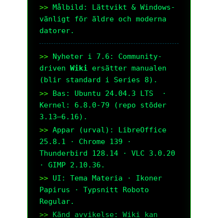
Målbild: Lättvikt & Windows-
vänligt för äldre och moderna 
datorer.
Nyheter i 7.6: Community-
driven 
Wiki
 ersätter manualen 
(blir standard i Series 8).
Bas: Ubuntu 24.04.3 LTS  ·  
Kernel: 6.8.0-79 (repo stöder 
3.13–6.16).
Appar (urval): LibreOffice 
25.8.1 · Chrome 139 · 
Thunderbird 128.14 · VLC 3.0.20 
· GIMP 2.10.36.
UI: Tema Materia · Ikoner 
Papirus · Typsnitt Roboto 
Regular.
Känd avvikelse: Wiki kan 