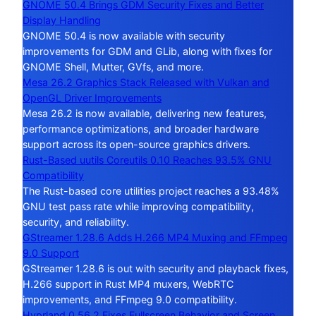
GNOME 50.4 Brings GDM Security Fixes and Better
Display Handling
GNOME 50.4 is now available with security
improvements for GDM and GLib, along with fixes for
GNOME Shell, Mutter, GVfs, and more.
Mesa 26.2 Graphics Stack Released with Vulkan and
OpenGL Driver Improvements
Mesa 26.2 is now available, delivering new features,
performance optimizations, and broader hardware
support across its open-source graphics drivers.
Rust-Based uutils Coreutils 0.10 Reaches 93.5% GNU
Compatibility
The Rust-based core utilities project reaches a 93.48%
GNU test pass rate while improving compatibility,
security, and reliability.
GStreamer 1.28.6 Adds H.266 MP4 Muxing and FFmpeg
9.0 Support
GStreamer 1.28.6 is out with security and playback fixes,
H.266 support in Rust MP4 muxers, WebRTC
improvements, and FFmpeg 9.0 compatibility.
Hyprland 0.56.2 Fixes Fullscreen Behavior and Screen