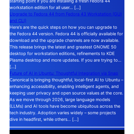
starting point if you are installing a fresh Fedora 44
workstation edition for all user… […]
Upgrade to Fedora 44 from Fedora 43 Workstation (GUI
and CLI)
Here’s are the quick steps on how you can upgrade to
the Fedora 44 version. Fedora 44 is officially available for
download and the upgrade channels are now available.
This release brings the latest and greatest GNOME 50
desktop for workstation editions, refinements to KDE
Plasma desktop and more updates. If you are trying to…
[…]
Future of AI in Ubuntu: Thoughtful Integration via Snap
Canonical is bringing thoughtful, local-first AI to Ubuntu –
enhancing accessibility, enabling intelligent agents, and
keeping user privacy and open source values at the core.
As we move through 2026, large language models
(LLMs) and AI tools have become ubiquitous across the
tech industry. Adoption varies widely – some projects
dive in headfirst, while others… […]