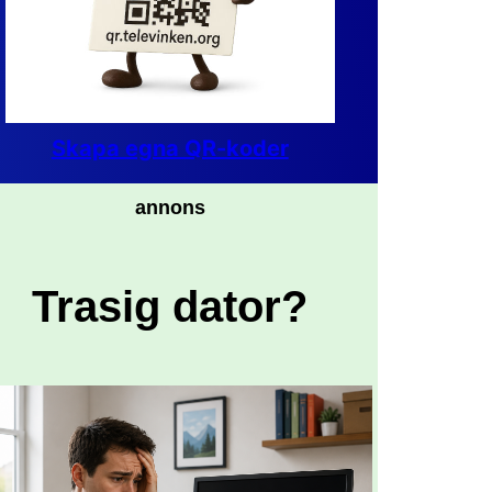
Skapa egna QR-koder
annons
Trasig dator?