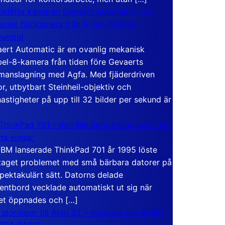
elåtta Kameran Gevaert Automatic – en
nisk filmkamera från 8 mm-filmens
hetstid
ert Automatic är en ovanlig mekanisk
el-8-kamera från tiden före Gevaerts
anslagning med Agfa. Med fjäderdriven
r, utbytbart Steinheil-objektiv och
hastigheter på upp till 32 bilder per sekund är
ThinkPad 701 – den lilla datorn som vecklade
ina vingar
IBM lanserade ThinkPad 701 år 1995 löste
taget problemet med små bärbara datorer på
spektakulärt sätt. Datorns delade
entbord vecklade automatiskt ut sig när
et öppnades och […]
 stordator till Atari ST – historien om BASIC
 GFA BASIC