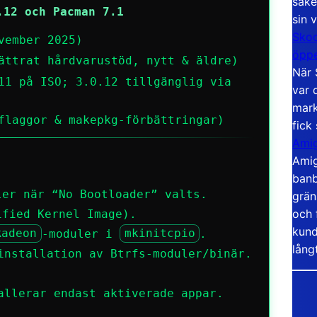
säke
.12 och Pacman 7.1
sin 
Skoo
vember 2025)
öppe
ättrat hårdvarustöd, nytt & äldre)
När 
11 på ISO; 3.0.12 tillgänglig via
var 
mark
flaggor & makepkg-förbättringar)
fick
Amig
Amig
banb
ler när “No Bootloader” valts.
grän
och 
ified Kernel Image).
kund
Radeon
-moduler i
mkinitcpio
.
lång
nstallation av Btrfs-moduler/binär.
.
allerar endast aktiverade appar.