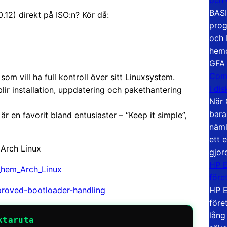
BASI
0.12) direkt på ISO:n? Kör då:
prog
och 
hemd
GFA
Com
som vill ha full kontroll över sitt Linuxsystem.
i di
blir installation, uppdatering och pakethantering
När 
bara
 en favorit bland entusiaster – “Keep it simple”,
näml
ett 
 Arch Linux
gjor
HP E
a_hem_Arch_Linux
före
HP E
mproved-bootloader-handling
före
lång
ktaruta