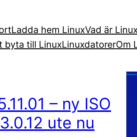
ort
Ladda hem Linux
Vad är Linu
t byta till Linux
Linuxdatorer
Om L
.11.01 – ny ISO
 3.0.12 ute nu