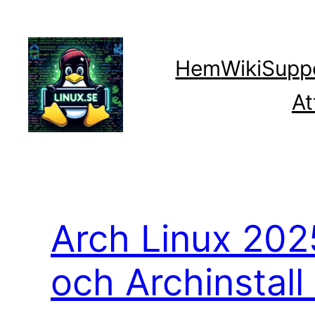
Hoppa
till
innehåll
Hem
Wiki
Supp
At
Arch Linux 2025
och Archinstall