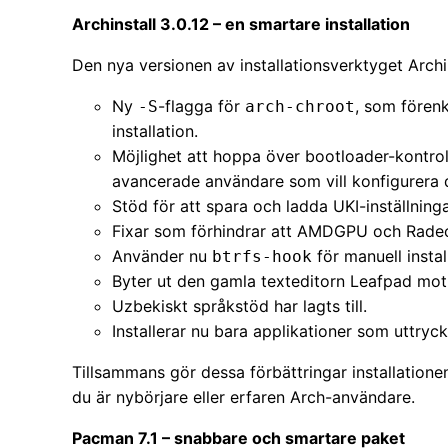
Archinstall 3.0.12 – en smartare installation
Den nya versionen av installationsverktyget Archin
Ny
-flagga för
, som förenk
-S
arch-chroot
installation.
Möjlighet att hoppa över bootloader-kontrol
avancerade användare som vill konfigurera d
Stöd för att spara och ladda UKI-inställninga
Fixar som förhindrar att AMDGPU och Rad
Använder nu
för manuell instal
btrfs-hook
Byter ut den gamla texteditorn Leafpad mot
Uzbekiskt språkstöd har lagts till.
Installerar nu bara applikationer som uttryckl
Tillsammans gör dessa förbättringar installatione
du är nybörjare eller erfaren Arch-användare.
Pacman 7.1 – snabbare och smartare paket