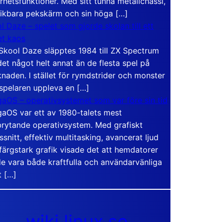
rhetsfunktioner. Med sitt tunna metallchassi,
vikbara pekskärm och sin höga […]
l Daze – spelet som gjorde skolan till ett
t kaos
Skool Daze släpptes 1984 till ZX Spectrum
det något helt annat än de flesta spel på
naden. I stället för rymdstrider och monster
 spelaren uppleva en […]
aOS – operativsystemet som var före sin tid
aOS var ett av 1980-talets mest
rytande operativsystem. Med grafiskt
ssnitt, effektiv multitasking, avancerat ljud
färgstark grafik visade det att hemdatorer
e vara både kraftfulla och användarvänliga
t […]
wiki.linux.se