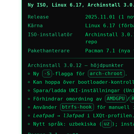
Ny ISO, Linux 6.17, Archinstall 3.0
Release
2025.11.01 (1 no
Kärna
Linux 6.17 (förb
ISO-installatör
Archinstall 3.0.
repo
Pakethanterare
Pacman 7.1 (nya 
Archinstall 3.0.12 – höjdpunkter
Ny
-S
-flagga för
arch-chroot
.
Kan hoppa över bootloader-kontrol
Spara/ladda UKI-inställningar (Un
Förhindrar omordning av
AMDGPU
/
Använder
btrfs-hook
för manuell i
Leafpad
→
l3afpad
i LXQt-profilen
Nytt språk: uzbekiska (
uz
); inst