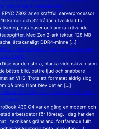
rar och tunga arbetsstationer
EPYC 7302 är en kraftfull serverprocessor
16 kärnor och 32 trådar, utvecklad för
ualisering, databaser och andra krävande
tsuppgifter. Med Zen 2-arkitektur, 128 MB
ache, åttakanaligt DDR4-minne […]
rDisc – den jättelika filmskivan som visade
en mot DVD
rDisc var den stora, blanka videoskivan som
de bättre bild, bättre ljud och snabbare
mst än VHS. Trots att formatet aldrig slog
om på bred front blev det en […]
roBook 430 G4 – en arbetsdator från tiden
 Windows 11
roBook 430 G4 var en gång en modern och
stad arbetsdator för företag. I dag har den
at i teknikens gränsland: fortfarande fullt
ndbar för kontorsarbete, men utan […]