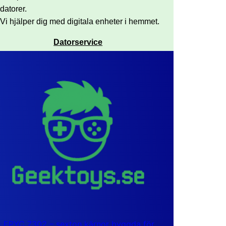
datorer.
Vi hjälper dig med digitala enheter i hemmet.
Datorservice
EPYC 7302 – sexton kärnor byggda för