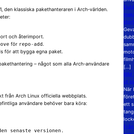
Dubb
, den klassiska pakethanteraren i Arch-världen.
meka
eter:
stor
Geva
ort och återimport.
dubb
för
.
samm
move
repo-add
s för att bygga egna paket.
moto
film
 pakethantering – något som alla Arch-användare
[…]
IBM 
ut s
När 
t från Arch Linux officiella webbplats.
före
 befintliga användare behöver bara köra:
ett 
tang
lock
Från
den senaste versionen.
och