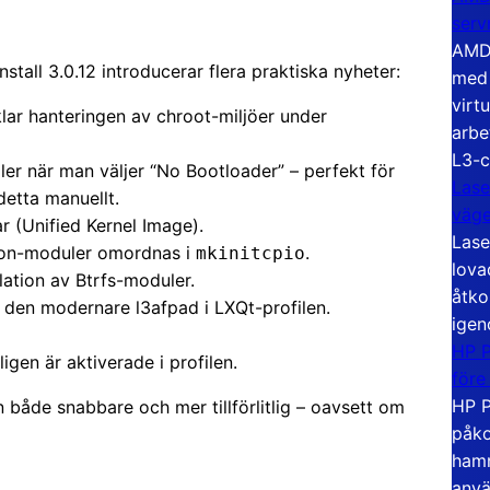
serv
AMD 
stall 3.0.12 introducerar flera praktiska nyheter:
med 
virt
lar hanteringen av chroot-miljöer under
arbe
L3-c
ler när man väljer “No Bootloader” – perfekt för
Lase
etta manuellt.
väg
r (Unified Kernel Image).
Lase
eon-moduler omordnas i
.
mkinitcpio
lova
lation av Btrfs-moduler.
åtko
 den modernare l3afpad i LXQt-profilen.
igen
HP P
igen är aktiverade i profilen.
före
HP P
n både snabbare och mer tillförlitlig – oavsett om
påko
hamn
anvä