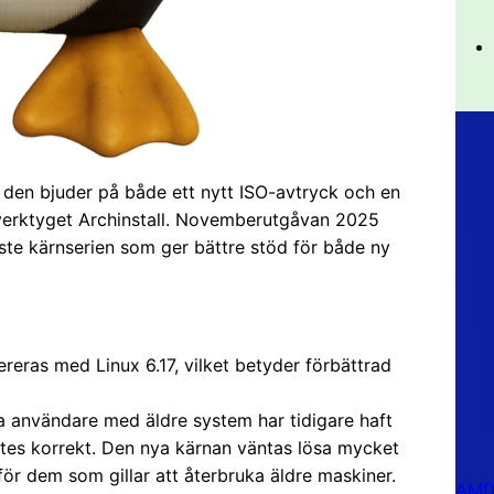
 den bjuder på både ett nytt ISO-avtryck och en
sverktyget Archinstall. Novemberutgåvan 2025
kaste kärnserien som ger bättre stöd för både ny
ereras med Linux 6.17, vilket betyder förbättrad
a användare med äldre system har tidigare haft
tes korrekt. Den nya kärnan väntas lösa mycket
l för dem som gillar att återbruka äldre maskiner.
AMD 