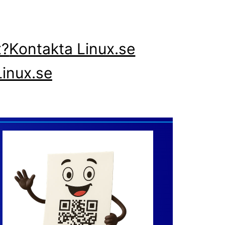
x?
Kontakta Linux.se
inux.se