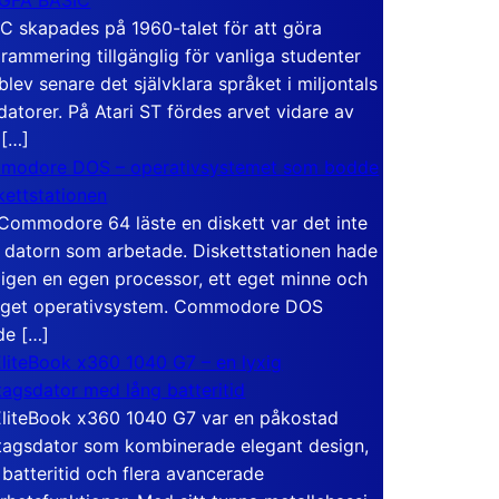
C skapades på 1960-talet för att göra
rammering tillgänglig för vanliga studenter
blev senare det självklara språket i miljontals
atorer. På Atari ST fördes arvet vidare av
 […]
modore DOS – operativsystemet som bodde
skettstationen
Commodore 64 läste en diskett var det inte
 datorn som arbetade. Diskettstationen hade
igen en egen processor, ett eget minne och
eget operativsystem. Commodore DOS
de […]
liteBook x360 1040 G7 – en lyxig
tagsdator med lång batteritid
liteBook x360 1040 G7 var en påkostad
tagsdator som kombinerade elegant design,
 batteritid och flera avancerade