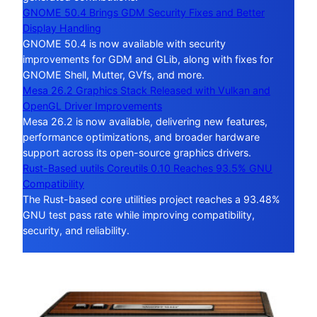
GNOME 50.4 Brings GDM Security Fixes and Better
Display Handling
GNOME 50.4 is now available with security
improvements for GDM and GLib, along with fixes for
GNOME Shell, Mutter, GVfs, and more.
Mesa 26.2 Graphics Stack Released with Vulkan and
OpenGL Driver Improvements
Mesa 26.2 is now available, delivering new features,
performance optimizations, and broader hardware
support across its open-source graphics drivers.
Rust-Based uutils Coreutils 0.10 Reaches 93.5% GNU
Compatibility
The Rust-based core utilities project reaches a 93.48%
GNU test pass rate while improving compatibility,
security, and reliability.