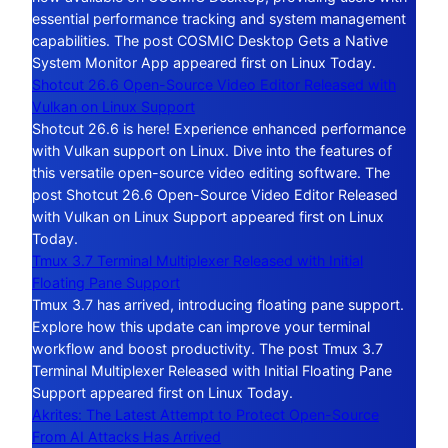
essential performance tracking and system management
capabilities. The post COSMIC Desktop Gets a Native
System Monitor App appeared first on Linux Today.
Shotcut 26.6 Open-Source Video Editor Released with
Vulkan on Linux Support
Shotcut 26.6 is here! Experience enhanced performance
with Vulkan support on Linux. Dive into the features of
this versatile open-source video editing software. The
post Shotcut 26.6 Open-Source Video Editor Released
with Vulkan on Linux Support appeared first on Linux
Today.
Tmux 3.7 Terminal Multiplexer Released with Initial
Floating Pane Support
Tmux 3.7 has arrived, introducing floating pane support.
Explore how this update can improve your terminal
workflow and boost productivity. The post Tmux 3.7
Terminal Multiplexer Released with Initial Floating Pane
Support appeared first on Linux Today.
Akrites: The Latest Attempt to Protect Open-Source
From AI Attacks Has Arrived