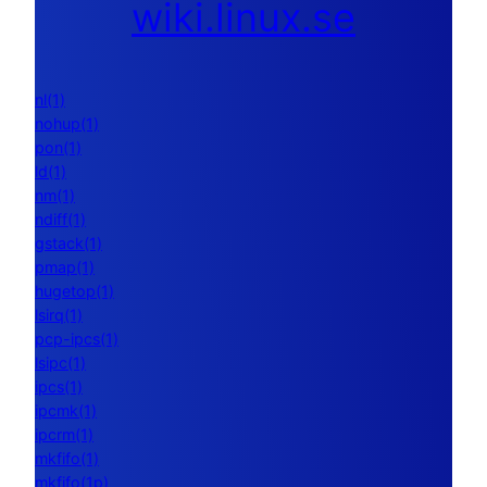
wiki.linux.se
nl(1)
nohup(1)
pon(1)
ld(1)
nm(1)
ndiff(1)
gstack(1)
pmap(1)
hugetop(1)
lsirq(1)
pcp-ipcs(1)
lsipc(1)
ipcs(1)
ipcmk(1)
ipcrm(1)
mkfifo(1)
mkfifo(1p)