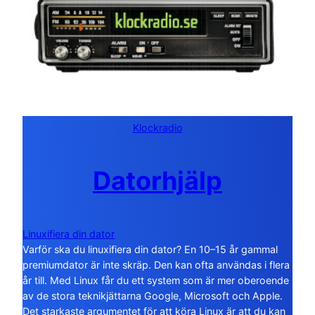
Klockradio
Datorhjälp
Linuxifiera din dator
Varför ska du linuxifiera din dator? En 10–15 år gammal
premiumdator är inte skräp. Den kan ofta användas i flera
år till. Med Linux får du ett system som är mer oberoende
av de stora teknikjättarna Google, Microsoft och Apple.
Det starkaste argumentet för att köra Linux är att du kan