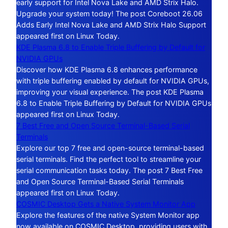
early support for Intel Nova Lake and AMD Strix Halo.
Upgrade your system today! The post Coreboot 26.06
Adds Early Intel Nova Lake and AMD Strix Halo Support
appeared first on Linux Today.
KDE Plasma 6.8 to Enable Triple Buffering by Default for
NVIDIA GPUs
Discover how KDE Plasma 6.8 enhances performance
with triple buffering enabled by default for NVIDIA GPUs,
improving your visual experience. The post KDE Plasma
6.8 to Enable Triple Buffering by Default for NVIDIA GPUs
appeared first on Linux Today.
7 Best Free and Open Source Terminal-Based Serial
Terminals
Explore our top 7 free and open-source terminal-based
serial terminals. Find the perfect tool to streamline your
serial communication tasks today. The post 7 Best Free
and Open Source Terminal-Based Serial Terminals
appeared first on Linux Today.
COSMIC Desktop Gets a Native System Monitor App
Explore the features of the native System Monitor app
now available on COSMIC Desktop, providing users with