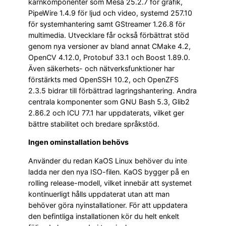
kärnkomponenter som Mesa 25.2.7 för grafik,
PipeWire 1.4.9 för ljud och video, systemd 257.10
för systemhantering samt GStreamer 1.26.8 för
multimedia. Utvecklare får också förbättrat stöd
genom nya versioner av bland annat CMake 4.2,
OpenCV 4.12.0, Protobuf 33.1 och Boost 1.89.0.
Även säkerhets- och nätverksfunktioner har
förstärkts med OpenSSH 10.2, och OpenZFS
2.3.5 bidrar till förbättrad lagringshantering. Andra
centrala komponenter som GNU Bash 5.3, Glib2
2.86.2 och ICU 77.1 har uppdaterats, vilket ger
bättre stabilitet och bredare språkstöd.
Ingen ominstallation behövs
Använder du redan KaOS Linux behöver du inte
ladda ner den nya ISO-filen. KaOS bygger på en
rolling release-modell, vilket innebär att systemet
kontinuerligt hålls uppdaterat utan att man
behöver göra nyinstallationer. För att uppdatera
den befintliga installationen kör du helt enkelt