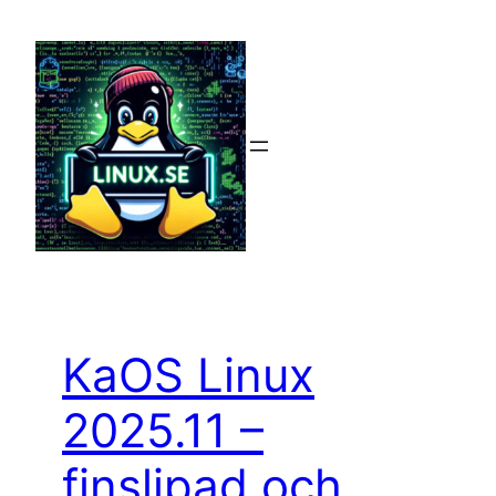
Hoppa
till
innehåll
KaOS Linux
2025.11 –
finslipad och