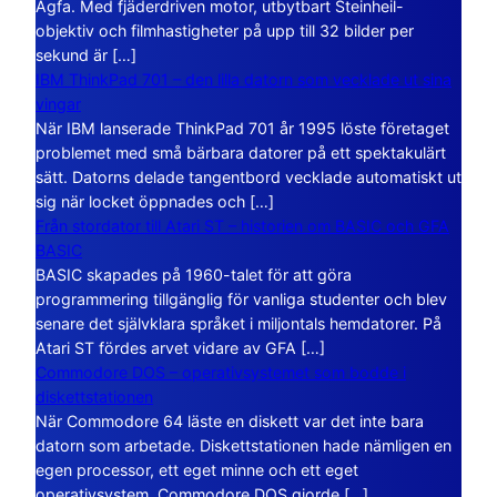
Agfa. Med fjäderdriven motor, utbytbart Steinheil-
objektiv och filmhastigheter på upp till 32 bilder per
sekund är […]
IBM ThinkPad 701 – den lilla datorn som vecklade ut sina
vingar
När IBM lanserade ThinkPad 701 år 1995 löste företaget
problemet med små bärbara datorer på ett spektakulärt
sätt. Datorns delade tangentbord vecklade automatiskt ut
sig när locket öppnades och […]
Från stordator till Atari ST – historien om BASIC och GFA
BASIC
BASIC skapades på 1960-talet för att göra
programmering tillgänglig för vanliga studenter och blev
senare det självklara språket i miljontals hemdatorer. På
Atari ST fördes arvet vidare av GFA […]
Commodore DOS – operativsystemet som bodde i
diskettstationen
När Commodore 64 läste en diskett var det inte bara
datorn som arbetade. Diskettstationen hade nämligen en
egen processor, ett eget minne och ett eget
operativsystem. Commodore DOS gjorde […]