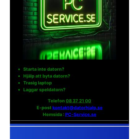
Starta inte datorn?
Hjälp att byta datorn?
Trasig laptop
Laggar speldatorn?
Telefon
08 37 21 00
E-post
kontakt@datorhjalp.se
Hemsida :
PC-Service.se