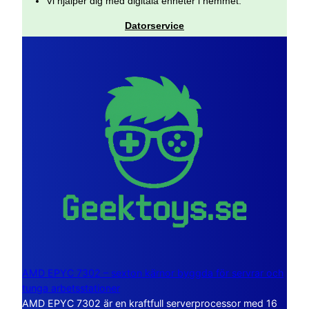
Vi hjälper dig med digitala enheter i hemmet.
Datorservice
AMD EPYC 7302 – sexton kärnor byggda för servrar och
tunga arbetsstationer
AMD EPYC 7302 är en kraftfull serverprocessor med 16