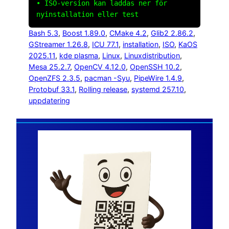
• ISO-version kan laddas ner för
nyinstallation eller test
Bash 5.3
, 
Boost 1.89.0
, 
CMake 4.2
, 
Glib2 2.86.2
, 
GStreamer 1.26.8
, 
ICU 77.1
, 
installation
, 
ISO
, 
KaOS
2025.11
, 
kde plasma
, 
Linux
, 
Linuxdistribution
, 
Mesa 25.2.7
, 
OpenCV 4.12.0
, 
OpenSSH 10.2
, 
OpenZFS 2.3.5
, 
pacman -Syu
, 
PipeWire 1.4.9
, 
Protobuf 33.1
, 
Rolling release
, 
systemd 257.10
, 
uppdatering