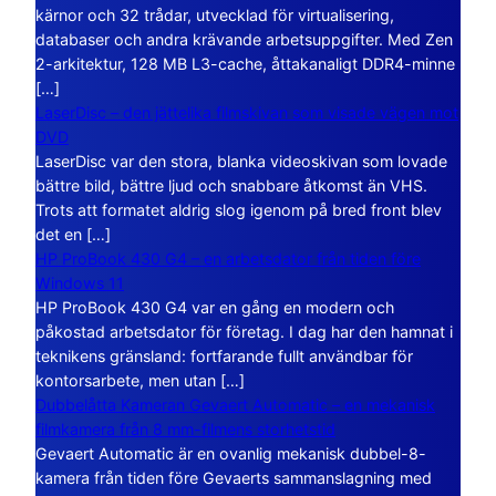
kärnor och 32 trådar, utvecklad för virtualisering,
databaser och andra krävande arbetsuppgifter. Med Zen
2-arkitektur, 128 MB L3-cache, åttakanaligt DDR4-minne
[…]
LaserDisc – den jättelika filmskivan som visade vägen mot
DVD
LaserDisc var den stora, blanka videoskivan som lovade
bättre bild, bättre ljud och snabbare åtkomst än VHS.
Trots att formatet aldrig slog igenom på bred front blev
det en […]
HP ProBook 430 G4 – en arbetsdator från tiden före
Windows 11
HP ProBook 430 G4 var en gång en modern och
påkostad arbetsdator för företag. I dag har den hamnat i
teknikens gränsland: fortfarande fullt användbar för
kontorsarbete, men utan […]
Dubbelåtta Kameran Gevaert Automatic – en mekanisk
filmkamera från 8 mm-filmens storhetstid
Gevaert Automatic är en ovanlig mekanisk dubbel-8-
kamera från tiden före Gevaerts sammanslagning med