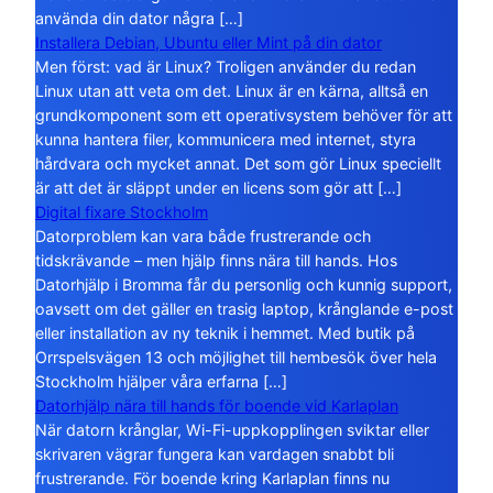
använda din dator några […]
Installera Debian, Ubuntu eller Mint på din dator
Men först: vad är Linux? Troligen använder du redan
Linux utan att veta om det. Linux är en kärna, alltså en
grundkomponent som ett operativsystem behöver för att
kunna hantera filer, kommunicera med internet, styra
hårdvara och mycket annat. Det som gör Linux speciellt
är att det är släppt under en licens som gör att […]
Digital fixare Stockholm
Datorproblem kan vara både frustrerande och
tidskrävande – men hjälp finns nära till hands. Hos
Datorhjälp i Bromma får du personlig och kunnig support,
oavsett om det gäller en trasig laptop, krånglande e-post
eller installation av ny teknik i hemmet. Med butik på
Orrspelsvägen 13 och möjlighet till hembesök över hela
Stockholm hjälper våra erfarna […]
Datorhjälp nära till hands för boende vid Karlaplan
När datorn krånglar, Wi-Fi-uppkopplingen sviktar eller
skrivaren vägrar fungera kan vardagen snabbt bli
frustrerande. För boende kring Karlaplan finns nu