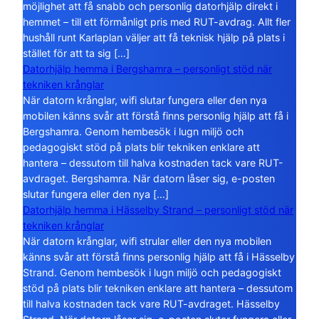
möjlighet att få snabb och personlig datorhjälp direkt i
hemmet – till ett förmånligt pris med RUT-avdrag. Allt fler
hushåll runt Karlaplan väljer att få teknisk hjälp på plats i
stället för att ta sig […]
Datorhjälp hemma i Bergshamra – personligt stöd när
tekniken krånglar
När datorn krånglar, wifi slutar fungera eller den nya
mobilen känns svår att förstå finns personlig hjälp att få i
Bergshamra. Genom hembesök i lugn miljö och
pedagogiskt stöd på plats blir tekniken enklare att
hantera – dessutom till halva kostnaden tack vare RUT-
avdraget. Bergshamra. När datorn låser sig, e-posten
slutar fungera eller den nya […]
Datorhjälp hemma i Hässelby Strand – personligt stöd när
tekniken krånglar
När datorn krånglar, wifi strular eller den nya mobilen
känns svår att förstå finns personlig hjälp att få i Hässelby
Strand. Genom hembesök i lugn miljö och pedagogiskt
stöd på plats blir tekniken enklare att hantera – dessutom
till halva kostnaden tack vare RUT-avdraget. Hässelby