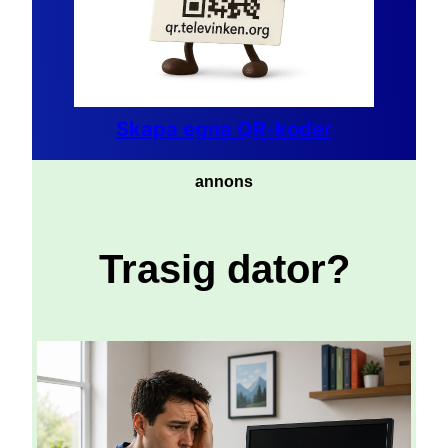
Skapa egna QR-koder
annons
Trasig dator?