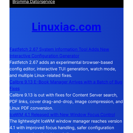
Bromma Datorservice
Linuxiac.com
Fastfetch 2.67 System Information Tool Adds New
Interactive Configuration Generator
Fastfetch 2.67 adds an experimental browser-based
config editor, interactive TUI generation, watch mode,
and multiple Linux-related fixes.
Calibre 9.13 E-Book Manager Arrives with a Batch of Bug
Fixes
Calibre 9.13 is out with fixes for Content Server search,
PDF links, cover drag-and-drop, image compression, and
Linux PDF conversion.
IceWM 4.1 Released with New Window Focus Control
The lightweight IceWM window manager reaches version
4.1 with improved focus handling, safer configuration