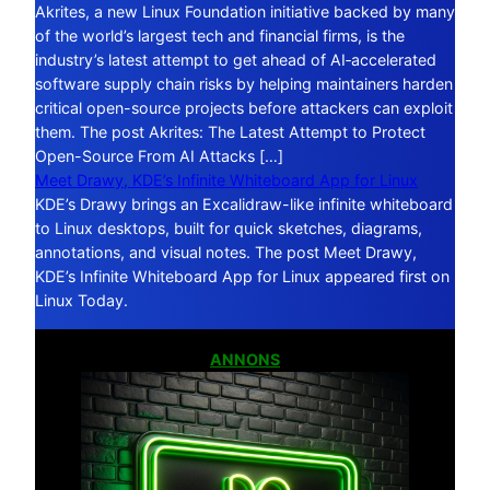
Akrites, a new Linux Foundation initiative backed by many
of the world’s largest tech and financial firms, is the
industry’s latest attempt to get ahead of AI‑accelerated
software supply chain risks by helping maintainers harden
critical open-source projects before attackers can exploit
them. The post Akrites: The Latest Attempt to Protect
Open-Source From AI Attacks […]
Meet Drawy, KDE’s Infinite Whiteboard App for Linux
KDE’s Drawy brings an Excalidraw-like infinite whiteboard
to Linux desktops, built for quick sketches, diagrams,
annotations, and visual notes. The post Meet Drawy,
KDE’s Infinite Whiteboard App for Linux appeared first on
Linux Today.
ANNONS