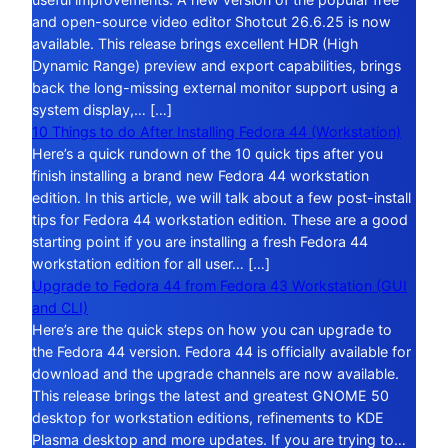
and open-source video editor Shotcut 26.6.25 is now
available. This release brings excellent HDR (High
Dynamic Range) preview and export capabilities, brings
back the long-missing external monitor support using a
system display,… […]
10 Things to do After Installing Fedora 44 (Workstation)
Here’s a quick rundown of the 10 quick tips after you
finish installing a brand new Fedora 44 workstation
edition. In this article, we will talk about a few post-install
tips for Fedora 44 workstation edition. These are a good
starting point if you are installing a fresh Fedora 44
workstation edition for all user… […]
Upgrade to Fedora 44 from Fedora 43 Workstation (GUI
and CLI)
Here’s are the quick steps on how you can upgrade to
the Fedora 44 version. Fedora 44 is officially available for
download and the upgrade channels are now available.
This release brings the latest and greatest GNOME 50
desktop for workstation editions, refinements to KDE
Plasma desktop and more updates. If you are trying to…