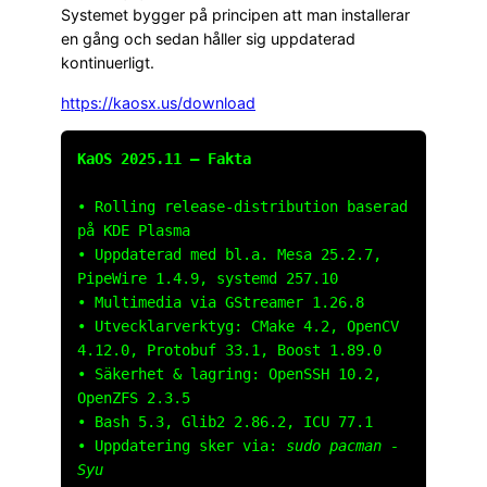
Systemet bygger på principen att man installerar
en gång och sedan håller sig uppdaterad
kontinuerligt.
https://kaosx.us/download
KaOS 2025.11 – Fakta
• Rolling release-distribution baserad
på KDE Plasma
• Uppdaterad med bl.a. Mesa 25.2.7,
PipeWire 1.4.9, systemd 257.10
• Multimedia via GStreamer 1.26.8
• Utvecklarverktyg: CMake 4.2, OpenCV
4.12.0, Protobuf 33.1, Boost 1.89.0
• Säkerhet & lagring: OpenSSH 10.2,
OpenZFS 2.3.5
• Bash 5.3, Glib2 2.86.2, ICU 77.1
• Uppdatering sker via:
sudo pacman -
Syu