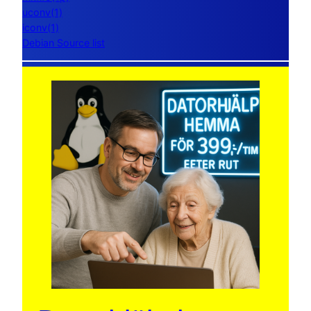
uconv(1)
iconv(1)
Debian Source list