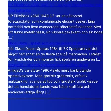
HP EliteBook x360 1040 G7 – en lyxig företagsdator med
lång batteritid
HP EliteBook x360 1040 G7 var en påkostad
företagsdator som kombinerade elegant design, lång
batteritid och flera avancerade säkerhetsfunktioner. Med
sitt tunna metallchassi, sin vikbara pekskärm och sin höga
[…]
Skool Daze – spelet som gjorde skolan till ett öppet kaos
När Skool Daze släpptes 1984 till ZX Spectrum var det
något helt annat än de flesta spel på marknaden. I stället
för rymdstrider och monster fick spelaren uppleva en […]
AmigaOS – operativsystemet som var före sin tid
AmigaOS var ett av 1980-talets mest banbrytande
operativsystem. Med grafiskt gränssnitt, effektiv
multitasking, avancerat ljud och färgstark grafik visade
det att hemdatorer kunde vara både kraftfulla och
användarvänliga långt […]