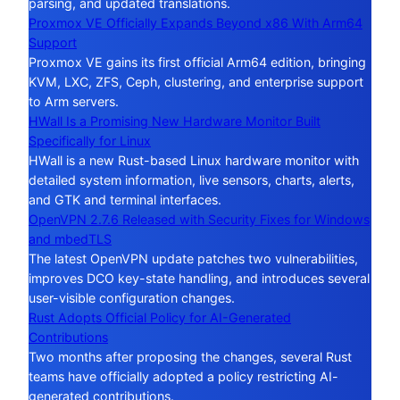
parsing, and updated translations.
Proxmox VE Officially Expands Beyond x86 With Arm64
Support
Proxmox VE gains its first official Arm64 edition, bringing
KVM, LXC, ZFS, Ceph, clustering, and enterprise support
to Arm servers.
HWall Is a Promising New Hardware Monitor Built
Specifically for Linux
HWall is a new Rust-based Linux hardware monitor with
detailed system information, live sensors, charts, alerts,
and GTK and terminal interfaces.
OpenVPN 2.7.6 Released with Security Fixes for Windows
and mbedTLS
The latest OpenVPN update patches two vulnerabilities,
improves DCO key-state handling, and introduces several
user-visible configuration changes.
Rust Adopts Official Policy for AI-Generated
Contributions
Two months after proposing the changes, several Rust
teams have officially adopted a policy restricting AI-
generated contributions.