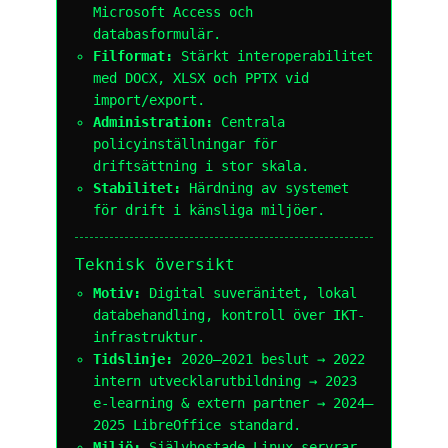
Microsoft Access och
databasformulär.
Filformat:
Stärkt interoperabilitet
med DOCX, XLSX och PPTX vid
import/export.
Administration:
Centrala
policyinställningar för
driftsättning i stor skala.
Stabilitet:
Härdning av systemet
för drift i känsliga miljöer.
Teknisk översikt
Motiv:
Digital suveränitet, lokal
databehandling, kontroll över IKT-
infrastruktur.
Tidslinje:
2020–2021 beslut → 2022
intern utvecklarutbildning → 2023
e-learning & extern partner → 2024–
2025 LibreOffice standard.
Miljö:
Självhostade Linux-servrar