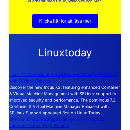
Vi arbetar med Linux, Windows och Mac.
Klicka här för att läsa mer
Linuxtoday
Incus 7.2 Container & Virtual Machine Manager Released
with SELinux Support
Discover the new Incus 7.2, featuring enhanced Container
& Virtual Machine Management with SELinux support for
improved security and performance. The post Incus 7.2
Container & Virtual Machine Manager Released with
SELinux Support appeared first on Linux Today.
Shelly 2.4.1 GUI Package Manager for Arch Linux
Improves Networking, Security