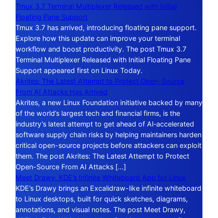
Tmux 3.7 Terminal Multiplexer Released with Initial
Floating Pane Support
Tmux 3.7 has arrived, introducing floating pane support.
Explore how this update can improve your terminal
workflow and boost productivity. The post Tmux 3.7
Terminal Multiplexer Released with Initial Floating Pane
Support appeared first on Linux Today.
Akrites: The Latest Attempt to Protect Open-Source
From AI Attacks Has Arrived
Akrites, a new Linux Foundation initiative backed by many
of the world’s largest tech and financial firms, is the
industry’s latest attempt to get ahead of AI‑accelerated
software supply chain risks by helping maintainers harden
critical open-source projects before attackers can exploit
them. The post Akrites: The Latest Attempt to Protect
Open-Source From AI Attacks […]
Meet Drawy, KDE’s Infinite Whiteboard App for Linux
KDE’s Drawy brings an Excalidraw-like infinite whiteboard
to Linux desktops, built for quick sketches, diagrams,
annotations, and visual notes. The post Meet Drawy,