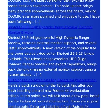
COSMIC 1.1.0, the latest version of their exciting Rust-
based desktop environment. This solid update brings
many practical improvements across the board, making
COSMIC even more polished and enjoyable to use. I have
been following… […]
Shotcut 26.6: High Dynamic Range Preview, External
Monitor & More
Shotcut 26.6 brings powerful High Dynamic Range
preview, restored external monitor support, and several
useful improvements. A new version of the popular free
and open-source video editor Shotcut 26.6.25 is now
available. This release brings excellent HDR (High
Dynamic Range) preview and export capabilities, brings
back the long-missing external monitor support using a
system display,… […]
10 Things to do After Installing Fedora 44 (Workstation)
Here’s a quick rundown of the 10 quick tips after you
finish installing a brand new Fedora 44 workstation
edition. In this article, we will talk about a few post-install
tips for Fedora 44 workstation edition. These are a good
starting point if you are installing a fresh Fedora 44