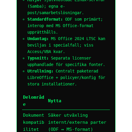
(Samba); egna e-
post/samarbetslösningar.
Standardformat:
ODF som primärt;
interop med MS Office-format
upprätthålls.
Undantag:
MS Office 2024 LTSC kan
beviljas i specialfall; viss
Access/VBA kvar.
Typsnitt:
Separata licenser
upphandlade för specifika fonter.
Utrullning:
Centralt paketerad
LibreOffice + policyer/konfig för
stora installationer.
Delområd
Nytta
e
Dokument
Säker utväxling
kompatib
internt/externa parter
ilitet
(ODF ↔ MS-format)