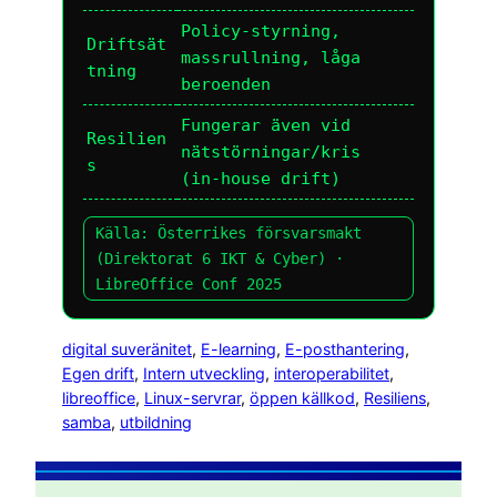
Policy-styrning,
Driftsät
massrullning, låga
tning
beroenden
Fungerar även vid
Resilien
nätstörningar/kris
s
(in-house drift)
Källa: Österrikes försvarsmakt
(Direktorat 6 IKT & Cyber) ·
LibreOffice Conf 2025
digital suveränitet
, 
E-learning
, 
E-posthantering
, 
Egen drift
, 
Intern utveckling
, 
interoperabilitet
, 
libreoffice
, 
Linux-servrar
, 
öppen källkod
, 
Resiliens
, 
samba
, 
utbildning