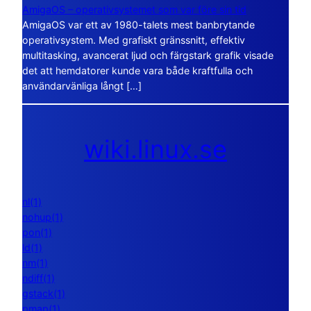
AmigaOS – operativsystemet som var före sin tid
AmigaOS var ett av 1980-talets mest banbrytande
operativsystem. Med grafiskt gränssnitt, effektiv
multitasking, avancerat ljud och färgstark grafik visade
det att hemdatorer kunde vara både kraftfulla och
användarvänliga långt […]
wiki.linux.se
nl(1)
nohup(1)
pon(1)
ld(1)
nm(1)
ndiff(1)
gstack(1)
pmap(1)