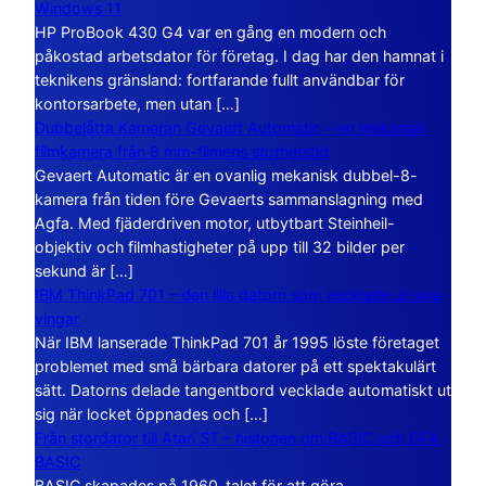
Windows 11
HP ProBook 430 G4 var en gång en modern och
påkostad arbetsdator för företag. I dag har den hamnat i
teknikens gränsland: fortfarande fullt användbar för
kontorsarbete, men utan […]
Dubbelåtta Kameran Gevaert Automatic – en mekanisk
filmkamera från 8 mm-filmens storhetstid
Gevaert Automatic är en ovanlig mekanisk dubbel-8-
kamera från tiden före Gevaerts sammanslagning med
Agfa. Med fjäderdriven motor, utbytbart Steinheil-
objektiv och filmhastigheter på upp till 32 bilder per
sekund är […]
IBM ThinkPad 701 – den lilla datorn som vecklade ut sina
vingar
När IBM lanserade ThinkPad 701 år 1995 löste företaget
problemet med små bärbara datorer på ett spektakulärt
sätt. Datorns delade tangentbord vecklade automatiskt ut
sig när locket öppnades och […]
Från stordator till Atari ST – historien om BASIC och GFA
BASIC
BASIC skapades på 1960-talet för att göra