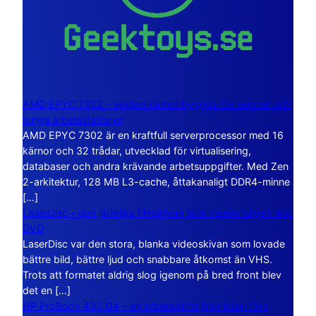
AMD EPYC 7302 – sexton kärnor byggda för servrar och
tunga arbetsstationer
AMD EPYC 7302 är en kraftfull serverprocessor med 16
kärnor och 32 trådar, utvecklad för virtualisering,
databaser och andra krävande arbetsuppgifter. Med Zen
2-arkitektur, 128 MB L3-cache, åttakanaligt DDR4-minne
[…]
LaserDisc – den jättelika filmskivan som visade vägen mot
DVD
LaserDisc var den stora, blanka videoskivan som lovade
bättre bild, bättre ljud och snabbare åtkomst än VHS.
Trots att formatet aldrig slog igenom på bred front blev
det en […]
HP ProBook 430 G4 – en arbetsdator från tiden före