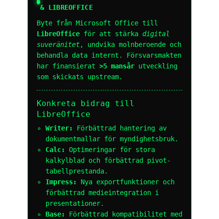
& LIBREOFFICE
Byte från Microsoft Office till
LibreOffice
för att stärka
digital
suveränitet
, undvika molnberoende och
behandla data internt. Försvarsmakten
har finansierat
>5 mansår
utveckling
som skickats upstream.
Konkreta bidrag till
LibreOffice
Writer:
Förbättrad hantering av
dokumentmallar för myndighetsbruk.
Calc:
Optimeringar för stora
kalkylblad och förbättrad pivot-
tabellprestanda.
Impress:
Nya exportfunktioner och
förbättrad medieintegration i
presentationer.
Base:
Förbättrad kompatibilitet med