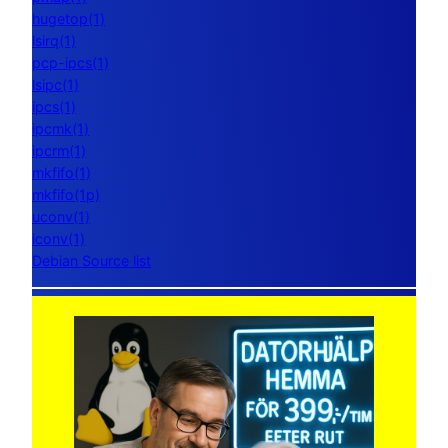
hugetop(1)
lsirq(1)
pcp-ipcs(1)
lsipc(1)
ipcs(1)
ipcmk(1)
ipcrm(1)
mkfifo(1)
mkfifo(1p)
uconv(1)
iconv(1)
Debian Source list