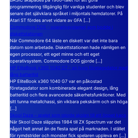
programmering tillgänglig för vanliga studenter och blev
senare det självklara språket i miljontals hemdatorer. På
Atari ST fördes arvet vidare av GFA […]
Commodore DOS – operativsystemet som bodde i
diskettstationen
När Commodore 64 läste en diskett var det inte bara
datorn som arbetade. Diskettstationen hade nämligen en
egen processor, ett eget minne och ett eget
operativsystem. Commodore DOS gjorde […]
HP EliteBook x360 1040 G7 – en lyxig företagsdator med
lång batteritid
HP EliteBook x360 1040 G7 var en påkostad
företagsdator som kombinerade elegant design, lång
batteritid och flera avancerade säkerhetsfunktioner. Med
sitt tunna metallchassi, sin vikbara pekskärm och sin höga
[…]
Skool Daze – spelet som gjorde skolan till ett öppet kaos
När Skool Daze släpptes 1984 till ZX Spectrum var det
något helt annat än de flesta spel på marknaden. I stället
för rymdstrider och monster fick spelaren uppleva en […]