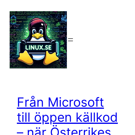
Hoppa
till
innehåll
Från Microsoft
till öppen källkod
– när Österrikes