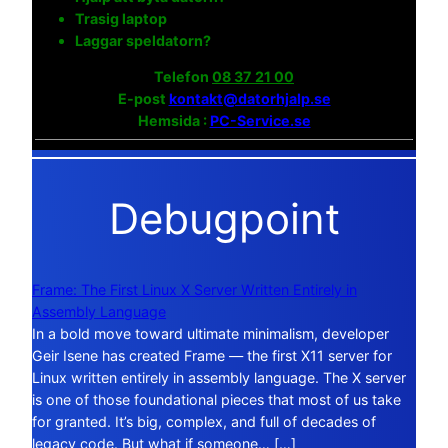
Trasig laptop
Laggar speldatorn?
Telefon
08 37 21 00
E-post
kontakt@datorhjalp.se
Hemsida :
PC-Service.se
Debugpoint
Frame: The First Linux X Server Written Entirely in
Assembly Language
In a bold move toward ultimate minimalism, developer
Geir Isene has created Frame — the first X11 server for
Linux written entirely in assembly language. The X server
is one of those foundational pieces that most of us take
for granted. It’s big, complex, and full of decades of
legacy code. But what if someone… […]