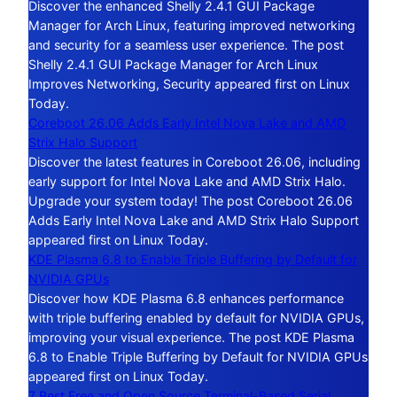
Discover the enhanced Shelly 2.4.1 GUI Package
Manager for Arch Linux, featuring improved networking
and security for a seamless user experience. The post
Shelly 2.4.1 GUI Package Manager for Arch Linux
Improves Networking, Security appeared first on Linux
Today.
Coreboot 26.06 Adds Early Intel Nova Lake and AMD
Strix Halo Support
Discover the latest features in Coreboot 26.06, including
early support for Intel Nova Lake and AMD Strix Halo.
Upgrade your system today! The post Coreboot 26.06
Adds Early Intel Nova Lake and AMD Strix Halo Support
appeared first on Linux Today.
KDE Plasma 6.8 to Enable Triple Buffering by Default for
NVIDIA GPUs
Discover how KDE Plasma 6.8 enhances performance
with triple buffering enabled by default for NVIDIA GPUs,
improving your visual experience. The post KDE Plasma
6.8 to Enable Triple Buffering by Default for NVIDIA GPUs
appeared first on Linux Today.
7 Best Free and Open Source Terminal-Based Serial