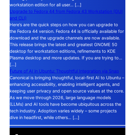
workstation edition for all user… […]
Upgrade to Fedora 44 from Fedora 43 Workstation (GUI
and CLI)
Here’s are the quick steps on how you can upgrade to
the Fedora 44 version. Fedora 44 is officially available for
download and the upgrade channels are now available.
This release brings the latest and greatest GNOME 50
desktop for workstation editions, refinements to KDE
Plasma desktop and more updates. If you are trying to…
[…]
Future of AI in Ubuntu: Thoughtful Integration via Snap
Canonical is bringing thoughtful, local-first AI to Ubuntu –
enhancing accessibility, enabling intelligent agents, and
keeping user privacy and open source values at the core.
As we move through 2026, large language models
(LLMs) and AI tools have become ubiquitous across the
tech industry. Adoption varies widely – some projects
dive in headfirst, while others… […]