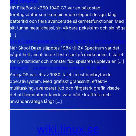
lång batteritid
HP EliteBook x360 1040 G7 var en påkostad
företagsdator som kombinerade elegant design, lång
batteritid och flera avancerade säkerhetsfunktioner. Med
sitt tunna metallchassi, sin vikbara pekskärm och sin höga
[…]
Skool Daze – spelet som gjorde skolan till ett öppet kaos
När Skool Daze släpptes 1984 till ZX Spectrum var det
något helt annat än de flesta spel på marknaden. I stället
för rymdstrider och monster fick spelaren uppleva en […]
AmigaOS – operativsystemet som var före sin tid
AmigaOS var ett av 1980-talets mest banbrytande
operativsystem. Med grafiskt gränssnitt, effektiv
multitasking, avancerat ljud och färgstark grafik visade
det att hemdatorer kunde vara både kraftfulla och
användarvänliga långt […]
wiki.linux.se