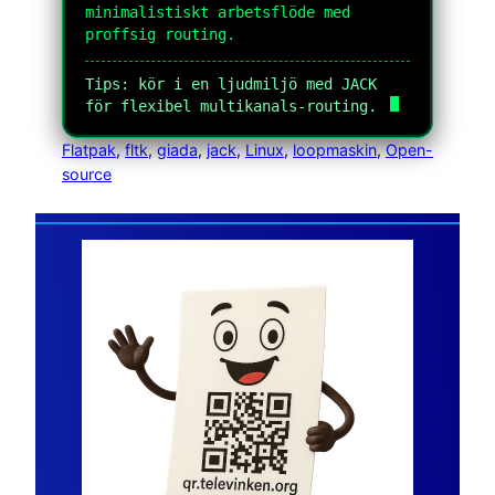
minimalistiskt arbetsflöde med
proffsig routing.
Tips: kör i en ljudmiljö med JACK
för flexibel multikanals-routing.
Flatpak
, 
fltk
, 
giada
, 
jack
, 
Linux
, 
loopmaskin
, 
Open-
source