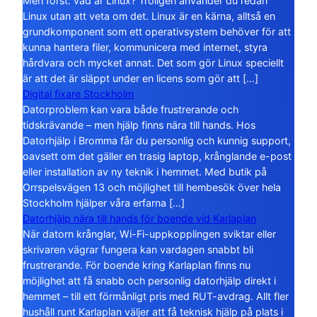
Men först: vad är Linux? Troligen använder du redan
Linux utan att veta om det. Linux är en kärna, alltså en
grundkomponent som ett operativsystem behöver för att
kunna hantera filer, kommunicera med internet, styra
hårdvara och mycket annat. Det som gör Linux speciellt
är att det är släppt under en licens som gör att […]
Digital fixare Stockholm
Datorproblem kan vara både frustrerande och
tidskrävande – men hjälp finns nära till hands. Hos
Datorhjälp i Bromma får du personlig och kunnig support,
oavsett om det gäller en trasig laptop, krånglande e-post
eller installation av ny teknik i hemmet. Med butik på
Orrspelsvägen 13 och möjlighet till hembesök över hela
Stockholm hjälper våra erfarna […]
Datorhjälp nära till hands för boende vid Karlaplan
När datorn krånglar, Wi-Fi-uppkopplingen sviktar eller
skrivaren vägrar fungera kan vardagen snabbt bli
frustrerande. För boende kring Karlaplan finns nu
möjlighet att få snabb och personlig datorhjälp direkt i
hemmet – till ett förmånligt pris med RUT-avdrag. Allt fler
hushåll runt Karlaplan väljer att få teknisk hjälp på plats i