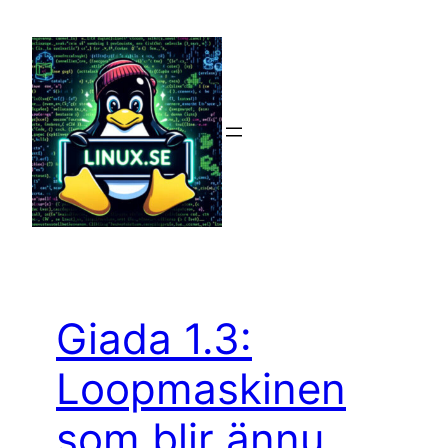
Hoppa
till
innehåll
Giada 1.3:
Loopmaskinen
som blir ännu