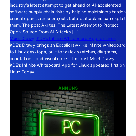
industry’s latest attempt to get ahead of AI‑accelerated
software supply chain risks by helping maintainers harden
critical open-source projects before attackers can exploit
them. The post Akrites: The Latest Attempt to Protect
Open-Source From AI Attacks […]
Meet Drawy, KDE’s Infinite Whiteboard App for Linux
KDE’s Drawy brings an Excalidraw-like infinite whiteboard
to Linux desktops, built for quick sketches, diagrams,
annotations, and visual notes. The post Meet Drawy,
KDE’s Infinite Whiteboard App for Linux appeared first on
Linux Today.
ANNONS