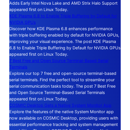
Adds Early Intel Nova Lake and AMD Strix Halo Support
appeared first on Linux Today.
KDE Plasma 6.8 to Enable Triple Buffering by Default for
NVIDIA GPUs
Discover how KDE Plasma 6.8 enhances performance
with triple buffering enabled by default for NVIDIA GPUs,
improving your visual experience. The post KDE Plasma
6.8 to Enable Triple Buffering by Default for NVIDIA GPUs
appeared first on Linux Today.
7 Best Free and Open Source Terminal-Based Serial
Terminals
Explore our top 7 free and open-source terminal-based
serial terminals. Find the perfect tool to streamline your
serial communication tasks today. The post 7 Best Free
and Open Source Terminal-Based Serial Terminals
appeared first on Linux Today.
COSMIC Desktop Gets a Native System Monitor App
Explore the features of the native System Monitor app
now available on COSMIC Desktop, providing users with
essential performance tracking and system management