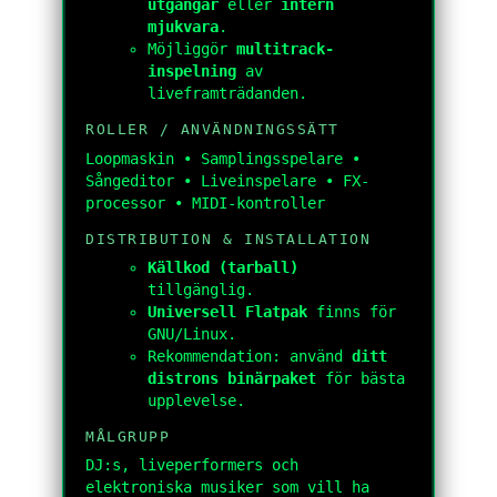
utgångar
eller
intern
mjukvara
.
Möjliggör
multitrack-
inspelning
av
liveframträdanden.
ROLLER / ANVÄNDNINGSSÄTT
Loopmaskin • Samplingsspelare •
Sångeditor • Liveinspelare • FX-
processor • MIDI-kontroller
DISTRIBUTION & INSTALLATION
Källkod (tarball)
tillgänglig.
Universell Flatpak
finns för
GNU/Linux.
Rekommendation: använd
ditt
distrons binärpaket
för bästa
upplevelse.
MÅLGRUPP
DJ:s, liveperformers och
elektroniska musiker som vill ha