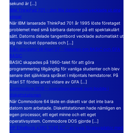
sekund är […]
IBM ThinkPad 701 – den lilla datorn som vecklade ut sina
vingar
När IBM lanserade ThinkPad 701 år 1995 löste företaget
problemet med små bärbara datorer på ett spektakulärt
sätt. Datorns delade tangentbord vecklade automatiskt ut
sig när locket öppnades och […]
Från stordator till Atari ST – historien om BASIC och GFA
BASIC
BASIC skapades på 1960-talet för att göra
programmering tillgänglig för vanliga studenter och blev
senare det självklara språket i miljontals hemdatorer. På
Atari ST fördes arvet vidare av GFA […]
Commodore DOS – operativsystemet som bodde i
diskettstationen
När Commodore 64 läste en diskett var det inte bara
datorn som arbetade. Diskettstationen hade nämligen en
egen processor, ett eget minne och ett eget
operativsystem. Commodore DOS gjorde […]
HP EliteBook x360 1040 G7 – en lyxig företagsdator med