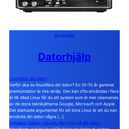
Klockradio
Datorhjälp
Linuxifiera din dator
Varför ska du linuxifiera din dator? En 10–15 år gammal
premiumdator är inte skräp. Den kan ofta användas i flera
år till. Med Linux får du ett system som är mer oberoende
av de stora teknikjättarna Google, Microsoft och Apple.
Det starkaste argumentet för att köra Linux är att du kan
använda din dator några […]
Installera Debian, Ubuntu eller Mint på din dator