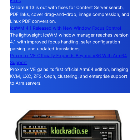
Fixes
Calibre 9.13 is out with fixes for Content Server search,
PDF links, cover drag-and-drop, image compression, and
Linux PDF conversion.
IceWM 4.1 Released with New Window Focus Control
The lightweight IceWM window manager reaches version
4.1 with improved focus handling, safer configuration
parsing, and updated translations.
Proxmox VE Officially Expands Beyond x86 With Arm64
Support
Proxmox VE gains its first official Arm64 edition, bringing
KVM, LXC, ZFS, Ceph, clustering, and enterprise support
to Arm servers.