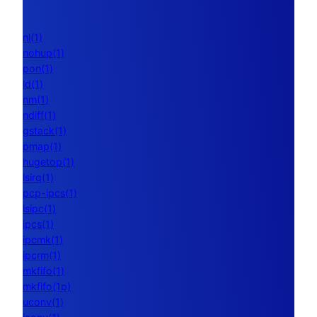
nl(1)
nohup(1)
pon(1)
ld(1)
nm(1)
ndiff(1)
gstack(1)
pmap(1)
hugetop(1)
lsirq(1)
pcp-ipcs(1)
lsipc(1)
ipcs(1)
ipcmk(1)
ipcrm(1)
mkfifo(1)
mkfifo(1p)
uconv(1)