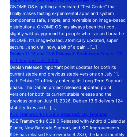
GNOME OS is getting a dedicated “Test Center” that
finally makes testing experimental apps and system
components safe, simple, and reversible on image-based
distributions. GNOME OS has always been that cool,
slightly wild playground for people who live and breathe
GNOME. It’s image-based, atomically updated, super
secure… and until now, a bit of a pain… […]
Debian 12.15 and 13.6 Released: Bookworm Enters LTS
with Support Until 2028
Debian released important point updates for both its
current stable and previous stable versions on July 11,
with Debian 12 officially entering its Long Term Support
phase. The Debian project released updated point
versions for both its current stable release and the
previous one on July 11, 2026. Debian 13.6 delivers 124
stability fixes and… […]
KDE Frameworks 6.28.0 Released: Key Features
KDE Frameworks 6.28.0 Released with Android Calendar
Plugin, New Barcode Support, and KIO Improvements.
KDE has released Frameworks 6.28.0, the latest monthly