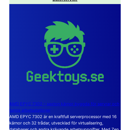
AMD EPYC 7302 – sexton kärnor byggda för servrar och
tunga arbetsstationer
AMD EPYC 7302 är en kraftfull serverprocessor med 16
kärnor och 32 trådar, utvecklad för virtualisering,
databaser och andra krävande arbetsuppgifter. Med Zen