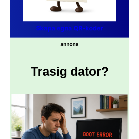
Skapa egna QR-koder
annons
Trasig dator?