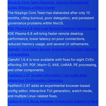
Nixpkgs Core Team Dissolves, Leaving Governance
Duties Without a Direct Owner
The Nixpkgs Core Team has disbanded after only 10
months, citing burnout, poor delegation, and persistent
governance problems within NixOS.
KDE Plasma 6.8 Improves Remote Desktop Performance
KDE Plasma 6.8 will bring faster remote desktop
performance, lower latency on poor connections,
reduced memory usage, and several UI refinements.
ClamAV 1.5.4 Open-Source Antivirus Fixes Eight Security
Vulnerabilities
ClamAV 1.5.4 is now available with fixes for eight CVEs
affecting ZIP, PDF, Mach-O, XAR, UnRAR, PE processing,
and other components.
Fastfetch 2.67 System Information Tool Adds New
Interactive Configuration Generator
Fastfetch 2.67 adds an experimental browser-based
config editor, interactive TUI generation, watch mode,
and multiple Linux-related fixes.
Calibre 9.13 E-Book Manager Arrives with a Batch of Bug