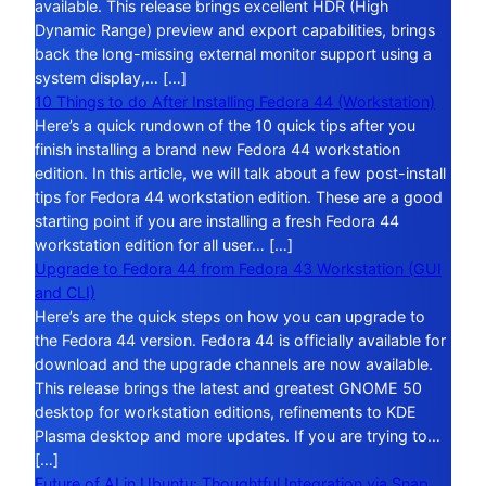
available. This release brings excellent HDR (High
Dynamic Range) preview and export capabilities, brings
back the long-missing external monitor support using a
system display,… […]
10 Things to do After Installing Fedora 44 (Workstation)
Here’s a quick rundown of the 10 quick tips after you
finish installing a brand new Fedora 44 workstation
edition. In this article, we will talk about a few post-install
tips for Fedora 44 workstation edition. These are a good
starting point if you are installing a fresh Fedora 44
workstation edition for all user… […]
Upgrade to Fedora 44 from Fedora 43 Workstation (GUI
and CLI)
Here’s are the quick steps on how you can upgrade to
the Fedora 44 version. Fedora 44 is officially available for
download and the upgrade channels are now available.
This release brings the latest and greatest GNOME 50
desktop for workstation editions, refinements to KDE
Plasma desktop and more updates. If you are trying to…
[…]
Future of AI in Ubuntu: Thoughtful Integration via Snap