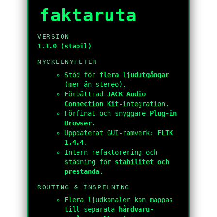
faktaruta
VERSION
1.3.0 (stabil)
NYCKELNYHETER
Stöd för
flera ljudutgångar
(mer än stereo).
Förbättrad
JACK Audio
Connection Kit
-integration.
Förfinat och snyggare
Plug-in
Browser
.
Uppdaterat GUI-ramverk:
FLTK
1.4.4
.
Intern refaktorering och
städning för
stabilitet och
prestanda
.
ROUTING & INSPELNING
Flera ljudkanaler kan mappas
till separata
hårdvaru-