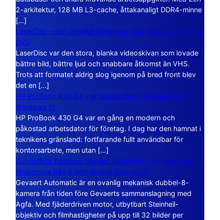
2-arkitektur, 128 MB L3-cache, åttakanaligt DDR4-minne
[…]
LaserDisc – den jättelika filmskivan som visade vägen mot
DVD
LaserDisc var den stora, blanka videoskivan som lovade
bättre bild, bättre ljud och snabbare åtkomst än VHS.
Trots att formatet aldrig slog igenom på bred front blev
det en […]
HP ProBook 430 G4 – en arbetsdator från tiden före
Windows 11
HP ProBook 430 G4 var en gång en modern och
påkostad arbetsdator för företag. I dag har den hamnat i
teknikens gränsland: fortfarande fullt användbar för
kontorsarbete, men utan […]
Dubbelåtta Kameran Gevaert Automatic – en mekanisk
filmkamera från 8 mm-filmens storhetstid
Gevaert Automatic är en ovanlig mekanisk dubbel-8-
kamera från tiden före Gevaerts sammanslagning med
Agfa. Med fjäderdriven motor, utbytbart Steinheil-
objektiv och filmhastigheter på upp till 32 bilder per