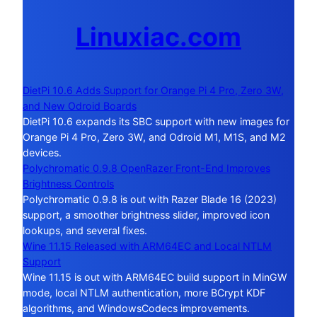
Linuxiac.com
DietPi 10.6 Adds Support for Orange Pi 4 Pro, Zero 3W,
and New Odroid Boards
DietPi 10.6 expands its SBC support with new images for
Orange Pi 4 Pro, Zero 3W, and Odroid M1, M1S, and M2
devices.
Polychromatic 0.9.8 OpenRazer Front-End Improves
Brightness Controls
Polychromatic 0.9.8 is out with Razer Blade 16 (2023)
support, a smoother brightness slider, improved icon
lookups, and several fixes.
Wine 11.15 Released with ARM64EC and Local NTLM
Support
Wine 11.15 is out with ARM64EC build support in MinGW
mode, local NTLM authentication, more BCrypt KDF
algorithms, and WindowsCodecs improvements.