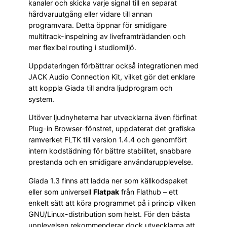
kanaler och skicka varje signal till en separat
hårdvaruutgång eller vidare till annan
programvara. Detta öppnar för smidigare
multitrack-inspelning av liveframträdanden och
mer flexibel routing i studiomiljö.
Uppdateringen förbättrar också integrationen med
JACK Audio Connection Kit, vilket gör det enklare
att koppla Giada till andra ljudprogram och
system.
Utöver ljudnyheterna har utvecklarna även förfinat
Plug-in Browser-fönstret, uppdaterat det grafiska
ramverket FLTK till version 1.4.4 och genomfört
intern kodstädning för bättre stabilitet, snabbare
prestanda och en smidigare användarupplevelse.
Giada 1.3 finns att ladda ner som källkodspaket
eller som universell
Flatpak
från Flathub – ett
enkelt sätt att köra programmet på i princip vilken
GNU/Linux-distribution som helst. För den bästa
upplevelsen rekommenderar dock utvecklarna att