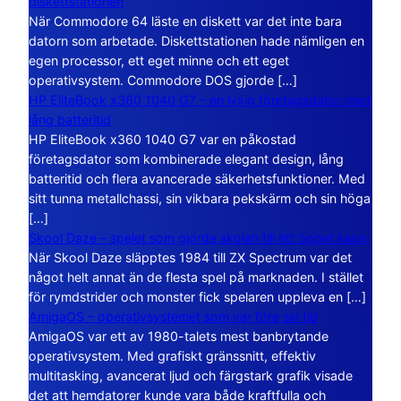
diskettstationen
När Commodore 64 läste en diskett var det inte bara
datorn som arbetade. Diskettstationen hade nämligen en
egen processor, ett eget minne och ett eget
operativsystem. Commodore DOS gjorde […]
HP EliteBook x360 1040 G7 – en lyxig företagsdator med
lång batteritid
HP EliteBook x360 1040 G7 var en påkostad
företagsdator som kombinerade elegant design, lång
batteritid och flera avancerade säkerhetsfunktioner. Med
sitt tunna metallchassi, sin vikbara pekskärm och sin höga
[…]
Skool Daze – spelet som gjorde skolan till ett öppet kaos
När Skool Daze släpptes 1984 till ZX Spectrum var det
något helt annat än de flesta spel på marknaden. I stället
för rymdstrider och monster fick spelaren uppleva en […]
AmigaOS – operativsystemet som var före sin tid
AmigaOS var ett av 1980-talets mest banbrytande
operativsystem. Med grafiskt gränssnitt, effektiv
multitasking, avancerat ljud och färgstark grafik visade
det att hemdatorer kunde vara både kraftfulla och