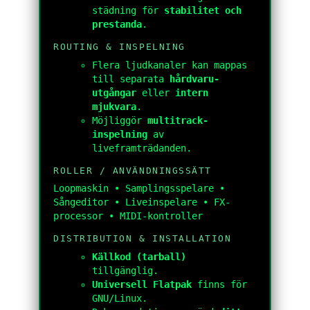
städning för
stabilitet och
prestanda
.
ROUTING & INSPELNING
Flera ljudkanaler kan mappas
till separata
hårdvaru-
utgångar
eller
intern
mjukvara
.
Möjliggör
multitrack-
inspelning
av
liveframträdanden.
ROLLER / ANVÄNDNINGSSÄTT
Loopmaskin • Samplingsspelare •
Sångeditor • Liveinspelare • FX-
processor • MIDI-kontroller
DISTRIBUTION & INSTALLATION
Källkod (tarball)
tillgänglig.
Universell Flatpak
finns för
GNU/Linux.