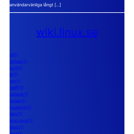
användarvänliga långt […]
wiki.linux.se
nl(1)
nohup(1)
pon(1)
ld(1)
nm(1)
ndiff(1)
gstack(1)
pmap(1)
hugetop(1)
lsirq(1)
pcp-ipcs(1)
lsipc(1)
ipcs(1)