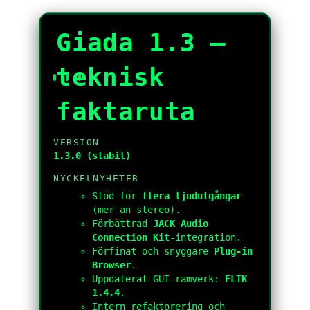
Giada 1.3 —
teknisk
faktaruta
VERSION
1.3.0 (stabil)
NYCKELNYHETER
Stöd för
flera ljudutgångar
(mer än stereo).
Förbättrad
JACK Audio
Connection Kit
-integration.
Förfinat och snyggare
Plug-in
Browser
.
Uppdaterat GUI-ramverk:
FLTK
1.4.4
.
Intern refaktorering och