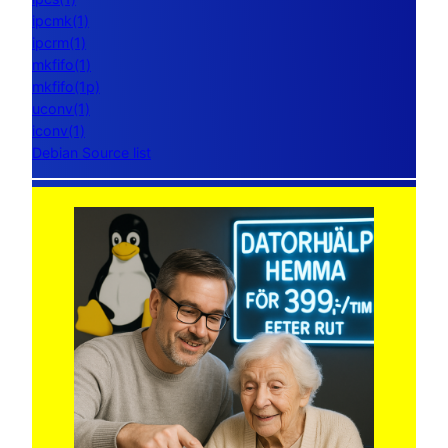
ipcmk(1)
ipcrm(1)
mkfifo(1)
mkfifo(1p)
uconv(1)
iconv(1)
Debian Source list