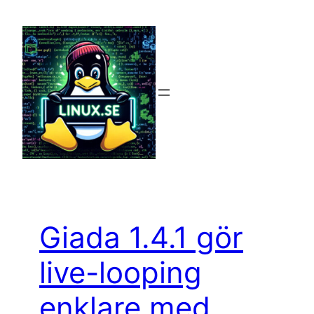
Hoppa
till
innehåll
Giada 1.4.1 gör
live-looping
enklare med