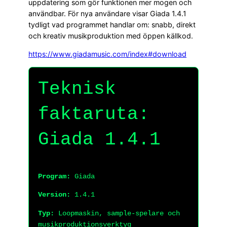
uppdatering som gör funktionen mer mogen och
användbar. För nya användare visar Giada 1.4.1
tydligt vad programmet handlar om: snabb, direkt
och kreativ musikproduktion med öppen källkod.
https://www.giadamusic.com/index#download
Teknisk
faktaruta:
Giada 1.4.1
Program:
Giada
Version:
1.4.1
Typ:
Loopmaskin, sample-spelare och
musikproduktionsverktyg