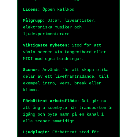
Licens:
Öppen källkod
Målgrupp:
DJ:ar, liveartister,
elektroniska musiker och
ljudexperimenterare
Viktigaste nyheten:
Stöd för att
växla scener via tangentbord eller
MIDI med egna bindningar.
Scener:
Används för att skapa olika
delar av ett liveframträdande, till
exempel intro, vers, break eller
klimax.
Förbättrat arbetsflöde:
Det går nu
att ångra scenbyte när transporten är
igång och byta namn på en kanal i
alla scener samtidigt.
Ljudplugin:
Förbättrat stöd för