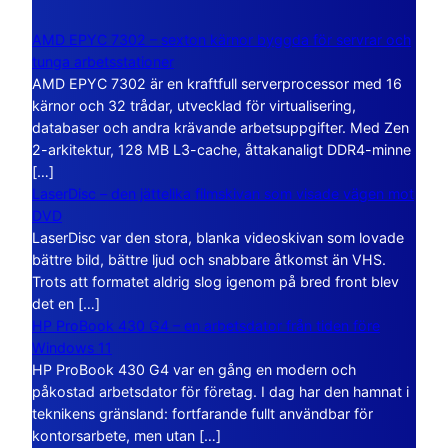
AMD EPYC 7302 – sexton kärnor byggda för servrar och
tunga arbetsstationer
AMD EPYC 7302 är en kraftfull serverprocessor med 16
kärnor och 32 trådar, utvecklad för virtualisering,
databaser och andra krävande arbetsuppgifter. Med Zen
2-arkitektur, 128 MB L3-cache, åttakanaligt DDR4-minne
[…]
LaserDisc – den jättelika filmskivan som visade vägen mot
DVD
LaserDisc var den stora, blanka videoskivan som lovade
bättre bild, bättre ljud och snabbare åtkomst än VHS.
Trots att formatet aldrig slog igenom på bred front blev
det en […]
HP ProBook 430 G4 – en arbetsdator från tiden före
Windows 11
HP ProBook 430 G4 var en gång en modern och
påkostad arbetsdator för företag. I dag har den hamnat i
teknikens gränsland: fortfarande fullt användbar för
kontorsarbete, men utan […]