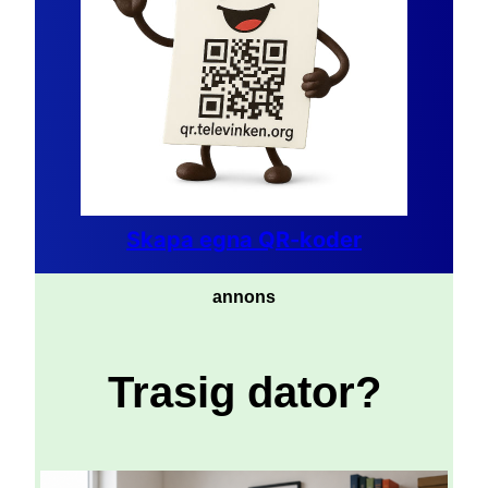
Skapa egna QR-koder
annons
Trasig dator?