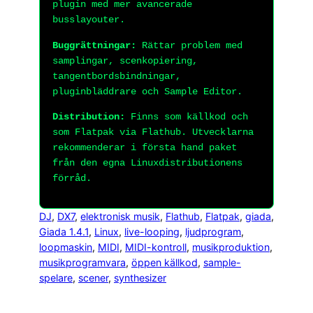
plugin med mer avancerade
busslayouter.
Buggrättningar:
Rättar problem med
samplingar, scenkopiering,
tangentbordsbindningar,
pluginbläddrare och Sample Editor.
Distribution:
Finns som källkod och
som Flatpak via Flathub. Utvecklarna
rekommenderar i första hand paket
från den egna Linuxdistributionens
förråd.
DJ
, 
DX7
, 
elektronisk musik
, 
Flathub
, 
Flatpak
, 
giada
, 
Giada 1.4.1
, 
Linux
, 
live-looping
, 
ljudprogram
, 
loopmaskin
, 
MIDI
, 
MIDI-kontroll
, 
musikproduktion
, 
musikprogramvara
, 
öppen källkod
, 
sample-
spelare
, 
scener
, 
synthesizer