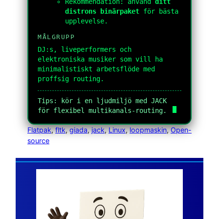
Rekommendation: använd
ditt
distrons binärpaket
för bästa
upplevelse.
MÅLGRUPP
DJ:s, liveperformers och
elektroniska musiker som vill ha
minimalistiskt arbetsflöde med
proffsig routing.
Tips: kör i en ljudmiljö med JACK
för flexibel multikanals-routing.
Flatpak
, 
fltk
, 
giada
, 
jack
, 
Linux
, 
loopmaskin
, 
Open-
source