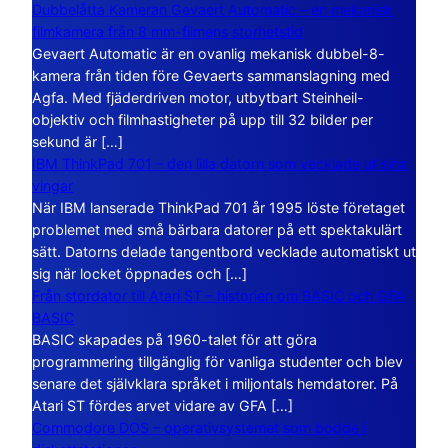
Dubbelåtta Kameran Gevaert Automatic – en mekanisk
filmkamera från 8 mm-filmens storhetstid
Gevaert Automatic är en ovanlig mekanisk dubbel-8-
kamera från tiden före Gevaerts sammanslagning med
Agfa. Med fjäderdriven motor, utbytbart Steinheil-
objektiv och filmhastigheter på upp till 32 bilder per
sekund är […]
IBM ThinkPad 701 – den lilla datorn som vecklade ut sina
vingar
När IBM lanserade ThinkPad 701 år 1995 löste företaget
problemet med små bärbara datorer på ett spektakulärt
sätt. Datorns delade tangentbord vecklade automatiskt ut
sig när locket öppnades och […]
Från stordator till Atari ST – historien om BASIC och GFA
BASIC
BASIC skapades på 1960-talet för att göra
programmering tillgänglig för vanliga studenter och blev
senare det självklara språket i miljontals hemdatorer. På
Atari ST fördes arvet vidare av GFA […]
Commodore DOS – operativsystemet som bodde i