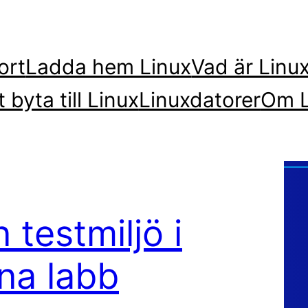
ort
Ladda hem Linux
Vad är Linu
t byta till Linux
Linuxdatorer
Om L
 testmiljö i
na labb