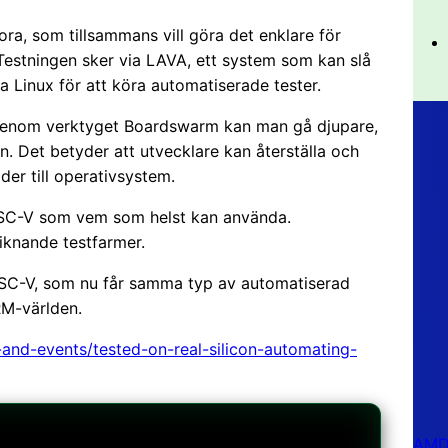
ra, som tillsammans vill göra det enklare för
 Testningen sker via LAVA, ett system som kan slå
a Linux för att köra automatiserade tester.
. Genom verktyget Boardswarm kan man gå djupare,
rn. Det betyder att utvecklare kan återställa och
der till operativsystem.
r RISC-V som vem som helst kan använda.
iknande testfarmer.
RISC-V, som nu får samma typ av automatiserad
RM-världen.
nd-events/tested-on-real-silicon-automating-
AMD 