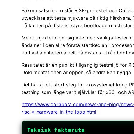
Bakom satsningen står RISE-projektet och Collabo
utvecklare att testa mjukvara på riktig hårdvara.
på korten på distans, styra bootloadern och start
Men projektet nöjer sig inte med vanliga tester
ända ner i den allra första startkedjan i processo
omflasha enheterna helt på distans – från bootloa
Resultatet är en publikt tillgänglig testmiljö fö
Dokumentationen är öppen, så andra kan bygga l
Det här är ett stort steg för ekosystemet kring 
testning som länge varit självklar för x86- och A
https://www.collabora.com/news-and-blog/news-a
risc-v-hardware-in-the-loop.html
Teknisk faktaruta