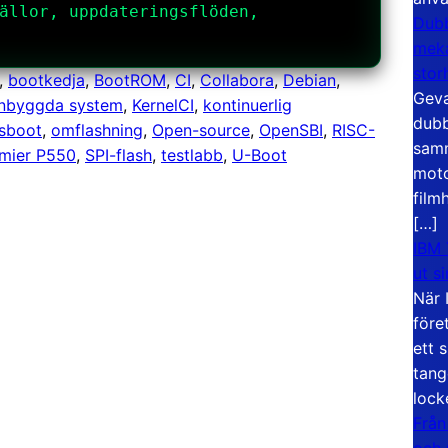
ällor, uppdateringsflöden,
Dubb
meka
stor
, 
bootkedja
, 
BootROM
, 
CI
, 
Collabora
, 
Debian
, 
Geva
inbyggda system
, 
KernelCI
, 
kontinuerlig
dubb
sboot
, 
omflashning
, 
Open-source
, 
OpenSBI
, 
RISC-
samm
emier P550
, 
SPI-flash
, 
testlabb
, 
U-Boot
moto
film
[…]
IBM 
ut s
När 
före
ett 
tang
lock
Från
och