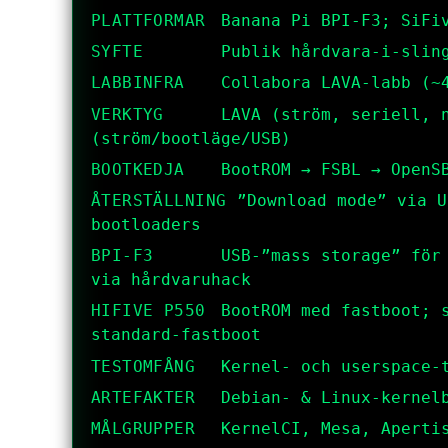
PLATTFORMAR
Banana Pi BPI-F3; SiFi
SYFTE
Publik hårdvara-i-slin
LABBINFRA
Collabora LAVA-labb (~
VERKTYG
LAVA (ström, seriell, 
(ström/bootläge/USB)
BOOTKEDJA
BootROM → FSBL → OpenS
ÅTERSTÄLLNING
”Download mode” via U
bootloaders
BPI-F3
USB-”mass storage” för
via hårdvaruhack
HIFIVE P550
BootROM med
fastboot
; 
standard-fastboot
TESTOMFÅNG
Kernel- och userspace-
ARTEFAKTER
Debian- & Linux-kernel
MÅLGRUPPER
KernelCI, Mesa, Aperti