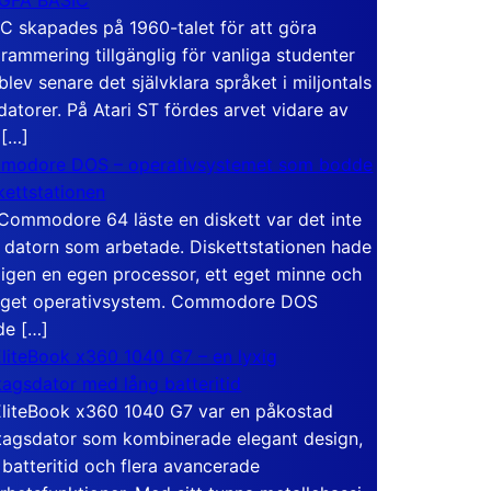
C skapades på 1960-talet för att göra
rammering tillgänglig för vanliga studenter
blev senare det självklara språket i miljontals
atorer. På Atari ST fördes arvet vidare av
 […]
modore DOS – operativsystemet som bodde
skettstationen
Commodore 64 läste en diskett var det inte
 datorn som arbetade. Diskettstationen hade
igen en egen processor, ett eget minne och
eget operativsystem. Commodore DOS
de […]
liteBook x360 1040 G7 – en lyxig
tagsdator med lång batteritid
liteBook x360 1040 G7 var en påkostad
tagsdator som kombinerade elegant design,
 batteritid och flera avancerade