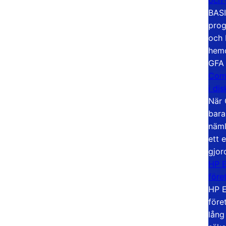
BASI
prog
och 
hemd
GFA
Com
i di
När 
bara
näml
ett 
gjor
HP E
före
HP E
före
lång