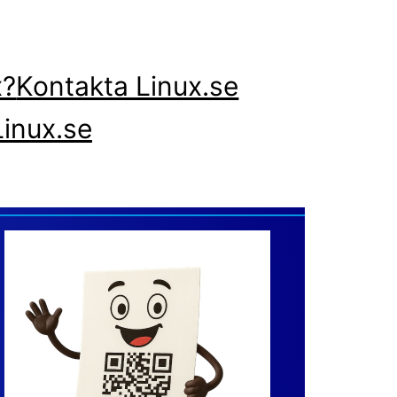
x?
Kontakta Linux.se
inux.se