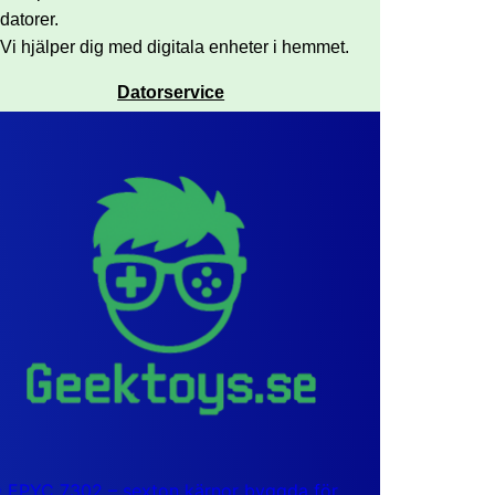
datorer.
Vi hjälper dig med digitala enheter i hemmet.
Datorservice
EPYC 7302 – sexton kärnor byggda för