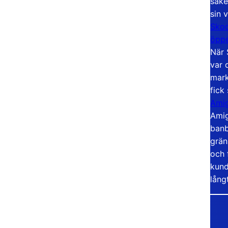
säke
sin 
Skoo
öppe
När 
var 
mark
fick
Amig
Amig
banb
grän
och 
kund
lång