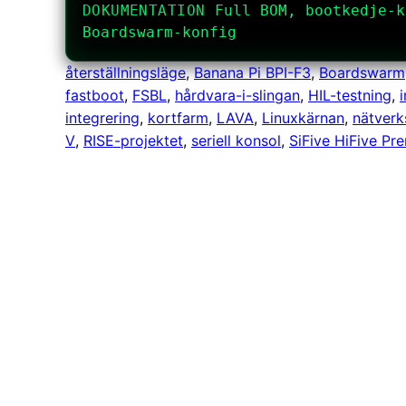
DOKUMENTATION
Full BOM, bootkedje-k
Boardswarm-konfig
återställningsläge
, 
Banana Pi BPI-F3
, 
Boardswarm
fastboot
, 
FSBL
, 
hårdvara-i-slingan
, 
HIL-testning
, 
integrering
, 
kortfarm
, 
LAVA
, 
Linuxkärnan
, 
nätverk
V
, 
RISE-projektet
, 
seriell konsol
, 
SiFive HiFive Pr