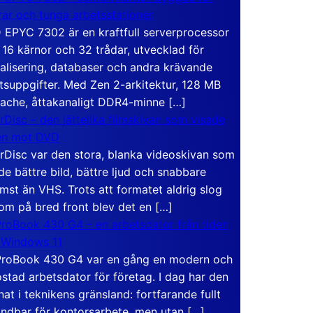
rar och tunga arbetsstationer
EPYC 7302 är en kraftfull serverprocessor
16 kärnor och 32 trådar, utvecklad för
ualisering, databaser och andra krävande
tsuppgifter. Med Zen 2-arkitektur, 128 MB
ache, åttakanaligt DDR4-minne […]
rDisc – den jättelika filmskivan som visade
en mot DVD
rDisc var den stora, blanka videoskivan som
de bättre bild, bättre ljud och snabbare
mst än VHS. Trots att formatet aldrig slog
om på bred front blev det en […]
roBook 430 G4 – en arbetsdator från tiden
 Windows 11
roBook 430 G4 var en gång en modern och
stad arbetsdator för företag. I dag har den
at i teknikens gränsland: fortfarande fullt
ndbar för kontorsarbete, men utan […]