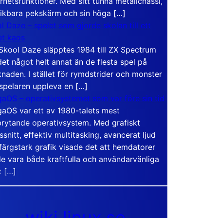
rhetsfunktioner. Med sitt tunna metallchassi,
vikbara pekskärm och sin höga […]
l Daze – spelet som gjorde skolan till ett
t kaos
Skool Daze släpptes 1984 till ZX Spectrum
det något helt annat än de flesta spel på
naden. I stället för rymdstrider och monster
 spelaren uppleva en […]
aOS – operativsystemet som var före sin tid
aOS var ett av 1980-talets mest
rytande operativsystem. Med grafiskt
ssnitt, effektiv multitasking, avancerat ljud
färgstark grafik visade det att hemdatorer
e vara både kraftfulla och användarvänliga
t […]
wiki.linux.se