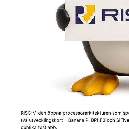
RISC-V, den öppna processorarkitekturen som spås 
två utvecklingskort – Banana Pi BPI-F3 och SiFive 
publika testlabb.