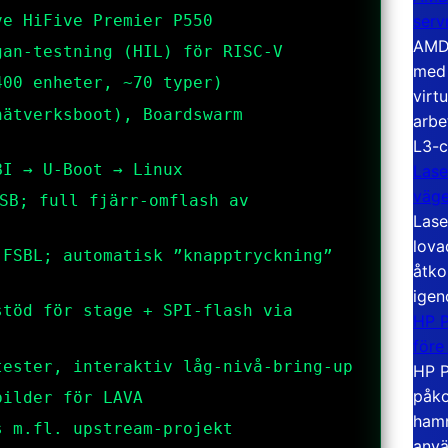
serv
ve HiFive Premier P550
AMD 
gan-testning (HIL) för RISC-V
med 
400 enheter, ~70 typer)
virt
nätverksboot), Boardswarm
arbe
L3-c
BI → U-Boot → Linux
Lase
väg
SB; full fjärr-omflash av
Lase
lova
 FSBL; automatisk ”knapptryckning”
åtko
igen
stöd för
stage
+ SPI-flash via
HP P
före
tester, interaktiv låg-nivå-bring-up
HP P
påko
bilder för LAVA
hamn
s m.fl. upstream-projekt
anvä