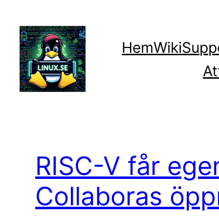
Hoppa
till
innehåll
Hem
Wiki
Supp
At
RISC-V får egen
Collaboras öpp