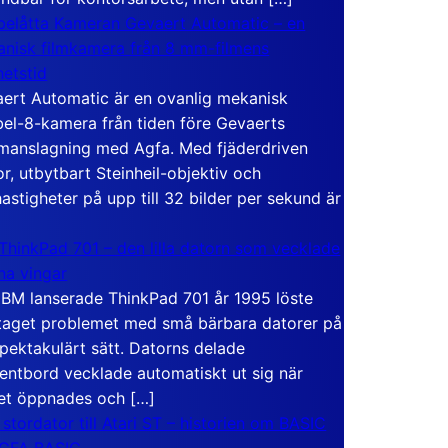
elåtta Kameran Gevaert Automatic – en
nisk filmkamera från 8 mm-filmens
hetstid
ert Automatic är en ovanlig mekanisk
el-8-kamera från tiden före Gevaerts
anslagning med Agfa. Med fjäderdriven
r, utbytbart Steinheil-objektiv och
hastigheter på upp till 32 bilder per sekund är
ThinkPad 701 – den lilla datorn som vecklade
ina vingar
IBM lanserade ThinkPad 701 år 1995 löste
taget problemet med små bärbara datorer på
spektakulärt sätt. Datorns delade
entbord vecklade automatiskt ut sig när
et öppnades och […]
 stordator till Atari ST – historien om BASIC
 GFA BASIC