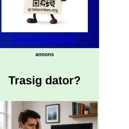
Skapa egna QR-koder
annons
Trasig dator?