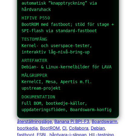
automatisk ”knapptryckning” via
hårdvaruhack
HIFIVE P550
BootROM med
fastboot
; stöd för
stage
+
SPI-flash via standard-fastboot
TESTOMFÅNG
Kernel- och userspace-tester,
interaktiv låg-nivå-bring-up
ARTEFAKTER
Debian- & Linux-kernelbilder för LAVA
MÅLGRUPPER
KernelCI, Mesa, Apertis m.fl.
upstream-projekt
DOKUMENTATION
Full BOM, bootkedje-källor,
uppdateringsflöden, Boardswarm-konfig
återställningsläge
, 
Banana Pi BPI-F3
, 
Boardswarm
, 
bootkedja
, 
BootROM
, 
CI
, 
Collabora
, 
Debian
, 
fastboot
, 
FSBL
, 
hårdvara-i-slingan
, 
HIL-testning
, 