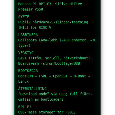
Banana Pi BPI-F3; SiFive HiFive
Premier P550
SYFTE
Publik hårdvara-i-slingan-testning
(HIL) för RISC-V
LABBINFRA
Collabora LAVA-labb (~400 enheter, ~70
typer)
VERKTYG
LAVA (ström, seriell, nätverksboot),
Boardswarm (ström/bootläge/USB)
BOOTKEDJA
BootROM → FSBL → OpenSBI → U-Boot →
Linux
ÅTERSTÄLLNING
”Download mode” via USB; full fjärr-
omflash av bootloaders
BPI-F3
USB-”mass storage” för FSBL;