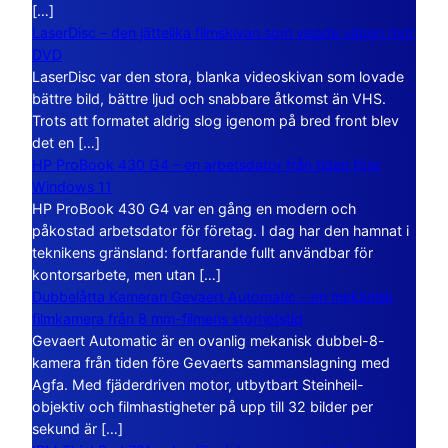
[…]
LaserDisc – den jättelika filmskivan som visade vägen mot
DVD
LaserDisc var den stora, blanka videoskivan som lovade
bättre bild, bättre ljud och snabbare åtkomst än VHS.
Trots att formatet aldrig slog igenom på bred front blev
det en […]
HP ProBook 430 G4 – en arbetsdator från tiden före
Windows 11
HP ProBook 430 G4 var en gång en modern och
påkostad arbetsdator för företag. I dag har den hamnat i
teknikens gränsland: fortfarande fullt användbar för
kontorsarbete, men utan […]
Dubbelåtta Kameran Gevaert Automatic – en mekanisk
filmkamera från 8 mm-filmens storhetstid
Gevaert Automatic är en ovanlig mekanisk dubbel-8-
kamera från tiden före Gevaerts sammanslagning med
Agfa. Med fjäderdriven motor, utbytbart Steinheil-
objektiv och filmhastigheter på upp till 32 bilder per
sekund är […]