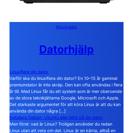
Klockradio
Datorhjälp
Linuxifiera din dator
Varför ska du linuxifiera din dator? En 10–15 år gammal
premiumdator är inte skräp. Den kan ofta användas i flera
år till. Med Linux får du ett system som är mer oberoende
av de stora teknikjättarna Google, Microsoft och Apple.
Det starkaste argumentet för att köra Linux är att du kan
använda din dator några […]
Installera Debian, Ubuntu eller Mint på din dator
Men först: vad är Linux? Troligen använder du redan
Linux utan att veta om det. Linux är en kärna, alltså en