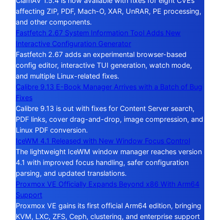
ClamAV 1.5.4 is now available with fixes for eight CVEs
affecting ZIP, PDF, Mach-O, XAR, UnRAR, PE processing,
and other components.
Fastfetch 2.67 System Information Tool Adds New
Interactive Configuration Generator
Fastfetch 2.67 adds an experimental browser-based
config editor, interactive TUI generation, watch mode,
and multiple Linux-related fixes.
Calibre 9.13 E-Book Manager Arrives with a Batch of Bug
Fixes
Calibre 9.13 is out with fixes for Content Server search,
PDF links, cover drag-and-drop, image compression, and
Linux PDF conversion.
IceWM 4.1 Released with New Window Focus Control
The lightweight IceWM window manager reaches version
4.1 with improved focus handling, safer configuration
parsing, and updated translations.
Proxmox VE Officially Expands Beyond x86 With Arm64
Support
Proxmox VE gains its first official Arm64 edition, bringing
KVM, LXC, ZFS, Ceph, clustering, and enterprise support