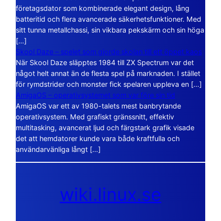
företagsdator som kombinerade elegant design, lång
batteritid och flera avancerade säkerhetsfunktioner. Med
sitt tunna metallchassi, sin vikbara pekskärm och sin höga
[…]
Skool Daze – spelet som gjorde skolan till ett öppet kaos
När Skool Daze släpptes 1984 till ZX Spectrum var det
något helt annat än de flesta spel på marknaden. I stället
för rymdstrider och monster fick spelaren uppleva en […]
AmigaOS – operativsystemet som var före sin tid
AmigaOS var ett av 1980-talets mest banbrytande
operativsystem. Med grafiskt gränssnitt, effektiv
multitasking, avancerat ljud och färgstark grafik visade
det att hemdatorer kunde vara både kraftfulla och
användarvänliga långt […]
wiki.linux.se