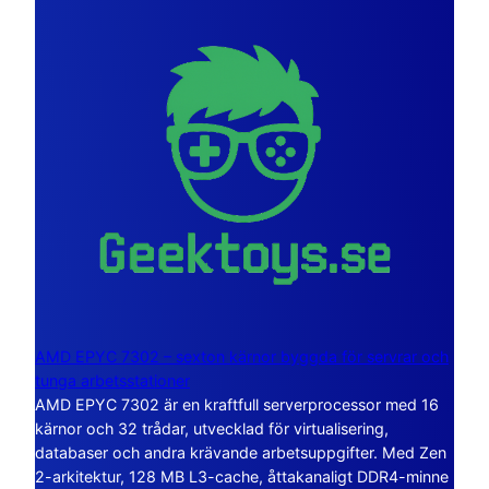
AMD EPYC 7302 – sexton kärnor byggda för servrar och
tunga arbetsstationer
AMD EPYC 7302 är en kraftfull serverprocessor med 16
kärnor och 32 trådar, utvecklad för virtualisering,
databaser och andra krävande arbetsuppgifter. Med Zen
2-arkitektur, 128 MB L3-cache, åttakanaligt DDR4-minne