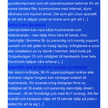
grundkomponent som ett operativsystem behöver för att
kunna hantera filer, kommunicera med internet, styra
hårdvara och mycket annat. Det som gör Linux speciellt
är att det är släppt under en licens som gör att […]
Digital fixare Stockholm
Datorproblem kan vara både frustrerande och
tidskrävande – men hjälp finns nära till hands. Hos
Datorhjälp i Bromma får du personlig och kunnig support,
oavsett om det gäller en trasig laptop, krånglande e-post
eller installation av ny teknik i hemmet. Med butik på
Orrspelsvägen 13 och möjlighet till hembesök över hela
Stockholm hjälper våra erfarna […]
Datorhjälp nära till hands för boende vid Karlaplan
När datorn krånglar, Wi-Fi-uppkopplingen sviktar eller
skrivaren vägrar fungera kan vardagen snabbt bli
frustrerande. För boende kring Karlaplan finns nu
möjlighet att få snabb och personlig datorhjälp direkt i
hemmet – till ett förmånligt pris med RUT-avdrag. Allt fler
hushåll runt Karlaplan väljer att få teknisk hjälp på plats i
stället för att ta sig […]