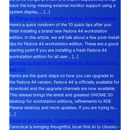
back the long-missing external monitor support using a
system display,… […]
10 Things to do After Installing Fedora 44 (Workstation)
Here’s a quick rundown of the 10 quick tips after you
finish installing a brand new Fedora 44 workstation
edition. In this article, we will talk about a few post-install
tips for Fedora 44 workstation edition. These are a good
starting point if you are installing a fresh Fedora 44
workstation edition for all user… […]
Upgrade to Fedora 44 from Fedora 43 Workstation (GUI
and CLI)
Here’s are the quick steps on how you can upgrade to
the Fedora 44 version. Fedora 44 is officially available for
download and the upgrade channels are now available.
This release brings the latest and greatest GNOME 50
desktop for workstation editions, refinements to KDE
Plasma desktop and more updates. If you are trying to…
[…]
Future of AI in Ubuntu: Thoughtful Integration via Snap
Canonical is bringing thoughtful, local-first AI to Ubuntu –