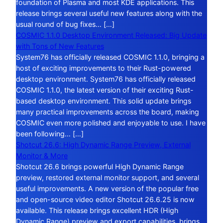
foundation of Plasma and most KDE applications. This
release brings several useful new features along with the
usual round of bug fixes… […]
COSMIC 1.1.0 Desktop Environment Released: Big Update
with Tons of New Features
System76 has officially released COSMIC 1.1.0, bringing a
host of exciting improvements to their Rust-powered
desktop environment. System76 has officially released
COSMIC 1.1.0, the latest version of their exciting Rust-
based desktop environment. This solid update brings
many practical improvements across the board, making
COSMIC even more polished and enjoyable to use. I have
been following… […]
Shotcut 26.6: High Dynamic Range Preview, External
Monitor & More
Shotcut 26.6 brings powerful High Dynamic Range
preview, restored external monitor support, and several
useful improvements. A new version of the popular free
and open-source video editor Shotcut 26.6.25 is now
available. This release brings excellent HDR (High
Dynamic Range) preview and export capabilities, brings