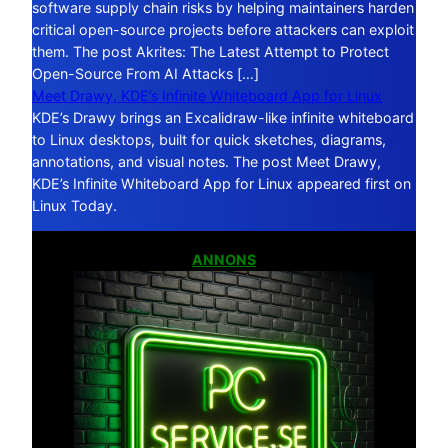
software supply chain risks by helping maintainers harden
critical open-source projects before attackers can exploit
them. The post Akrites: The Latest Attempt to Protect
Open-Source From AI Attacks […]
Meet Drawy, KDE’s Infinite Whiteboard App for Linux
KDE’s Drawy brings an Excalidraw-like infinite whiteboard
to Linux desktops, built for quick sketches, diagrams,
annotations, and visual notes. The post Meet Drawy,
KDE’s Infinite Whiteboard App for Linux appeared first on
Linux Today.
ANNONS