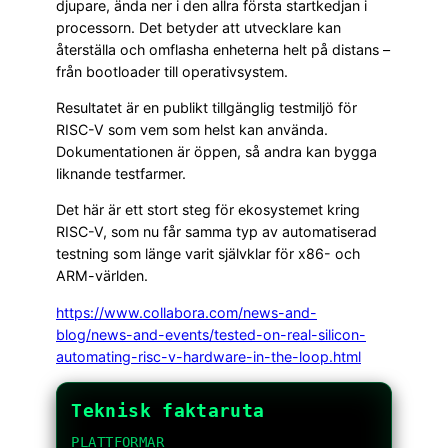
djupare, ända ner i den allra första startkedjan i
processorn. Det betyder att utvecklare kan
återställa och omflasha enheterna helt på distans –
från bootloader till operativsystem.
Resultatet är en publikt tillgänglig testmiljö för
RISC-V som vem som helst kan använda.
Dokumentationen är öppen, så andra kan bygga
liknande testfarmer.
Det här är ett stort steg för ekosystemet kring
RISC-V, som nu får samma typ av automatiserad
testning som länge varit självklar för x86- och
ARM-världen.
https://www.collabora.com/news-and-
blog/news-and-events/tested-on-real-silicon-
automating-risc-v-hardware-in-the-loop.html
Teknisk faktaruta
PLATTFORMAR