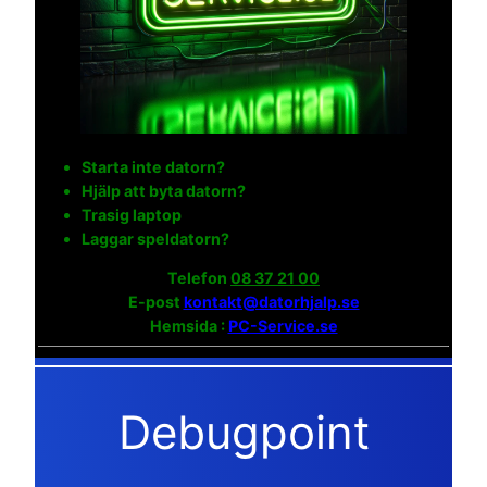
Starta inte datorn?
Hjälp att byta datorn?
Trasig laptop
Laggar speldatorn?
Telefon
08 37 21 00
E-post
kontakt@datorhjalp.se
Hemsida :
PC-Service.se
Debugpoint