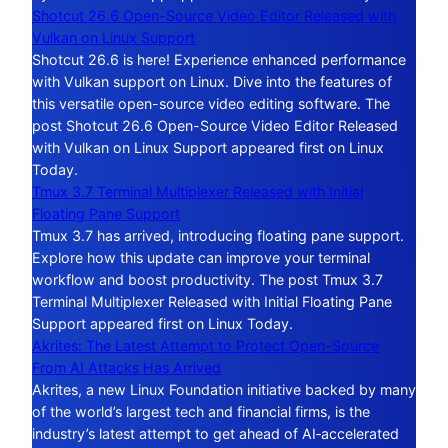
Shotcut 26.6 Open-Source Video Editor Released with
Vulkan on Linux Support
Shotcut 26.6 is here! Experience enhanced performance
with Vulkan support on Linux. Dive into the features of
this versatile open-source video editing software. The
post Shotcut 26.6 Open-Source Video Editor Released
with Vulkan on Linux Support appeared first on Linux
Today.
Tmux 3.7 Terminal Multiplexer Released with Initial
Floating Pane Support
Tmux 3.7 has arrived, introducing floating pane support.
Explore how this update can improve your terminal
workflow and boost productivity. The post Tmux 3.7
Terminal Multiplexer Released with Initial Floating Pane
Support appeared first on Linux Today.
Akrites: The Latest Attempt to Protect Open-Source
From AI Attacks Has Arrived
Akrites, a new Linux Foundation initiative backed by many
of the world’s largest tech and financial firms, is the
industry’s latest attempt to get ahead of AI‑accelerated