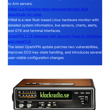
to Arm servers.
HWall Is a Promising New Hardware Monitor Built
Specifically for Linux
HWall is a new Rust-based Linux hardware monitor with
detailed system information, live sensors, charts, alerts,
and GTK and terminal interfaces.
OpenVPN 2.7.6 Released with Security Fixes for Windows
and mbedTLS
The latest OpenVPN update patches two vulnerabilities,
improves DCO key-state handling, and introduces several
user-visible configuration changes.