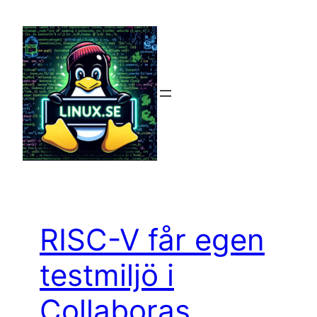
Hoppa
till
innehåll
RISC-V får egen
testmiljö i
Collaboras