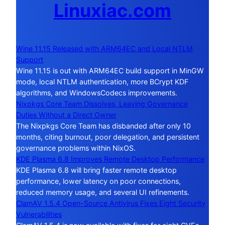
Linuxiac.com
Wine 11.15 Released with ARM64EC and Local NTLM
Support
Wine 11.15 is out with ARM64EC build support in MinGW
mode, local NTLM authentication, more BCrypt KDF
algorithms, and WindowsCodecs improvements.
Nixpkgs Core Team Dissolves, Leaving Governance
Duties Without a Direct Owner
The Nixpkgs Core Team has disbanded after only 10
months, citing burnout, poor delegation, and persistent
governance problems within NixOS.
KDE Plasma 6.8 Improves Remote Desktop Performance
KDE Plasma 6.8 will bring faster remote desktop
performance, lower latency on poor connections,
reduced memory usage, and several UI refinements.
ClamAV 1.5.4 Open-Source Antivirus Fixes Eight Security
Vulnerabilities