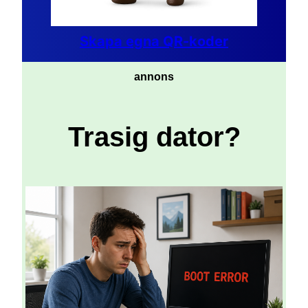
Skapa egna QR-koder
annons
Trasig dator?