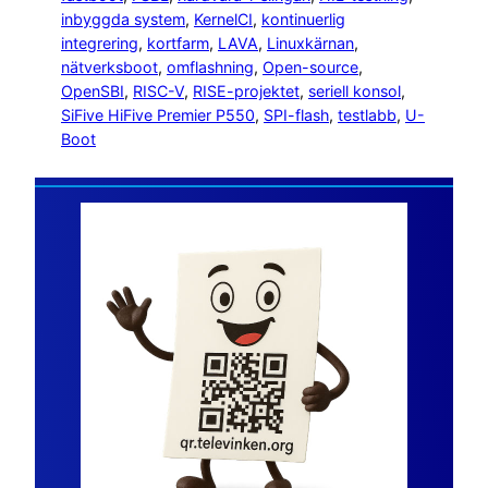
inbyggda system
, 
KernelCI
, 
kontinuerlig
integrering
, 
kortfarm
, 
LAVA
, 
Linuxkärnan
, 
nätverksboot
, 
omflashning
, 
Open-source
, 
OpenSBI
, 
RISC-V
, 
RISE-projektet
, 
seriell konsol
, 
SiFive HiFive Premier P550
, 
SPI-flash
, 
testlabb
, 
U-
Boot