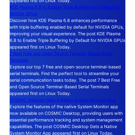
appeared first on Linux Today.
KDE Plasma 6.8 to Enable Triple Buffering by Default for
NVIDIA GPUs
Discover how KDE Plasma 6.8 enhances performance
with triple buffering enabled by default for NVIDIA GPUs,
improving your visual experience. The post KDE Plasma
6.8 to Enable Triple Buffering by Default for NVIDIA GPUs
appeared first on Linux Today.
7 Best Free and Open Source Terminal-Based Serial
Terminals
Explore our top 7 free and open-source terminal-based
serial terminals. Find the perfect tool to streamline your
serial communication tasks today. The post 7 Best Free
and Open Source Terminal-Based Serial Terminals
appeared first on Linux Today.
COSMIC Desktop Gets a Native System Monitor App
Explore the features of the native System Monitor app
now available on COSMIC Desktop, providing users with
essential performance tracking and system management
capabilities. The post COSMIC Desktop Gets a Native
System Monitor App appeared first on Linux Today.