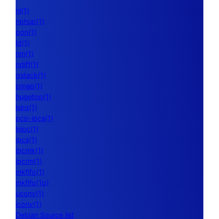
nl(1)
nohup(1)
pon(1)
ld(1)
nm(1)
ndiff(1)
gstack(1)
pmap(1)
hugetop(1)
lsirq(1)
pcp-ipcs(1)
lsipc(1)
ipcs(1)
ipcmk(1)
ipcrm(1)
mkfifo(1)
mkfifo(1p)
uconv(1)
iconv(1)
Debian Source list