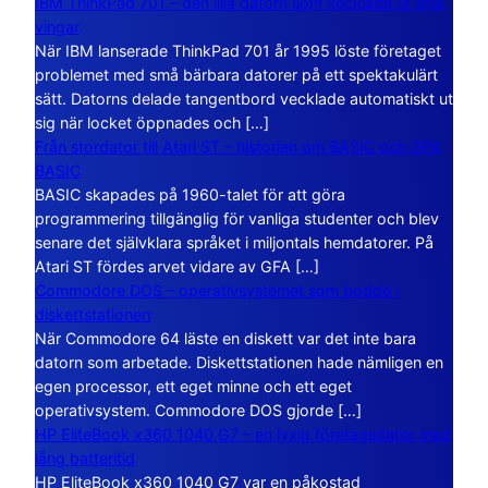
IBM ThinkPad 701 – den lilla datorn som vecklade ut sina
vingar
När IBM lanserade ThinkPad 701 år 1995 löste företaget
problemet med små bärbara datorer på ett spektakulärt
sätt. Datorns delade tangentbord vecklade automatiskt ut
sig när locket öppnades och […]
Från stordator till Atari ST – historien om BASIC och GFA
BASIC
BASIC skapades på 1960-talet för att göra
programmering tillgänglig för vanliga studenter och blev
senare det självklara språket i miljontals hemdatorer. På
Atari ST fördes arvet vidare av GFA […]
Commodore DOS – operativsystemet som bodde i
diskettstationen
När Commodore 64 läste en diskett var det inte bara
datorn som arbetade. Diskettstationen hade nämligen en
egen processor, ett eget minne och ett eget
operativsystem. Commodore DOS gjorde […]
HP EliteBook x360 1040 G7 – en lyxig företagsdator med
lång batteritid
HP EliteBook x360 1040 G7 var en påkostad