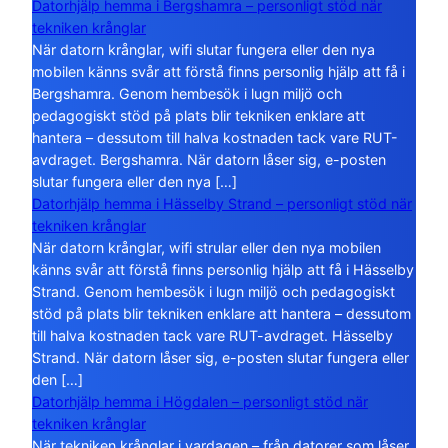
Datorhjälp hemma i Bergshamra – personligt stöd när
tekniken krånglar
När datorn krånglar, wifi slutar fungera eller den nya
mobilen känns svår att förstå finns personlig hjälp att få i
Bergshamra. Genom hembesök i lugn miljö och
pedagogiskt stöd på plats blir tekniken enklare att
hantera – dessutom till halva kostnaden tack vare RUT-
avdraget. Bergshamra. När datorn låser sig, e-posten
slutar fungera eller den nya […]
Datorhjälp hemma i Hässelby Strand – personligt stöd när
tekniken krånglar
När datorn krånglar, wifi strular eller den nya mobilen
känns svår att förstå finns personlig hjälp att få i Hässelby
Strand. Genom hembesök i lugn miljö och pedagogiskt
stöd på plats blir tekniken enklare att hantera – dessutom
till halva kostnaden tack vare RUT-avdraget. Hässelby
Strand. När datorn låser sig, e-posten slutar fungera eller
den […]
Datorhjälp hemma i Högdalen – personligt stöd när
tekniken krånglar
När tekniken krånglar i vardagen – från datorer som låser