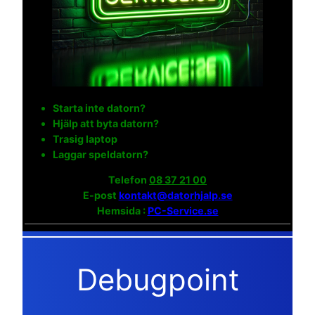
Starta inte datorn?
Hjälp att byta datorn?
Trasig laptop
Laggar speldatorn?
Telefon
08 37 21 00
E-post
kontakt@datorhjalp.se
Hemsida :
PC-Service.se
Debugpoint