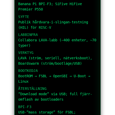
Banana Pi BPI-F3; SiFive HiFive
Premier P550
SYFTE
Publik hårdvara-i-slingan-testning
(HIL) för RISC-V
LABBINFRA
Collabora LAVA-labb (~400 enheter, ~70
typer)
VERKTYG
LAVA (ström, seriell, nätverksboot),
Boardswarm (ström/bootläge/USB)
BOOTKEDJA
BootROM → FSBL → OpenSBI → U-Boot →
Linux
ÅTERSTÄLLNING
”Download mode” via USB; full fjärr-
omflash av bootloaders
BPI-F3
USB-”mass storage” för FSBL;