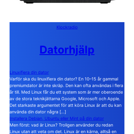
Klockradio
Datorhjälp
Linuxifiera din dator
Varför ska du linuxifiera din dator? En 10–15 år gammal
premiumdator är inte skräp. Den kan ofta användas i flera
år till. Med Linux får du ett system som är mer oberoende
av de stora teknikjättarna Google, Microsoft och Apple.
Det starkaste argumentet för att köra Linux är att du kan
använda din dator några […]
Installera Debian, Ubuntu eller Mint på din dator
Men först: vad är Linux? Troligen använder du redan
Linux utan att veta om det. Linux är en kärna, alltså en