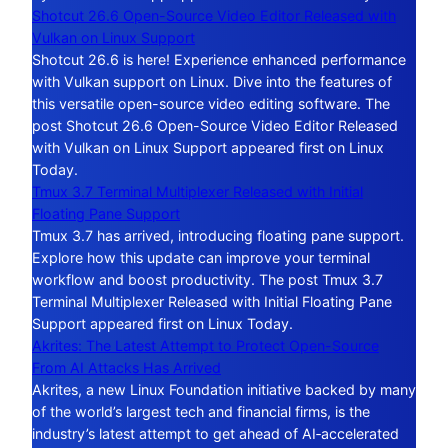
Shotcut 26.6 Open-Source Video Editor Released with
Vulkan on Linux Support
Shotcut 26.6 is here! Experience enhanced performance
with Vulkan support on Linux. Dive into the features of
this versatile open-source video editing software. The
post Shotcut 26.6 Open-Source Video Editor Released
with Vulkan on Linux Support appeared first on Linux
Today.
Tmux 3.7 Terminal Multiplexer Released with Initial
Floating Pane Support
Tmux 3.7 has arrived, introducing floating pane support.
Explore how this update can improve your terminal
workflow and boost productivity. The post Tmux 3.7
Terminal Multiplexer Released with Initial Floating Pane
Support appeared first on Linux Today.
Akrites: The Latest Attempt to Protect Open-Source
From AI Attacks Has Arrived
Akrites, a new Linux Foundation initiative backed by many
of the world’s largest tech and financial firms, is the
industry’s latest attempt to get ahead of AI‑accelerated