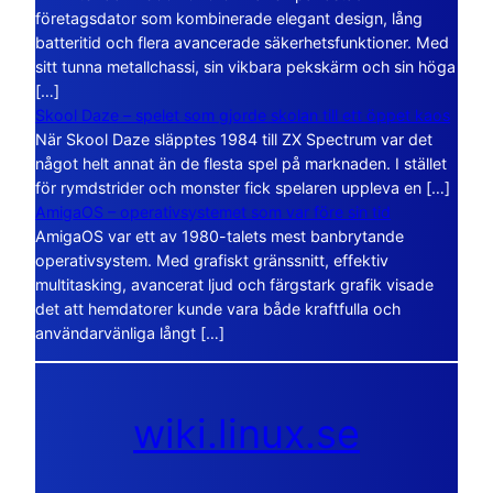
företagsdator som kombinerade elegant design, lång
batteritid och flera avancerade säkerhetsfunktioner. Med
sitt tunna metallchassi, sin vikbara pekskärm och sin höga
[…]
Skool Daze – spelet som gjorde skolan till ett öppet kaos
När Skool Daze släpptes 1984 till ZX Spectrum var det
något helt annat än de flesta spel på marknaden. I stället
för rymdstrider och monster fick spelaren uppleva en […]
AmigaOS – operativsystemet som var före sin tid
AmigaOS var ett av 1980-talets mest banbrytande
operativsystem. Med grafiskt gränssnitt, effektiv
multitasking, avancerat ljud och färgstark grafik visade
det att hemdatorer kunde vara både kraftfulla och
användarvänliga långt […]
wiki.linux.se