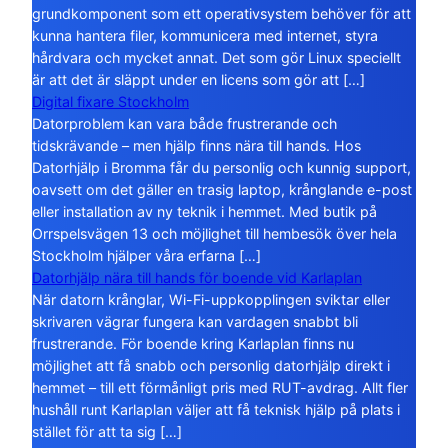
grundkomponent som ett operativsystem behöver för att
kunna hantera filer, kommunicera med internet, styra
hårdvara och mycket annat. Det som gör Linux speciellt
är att det är släppt under en licens som gör att […]
Digital fixare Stockholm
Datorproblem kan vara både frustrerande och
tidskrävande – men hjälp finns nära till hands. Hos
Datorhjälp i Bromma får du personlig och kunnig support,
oavsett om det gäller en trasig laptop, krånglande e-post
eller installation av ny teknik i hemmet. Med butik på
Orrspelsvägen 13 och möjlighet till hembesök över hela
Stockholm hjälper våra erfarna […]
Datorhjälp nära till hands för boende vid Karlaplan
När datorn krånglar, Wi-Fi-uppkopplingen sviktar eller
skrivaren vägrar fungera kan vardagen snabbt bli
frustrerande. För boende kring Karlaplan finns nu
möjlighet att få snabb och personlig datorhjälp direkt i
hemmet – till ett förmånligt pris med RUT-avdrag. Allt fler
hushåll runt Karlaplan väljer att få teknisk hjälp på plats i
stället för att ta sig […]