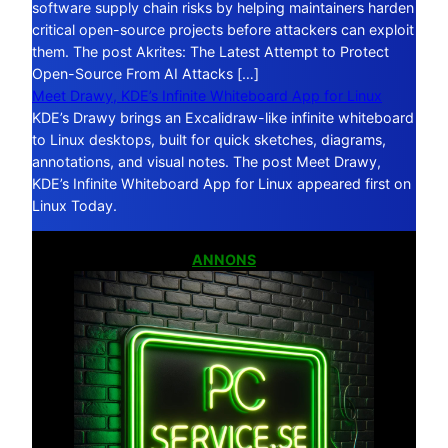
software supply chain risks by helping maintainers harden
critical open-source projects before attackers can exploit
them. The post Akrites: The Latest Attempt to Protect
Open-Source From AI Attacks […]
Meet Drawy, KDE’s Infinite Whiteboard App for Linux
KDE’s Drawy brings an Excalidraw-like infinite whiteboard
to Linux desktops, built for quick sketches, diagrams,
annotations, and visual notes. The post Meet Drawy,
KDE’s Infinite Whiteboard App for Linux appeared first on
Linux Today.
ANNONS