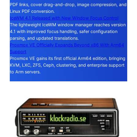
PDF links, cover drag-and-drop, image compression, and
Linux PDF conversion.
IceWM 4.1 Released with New Window Focus Control
The lightweight IceWM window manager reaches version
4.1 with improved focus handling, safer configuration
parsing, and updated translations.
Proxmox VE Officially Expands Beyond x86 With Arm64
Support
Proxmox VE gains its first official Arm64 edition, bringing
KVM, LXC, ZFS, Ceph, clustering, and enterprise support
to Arm servers.