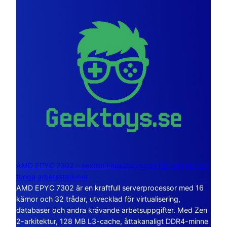
AMD EPYC 7302 – sexton kärnor byggda för servrar och
tunga arbetsstationer
AMD EPYC 7302 är en kraftfull serverprocessor med 16
kärnor och 32 trådar, utvecklad för virtualisering,
databaser och andra krävande arbetsuppgifter. Med Zen
2-arkitektur, 128 MB L3-cache, åttakanaligt DDR4-minne