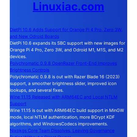
Linuxiac.com
DietPi 10.6 Adds Support for Orange Pi 4 Pro, Zero 3W,
and New Odroid Boards
DietPi 10.6 expands its SBC support with new images for
Orange Pi 4 Pro, Zero 3W, and Odroid M1, M1S, and M2
devices.
Polychromatic 0.9.8 OpenRazer Front-End Improves
Brightness Controls
Polychromatic 0.9.8 is out with Razer Blade 16 (2023)
support, a smoother brightness slider, improved icon
lookups, and several fixes.
Wine 11.15 Released with ARM64EC and Local NTLM
Support
Wine 11.15 is out with ARM64EC build support in MinGW
mode, local NTLM authentication, more BCrypt KDF
algorithms, and WindowsCodecs improvements.
Nixpkgs Core Team Dissolves, Leaving Governance