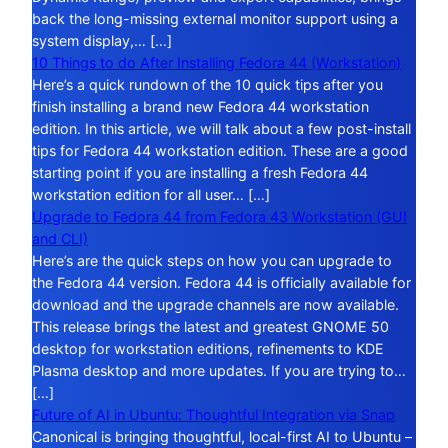
back the long-missing external monitor support using a
system display,… […]
10 Things to do After Installing Fedora 44 (Workstation)
Here’s a quick rundown of the 10 quick tips after you
finish installing a brand new Fedora 44 workstation
edition. In this article, we will talk about a few post-install
tips for Fedora 44 workstation edition. These are a good
starting point if you are installing a fresh Fedora 44
workstation edition for all user… […]
Upgrade to Fedora 44 from Fedora 43 Workstation (GUI
and CLI)
Here’s are the quick steps on how you can upgrade to
the Fedora 44 version. Fedora 44 is officially available for
download and the upgrade channels are now available.
This release brings the latest and greatest GNOME 50
desktop for workstation editions, refinements to KDE
Plasma desktop and more updates. If you are trying to…
[…]
Future of AI in Ubuntu: Thoughtful Integration via Snap
Canonical is bringing thoughtful, local-first AI to Ubuntu –