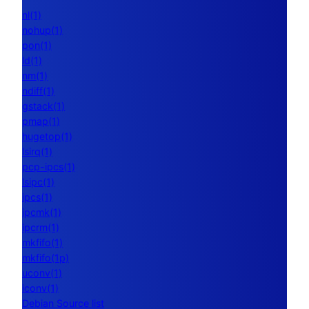
nl(1)
nohup(1)
pon(1)
ld(1)
nm(1)
ndiff(1)
gstack(1)
pmap(1)
hugetop(1)
lsirq(1)
pcp-ipcs(1)
lsipc(1)
ipcs(1)
ipcmk(1)
ipcrm(1)
mkfifo(1)
mkfifo(1p)
uconv(1)
iconv(1)
Debian Source list