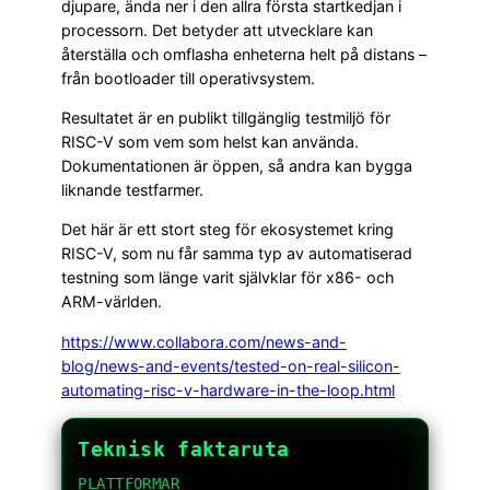
djupare, ända ner i den allra första startkedjan i
processorn. Det betyder att utvecklare kan
återställa och omflasha enheterna helt på distans –
från bootloader till operativsystem.
Resultatet är en publikt tillgänglig testmiljö för
RISC-V som vem som helst kan använda.
Dokumentationen är öppen, så andra kan bygga
liknande testfarmer.
Det här är ett stort steg för ekosystemet kring
RISC-V, som nu får samma typ av automatiserad
testning som länge varit självklar för x86- och
ARM-världen.
https://www.collabora.com/news-and-
blog/news-and-events/tested-on-real-silicon-
automating-risc-v-hardware-in-the-loop.html
Teknisk faktaruta
PLATTFORMAR