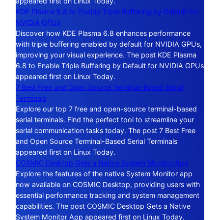
appeared first on Linux Today.
KDE Plasma 6.8 to Enable Triple Buffering by Default for
NVIDIA GPUs
Discover how KDE Plasma 6.8 enhances performance
with triple buffering enabled by default for NVIDIA GPUs,
improving your visual experience. The post KDE Plasma
6.8 to Enable Triple Buffering by Default for NVIDIA GPUs
appeared first on Linux Today.
7 Best Free and Open Source Terminal-Based Serial
Terminals
Explore our top 7 free and open-source terminal-based
serial terminals. Find the perfect tool to streamline your
serial communication tasks today. The post 7 Best Free
and Open Source Terminal-Based Serial Terminals
appeared first on Linux Today.
COSMIC Desktop Gets a Native System Monitor App
Explore the features of the native System Monitor app
now available on COSMIC Desktop, providing users with
essential performance tracking and system management
capabilities. The post COSMIC Desktop Gets a Native
System Monitor App appeared first on Linux Today.