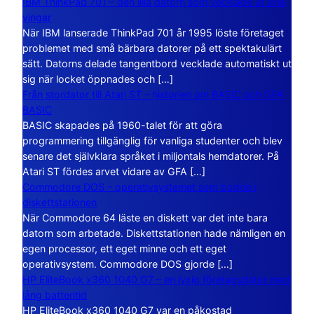
IBM ThinkPad 701 – den lilla datorn som vecklade ut sina
vingar
När IBM lanserade ThinkPad 701 år 1995 löste företaget
problemet med små bärbara datorer på ett spektakulärt
sätt. Datorns delade tangentbord vecklade automatiskt ut
sig när locket öppnades och […]
Från stordator till Atari ST – historien om BASIC och GFA
BASIC
BASIC skapades på 1960-talet för att göra
programmering tillgänglig för vanliga studenter och blev
senare det självklara språket i miljontals hemdatorer. På
Atari ST fördes arvet vidare av GFA […]
Commodore DOS – operativsystemet som bodde i
diskettstationen
När Commodore 64 läste en diskett var det inte bara
datorn som arbetade. Diskettstationen hade nämligen en
egen processor, ett eget minne och ett eget
operativsystem. Commodore DOS gjorde […]
HP EliteBook x360 1040 G7 – en lyxig företagsdator med
lång batteritid
HP EliteBook x360 1040 G7 var en påkostad