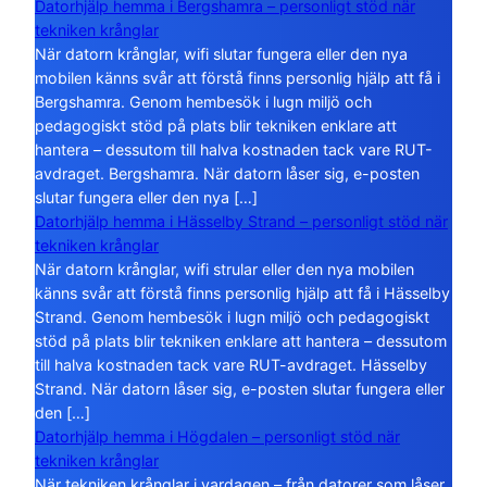
Datorhjälp hemma i Bergshamra – personligt stöd när
tekniken krånglar
När datorn krånglar, wifi slutar fungera eller den nya
mobilen känns svår att förstå finns personlig hjälp att få i
Bergshamra. Genom hembesök i lugn miljö och
pedagogiskt stöd på plats blir tekniken enklare att
hantera – dessutom till halva kostnaden tack vare RUT-
avdraget. Bergshamra. När datorn låser sig, e-posten
slutar fungera eller den nya […]
Datorhjälp hemma i Hässelby Strand – personligt stöd när
tekniken krånglar
När datorn krånglar, wifi strular eller den nya mobilen
känns svår att förstå finns personlig hjälp att få i Hässelby
Strand. Genom hembesök i lugn miljö och pedagogiskt
stöd på plats blir tekniken enklare att hantera – dessutom
till halva kostnaden tack vare RUT-avdraget. Hässelby
Strand. När datorn låser sig, e-posten slutar fungera eller
den […]
Datorhjälp hemma i Högdalen – personligt stöd när
tekniken krånglar
När tekniken krånglar i vardagen – från datorer som låser