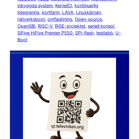
inbyggda system
, 
KernelCI
, 
kontinuerlig
integrering
, 
kortfarm
, 
LAVA
, 
Linuxkärnan
, 
nätverksboot
, 
omflashning
, 
Open-source
, 
OpenSBI
, 
RISC-V
, 
RISE-projektet
, 
seriell konsol
, 
SiFive HiFive Premier P550
, 
SPI-flash
, 
testlabb
, 
U-
Boot