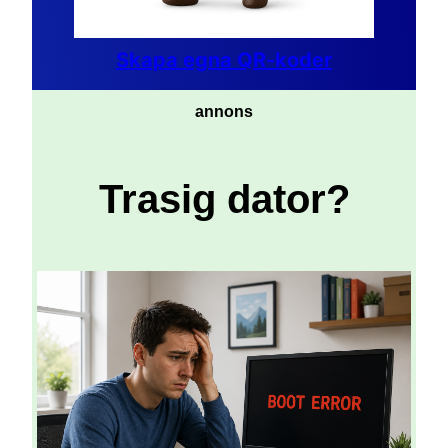
Skapa egna QR-koder
annons
Trasig dator?