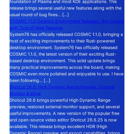
foundation of Plasma and most KDE applications. This
release brings several useful new features along with the
usual round of bug fixes… […]
COSMIC 1.1.0 Desktop Environment Released: Big Update
with Tons of New Features
System76 has officially released COSMIC 1.1.0, bringing a
host of exciting improvements to their Rust-powered
desktop environment. System76 has officially released
COSMIC 1.1.0, the latest version of their exciting Rust-
based desktop environment. This solid update brings
many practical improvements across the board, making
COSMIC even more polished and enjoyable to use. I have
been following… […]
Shotcut 26.6: High Dynamic Range Preview, External
Monitor & More
Shotcut 26.6 brings powerful High Dynamic Range
preview, restored external monitor support, and several
useful improvements. A new version of the popular free
and open-source video editor Shotcut 26.6.25 is now
available. This release brings excellent HDR (High
Dynamic Range) preview and export capabilities, brings