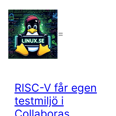
Hoppa
till
innehåll
RISC-V får egen
testmiljö i
Collaboras