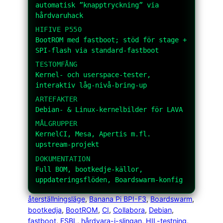
automatisk ”knapptryckning” via
hårdvaruhack
HIFIVE P550
BootROM med
fastboot
; stöd för
stage
+
SPI-flash via standard-fastboot
TESTOMFÅNG
Kernel- och userspace-tester,
interaktiv låg-nivå-bring-up
ARTEFAKTER
Debian- & Linux-kernelbilder för LAVA
MÅLGRUPPER
KernelCI, Mesa, Apertis m.fl.
upstream-projekt
DOKUMENTATION
Full BOM, bootkedje-källor,
uppdateringsflöden, Boardswarm-konfig
återställningsläge
, 
Banana Pi BPI-F3
, 
Boardswarm
, 
bootkedja
, 
BootROM
, 
CI
, 
Collabora
, 
Debian
, 
fastboot
, 
FSBL
, 
hårdvara-i-slingan
, 
HIL-testning
, 