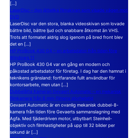
[…]
LaserDisc – den jättelika filmskivan som visade vägen mot
DVD
LaserDisc var den stora, blanka videoskivan som lovade
bättre bild, bättre ljud och snabbare åtkomst än VHS.
Trots att formatet aldrig slog igenom på bred front blev
det en […]
HP ProBook 430 G4 – en arbetsdator från tiden före
Windows 11
HP ProBook 430 G4 var en gång en modern och
påkostad arbetsdator för företag. I dag har den hamnat i
teknikens gränsland: fortfarande fullt användbar för
kontorsarbete, men utan […]
Dubbelåtta Kameran Gevaert Automatic – en mekanisk
filmkamera från 8 mm-filmens storhetstid
Gevaert Automatic är en ovanlig mekanisk dubbel-8-
kamera från tiden före Gevaerts sammanslagning med
Agfa. Med fjäderdriven motor, utbytbart Steinheil-
objektiv och filmhastigheter på upp till 32 bilder per
sekund är […]