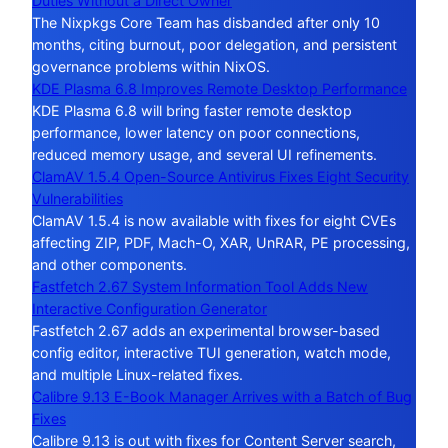
Duties Without a Direct Owner
The Nixpkgs Core Team has disbanded after only 10
months, citing burnout, poor delegation, and persistent
governance problems within NixOS.
KDE Plasma 6.8 Improves Remote Desktop Performance
KDE Plasma 6.8 will bring faster remote desktop
performance, lower latency on poor connections,
reduced memory usage, and several UI refinements.
ClamAV 1.5.4 Open-Source Antivirus Fixes Eight Security
Vulnerabilities
ClamAV 1.5.4 is now available with fixes for eight CVEs
affecting ZIP, PDF, Mach-O, XAR, UnRAR, PE processing,
and other components.
Fastfetch 2.67 System Information Tool Adds New
Interactive Configuration Generator
Fastfetch 2.67 adds an experimental browser-based
config editor, interactive TUI generation, watch mode,
and multiple Linux-related fixes.
Calibre 9.13 E-Book Manager Arrives with a Batch of Bug
Fixes
Calibre 9.13 is out with fixes for Content Server search,