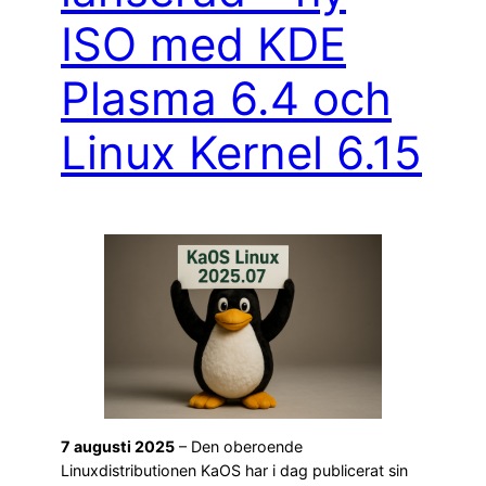
ISO med KDE
Plasma 6.4 och
Linux Kernel 6.15
7 augusti 2025
– Den oberoende
Linuxdistributionen KaOS har i dag publicerat sin