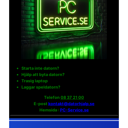
Starta inte datorn?
Hjälp att byta datorn?
Trasig laptop
Laggar speldatorn?
Telefon
08 37 21 00
E-post
kontakt@datorhjalp.se
Hemsida :
PC-Service.se