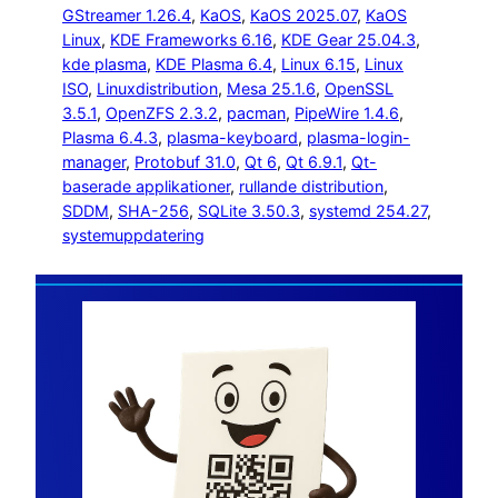
GStreamer 1.26.4
, 
KaOS
, 
KaOS 2025.07
, 
KaOS
Linux
, 
KDE Frameworks 6.16
, 
KDE Gear 25.04.3
, 
kde plasma
, 
KDE Plasma 6.4
, 
Linux 6.15
, 
Linux
ISO
, 
Linuxdistribution
, 
Mesa 25.1.6
, 
OpenSSL
3.5.1
, 
OpenZFS 2.3.2
, 
pacman
, 
PipeWire 1.4.6
, 
Plasma 6.4.3
, 
plasma-keyboard
, 
plasma-login-
manager
, 
Protobuf 31.0
, 
Qt 6
, 
Qt 6.9.1
, 
Qt-
baserade applikationer
, 
rullande distribution
, 
SDDM
, 
SHA-256
, 
SQLite 3.50.3
, 
systemd 254.27
, 
systemuppdatering