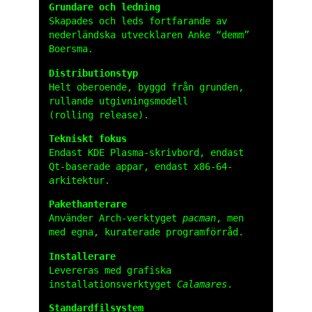
Grundare och ledning
Skapades och leds fortfarande av
nederländska utvecklaren Anke “demm”
Boersma.
Distributionstyp
Helt oberoende, byggd från grunden,
rullande utgivningsmodell
(rolling release).
Tekniskt fokus
Endast KDE Plasma-skrivbord, endast
Qt-baserade appar, endast x86-64-
arkitektur.
Paket­hanterare
Använder Arch-verktyget
pacman
, men
med egna, kuraterade programförråd.
Installerare
Levereras med grafiska
installationsverktyget
Calamares
.
Standard­filsystem