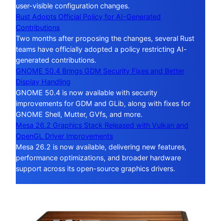
user-visible configuration changes.
Rust Adopts Official Policy for AI-Generated
Contributions
Two months after proposing the changes, several Rust
teams have officially adopted a policy restricting AI-
generated contributions.
GNOME 50.4 Brings GDM Security Fixes and Better
Display Handling
GNOME 50.4 is now available with security
improvements for GDM and GLib, along with fixes for
GNOME Shell, Mutter, GVfs, and more.
Mesa 26.2 Graphics Stack Released with Vulkan and
OpenGL Driver Improvements
Mesa 26.2 is now available, delivering new features,
performance optimizations, and broader hardware
support across its open-source graphics drivers.