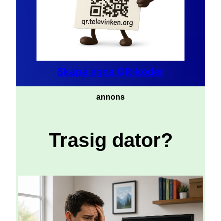
Skapa egna QR-koder
annons
Trasig dator?