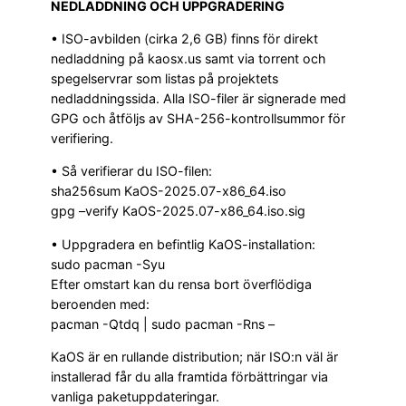
NEDLADDNING OCH UPPGRADERING
• ISO-avbilden (cirka 2,6 GB) finns för direkt
nedladdning på kaosx.us samt via torrent och
spegelservrar som listas på projektets
nedladdningssida. Alla ISO-filer är signerade med
GPG och åtföljs av SHA-256-kontrollsummor för
verifiering.
• Så verifierar du ISO-filen:
sha256sum KaOS-2025.07-x86_64.iso
gpg –verify KaOS-2025.07-x86_64.iso.sig
• Uppgradera en befintlig KaOS-installation:
sudo pacman -Syu
Efter omstart kan du rensa bort överflödiga
beroenden med:
pacman -Qtdq | sudo pacman -Rns –
KaOS är en rullande distribution; när ISO:n väl är
installerad får du alla framtida förbättringar via
vanliga paketuppdateringar.