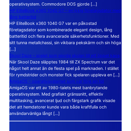
operativsystem. Commodore DOS gjorde […]
HP EliteBook x360 1040 G7 – en lyxig företagsdator med
lång batteritid
HP EliteBook x360 1040 G7 var en påkostad
företagsdator som kombinerade elegant design, lång
batteritid och flera avancerade säkerhetsfunktioner. Med
sitt tunna metallchassi, sin vikbara pekskärm och sin höga
[…]
Skool Daze – spelet som gjorde skolan till ett öppet kaos
När Skool Daze släpptes 1984 till ZX Spectrum var det
något helt annat än de flesta spel på marknaden. I stället
för rymdstrider och monster fick spelaren uppleva en […]
AmigaOS – operativsystemet som var före sin tid
AmigaOS var ett av 1980-talets mest banbrytande
operativsystem. Med grafiskt gränssnitt, effektiv
multitasking, avancerat ljud och färgstark grafik visade
det att hemdatorer kunde vara både kraftfulla och
användarvänliga långt […]