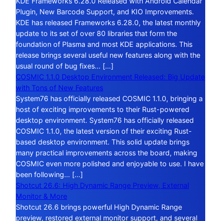
KDE Frameworks 6.28.0 Released with Android Calendar
Plugin, New Barcode Support, and KIO Improvements.
KDE has released Frameworks 6.28.0, the latest monthly
update to its set of over 80 libraries that form the
foundation of Plasma and most KDE applications. This
release brings several useful new features along with the
usual round of bug fixes… […]
COSMIC 1.1.0 Desktop Environment Released: Big Update
with Tons of New Features
System76 has officially released COSMIC 1.1.0, bringing a
host of exciting improvements to their Rust-powered
desktop environment. System76 has officially released
COSMIC 1.1.0, the latest version of their exciting Rust-
based desktop environment. This solid update brings
many practical improvements across the board, making
COSMIC even more polished and enjoyable to use. I have
been following… […]
Shotcut 26.6: High Dynamic Range Preview, External
Monitor & More
Shotcut 26.6 brings powerful High Dynamic Range
preview, restored external monitor support, and several