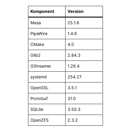
Komponent
Version
Mesa
25.1.6
PipeWire
1.4.6
CMake
4.0
Glib2
2.84.3
GStreamer
1.26.4
systemd
254.27
OpenSSL
3.5.1
Protobuf
31.0
SQLite
3.50.3
OpenZFS
2.3.2