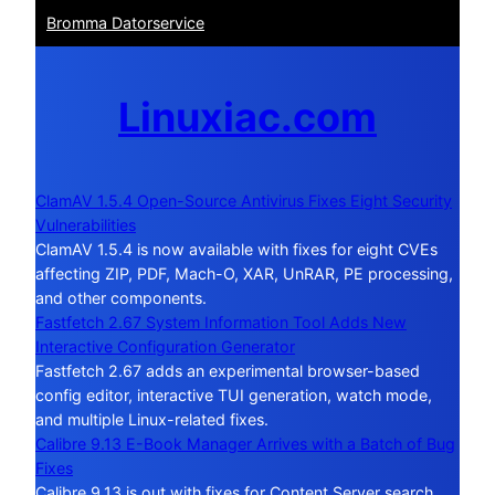
Bromma Datorservice
Linuxiac.com
ClamAV 1.5.4 Open-Source Antivirus Fixes Eight Security
Vulnerabilities
ClamAV 1.5.4 is now available with fixes for eight CVEs
affecting ZIP, PDF, Mach-O, XAR, UnRAR, PE processing,
and other components.
Fastfetch 2.67 System Information Tool Adds New
Interactive Configuration Generator
Fastfetch 2.67 adds an experimental browser-based
config editor, interactive TUI generation, watch mode,
and multiple Linux-related fixes.
Calibre 9.13 E-Book Manager Arrives with a Batch of Bug
Fixes
Calibre 9.13 is out with fixes for Content Server search,