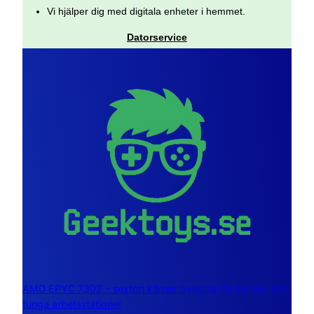
Vi hjälper dig med digitala enheter i hemmet.
Datorservice
AMD EPYC 7302 – sexton kärnor byggda för servrar och
tunga arbetsstationer