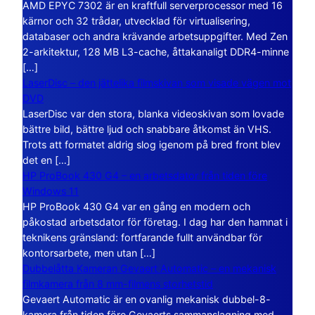
AMD EPYC 7302 är en kraftfull serverprocessor med 16
kärnor och 32 trådar, utvecklad för virtualisering,
databaser och andra krävande arbetsuppgifter. Med Zen
2-arkitektur, 128 MB L3-cache, åttakanaligt DDR4-minne
[…]
LaserDisc – den jättelika filmskivan som visade vägen mot
DVD
LaserDisc var den stora, blanka videoskivan som lovade
bättre bild, bättre ljud och snabbare åtkomst än VHS.
Trots att formatet aldrig slog igenom på bred front blev
det en […]
HP ProBook 430 G4 – en arbetsdator från tiden före
Windows 11
HP ProBook 430 G4 var en gång en modern och
påkostad arbetsdator för företag. I dag har den hamnat i
teknikens gränsland: fortfarande fullt användbar för
kontorsarbete, men utan […]
Dubbelåtta Kameran Gevaert Automatic – en mekanisk
filmkamera från 8 mm-filmens storhetstid
Gevaert Automatic är en ovanlig mekanisk dubbel-8-
kamera från tiden före Gevaerts sammanslagning med