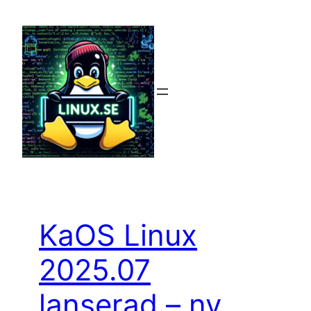
Hoppa
till
innehåll
KaOS Linux
2025.07
lanserad – ny