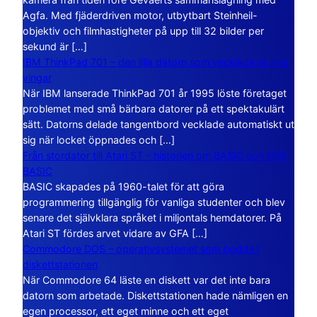
Agfa. Med fjäderdriven motor, utbytbart Steinheil-
objektiv och filmhastigheter på upp till 32 bilder per
sekund är […]
IBM ThinkPad 701 – den lilla datorn som vecklade ut sina
vingar
När IBM lanserade ThinkPad 701 år 1995 löste företaget
problemet med små bärbara datorer på ett spektakulärt
sätt. Datorns delade tangentbord vecklade automatiskt ut
sig när locket öppnades och […]
Från stordator till Atari ST – historien om BASIC och GFA
BASIC
BASIC skapades på 1960-talet för att göra
programmering tillgänglig för vanliga studenter och blev
senare det självklara språket i miljontals hemdatorer. På
Atari ST fördes arvet vidare av GFA […]
Commodore DOS – operativsystemet som bodde i
diskettstationen
När Commodore 64 läste en diskett var det inte bara
datorn som arbetade. Diskettstationen hade nämligen en
egen processor, ett eget minne och ett eget