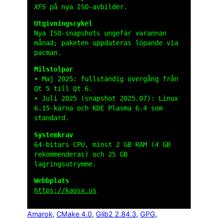
XFS
på nya ISO-avbilder.
Utgivnings­cykel
Nya ISO-snapshots ungefär varannan
månad; paketen uppdateras löpande via
pacman.
Milstolpar
• Maj 2025: fullständig övergång från
Qt 5 till Qt 6.
• Juli 2025 (snapshot 2025.07): Linux
6.15-kärna och KDE Plasma 6.4 som
standard.
Systemkrav
64-bitars CPU, minst 2 GB RAM (4 GB
rekommenderas) och 25 GB
lagringsutrymme.
Webbplats
https://kaosx.us
Amarok
, 
CMake 4.0
, 
Glib2 2.84.3
, 
GPG
, 