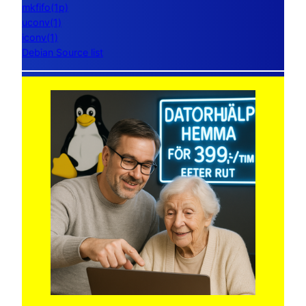
mkfifo(1p)
uconv(1)
iconv(1)
Debian Source list