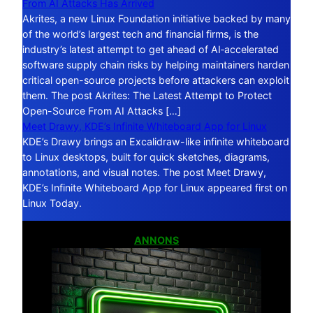
From AI Attacks Has Arrived
Akrites, a new Linux Foundation initiative backed by many
of the world’s largest tech and financial firms, is the
industry’s latest attempt to get ahead of AI‑accelerated
software supply chain risks by helping maintainers harden
critical open-source projects before attackers can exploit
them. The post Akrites: The Latest Attempt to Protect
Open-Source From AI Attacks […]
Meet Drawy, KDE’s Infinite Whiteboard App for Linux
KDE’s Drawy brings an Excalidraw-like infinite whiteboard
to Linux desktops, built for quick sketches, diagrams,
annotations, and visual notes. The post Meet Drawy,
KDE’s Infinite Whiteboard App for Linux appeared first on
Linux Today.
ANNONS