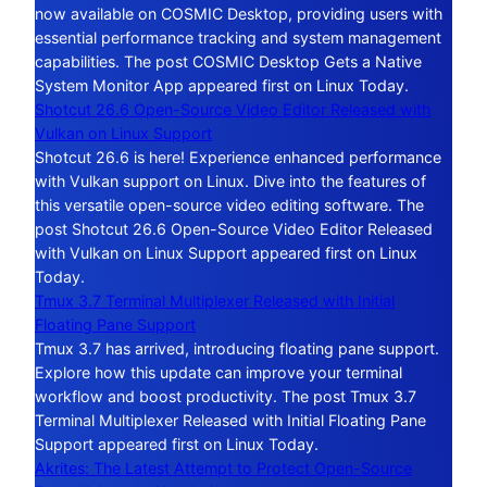
now available on COSMIC Desktop, providing users with
essential performance tracking and system management
capabilities. The post COSMIC Desktop Gets a Native
System Monitor App appeared first on Linux Today.
Shotcut 26.6 Open-Source Video Editor Released with
Vulkan on Linux Support
Shotcut 26.6 is here! Experience enhanced performance
with Vulkan support on Linux. Dive into the features of
this versatile open-source video editing software. The
post Shotcut 26.6 Open-Source Video Editor Released
with Vulkan on Linux Support appeared first on Linux
Today.
Tmux 3.7 Terminal Multiplexer Released with Initial
Floating Pane Support
Tmux 3.7 has arrived, introducing floating pane support.
Explore how this update can improve your terminal
workflow and boost productivity. The post Tmux 3.7
Terminal Multiplexer Released with Initial Floating Pane
Support appeared first on Linux Today.
Akrites: The Latest Attempt to Protect Open-Source