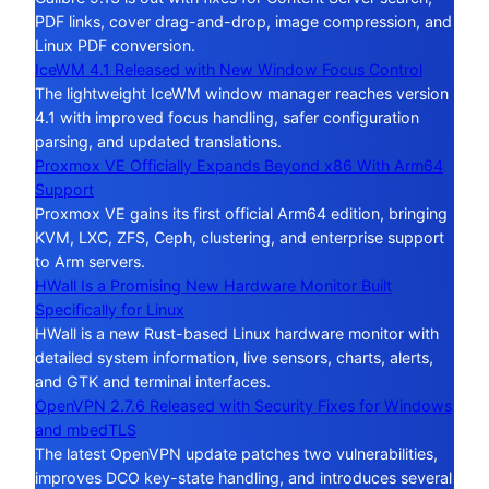
PDF links, cover drag-and-drop, image compression, and
Linux PDF conversion.
IceWM 4.1 Released with New Window Focus Control
The lightweight IceWM window manager reaches version
4.1 with improved focus handling, safer configuration
parsing, and updated translations.
Proxmox VE Officially Expands Beyond x86 With Arm64
Support
Proxmox VE gains its first official Arm64 edition, bringing
KVM, LXC, ZFS, Ceph, clustering, and enterprise support
to Arm servers.
HWall Is a Promising New Hardware Monitor Built
Specifically for Linux
HWall is a new Rust-based Linux hardware monitor with
detailed system information, live sensors, charts, alerts,
and GTK and terminal interfaces.
OpenVPN 2.7.6 Released with Security Fixes for Windows
and mbedTLS
The latest OpenVPN update patches two vulnerabilities,
improves DCO key-state handling, and introduces several