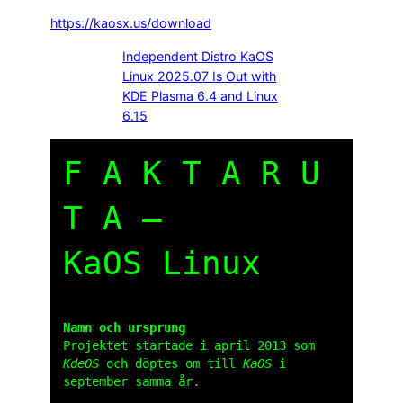
https://kaosx.us/download
Independent Distro KaOS
Linux 2025.07 Is Out with
KDE Plasma 6.4 and Linux
6.15
F A K T A R U
T A –
KaOS Linux
Namn och ursprung
Projektet startade i april 2013 som
KdeOS
och döptes om till
KaOS
i
september samma år.