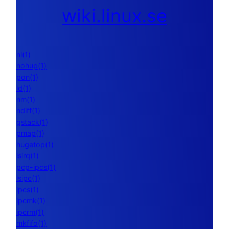
wiki.linux.se
nl(1)
nohup(1)
pon(1)
ld(1)
nm(1)
ndiff(1)
gstack(1)
pmap(1)
hugetop(1)
lsirq(1)
pcp-ipcs(1)
lsipc(1)
ipcs(1)
ipcmk(1)
ipcrm(1)
mkfifo(1)