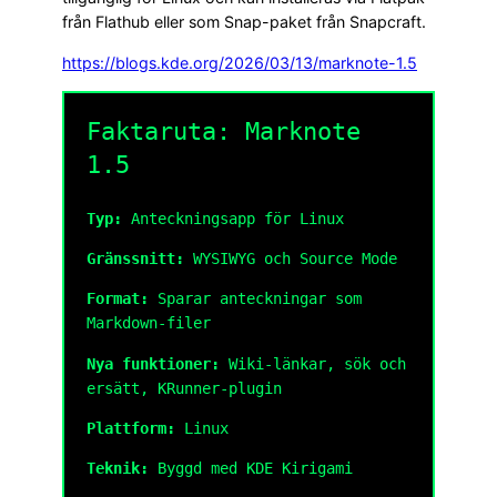
från Flathub eller som Snap-paket från Snapcraft.
https://blogs.kde.org/2026/03/13/marknote-1.5
Faktaruta: Marknote
1.5
Typ:
Anteckningsapp för Linux
Gränssnitt:
WYSIWYG och Source Mode
Format:
Sparar anteckningar som
Markdown-filer
Nya funktioner:
Wiki-länkar, sök och
ersätt, KRunner-plugin
Plattform:
Linux
Teknik:
Byggd med KDE Kirigami