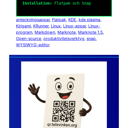
Installation:
Flatpak och Snap
anteckningsappar
, 
Flatpak
, 
KDE
, 
kde plasma
, 
Kirigami
, 
KRunner
, 
Linux
, 
Linux-appar
, 
Linux-
program
, 
Markdown
, 
Marknote
, 
Marknote 1.5
, 
Open-source
, 
produktivitetsverktyg
, 
snap
, 
WYSIWYG-editor