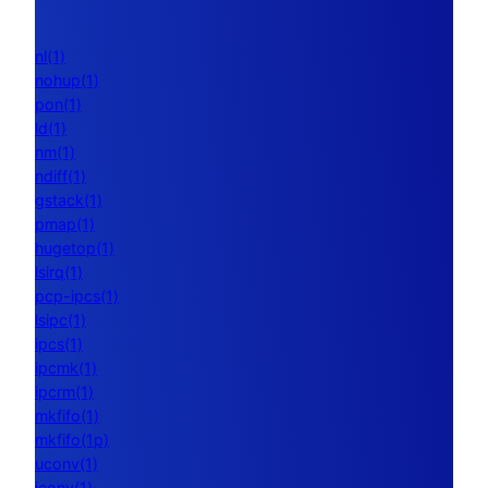
nl(1)
nohup(1)
pon(1)
ld(1)
nm(1)
ndiff(1)
gstack(1)
pmap(1)
hugetop(1)
lsirq(1)
pcp-ipcs(1)
lsipc(1)
ipcs(1)
ipcmk(1)
ipcrm(1)
mkfifo(1)
mkfifo(1p)
uconv(1)
iconv(1)