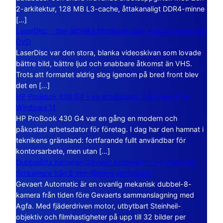
2-arkitektur, 128 MB L3-cache, åttakanaligt DDR4-minne
[…]
LaserDisc – den jättelika filmskivan som visade vägen mot
DVD
LaserDisc var den stora, blanka videoskivan som lovade
bättre bild, bättre ljud och snabbare åtkomst än VHS.
Trots att formatet aldrig slog igenom på bred front blev
det en […]
HP ProBook 430 G4 – en arbetsdator från tiden före
Windows 11
HP ProBook 430 G4 var en gång en modern och
påkostad arbetsdator för företag. I dag har den hamnat i
teknikens gränsland: fortfarande fullt användbar för
kontorsarbete, men utan […]
Dubbelåtta Kameran Gevaert Automatic – en mekanisk
filmkamera från 8 mm-filmens storhetstid
Gevaert Automatic är en ovanlig mekanisk dubbel-8-
kamera från tiden före Gevaerts sammanslagning med
Agfa. Med fjäderdriven motor, utbytbart Steinheil-
objektiv och filmhastigheter på upp till 32 bilder per