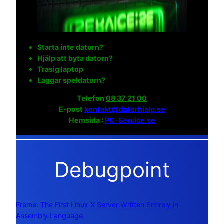
Starta inte datorn?
Hjälp att byta datorn?
Trasig laptop
Laggar speldatorn?
Telefon
08 37 21 00
E-post
kontakt@datorhjalp.se
Hemsida :
PC-Service.se
Debugpoint
Frame: The First Linux X Server Written Entirely in
Assembly Language