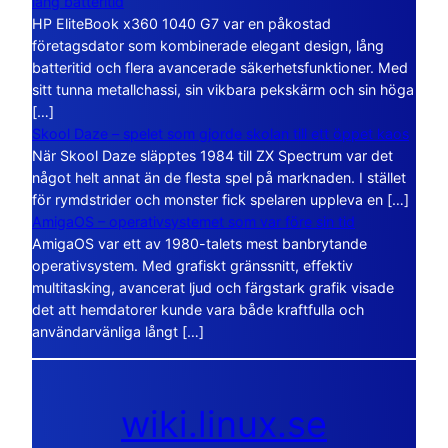
lång batteritid
HP EliteBook x360 1040 G7 var en påkostad
företagsdator som kombinerade elegant design, lång
batteritid och flera avancerade säkerhetsfunktioner. Med
sitt tunna metallchassi, sin vikbara pekskärm och sin höga
[…]
Skool Daze – spelet som gjorde skolan till ett öppet kaos
När Skool Daze släpptes 1984 till ZX Spectrum var det
något helt annat än de flesta spel på marknaden. I stället
för rymdstrider och monster fick spelaren uppleva en […]
AmigaOS – operativsystemet som var före sin tid
AmigaOS var ett av 1980-talets mest banbrytande
operativsystem. Med grafiskt gränssnitt, effektiv
multitasking, avancerat ljud och färgstark grafik visade
det att hemdatorer kunde vara både kraftfulla och
användarvänliga långt […]
wiki.linux.se