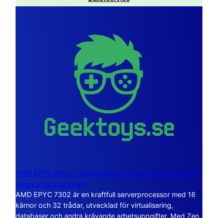
AMD EPYC 7302 – sexton kärnor byggda för servrar och
tunga arbetsstationer
AMD EPYC 7302 är en kraftfull serverprocessor med 16
kärnor och 32 trådar, utvecklad för virtualisering,
databaser och andra krävande arbetsuppgifter. Med Zen