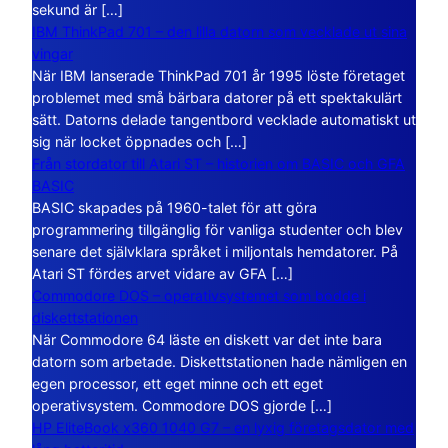
sekund är […]
IBM ThinkPad 701 – den lilla datorn som vecklade ut sina
vingar
När IBM lanserade ThinkPad 701 år 1995 löste företaget
problemet med små bärbara datorer på ett spektakulärt
sätt. Datorns delade tangentbord vecklade automatiskt ut
sig när locket öppnades och […]
Från stordator till Atari ST – historien om BASIC och GFA
BASIC
BASIC skapades på 1960-talet för att göra
programmering tillgänglig för vanliga studenter och blev
senare det självklara språket i miljontals hemdatorer. På
Atari ST fördes arvet vidare av GFA […]
Commodore DOS – operativsystemet som bodde i
diskettstationen
När Commodore 64 läste en diskett var det inte bara
datorn som arbetade. Diskettstationen hade nämligen en
egen processor, ett eget minne och ett eget
operativsystem. Commodore DOS gjorde […]
HP EliteBook x360 1040 G7 – en lyxig företagsdator med