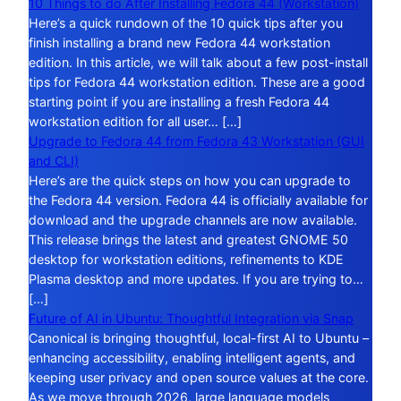
10 Things to do After Installing Fedora 44 (Workstation)
Here’s a quick rundown of the 10 quick tips after you
finish installing a brand new Fedora 44 workstation
edition. In this article, we will talk about a few post-install
tips for Fedora 44 workstation edition. These are a good
starting point if you are installing a fresh Fedora 44
workstation edition for all user… […]
Upgrade to Fedora 44 from Fedora 43 Workstation (GUI
and CLI)
Here’s are the quick steps on how you can upgrade to
the Fedora 44 version. Fedora 44 is officially available for
download and the upgrade channels are now available.
This release brings the latest and greatest GNOME 50
desktop for workstation editions, refinements to KDE
Plasma desktop and more updates. If you are trying to…
[…]
Future of AI in Ubuntu: Thoughtful Integration via Snap
Canonical is bringing thoughtful, local-first AI to Ubuntu –
enhancing accessibility, enabling intelligent agents, and
keeping user privacy and open source values at the core.
As we move through 2026, large language models