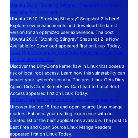
Ubuntu 26.10 “Stonking Stingray” Snapshot 2 Is Now
Available for Download
Ubuntu 26.10 "Stonking Stingray" Snapshot 2 is here!
Explore new enhancements and download the latest
version for an optimized user experience. The post
Ubuntu 26.10 “Stonking Stingray” Snapshot 2 Is Now
Available for Download appeared first on Linux Today.
Linux Gets Dirty Again: DirtyClone Kernel Flaw Can Lead
to Local Root Access
Discover the DirtyClone kernel flaw in Linux that poses a
risk of local root access. Learn how this vulnerability can
impact your system's security. The post Linux Gets Dirty
Again: DirtyClone Kernel Flaw Can Lead to Local Root
Access appeared first on Linux Today.
15 Best Free and Open Source Linux Manga Readers
Uncover the top 15 free and open-source Linux manga
readers. Enhance your reading experience with our
curated list of the best applications available. The post 15
Best Free and Open Source Linux Manga Readers
appeared first on Linux Today.