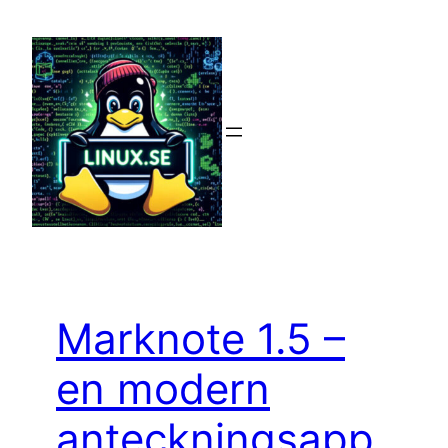
Hoppa
till
innehåll
Marknote 1.5 –
en modern
anteckningsapp