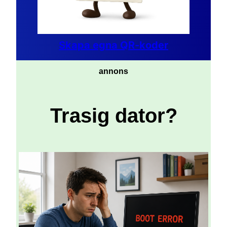
Skapa egna QR-koder
annons
Trasig dator?