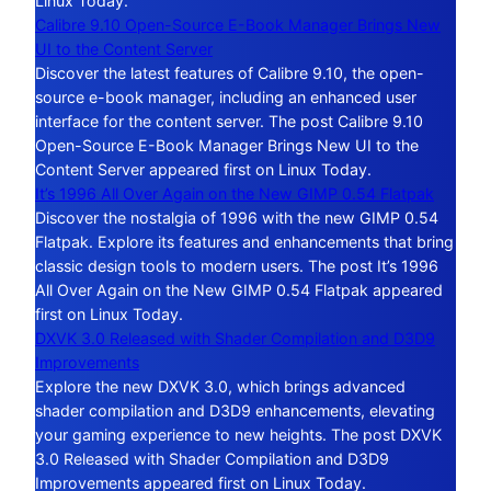
Linux Today.
Calibre 9.10 Open-Source E-Book Manager Brings New
UI to the Content Server
Discover the latest features of Calibre 9.10, the open-
source e-book manager, including an enhanced user
interface for the content server. The post Calibre 9.10
Open-Source E-Book Manager Brings New UI to the
Content Server appeared first on Linux Today.
It’s 1996 All Over Again on the New GIMP 0.54 Flatpak
Discover the nostalgia of 1996 with the new GIMP 0.54
Flatpak. Explore its features and enhancements that bring
classic design tools to modern users. The post It’s 1996
All Over Again on the New GIMP 0.54 Flatpak appeared
first on Linux Today.
DXVK 3.0 Released with Shader Compilation and D3D9
Improvements
Explore the new DXVK 3.0, which brings advanced
shader compilation and D3D9 enhancements, elevating
your gaming experience to new heights. The post DXVK
3.0 Released with Shader Compilation and D3D9
Improvements appeared first on Linux Today.