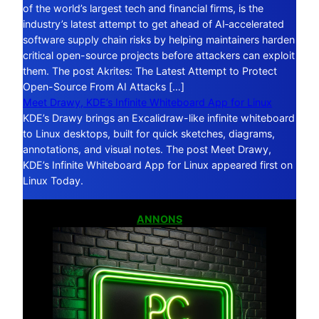
of the world’s largest tech and financial firms, is the
industry’s latest attempt to get ahead of AI‑accelerated
software supply chain risks by helping maintainers harden
critical open-source projects before attackers can exploit
them. The post Akrites: The Latest Attempt to Protect
Open-Source From AI Attacks […]
Meet Drawy, KDE’s Infinite Whiteboard App for Linux
KDE’s Drawy brings an Excalidraw-like infinite whiteboard
to Linux desktops, built for quick sketches, diagrams,
annotations, and visual notes. The post Meet Drawy,
KDE’s Infinite Whiteboard App for Linux appeared first on
Linux Today.
ANNONS