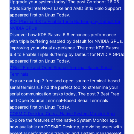
Upgrade your system today! The post Coreboot 26.06
Adds Early Intel Nova Lake and AMD Strix Halo Support
appeared first on Linux Today.
KDE Plasma 6.8 to Enable Triple Buffering by Default for
NVIDIA GPUs
Discover how KDE Plasma 6.8 enhances performance
with triple buffering enabled by default for NVIDIA GPUs,
improving your visual experience. The post KDE Plasma
6.8 to Enable Triple Buffering by Default for NVIDIA GPUs
appeared first on Linux Today.
7 Best Free and Open Source Terminal-Based Serial
Terminals
Explore our top 7 free and open-source terminal-based
serial terminals. Find the perfect tool to streamline your
serial communication tasks today. The post 7 Best Free
and Open Source Terminal-Based Serial Terminals
appeared first on Linux Today.
COSMIC Desktop Gets a Native System Monitor App
Explore the features of the native System Monitor app
now available on COSMIC Desktop, providing users with
essential performance tracking and system management