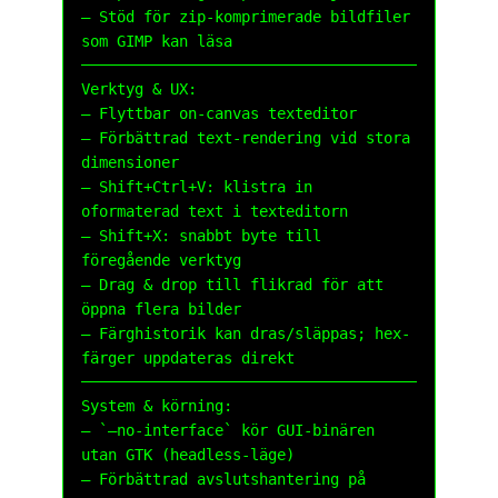
– Stöd för zip-komprimerade bildfiler
som GIMP kan läsa
Verktyg & UX:
– Flyttbar on-canvas texteditor
– Förbättrad text-rendering vid stora
dimensioner
– Shift+Ctrl+V: klistra in
oformaterad text i texteditorn
– Shift+X: snabbt byte till
föregående verktyg
– Drag & drop till flikrad för att
öppna flera bilder
– Färghistorik kan dras/släppas; hex-
färger uppdateras direkt
System & körning:
– `–no-interface` kör GUI-binären
utan GTK (headless-läge)
– Förbättrad avslutshantering på