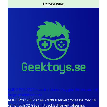
Datorservice
AMD EPYC 7302 – sexton kärnor byggda för servrar och
tunga arbetsstationer
AMD EPYC 7302 är en kraftfull serverprocessor med 16
kärnor och 32 trådar, utvecklad för virtualisering,