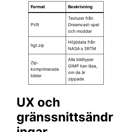
Format
Beskrivning
Texturer från
PVR
Dreamcast-spel
och moddar
Höjddata från
hgt.zip
NASA:s SRTM
Alla bildtyper
Zip-
GIMP kan läsa,
komprimerade
om de är
bilder
zippade
UX och
gränssnittsändr
ingar