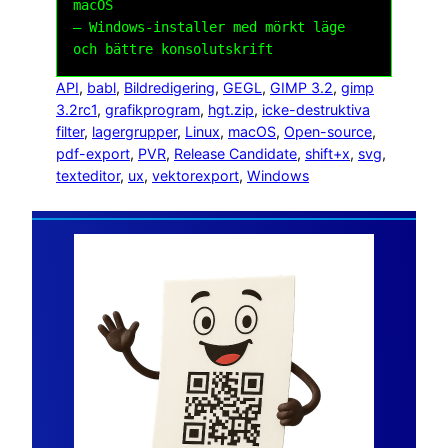
macOS
– Windows-installer med mörkt läge
och bättre konsolutskrift
API
, 
babl
, 
Bildredigering
, 
GEGL
, 
GIMP 3.2
, 
gimp
3.2rc1
, 
grafikprogram
, 
hgt.zip
, 
icke-destruktiva
filter
, 
lagergrupper
, 
Linux
, 
macOS
, 
Open-source
, 
pdf-export
, 
PVR
, 
Release Candidate
, 
shift+x
, 
svg
, 
texteditor
, 
ux
, 
vektorexport
, 
Windows