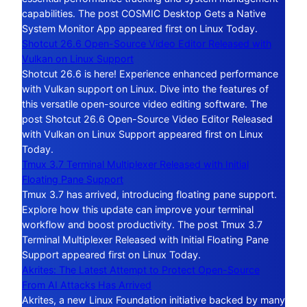
capabilities. The post COSMIC Desktop Gets a Native
System Monitor App appeared first on Linux Today.
Shotcut 26.6 Open-Source Video Editor Released with
Vulkan on Linux Support
Shotcut 26.6 is here! Experience enhanced performance
with Vulkan support on Linux. Dive into the features of
this versatile open-source video editing software. The
post Shotcut 26.6 Open-Source Video Editor Released
with Vulkan on Linux Support appeared first on Linux
Today.
Tmux 3.7 Terminal Multiplexer Released with Initial
Floating Pane Support
Tmux 3.7 has arrived, introducing floating pane support.
Explore how this update can improve your terminal
workflow and boost productivity. The post Tmux 3.7
Terminal Multiplexer Released with Initial Floating Pane
Support appeared first on Linux Today.
Akrites: The Latest Attempt to Protect Open-Source
From AI Attacks Has Arrived
Akrites, a new Linux Foundation initiative backed by many