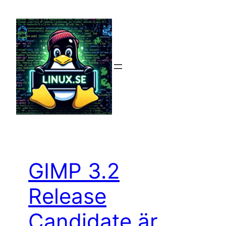
Hoppa
till
innehåll
GIMP 3.2
Release
Candidate är