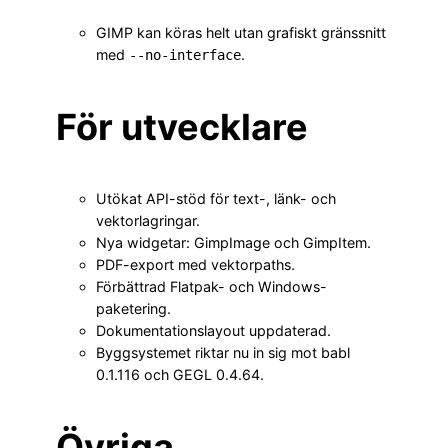
GIMP kan köras helt utan grafiskt gränssnitt
med
.
--no-interface
För utvecklare
Utökat API-stöd för text-, länk- och
vektorlagringar.
Nya widgetar: GimpImage och GimpItem.
PDF-export med vektorpaths.
Förbättrad Flatpak- och Windows-
paketering.
Dokumentationslayout uppdaterad.
Byggsystemet riktar nu in sig mot babl
0.1.116 och GEGL 0.4.64.
Övriga