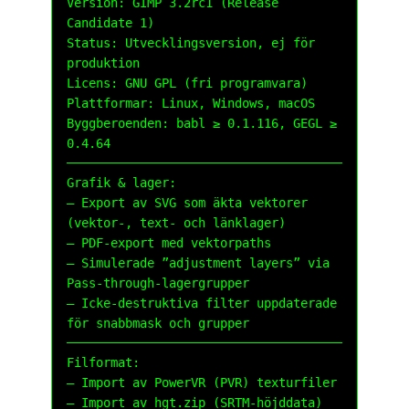
Version:
GIMP 3.2rc1 (Release
Candidate 1)
Status:
Utvecklingsversion, ej för
produktion
Licens:
GNU GPL (fri programvara)
Plattformar:
Linux, Windows, macOS
Byggberoenden:
babl ≥ 0.1.116, GEGL ≥
0.4.64
Grafik & lager:
– Export av SVG som äkta vektorer
(vektor-, text- och länklager)
– PDF-export med vektorpaths
– Simulerade ”adjustment layers” via
Pass-through-lagergrupper
– Icke-destruktiva filter uppdaterade
för snabbmask och grupper
Filformat:
– Import av PowerVR (PVR) texturfiler
– Import av hgt.zip (SRTM-höjddata)