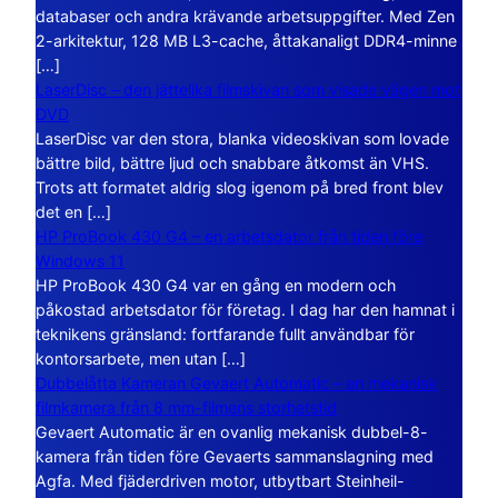
databaser och andra krävande arbetsuppgifter. Med Zen
2-arkitektur, 128 MB L3-cache, åttakanaligt DDR4-minne
[…]
LaserDisc – den jättelika filmskivan som visade vägen mot
DVD
LaserDisc var den stora, blanka videoskivan som lovade
bättre bild, bättre ljud och snabbare åtkomst än VHS.
Trots att formatet aldrig slog igenom på bred front blev
det en […]
HP ProBook 430 G4 – en arbetsdator från tiden före
Windows 11
HP ProBook 430 G4 var en gång en modern och
påkostad arbetsdator för företag. I dag har den hamnat i
teknikens gränsland: fortfarande fullt användbar för
kontorsarbete, men utan […]
Dubbelåtta Kameran Gevaert Automatic – en mekanisk
filmkamera från 8 mm-filmens storhetstid
Gevaert Automatic är en ovanlig mekanisk dubbel-8-
kamera från tiden före Gevaerts sammanslagning med
Agfa. Med fjäderdriven motor, utbytbart Steinheil-