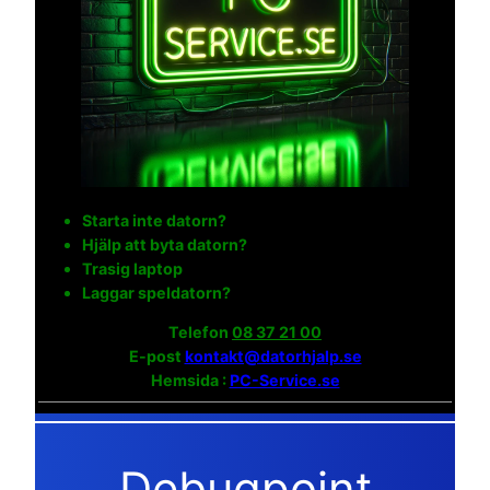
Starta inte datorn?
Hjälp att byta datorn?
Trasig laptop
Laggar speldatorn?
Telefon
08 37 21 00
E-post
kontakt@datorhjalp.se
Hemsida :
PC-Service.se
Debugpoint