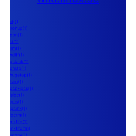
nl(1)
nohup(1)
pon(1)
ld(1)
nm(1)
ndiff(1)
gstack(1)
pmap(1)
hugetop(1)
lsirq(1)
pcp-ipcs(1)
lsipc(1)
ipcs(1)
ipcmk(1)
ipcrm(1)
mkfifo(1)
mkfifo(1p)
uconv(1)