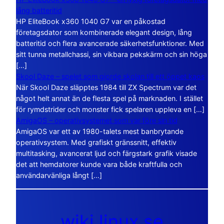
lång batteritid
HP EliteBook x360 1040 G7 var en påkostad
företagsdator som kombinerade elegant design, lång
batteritid och flera avancerade säkerhetsfunktioner. Med
sitt tunna metallchassi, sin vikbara pekskärm och sin höga
[…]
Skool Daze – spelet som gjorde skolan till ett öppet kaos
När Skool Daze släpptes 1984 till ZX Spectrum var det
något helt annat än de flesta spel på marknaden. I stället
för rymdstrider och monster fick spelaren uppleva en […]
AmigaOS – operativsystemet som var före sin tid
AmigaOS var ett av 1980-talets mest banbrytande
operativsystem. Med grafiskt gränssnitt, effektiv
multitasking, avancerat ljud och färgstark grafik visade
det att hemdatorer kunde vara både kraftfulla och
användarvänliga långt […]
wiki.linux.se