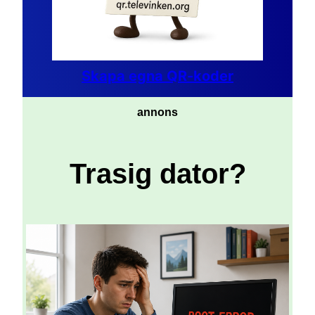
Skapa egna QR-koder
annons
Trasig dator?