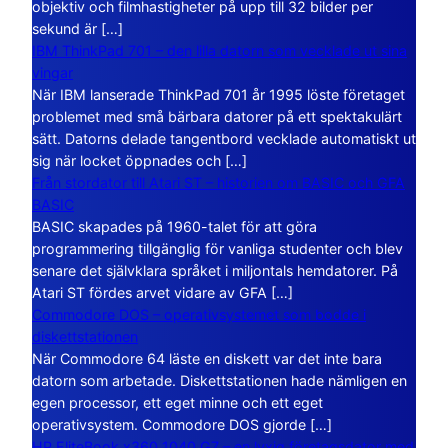
objektiv och filmhastigheter på upp till 32 bilder per
sekund är […]
IBM ThinkPad 701 – den lilla datorn som vecklade ut sina
vingar
När IBM lanserade ThinkPad 701 år 1995 löste företaget
problemet med små bärbara datorer på ett spektakulärt
sätt. Datorns delade tangentbord vecklade automatiskt ut
sig när locket öppnades och […]
Från stordator till Atari ST – historien om BASIC och GFA
BASIC
BASIC skapades på 1960-talet för att göra
programmering tillgänglig för vanliga studenter och blev
senare det självklara språket i miljontals hemdatorer. På
Atari ST fördes arvet vidare av GFA […]
Commodore DOS – operativsystemet som bodde i
diskettstationen
När Commodore 64 läste en diskett var det inte bara
datorn som arbetade. Diskettstationen hade nämligen en
egen processor, ett eget minne och ett eget
operativsystem. Commodore DOS gjorde […]
HP EliteBook x360 1040 G7 – en lyxig företagsdator med