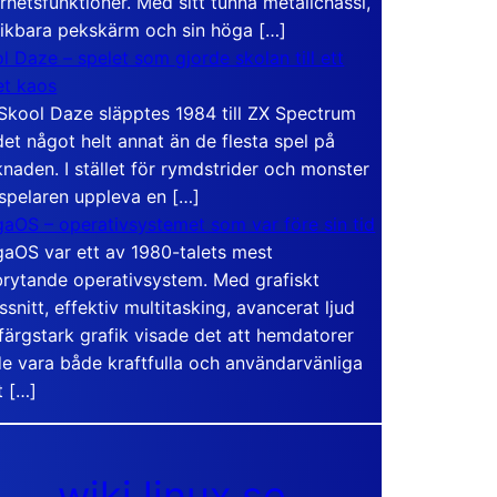
rhetsfunktioner. Med sitt tunna metallchassi,
vikbara pekskärm och sin höga […]
l Daze – spelet som gjorde skolan till ett
t kaos
Skool Daze släpptes 1984 till ZX Spectrum
det något helt annat än de flesta spel på
naden. I stället för rymdstrider och monster
 spelaren uppleva en […]
aOS – operativsystemet som var före sin tid
aOS var ett av 1980-talets mest
rytande operativsystem. Med grafiskt
ssnitt, effektiv multitasking, avancerat ljud
färgstark grafik visade det att hemdatorer
e vara både kraftfulla och användarvänliga
t […]
wiki.linux.se