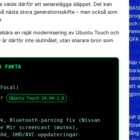
s valde därför att senarelägga släppet. Det kan
BASI
på nästa stora generationsskifte – men också som
prog
r.
och 
hemd
ebära en rejäl modernisering av Ubuntu Touch och
GFA
 är därför inte slutmålet, utan snarare bron som
Com
i di
När 
K FAKTA
bara
näml
ett 
(Focal)
gjor
ör
Ubuntu Touch 24.04-1.0
HP E
före
HP E
ik, Bluetooth-parning fix (Nissan
före
re Mir screencast (mutex),
lång
töd, UHD/AVC-uppdateringar.