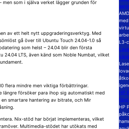
 – men som i själva verket lägger grunden för
serv
AMD 
med 
virt
en av ett helt nytt uppgraderingsverktyg. Med
arbe
 sömlöst gå över till Ubuntu Touch 24.04-1.0 så
L3-c
pdatering som helst – 24.04 blir den första
Lase
u 24.04 LTS, även känd som Noble Numbat, vilket
väg
fundament.
Lase
lova
åtko
igen
 flera mindre men viktiga förbättringar.
HP P
nte längre försöker para ihop sig automatiskt med
före
en smartare hantering av bitrate, och Mir
HP P
åsning.
påko
ntera. Nix-stöd har börjat implementeras, vilket
hamn
s framöver. Multimedia-stödet har utökats med
anvä