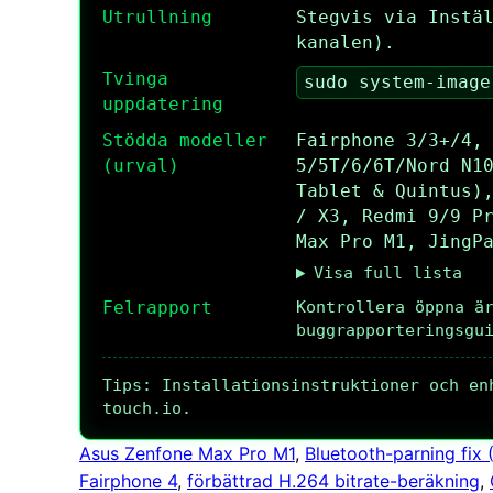
Utrullning
Stegvis via Instä
kanalen).
Tvinga
sudo system-image
uppdatering
Stödda modeller
Fairphone 3/3+/4,
(urval)
5/5T/6/6T/Nord N1
Tablet & Quintus)
/ X3, Redmi 9/9 P
Max Pro M1, JingP
Visa full lista
Felrapport
Kontrollera öppna ä
buggrapporteringsgu
Tips: Installationsinstruktioner och en
touch.io.
Asus Zenfone Max Pro M1
, 
Bluetooth-parning fix
Fairphone 4
, 
förbättrad H.264 bitrate-beräkning
, 