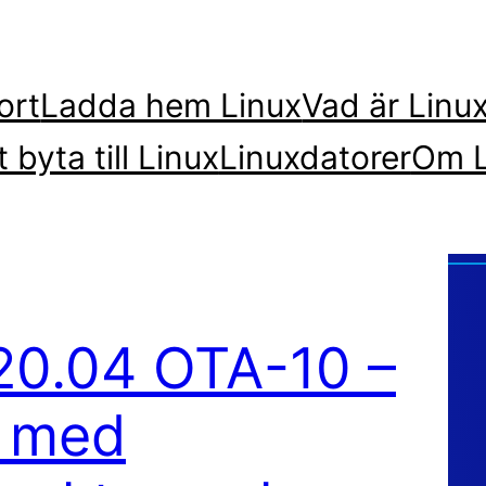
ort
Ladda hem Linux
Vad är Linu
t byta till Linux
Linuxdatorer
Om L
20.04 OTA-10 –
g med