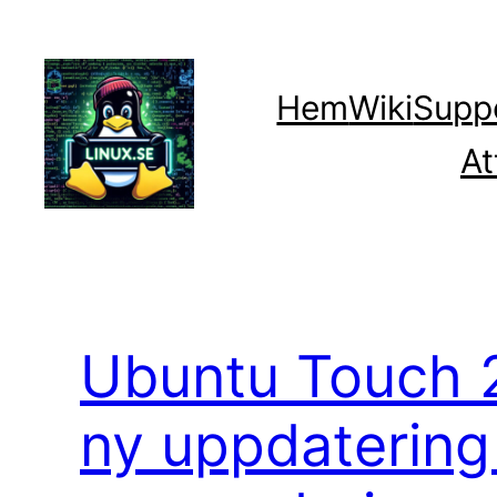
Hoppa
till
innehåll
Hem
Wiki
Supp
At
Ubuntu Touch 
ny uppdaterin