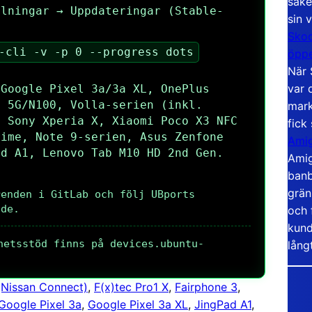
säke
llningar → Uppdateringar (Stable-
sin 
Skoo
-cli -v -p 0 --progress dots
öppe
När 
var 
 Google Pixel 3a/3a XL, OnePlus
0 5G/N100, Volla-serien (inkl.
mark
, Sony Xperia X, Xiaomi Poco X3 NFC
fick
rime, Note 9-serien, Asus Zenfone
Amig
ad A1, Lenovo Tab M10 HD 2nd Gen.
Amig
banb
grän
renden i GitLab och följ UBports
ide.
och 
kund
hetsstöd finns på devices.ubuntu-
lång
 (Nissan Connect)
, 
F(x)tec Pro1 X
, 
Fairphone 3
, 
Google Pixel 3a
, 
Google Pixel 3a XL
, 
JingPad A1
, 