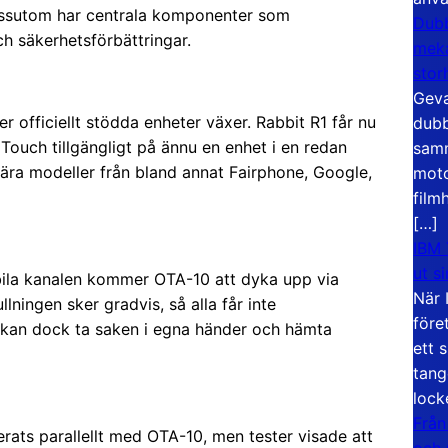
ssutom har centrala komponenter som
Dubb
 säkerhetsförbättringar.
meka
stor
Geva
r officiellt stödda enheter växer. Rabbit R1 får nu
dubb
u Touch tillgängligt på ännu en enhet i en redan
samm
lära modeller från bland annat Fairphone, Google,
moto
film
[…]
IBM 
ut s
ila kanalen kommer OTA-10 att dyka upp via
När 
lningen sker gradvis, så alla får inte
före
kan dock ta saken i egna händer och hämta
ett 
tang
lock
Från
rats parallellt med OTA-10, men tester visade att
och