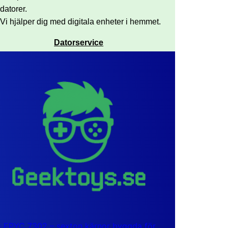
datorer.
Vi hjälper dig med digitala enheter i hemmet.
Datorservice
EPYC 7302 – sexton kärnor byggda för