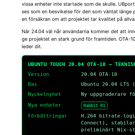
vissa enheter inte startade som de skulle. UBport
ses som en besvikelse för den som väntat länge 
en försäkran om att projektet tar kvalitet på allva
När 24.04 väl når användarna kommer det att inn
ge projektet en stark grund för framtiden. OTA-10
leder dit.
UBUNTU TOUCH 20.04 OTA-10 – TEKNIS
Version
20.04 OTA-10
Bas
Ubuntu 20.04 LTS 
Nyckelnyhet
Ny uppgraderare f
Nya enheter
Rabbit R1
Förbättringar
H.264 bitrate-log
Connect), stabila
preliminärt Nix-s