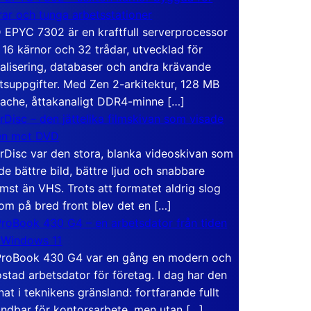
rar och tunga arbetsstationer
EPYC 7302 är en kraftfull serverprocessor
16 kärnor och 32 trådar, utvecklad för
ualisering, databaser och andra krävande
tsuppgifter. Med Zen 2-arkitektur, 128 MB
ache, åttakanaligt DDR4-minne […]
rDisc – den jättelika filmskivan som visade
en mot DVD
rDisc var den stora, blanka videoskivan som
de bättre bild, bättre ljud och snabbare
mst än VHS. Trots att formatet aldrig slog
om på bred front blev det en […]
roBook 430 G4 – en arbetsdator från tiden
 Windows 11
roBook 430 G4 var en gång en modern och
stad arbetsdator för företag. I dag har den
at i teknikens gränsland: fortfarande fullt
ndbar för kontorsarbete, men utan […]