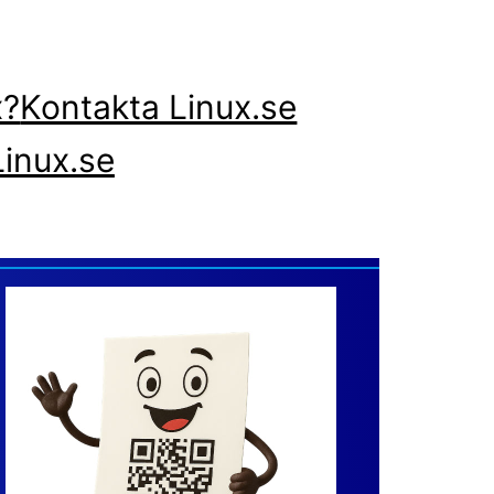
x?
Kontakta Linux.se
inux.se