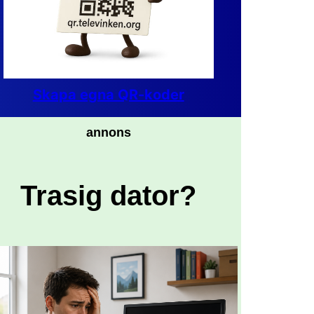
Skapa egna QR-koder
annons
Trasig dator?