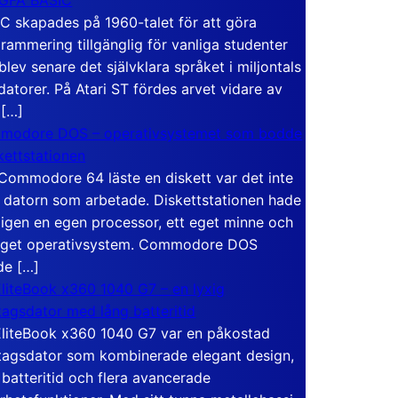
C skapades på 1960-talet för att göra
rammering tillgänglig för vanliga studenter
blev senare det självklara språket i miljontals
atorer. På Atari ST fördes arvet vidare av
 […]
modore DOS – operativsystemet som bodde
skettstationen
Commodore 64 läste en diskett var det inte
 datorn som arbetade. Diskettstationen hade
igen en egen processor, ett eget minne och
eget operativsystem. Commodore DOS
de […]
liteBook x360 1040 G7 – en lyxig
tagsdator med lång batteritid
liteBook x360 1040 G7 var en påkostad
tagsdator som kombinerade elegant design,
 batteritid och flera avancerade