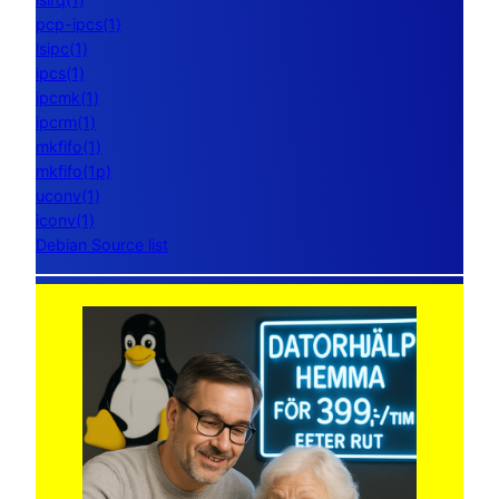
pcp-ipcs(1)
lsipc(1)
ipcs(1)
ipcmk(1)
ipcrm(1)
mkfifo(1)
mkfifo(1p)
uconv(1)
iconv(1)
Debian Source list