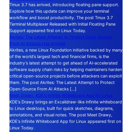
Tmux 3.7 has arrived, introducing floating pane support.
Explore how this update can improve your terminal
workflow and boost productivity. The post Tmux 3.7
Terminal Multiplexer Released with Initial Floating Pane
Support appeared first on Linux Today.
Akrites: The Latest Attempt to Protect Open-Source
From AI Attacks Has Arrived
Akrites, a new Linux Foundation initiative backed by many
of the world’s largest tech and financial firms, is the
industry’s latest attempt to get ahead of AI‑accelerated
software supply chain risks by helping maintainers harden
critical open-source projects before attackers can exploit
them. The post Akrites: The Latest Attempt to Protect
Open-Source From AI Attacks […]
Meet Drawy, KDE’s Infinite Whiteboard App for Linux
KDE’s Drawy brings an Excalidraw-like infinite whiteboard
to Linux desktops, built for quick sketches, diagrams,
annotations, and visual notes. The post Meet Drawy,
KDE’s Infinite Whiteboard App for Linux appeared first on
Linux Today.