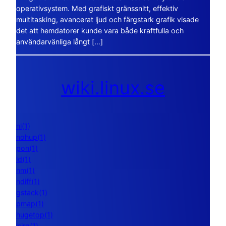
operativsystem. Med grafiskt gränssnitt, effektiv
multitasking, avancerat ljud och färgstark grafik visade
det att hemdatorer kunde vara både kraftfulla och
användarvänliga långt […]
wiki.linux.se
nl(1)
nohup(1)
pon(1)
ld(1)
nm(1)
ndiff(1)
gstack(1)
pmap(1)
hugetop(1)
lsirq(1)