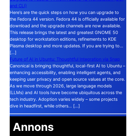
and CLI)
Here’s are the quick steps on how you can upgrade to
the Fedora 44 version. Fedora 44 is officially available for
download and the upgrade channels are now available.
This release brings the latest and greatest GNOME 50
desktop for workstation editions, refinements to KDE
Plasma desktop and more updates. If you are trying to…
[…]
Future of AI in Ubuntu: Thoughtful Integration via Snap
Canonical is bringing thoughtful, local-first AI to Ubuntu –
enhancing accessibility, enabling intelligent agents, and
keeping user privacy and open source values at the core.
As we move through 2026, large language models
(LLMs) and AI tools have become ubiquitous across the
tech industry. Adoption varies widely – some projects
dive in headfirst, while others… […]
Annons