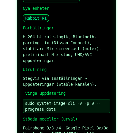
Nya enheter
Rabbit R1
Förbättringar
H.264 bitrate-logik, Bluetooth-
parning fix (Nissan Connect),
stabilare Mir screencast (mutex),
preliminärt Nix-stöd, UHD/AVC-
uppdateringar.
Utrullning
Stegvis via Inställningar →
Uppdateringar (Stable-kanalen).
Tvinga uppdatering
sudo system-image-cli -v -p 0 --
progress dots
Stödda modeller (urval)
Fairphone 3/3+/4, Google Pixel 3a/3a