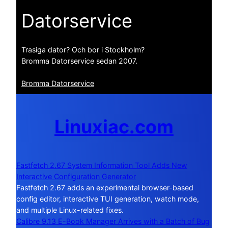
Datorservice
Trasiga dator? Och bor i Stockholm?
Bromma Datorservice sedan 2007.
Bromma Datorservice
Linuxiac.com
Fastfetch 2.67 System Information Tool Adds New
Interactive Configuration Generator
Fastfetch 2.67 adds an experimental browser-based
config editor, interactive TUI generation, watch mode,
and multiple Linux-related fixes.
Calibre 9.13 E-Book Manager Arrives with a Batch of Bug