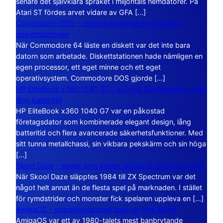
senare det självklara språket i miljontals hemdatorer. På
Atari ST fördes arvet vidare av GFA […]
Commodore DOS – operativsystemet som bodde i
diskettstationen
När Commodore 64 läste en diskett var det inte bara
datorn som arbetade. Diskettstationen hade nämligen en
egen processor, ett eget minne och ett eget
operativsystem. Commodore DOS gjorde […]
HP EliteBook x360 1040 G7 – en lyxig företagsdator med
lång batteritid
HP EliteBook x360 1040 G7 var en påkostad
företagsdator som kombinerade elegant design, lång
batteritid och flera avancerade säkerhetsfunktioner. Med
sitt tunna metallchassi, sin vikbara pekskärm och sin höga
[…]
Skool Daze – spelet som gjorde skolan till ett öppet kaos
När Skool Daze släpptes 1984 till ZX Spectrum var det
något helt annat än de flesta spel på marknaden. I stället
för rymdstrider och monster fick spelaren uppleva en […]
AmigaOS – operativsystemet som var före sin tid
AmigaOS var ett av 1980-talets mest banbrytande