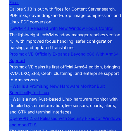
Fixes
Calibre 9.13 is out with fixes for Content Server search,
PDF links, cover drag-and-drop, image compression, and
Linux PDF conversion.
IceWM 4.1 Released with New Window Focus Control
The lightweight IceWM window manager reaches version
4.1 with improved focus handling, safer configuration
parsing, and updated translations.
Proxmox VE Officially Expands Beyond x86 With Arm64
Support
Proxmox VE gains its first official Arm64 edition, bringing
KVM, LXC, ZFS, Ceph, clustering, and enterprise support
to Arm servers.
HWall Is a Promising New Hardware Monitor Built
Specifically for Linux
HWall is a new Rust-based Linux hardware monitor with
detailed system information, live sensors, charts, alerts,
and GTK and terminal interfaces.
OpenVPN 2.7.6 Released with Security Fixes for Windows
and mbedTLS