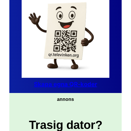
Skapa egna QR-koder
annons
Trasig dator?