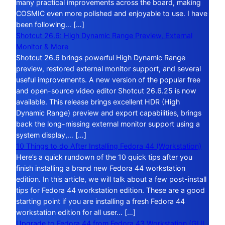
many practical improvements across the board, making
COSMIC even more polished and enjoyable to use. I have
been following… […]
Shotcut 26.6: High Dynamic Range Preview, External
Monitor & More
Shotcut 26.6 brings powerful High Dynamic Range
preview, restored external monitor support, and several
useful improvements. A new version of the popular free
and open-source video editor Shotcut 26.6.25 is now
available. This release brings excellent HDR (High
Dynamic Range) preview and export capabilities, brings
back the long-missing external monitor support using a
system display,… […]
10 Things to do After Installing Fedora 44 (Workstation)
Here’s a quick rundown of the 10 quick tips after you
finish installing a brand new Fedora 44 workstation
edition. In this article, we will talk about a few post-install
tips for Fedora 44 workstation edition. These are a good
starting point if you are installing a fresh Fedora 44
workstation edition for all user… […]
Upgrade to Fedora 44 from Fedora 43 Workstation (GUI