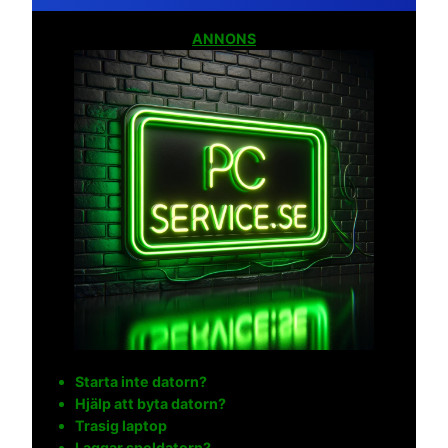
ANNONS
Starta inte datorn?
Hjälp att byta datorn?
Trasig laptop
Laggar speldatorn?