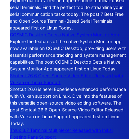
Explore our top 7 free and open-source terminal-based
serial terminals. Find the perfect tool to streamline your
serial communication tasks today. The post 7 Best Free
and Open Source Terminal-Based Serial Terminals
appeared first on Linux Today.
COSMIC Desktop Gets a Native System Monitor App
Explore the features of the native System Monitor app
now available on COSMIC Desktop, providing users with
essential performance tracking and system management
capabilities. The post COSMIC Desktop Gets a Native
System Monitor App appeared first on Linux Today.
Shotcut 26.6 Open-Source Video Editor Released with
Vulkan on Linux Support
Shotcut 26.6 is here! Experience enhanced performance
with Vulkan support on Linux. Dive into the features of
this versatile open-source video editing software. The
post Shotcut 26.6 Open-Source Video Editor Released
with Vulkan on Linux Support appeared first on Linux
Today.
Tmux 3.7 Terminal Multiplexer Released with Initial
Floating Pane Support