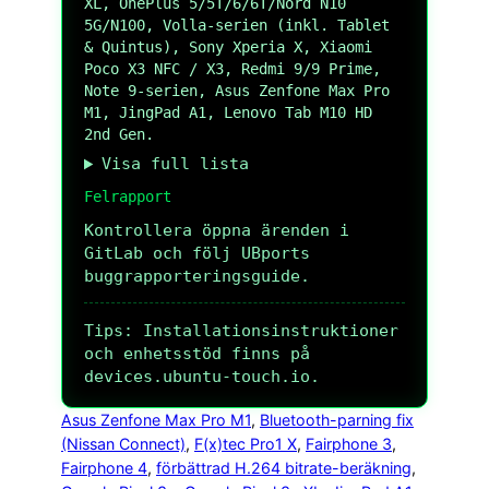
XL, OnePlus 5/5T/6/6T/Nord N10
5G/N100, Volla-serien (inkl. Tablet
& Quintus), Sony Xperia X, Xiaomi
Poco X3 NFC / X3, Redmi 9/9 Prime,
Note 9-serien, Asus Zenfone Max Pro
M1, JingPad A1, Lenovo Tab M10 HD
2nd Gen.
Visa full lista
Felrapport
Kontrollera öppna ärenden i
GitLab och följ UBports
buggrapporteringsguide.
Tips: Installationsinstruktioner
och enhetsstöd finns på
devices.ubuntu-touch.io.
Asus Zenfone Max Pro M1
, 
Bluetooth-parning fix
(Nissan Connect)
, 
F(x)tec Pro1 X
, 
Fairphone 3
, 
Fairphone 4
, 
förbättrad H.264 bitrate-beräkning
, 