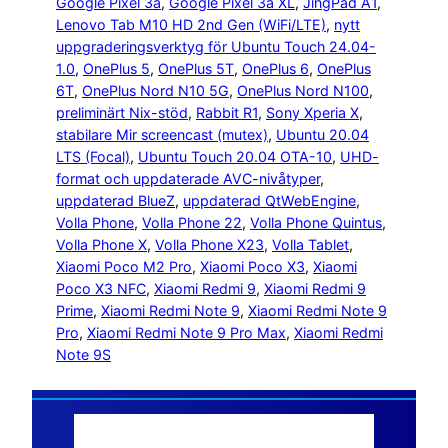
Google Pixel 3a
, 
Google Pixel 3a XL
, 
JingPad A1
, 
Lenovo Tab M10 HD 2nd Gen (WiFi/LTE)
, 
nytt
uppgraderingsverktyg för Ubuntu Touch 24.04-
1.0
, 
OnePlus 5
, 
OnePlus 5T
, 
OnePlus 6
, 
OnePlus
6T
, 
OnePlus Nord N10 5G
, 
OnePlus Nord N100
, 
preliminärt Nix-stöd
, 
Rabbit R1
, 
Sony Xperia X
, 
stabilare Mir screencast (mutex)
, 
Ubuntu 20.04
LTS (Focal)
, 
Ubuntu Touch 20.04 OTA-10
, 
UHD-
format och uppdaterade AVC-nivåtyper
, 
uppdaterad BlueZ
, 
uppdaterad QtWebEngine
, 
Volla Phone
, 
Volla Phone 22
, 
Volla Phone Quintus
, 
Volla Phone X
, 
Volla Phone X23
, 
Volla Tablet
, 
Xiaomi Poco M2 Pro
, 
Xiaomi Poco X3
, 
Xiaomi
Poco X3 NFC
, 
Xiaomi Redmi 9
, 
Xiaomi Redmi 9
Prime
, 
Xiaomi Redmi Note 9
, 
Xiaomi Redmi Note 9
Pro
, 
Xiaomi Redmi Note 9 Pro Max
, 
Xiaomi Redmi
Note 9S