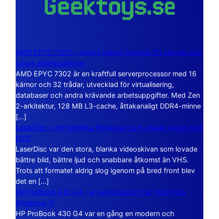
AMD EPYC 7302 – sexton kärnor byggda för servrar och
tunga arbetsstationer
AMD EPYC 7302 är en kraftfull serverprocessor med 16
kärnor och 32 trådar, utvecklad för virtualisering,
databaser och andra krävande arbetsuppgifter. Med Zen
2-arkitektur, 128 MB L3-cache, åttakanaligt DDR4-minne
[…]
LaserDisc – den jättelika filmskivan som visade vägen mot
DVD
LaserDisc var den stora, blanka videoskivan som lovade
bättre bild, bättre ljud och snabbare åtkomst än VHS.
Trots att formatet aldrig slog igenom på bred front blev
det en […]
HP ProBook 430 G4 – en arbetsdator från tiden före
Windows 11
HP ProBook 430 G4 var en gång en modern och