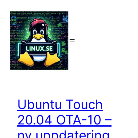
Hoppa
till
innehåll
Ubuntu Touch
20.04 OTA-10 –
ny uppdatering