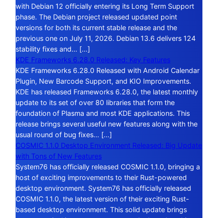
with Debian 12 officially entering its Long Term Support
phase. The Debian project released updated point
versions for both its current stable release and the
previous one on July 11, 2026. Debian 13.6 delivers 124
stability fixes and… […]
KDE Frameworks 6.28.0 Released: Key Features
KDE Frameworks 6.28.0 Released with Android Calendar
Plugin, New Barcode Support, and KIO Improvements.
KDE has released Frameworks 6.28.0, the latest monthly
update to its set of over 80 libraries that form the
foundation of Plasma and most KDE applications. This
release brings several useful new features along with the
usual round of bug fixes… […]
COSMIC 1.1.0 Desktop Environment Released: Big Update
with Tons of New Features
System76 has officially released COSMIC 1.1.0, bringing a
host of exciting improvements to their Rust-powered
desktop environment. System76 has officially released
COSMIC 1.1.0, the latest version of their exciting Rust-
based desktop environment. This solid update brings