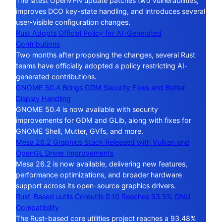
The latest OpenVPN update patches two vulnerabilities,
improves DCO key-state handling, and introduces several
user-visible configuration changes.
Rust Adopts Official Policy for AI-Generated
Contributions
Two months after proposing the changes, several Rust
teams have officially adopted a policy restricting AI-
generated contributions.
GNOME 50.4 Brings GDM Security Fixes and Better
Display Handling
GNOME 50.4 is now available with security
improvements for GDM and GLib, along with fixes for
GNOME Shell, Mutter, GVfs, and more.
Mesa 26.2 Graphics Stack Released with Vulkan and
OpenGL Driver Improvements
Mesa 26.2 is now available, delivering new features,
performance optimizations, and broader hardware
support across its open-source graphics drivers.
Rust-Based uutils Coreutils 0.10 Reaches 93.5% GNU
Compatibility
The Rust-based core utilities project reaches a 93.48%