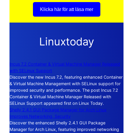
Klicka här för att läsa mer
Linuxtoday
Incus 7.2 Container & Virtual Machine Manager Released
with SELinux Support
Discover the new Incus 7.2, featuring enhanced Container
& Virtual Machine Management with SELinux support for
improved security and performance. The post Incus 7.2
Container & Virtual Machine Manager Released with
SELinux Support appeared first on Linux Today.
Shelly 2.4.1 GUI Package Manager for Arch Linux
Improves Networking, Security
Discover the enhanced Shelly 2.4.1 GUI Package
Manager for Arch Linux, featuring improved networking