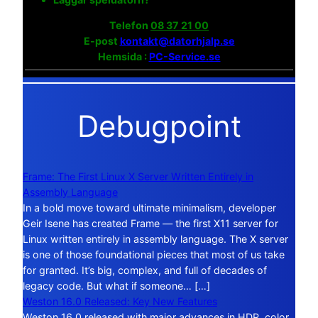
Telefon
08 37 21 00
E-post
kontakt@datorhjalp.se
Hemsida :
PC-Service.se
Debugpoint
Frame: The First Linux X Server Written Entirely in
Assembly Language
In a bold move toward ultimate minimalism, developer
Geir Isene has created Frame — the first X11 server for
Linux written entirely in assembly language. The X server
is one of those foundational pieces that most of us take
for granted. It’s big, complex, and full of decades of
legacy code. But what if someone… […]
Weston 16.0 Released: Key New Features
Weston 16.0 released with major advances in HDR, color