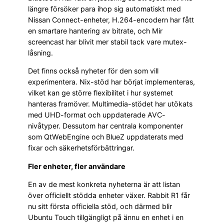
längre försöker para ihop sig automatiskt med
Nissan Connect-enheter, H.264-encodern har fått
en smartare hantering av bitrate, och Mir
screencast har blivit mer stabil tack vare mutex-
låsning.
Det finns också nyheter för den som vill
experimentera. Nix-stöd har börjat implementeras,
vilket kan ge större flexibilitet i hur systemet
hanteras framöver. Multimedia-stödet har utökats
med UHD-format och uppdaterade AVC-
nivåtyper. Dessutom har centrala komponenter
som QtWebEngine och BlueZ uppdaterats med
fixar och säkerhetsförbättringar.
Fler enheter, fler användare
En av de mest konkreta nyheterna är att listan
över officiellt stödda enheter växer. Rabbit R1 får
nu sitt första officiella stöd, och därmed blir
Ubuntu Touch tillgängligt på ännu en enhet i en