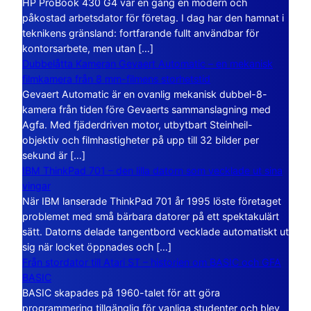
HP ProBook 430 G4 var en gång en modern och
påkostad arbetsdator för företag. I dag har den hamnat i
teknikens gränsland: fortfarande fullt användbar för
kontorsarbete, men utan […]
Dubbelåtta Kameran Gevaert Automatic – en mekanisk
filmkamera från 8 mm-filmens storhetstid
Gevaert Automatic är en ovanlig mekanisk dubbel-8-
kamera från tiden före Gevaerts sammanslagning med
Agfa. Med fjäderdriven motor, utbytbart Steinheil-
objektiv och filmhastigheter på upp till 32 bilder per
sekund är […]
IBM ThinkPad 701 – den lilla datorn som vecklade ut sina
vingar
När IBM lanserade ThinkPad 701 år 1995 löste företaget
problemet med små bärbara datorer på ett spektakulärt
sätt. Datorns delade tangentbord vecklade automatiskt ut
sig när locket öppnades och […]
Från stordator till Atari ST – historien om BASIC och GFA
BASIC
BASIC skapades på 1960-talet för att göra
programmering tillgänglig för vanliga studenter och blev