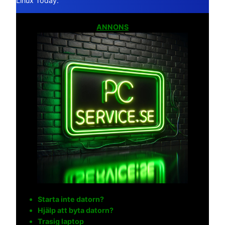
Linux Today.
ANNONS
Starta inte datorn?
Hjälp att byta datorn?
Trasig laptop