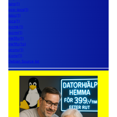
lsirq(1)
pcp-ipcs(1)
lsipc(1)
ipcs(1)
ipcmk(1)
ipcrm(1)
mkfifo(1)
mkfifo(1p)
uconv(1)
iconv(1)
Debian Source list