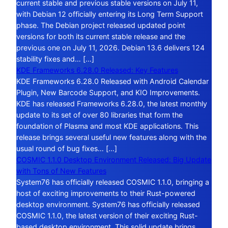
current stable and previous stable versions on July 11,
with Debian 12 officially entering its Long Term Support
phase. The Debian project released updated point
versions for both its current stable release and the
previous one on July 11, 2026. Debian 13.6 delivers 124
stability fixes and… […]
KDE Frameworks 6.28.0 Released: Key Features
KDE Frameworks 6.28.0 Released with Android Calendar
Plugin, New Barcode Support, and KIO Improvements.
KDE has released Frameworks 6.28.0, the latest monthly
update to its set of over 80 libraries that form the
foundation of Plasma and most KDE applications. This
release brings several useful new features along with the
usual round of bug fixes… […]
COSMIC 1.1.0 Desktop Environment Released: Big Update
with Tons of New Features
System76 has officially released COSMIC 1.1.0, bringing a
host of exciting improvements to their Rust-powered
desktop environment. System76 has officially released
COSMIC 1.1.0, the latest version of their exciting Rust-
based desktop environment. This solid update brings