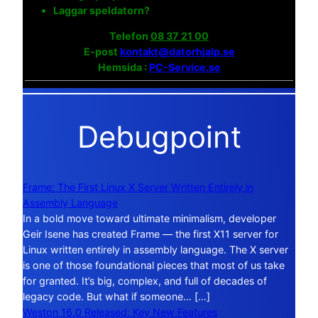
Laggar speldatorn?
Telefon
08 37 21 00
E-post
kontakt@datorhjalp.se
Hemsida :
PC-Service.se
Debugpoint
Frame: The First Linux X Server Written Entirely in
Assembly Language
In a bold move toward ultimate minimalism, developer
Geir Isene has created Frame — the first X11 server for
Linux written entirely in assembly language. The X server
is one of those foundational pieces that most of us take
for granted. It’s big, complex, and full of decades of
legacy code. But what if someone… […]
Weston 16.0 Released: Key New Features