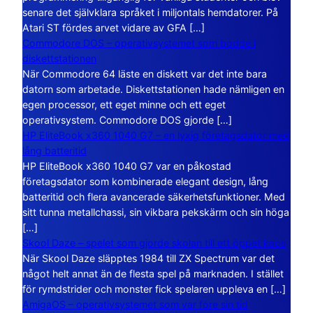
senare det självklara språket i miljontals hemdatorer. På
Atari ST fördes arvet vidare av GFA […]
Commodore DOS – operativsystemet som bodde i
diskettstationen
När Commodore 64 läste en diskett var det inte bara
datorn som arbetade. Diskettstationen hade nämligen en
egen processor, ett eget minne och ett eget
operativsystem. Commodore DOS gjorde […]
HP EliteBook x360 1040 G7 – en lyxig företagsdator med
lång batteritid
HP EliteBook x360 1040 G7 var en påkostad
företagsdator som kombinerade elegant design, lång
batteritid och flera avancerade säkerhetsfunktioner. Med
sitt tunna metallchassi, sin vikbara pekskärm och sin höga
[…]
Skool Daze – spelet som gjorde skolan till ett öppet kaos
När Skool Daze släpptes 1984 till ZX Spectrum var det
något helt annat än de flesta spel på marknaden. I stället
för rymdstrider och monster fick spelaren uppleva en […]
AmigaOS – operativsystemet som var före sin tid