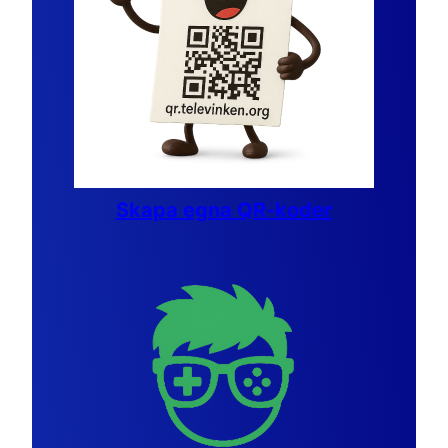
Skapa egna QR-koder