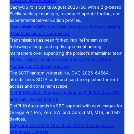
Prepares Server Edition
CachyOS rolls out its August 2026 ISO with a Zig-based
Shelly package manager, revamped update tooling, and
experimental Server Edition profiles.
Transmission BitTorrent Client Forked as ReTransmission
After Maintainer Disagreement
Transmission has been forked into ReTransmission
following a longstanding disagreement among
maintainers over expanding the project’s maintainer team.
18-Year-Old Linux Kernel Vulnerability Enables Root
Access and Container Escape
The SCTPhantom vulnerability, CVE-2026-64564,
affects Linux SCTP code and can be exploited for root
access and container escape.
DietPi 10.6 Adds Support for Orange Pi 4 Pro, Zero 3W,
and New Odroid Boards
DietPi 10.6 expands its SBC support with new images for
Orange Pi 4 Pro, Zero 3W, and Odroid M1, M1S, and M2
devices.
Polychromatic 0.9.8 OpenRazer Front-End Improves
Brightness Controls