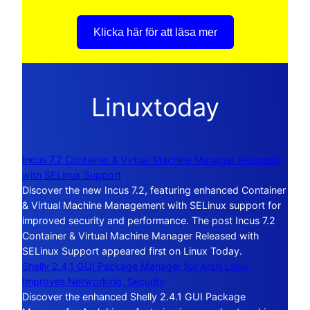
Klicka här för att läsa mer
Linuxtoday
Incus 7.2 Container & Virtual Machine Manager Released
with SELinux Support
Discover the new Incus 7.2, featuring enhanced Container
& Virtual Machine Management with SELinux support for
improved security and performance. The post Incus 7.2
Container & Virtual Machine Manager Released with
SELinux Support appeared first on Linux Today.
Shelly 2.4.1 GUI Package Manager for Arch Linux
Improves Networking, Security
Discover the enhanced Shelly 2.4.1 GUI Package