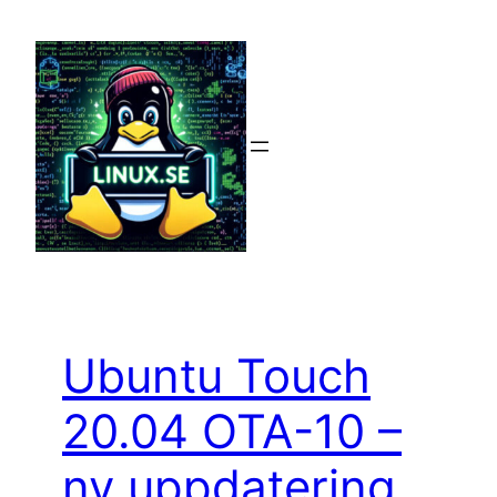
Hoppa
till
innehåll
Ubuntu Touch
20.04 OTA-10 –
ny uppdatering