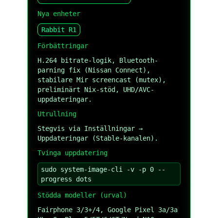
Nya enheter
Rabbit R1
Förbättringar
H.264 bitrate-logik, Bluetooth-
parning fix (Nissan Connect),
stabilare Mir screencast (mutex),
preliminärt Nix-stöd, UHD/AVC-
uppdateringar.
Utrullning
Stegvis via Inställningar →
Uppdateringar (Stable-kanalen).
Tvinga uppdatering
sudo system-image-cli -v -p 0 --
progress dots
Stödda modeller (urval)
Fairphone 3/3+/4, Google Pixel 3a/3a