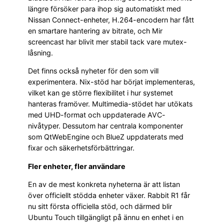
längre försöker para ihop sig automatiskt med
Nissan Connect-enheter, H.264-encodern har fått
en smartare hantering av bitrate, och Mir
screencast har blivit mer stabil tack vare mutex-
låsning.
Det finns också nyheter för den som vill
experimentera. Nix-stöd har börjat implementeras,
vilket kan ge större flexibilitet i hur systemet
hanteras framöver. Multimedia-stödet har utökats
med UHD-format och uppdaterade AVC-
nivåtyper. Dessutom har centrala komponenter
som QtWebEngine och BlueZ uppdaterats med
fixar och säkerhetsförbättringar.
Fler enheter, fler användare
En av de mest konkreta nyheterna är att listan
över officiellt stödda enheter växer. Rabbit R1 får
nu sitt första officiella stöd, och därmed blir
Ubuntu Touch tillgängligt på ännu en enhet i en