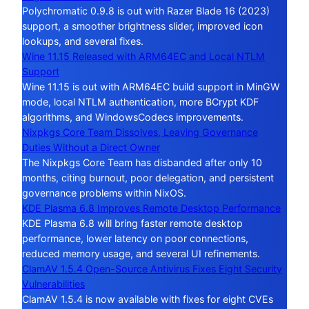
Polychromatic 0.9.8 is out with Razer Blade 16 (2023)
support, a smoother brightness slider, improved icon
lookups, and several fixes.
Wine 11.15 Released with ARM64EC and Local NTLM
Support
Wine 11.15 is out with ARM64EC build support in MinGW
mode, local NTLM authentication, more BCrypt KDF
algorithms, and WindowsCodecs improvements.
Nixpkgs Core Team Dissolves, Leaving Governance
Duties Without a Direct Owner
The Nixpkgs Core Team has disbanded after only 10
months, citing burnout, poor delegation, and persistent
governance problems within NixOS.
KDE Plasma 6.8 Improves Remote Desktop Performance
KDE Plasma 6.8 will bring faster remote desktop
performance, lower latency on poor connections,
reduced memory usage, and several UI refinements.
ClamAV 1.5.4 Open-Source Antivirus Fixes Eight Security
Vulnerabilities
ClamAV 1.5.4 is now available with fixes for eight CVEs