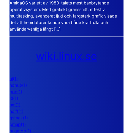
AmigaOS var ett av 1980-talets mest banbrytande
operativsystem. Med grafiskt gränssnitt, effektiv
multitasking, avancerat ljud och färgstark grafik visade
det att hemdatorer kunde vara både kraftfulla och
användarvänliga långt […]
wiki.linux.se
nl(1)
nohup(1)
pon(1)
ld(1)
nm(1)
ndiff(1)
gstack(1)
pmap(1)
hugetop(1)