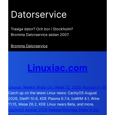
Datorservice
Trasiga dator? Och bor i Stockholm?
Bromma Datorservice sedan 2007.
Bromma Datorservice
Linuxiac.com
Linuxiac Weekly Wrap-Up: Week 32, 2026 (August 3 – 9)
Catch up on the latest Linux news: CachyOS August
2026, DietPi 10.6, KDE Plasma 6.7.4, IceWM 4.1, Wine
11.15, Mesa 26.2, KDE Linux nears Beta, and more.
CachyOS August 2026 Release Rewrites Shelly in Zig,