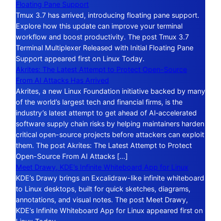
Floating Pane Support
Tmux 3.7 has arrived, introducing floating pane support.
Explore how this update can improve your terminal
workflow and boost productivity. The post Tmux 3.7
Terminal Multiplexer Released with Initial Floating Pane
Support appeared first on Linux Today.
Akrites: The Latest Attempt to Protect Open-Source
From AI Attacks Has Arrived
Akrites, a new Linux Foundation initiative backed by many
of the world’s largest tech and financial firms, is the
industry’s latest attempt to get ahead of AI‑accelerated
software supply chain risks by helping maintainers harden
critical open-source projects before attackers can exploit
them. The post Akrites: The Latest Attempt to Protect
Open-Source From AI Attacks […]
Meet Drawy, KDE’s Infinite Whiteboard App for Linux
KDE’s Drawy brings an Excalidraw-like infinite whiteboard
to Linux desktops, built for quick sketches, diagrams,
annotations, and visual notes. The post Meet Drawy,
KDE’s Infinite Whiteboard App for Linux appeared first on