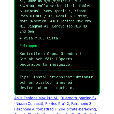
XL, OnePlus 5/5T/6/6T/Nord N10
5G/N100, Volla-serien (inkl. Tablet
& Quintus), Sony Xperia X, Xiaomi
Poco X3 NFC / X3, Redmi 9/9 Prime,
Note 9-serien, Asus Zenfone Max Pro
M1, JingPad A1, Lenovo Tab M10 HD
2nd Gen.
Visa full lista
Felrapport
Kontrollera öppna ärenden i
GitLab och följ UBports
buggrapporteringsguide.
Tips: Installationsinstruktioner
och enhetsstöd finns på
devices.ubuntu-touch.io.
Asus Zenfone Max Pro M1
, 
Bluetooth-parning fix
(Nissan Connect)
, 
F(x)tec Pro1 X
, 
Fairphone 3
, 
Fairphone 4
, 
förbättrad H.264 bitrate-beräkning
, 