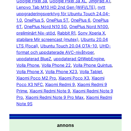
Google Pixel 3a
, 
Google Pixel 3a XL
, 
JingPad A1
, 
Lenovo Tab M10 HD 2nd Gen (WiFi/LTE)
, 
nytt
uppgraderingsverktyg för Ubuntu Touch 24.04-
1.0
, 
OnePlus 5
, 
OnePlus 5T
, 
OnePlus 6
, 
OnePlus
6T
, 
OnePlus Nord N10 5G
, 
OnePlus Nord N100
, 
preliminärt Nix-stöd
, 
Rabbit R1
, 
Sony Xperia X
, 
stabilare Mir screencast (mutex)
, 
Ubuntu 20.04
LTS (Focal)
, 
Ubuntu Touch 20.04 OTA-10
, 
UHD-
format och uppdaterade AVC-nivåtyper
, 
uppdaterad BlueZ
, 
uppdaterad QtWebEngine
, 
Volla Phone
, 
Volla Phone 22
, 
Volla Phone Quintus
, 
Volla Phone X
, 
Volla Phone X23
, 
Volla Tablet
, 
Xiaomi Poco M2 Pro
, 
Xiaomi Poco X3
, 
Xiaomi
Poco X3 NFC
, 
Xiaomi Redmi 9
, 
Xiaomi Redmi 9
Prime
, 
Xiaomi Redmi Note 9
, 
Xiaomi Redmi Note 9
Pro
, 
Xiaomi Redmi Note 9 Pro Max
, 
Xiaomi Redmi
Note 9S
annons