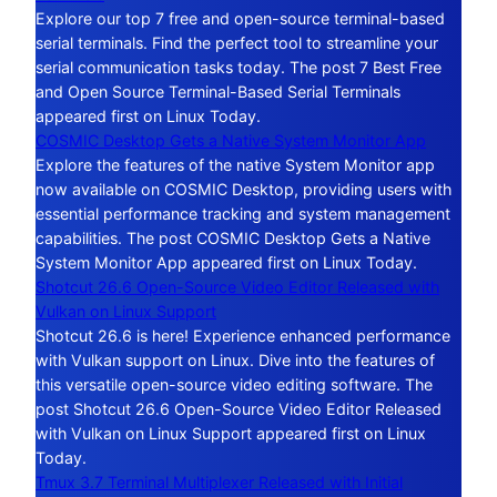
Explore our top 7 free and open-source terminal-based
serial terminals. Find the perfect tool to streamline your
serial communication tasks today. The post 7 Best Free
and Open Source Terminal-Based Serial Terminals
appeared first on Linux Today.
COSMIC Desktop Gets a Native System Monitor App
Explore the features of the native System Monitor app
now available on COSMIC Desktop, providing users with
essential performance tracking and system management
capabilities. The post COSMIC Desktop Gets a Native
System Monitor App appeared first on Linux Today.
Shotcut 26.6 Open-Source Video Editor Released with
Vulkan on Linux Support
Shotcut 26.6 is here! Experience enhanced performance
with Vulkan support on Linux. Dive into the features of
this versatile open-source video editing software. The
post Shotcut 26.6 Open-Source Video Editor Released
with Vulkan on Linux Support appeared first on Linux
Today.
Tmux 3.7 Terminal Multiplexer Released with Initial