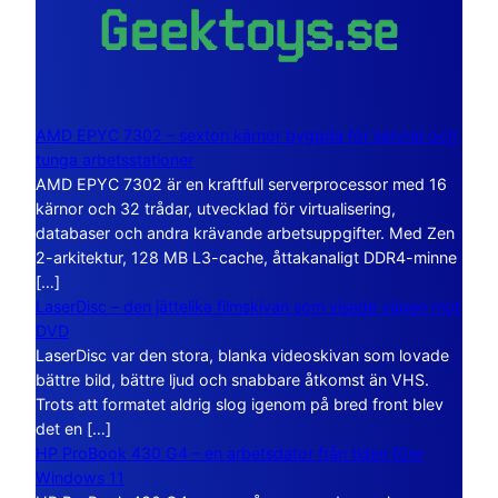
AMD EPYC 7302 – sexton kärnor byggda för servrar och
tunga arbetsstationer
AMD EPYC 7302 är en kraftfull serverprocessor med 16
kärnor och 32 trådar, utvecklad för virtualisering,
databaser och andra krävande arbetsuppgifter. Med Zen
2-arkitektur, 128 MB L3-cache, åttakanaligt DDR4-minne
[…]
LaserDisc – den jättelika filmskivan som visade vägen mot
DVD
LaserDisc var den stora, blanka videoskivan som lovade
bättre bild, bättre ljud och snabbare åtkomst än VHS.
Trots att formatet aldrig slog igenom på bred front blev
det en […]
HP ProBook 430 G4 – en arbetsdator från tiden före
Windows 11