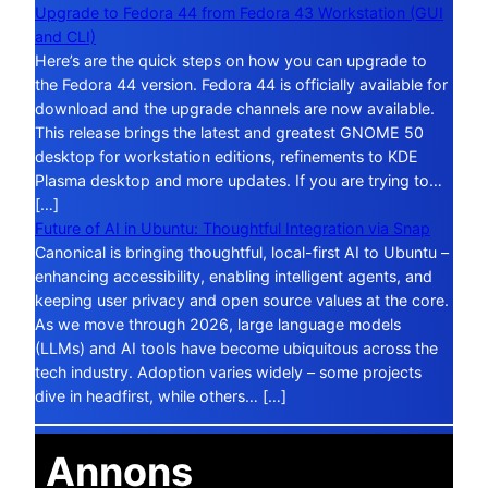
Upgrade to Fedora 44 from Fedora 43 Workstation (GUI
and CLI)
Here’s are the quick steps on how you can upgrade to
the Fedora 44 version. Fedora 44 is officially available for
download and the upgrade channels are now available.
This release brings the latest and greatest GNOME 50
desktop for workstation editions, refinements to KDE
Plasma desktop and more updates. If you are trying to…
[…]
Future of AI in Ubuntu: Thoughtful Integration via Snap
Canonical is bringing thoughtful, local-first AI to Ubuntu –
enhancing accessibility, enabling intelligent agents, and
keeping user privacy and open source values at the core.
As we move through 2026, large language models
(LLMs) and AI tools have become ubiquitous across the
tech industry. Adoption varies widely – some projects
dive in headfirst, while others… […]
Annons