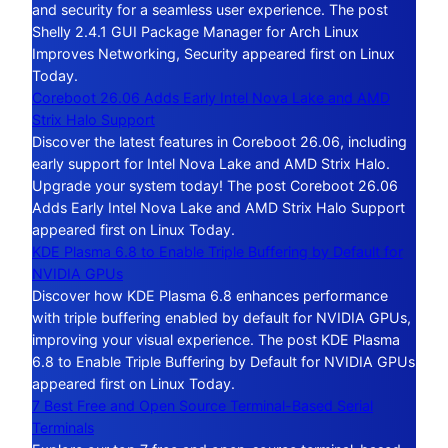
and security for a seamless user experience. The post
Shelly 2.4.1 GUI Package Manager for Arch Linux
Improves Networking, Security appeared first on Linux
Today.
Coreboot 26.06 Adds Early Intel Nova Lake and AMD
Strix Halo Support
Discover the latest features in Coreboot 26.06, including
early support for Intel Nova Lake and AMD Strix Halo.
Upgrade your system today! The post Coreboot 26.06
Adds Early Intel Nova Lake and AMD Strix Halo Support
appeared first on Linux Today.
KDE Plasma 6.8 to Enable Triple Buffering by Default for
NVIDIA GPUs
Discover how KDE Plasma 6.8 enhances performance
with triple buffering enabled by default for NVIDIA GPUs,
improving your visual experience. The post KDE Plasma
6.8 to Enable Triple Buffering by Default for NVIDIA GPUs
appeared first on Linux Today.
7 Best Free and Open Source Terminal-Based Serial
Terminals