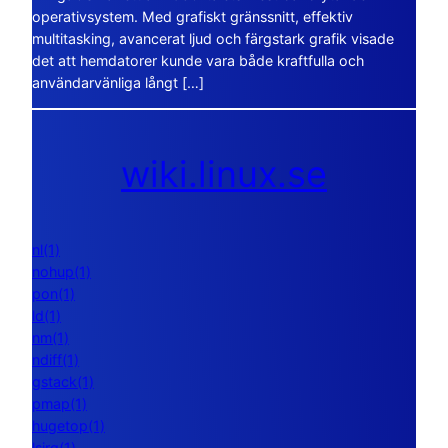
operativsystem. Med grafiskt gränssnitt, effektiv
multitasking, avancerat ljud och färgstark grafik visade
det att hemdatorer kunde vara både kraftfulla och
användarvänliga långt […]
wiki.linux.se
nl(1)
nohup(1)
pon(1)
ld(1)
nm(1)
ndiff(1)
gstack(1)
pmap(1)
hugetop(1)
lsirq(1)