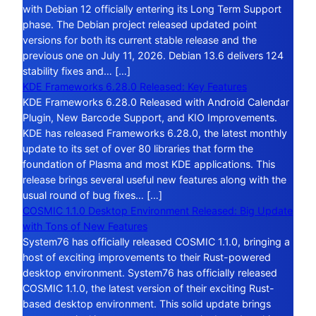
with Debian 12 officially entering its Long Term Support
phase. The Debian project released updated point
versions for both its current stable release and the
previous one on July 11, 2026. Debian 13.6 delivers 124
stability fixes and… […]
KDE Frameworks 6.28.0 Released: Key Features
KDE Frameworks 6.28.0 Released with Android Calendar
Plugin, New Barcode Support, and KIO Improvements.
KDE has released Frameworks 6.28.0, the latest monthly
update to its set of over 80 libraries that form the
foundation of Plasma and most KDE applications. This
release brings several useful new features along with the
usual round of bug fixes… […]
COSMIC 1.1.0 Desktop Environment Released: Big Update
with Tons of New Features
System76 has officially released COSMIC 1.1.0, bringing a
host of exciting improvements to their Rust-powered
desktop environment. System76 has officially released
COSMIC 1.1.0, the latest version of their exciting Rust-
based desktop environment. This solid update brings