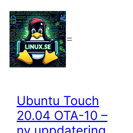
Hoppa
till
innehåll
Ubuntu Touch
20.04 OTA-10 –
ny uppdatering