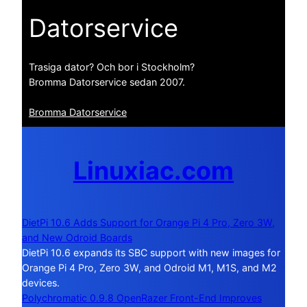
Datorservice
Trasiga dator? Och bor i Stockholm?
Bromma Datorservice sedan 2007.
Bromma Datorservice
Linuxiac.com
DietPi 10.6 Adds Support for Orange Pi 4 Pro, Zero 3W,
and New Odroid Boards
DietPi 10.6 expands its SBC support with new images for
Orange Pi 4 Pro, Zero 3W, and Odroid M1, M1S, and M2
devices.
Polychromatic 0.9.8 OpenRazer Front-End Improves