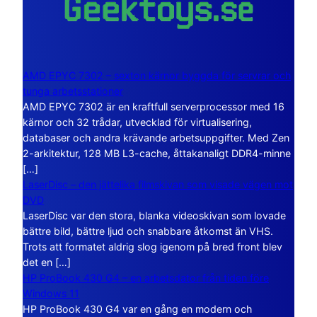
AMD EPYC 7302 – sexton kärnor byggda för servrar och
tunga arbetsstationer
AMD EPYC 7302 är en kraftfull serverprocessor med 16
kärnor och 32 trådar, utvecklad för virtualisering,
databaser och andra krävande arbetsuppgifter. Med Zen
2-arkitektur, 128 MB L3-cache, åttakanaligt DDR4-minne
[…]
LaserDisc – den jättelika filmskivan som visade vägen mot
DVD
LaserDisc var den stora, blanka videoskivan som lovade
bättre bild, bättre ljud och snabbare åtkomst än VHS.
Trots att formatet aldrig slog igenom på bred front blev
det en […]
HP ProBook 430 G4 – en arbetsdator från tiden före
Windows 11
HP ProBook 430 G4 var en gång en modern och