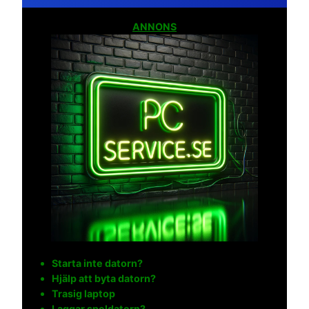
ANNONS
Starta inte datorn?
Hjälp att byta datorn?
Trasig laptop
Laggar speldatorn?