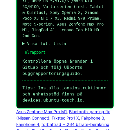
XL, OnePlus 5/5T/6/6T/Nord N10
5G/N100, Volla-serien (inkl. Tablet
& Quintus), Sony Xperia X, Xiaomi
Poco X3 NFC / X3, Redmi 9/9 Prime,
Note 9-serien, Asus Zenfone Max Pro
M1, JingPad A1, Lenovo Tab M10 HD
2nd Gen.
Visa full lista
Felrapport
Kontrollera öppna ärenden i
GitLab och följ UBports
buggrapporteringsguide.
Tips: Installationsinstruktioner
och enhetsstöd finns på
devices.ubuntu-touch.io.
Asus Zenfone Max Pro M1
, 
Bluetooth-parning fix
(Nissan Connect)
, 
F(x)tec Pro1 X
, 
Fairphone 3
, 
Fairphone 4
, 
förbättrad H.264 bitrate-beräkning
, 