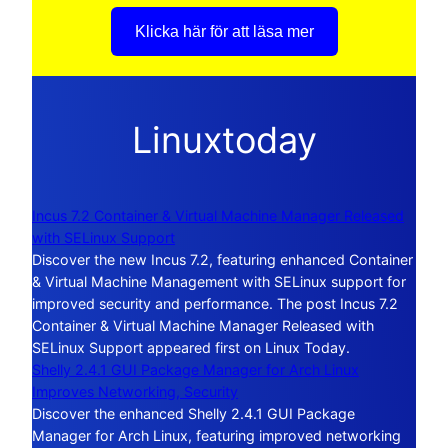
Klicka här för att läsa mer
Linuxtoday
Incus 7.2 Container & Virtual Machine Manager Released
with SELinux Support
Discover the new Incus 7.2, featuring enhanced Container
& Virtual Machine Management with SELinux support for
improved security and performance. The post Incus 7.2
Container & Virtual Machine Manager Released with
SELinux Support appeared first on Linux Today.
Shelly 2.4.1 GUI Package Manager for Arch Linux
Improves Networking, Security
Discover the enhanced Shelly 2.4.1 GUI Package
Manager for Arch Linux, featuring improved networking