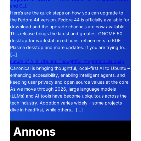
and CLI)
Here’s are the quick steps on how you can upgrade to
the Fedora 44 version. Fedora 44 is officially available for
download and the upgrade channels are now available.
This release brings the latest and greatest GNOME 50
desktop for workstation editions, refinements to KDE
Plasma desktop and more updates. If you are trying to…
[…]
Future of AI in Ubuntu: Thoughtful Integration via Snap
Canonical is bringing thoughtful, local-first AI to Ubuntu –
enhancing accessibility, enabling intelligent agents, and
keeping user privacy and open source values at the core.
As we move through 2026, large language models
(LLMs) and AI tools have become ubiquitous across the
tech industry. Adoption varies widely – some projects
dive in headfirst, while others… […]
Annons