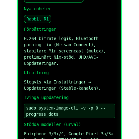
Nya enheter
Rabbit R1
Förbättringar
H.264 bitrate-logik, Bluetooth-
parning fix (Nissan Connect),
stabilare Mir screencast (mutex),
preliminärt Nix-stöd, UHD/AVC-
uppdateringar.
Utrullning
Stegvis via Inställningar →
Uppdateringar (Stable-kanalen).
Tvinga uppdatering
sudo system-image-cli -v -p 0 --
progress dots
Stödda modeller (urval)
Fairphone 3/3+/4, Google Pixel 3a/3a