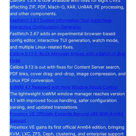
ClamAV 1.5.4 is now available with fixes for eight CVEs
affecting ZIP, PDF, Mach-O, XAR, UnRAR, PE processing,
and other components.
Fastfetch 2.67 System Information Tool Adds New
Interactive Configuration Generator
Fastfetch 2.67 adds an experimental browser-based
config editor, interactive TUI generation, watch mode,
and multiple Linux-related fixes.
Calibre 9.13 E-Book Manager Arrives with a Batch of Bug
Fixes
Calibre 9.13 is out with fixes for Content Server search,
PDF links, cover drag-and-drop, image compression, and
Linux PDF conversion.
IceWM 4.1 Released with New Window Focus Control
The lightweight IceWM window manager reaches version
4.1 with improved focus handling, safer configuration
parsing, and updated translations.
Proxmox VE Officially Expands Beyond x86 With Arm64
Support
Proxmox VE gains its first official Arm64 edition, bringing
KVM, LXC, ZFS, Ceph, clustering, and enterprise support