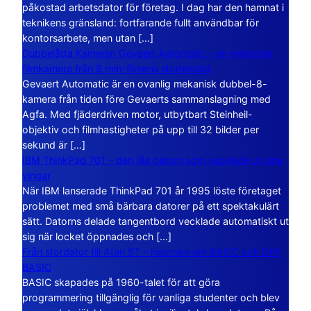
påkostad arbetsdator för företag. I dag har den hamnat i
teknikens gränsland: fortfarande fullt användbar för
kontorsarbete, men utan […]
Dubbelåtta Kameran Gevaert Automatic – en mekanisk
filmkamera från 8 mm-filmens storhetstid
Gevaert Automatic är en ovanlig mekanisk dubbel-8-
kamera från tiden före Gevaerts sammanslagning med
Agfa. Med fjäderdriven motor, utbytbart Steinheil-
objektiv och filmhastigheter på upp till 32 bilder per
sekund är […]
IBM ThinkPad 701 – den lilla datorn som vecklade ut sina
vingar
När IBM lanserade ThinkPad 701 år 1995 löste företaget
problemet med små bärbara datorer på ett spektakulärt
sätt. Datorns delade tangentbord vecklade automatiskt ut
sig när locket öppnades och […]
Från stordator till Atari ST – historien om BASIC och GFA
BASIC
BASIC skapades på 1960-talet för att göra
programmering tillgänglig för vanliga studenter och blev