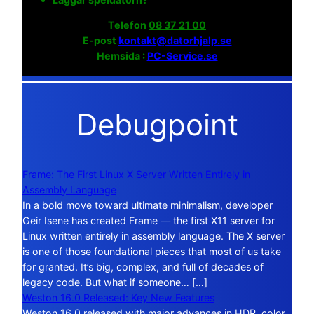
Telefon
08 37 21 00
E-post
kontakt@datorhjalp.se
Hemsida :
PC-Service.se
Debugpoint
Frame: The First Linux X Server Written Entirely in
Assembly Language
In a bold move toward ultimate minimalism, developer
Geir Isene has created Frame — the first X11 server for
Linux written entirely in assembly language. The X server
is one of those foundational pieces that most of us take
for granted. It’s big, complex, and full of decades of
legacy code. But what if someone… […]
Weston 16.0 Released: Key New Features
Weston 16.0 released with major advances in HDR, color