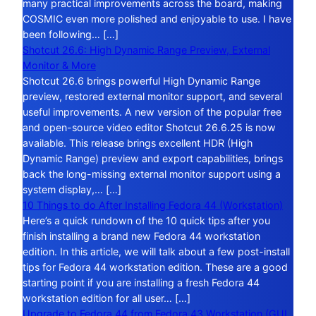
many practical improvements across the board, making
COSMIC even more polished and enjoyable to use. I have
been following… […]
Shotcut 26.6: High Dynamic Range Preview, External
Monitor & More
Shotcut 26.6 brings powerful High Dynamic Range
preview, restored external monitor support, and several
useful improvements. A new version of the popular free
and open-source video editor Shotcut 26.6.25 is now
available. This release brings excellent HDR (High
Dynamic Range) preview and export capabilities, brings
back the long-missing external monitor support using a
system display,… […]
10 Things to do After Installing Fedora 44 (Workstation)
Here’s a quick rundown of the 10 quick tips after you
finish installing a brand new Fedora 44 workstation
edition. In this article, we will talk about a few post-install
tips for Fedora 44 workstation edition. These are a good
starting point if you are installing a fresh Fedora 44
workstation edition for all user… […]
Upgrade to Fedora 44 from Fedora 43 Workstation (GUI