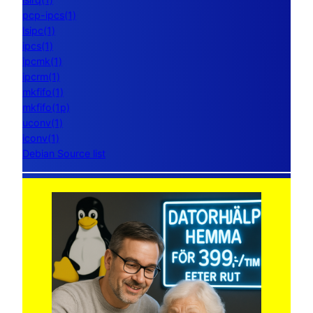
pcp-ipcs(1)
lsipc(1)
ipcs(1)
ipcmk(1)
ipcrm(1)
mkfifo(1)
mkfifo(1p)
uconv(1)
iconv(1)
Debian Source list