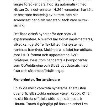
längre försöker para ihop sig automatiskt med
Nissan Connect-enheter, H.264-encodern har fått
en smartare hantering av bitrate, och Mir
screencast har blivit mer stabil tack vare mutex-
låsning.
Det finns också nyheter för den som vill
experimentera. Nix-stöd har börjat implementeras,
vilket kan ge större flexibilitet i hur systemet
hanteras framöver. Multimedia-stödet har utökats
med UHD-format och uppdaterade AVC-
nivåtyper. Dessutom har centrala komponenter
som QtWebEngine och BlueZ uppdaterats med
fixar och säkerhetsförbättringar.
Fler enheter, fler användare
En av de mest konkreta nyheterna är att listan
över officiellt stödda enheter växer. Rabbit R1 får
nu sitt första officiella stöd, och därmed blir
Ubuntu Touch tillgängligt på ännu en enhet i en