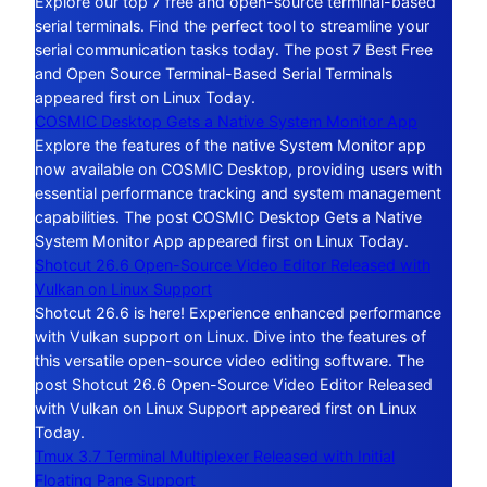
Explore our top 7 free and open-source terminal-based
serial terminals. Find the perfect tool to streamline your
serial communication tasks today. The post 7 Best Free
and Open Source Terminal-Based Serial Terminals
appeared first on Linux Today.
COSMIC Desktop Gets a Native System Monitor App
Explore the features of the native System Monitor app
now available on COSMIC Desktop, providing users with
essential performance tracking and system management
capabilities. The post COSMIC Desktop Gets a Native
System Monitor App appeared first on Linux Today.
Shotcut 26.6 Open-Source Video Editor Released with
Vulkan on Linux Support
Shotcut 26.6 is here! Experience enhanced performance
with Vulkan support on Linux. Dive into the features of
this versatile open-source video editing software. The
post Shotcut 26.6 Open-Source Video Editor Released
with Vulkan on Linux Support appeared first on Linux
Today.
Tmux 3.7 Terminal Multiplexer Released with Initial
Floating Pane Support