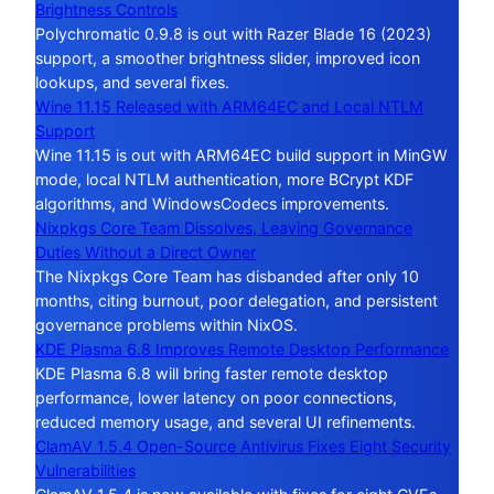
Brightness Controls
Polychromatic 0.9.8 is out with Razer Blade 16 (2023)
support, a smoother brightness slider, improved icon
lookups, and several fixes.
Wine 11.15 Released with ARM64EC and Local NTLM
Support
Wine 11.15 is out with ARM64EC build support in MinGW
mode, local NTLM authentication, more BCrypt KDF
algorithms, and WindowsCodecs improvements.
Nixpkgs Core Team Dissolves, Leaving Governance
Duties Without a Direct Owner
The Nixpkgs Core Team has disbanded after only 10
months, citing burnout, poor delegation, and persistent
governance problems within NixOS.
KDE Plasma 6.8 Improves Remote Desktop Performance
KDE Plasma 6.8 will bring faster remote desktop
performance, lower latency on poor connections,
reduced memory usage, and several UI refinements.
ClamAV 1.5.4 Open-Source Antivirus Fixes Eight Security
Vulnerabilities