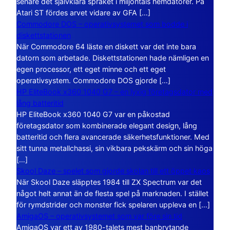
senare det självklara språket i miljontals hemdatorer. På
Atari ST fördes arvet vidare av GFA […]
Commodore DOS – operativsystemet som bodde i
diskettstationen
När Commodore 64 läste en diskett var det inte bara
datorn som arbetade. Diskettstationen hade nämligen en
egen processor, ett eget minne och ett eget
operativsystem. Commodore DOS gjorde […]
HP EliteBook x360 1040 G7 – en lyxig företagsdator med
lång batteritid
HP EliteBook x360 1040 G7 var en påkostad
företagsdator som kombinerade elegant design, lång
batteritid och flera avancerade säkerhetsfunktioner. Med
sitt tunna metallchassi, sin vikbara pekskärm och sin höga
[…]
Skool Daze – spelet som gjorde skolan till ett öppet kaos
När Skool Daze släpptes 1984 till ZX Spectrum var det
något helt annat än de flesta spel på marknaden. I stället
för rymdstrider och monster fick spelaren uppleva en […]
AmigaOS – operativsystemet som var före sin tid
AmigaOS var ett av 1980-talets mest banbrytande