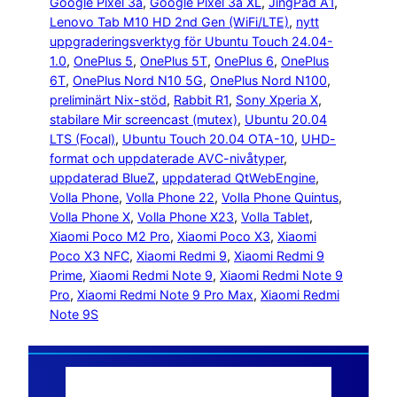
Google Pixel 3a
, 
Google Pixel 3a XL
, 
JingPad A1
, 
Lenovo Tab M10 HD 2nd Gen (WiFi/LTE)
, 
nytt
uppgraderingsverktyg för Ubuntu Touch 24.04-
1.0
, 
OnePlus 5
, 
OnePlus 5T
, 
OnePlus 6
, 
OnePlus
6T
, 
OnePlus Nord N10 5G
, 
OnePlus Nord N100
, 
preliminärt Nix-stöd
, 
Rabbit R1
, 
Sony Xperia X
, 
stabilare Mir screencast (mutex)
, 
Ubuntu 20.04
LTS (Focal)
, 
Ubuntu Touch 20.04 OTA-10
, 
UHD-
format och uppdaterade AVC-nivåtyper
, 
uppdaterad BlueZ
, 
uppdaterad QtWebEngine
, 
Volla Phone
, 
Volla Phone 22
, 
Volla Phone Quintus
, 
Volla Phone X
, 
Volla Phone X23
, 
Volla Tablet
, 
Xiaomi Poco M2 Pro
, 
Xiaomi Poco X3
, 
Xiaomi
Poco X3 NFC
, 
Xiaomi Redmi 9
, 
Xiaomi Redmi 9
Prime
, 
Xiaomi Redmi Note 9
, 
Xiaomi Redmi Note 9
Pro
, 
Xiaomi Redmi Note 9 Pro Max
, 
Xiaomi Redmi
Note 9S