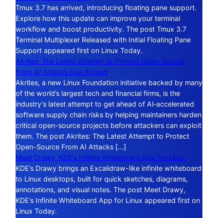
Tmux 3.7 has arrived, introducing floating pane support.
Explore how this update can improve your terminal
workflow and boost productivity. The post Tmux 3.7
Terminal Multiplexer Released with Initial Floating Pane
Support appeared first on Linux Today.
Akrites: The Latest Attempt to Protect Open-Source
From AI Attacks Has Arrived
Akrites, a new Linux Foundation initiative backed by many
of the world’s largest tech and financial firms, is the
industry’s latest attempt to get ahead of AI‑accelerated
software supply chain risks by helping maintainers harden
critical open-source projects before attackers can exploit
them. The post Akrites: The Latest Attempt to Protect
Open-Source From AI Attacks […]
Meet Drawy, KDE’s Infinite Whiteboard App for Linux
KDE’s Drawy brings an Excalidraw-like infinite whiteboard
to Linux desktops, built for quick sketches, diagrams,
annotations, and visual notes. The post Meet Drawy,
KDE’s Infinite Whiteboard App for Linux appeared first on
Linux Today.