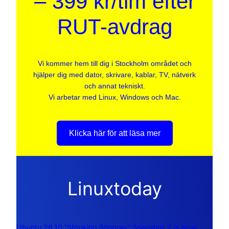
– 399 kr/tim efter
RUT-avdrag
Vi kommer hem till dig i Stockholm området och
hjälper dig med dator, skrivare, kablar, TV, nätverk
och annat tekniskt.
Vi arbetar med Linux, Windows och Mac.
Klicka här för att läsa mer
Linuxtoday
Ubuntu 26.10 “Stonking Stingray” Snapshot 2 Is Now