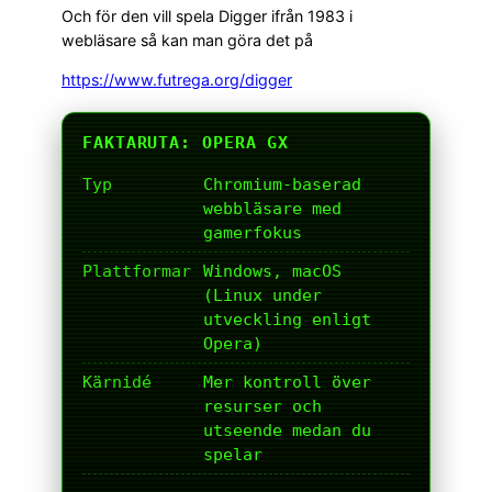
Och för den vill spela Digger ifrån 1983 i
webläsare så kan man göra det på
https://www.futrega.org/digger
FAKTARUTA: OPERA GX
Typ
Chromium-baserad
webbläsare med
gamerfokus
Plattformar
Windows, macOS
(Linux under
utveckling enligt
Opera)
Kärnidé
Mer kontroll över
resurser och
utseende medan du
spelar