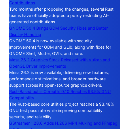
Contributions
Two months after proposing the changes, several Rust
teams have officially adopted a policy restricting AI-
generated contributions.
GNOME 50.4 Brings GDM Security Fixes and Better
Display Handling
GNOME 50.4 is now available with security
improvements for GDM and GLib, along with fixes for
GNOME Shell, Mutter, GVfs, and more.
Mesa 26.2 Graphics Stack Released with Vulkan and
OpenGL Driver Improvements
Mesa 26.2 is now available, delivering new features,
performance optimizations, and broader hardware
support across its open-source graphics drivers.
Rust-Based uutils Coreutils 0.10 Reaches 93.5% GNU
Compatibility
The Rust-based core utilities project reaches a 93.48%
GNU test pass rate while improving compatibility,
security, and reliability.
GStreamer 1.28.6 Adds H.266 MP4 Muxing and FFmpeg