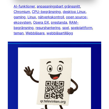
AI-funktioner
, 
anpassningsbart gränssnitt
, 
Chromium
, 
CPU-begränsning
, 
desktop Linux
, 
gaming
, 
Linux
, 
nätverkskontroll
, 
open source-
ekosystem
, 
Opera GX
, 
prestanda
, 
RAM-
begränsning
, 
resurshantering
, 
spel
, 
spelplattform
, 
teman
, 
Webbläsare
, 
webbläsartillägg