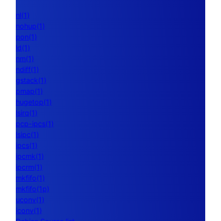
nl(1)
nohup(1)
pon(1)
ld(1)
nm(1)
ndiff(1)
gstack(1)
pmap(1)
hugetop(1)
lsirq(1)
pcp-ipcs(1)
lsipc(1)
ipcs(1)
ipcmk(1)
ipcrm(1)
mkfifo(1)
mkfifo(1p)
uconv(1)
iconv(1)