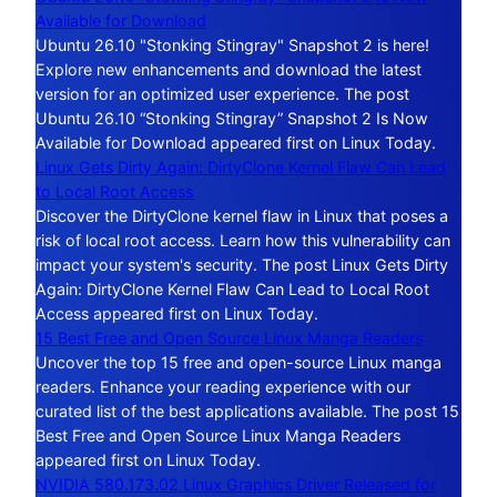
Available for Download
Ubuntu 26.10 "Stonking Stingray" Snapshot 2 is here!
Explore new enhancements and download the latest
version for an optimized user experience. The post
Ubuntu 26.10 “Stonking Stingray” Snapshot 2 Is Now
Available for Download appeared first on Linux Today.
Linux Gets Dirty Again: DirtyClone Kernel Flaw Can Lead
to Local Root Access
Discover the DirtyClone kernel flaw in Linux that poses a
risk of local root access. Learn how this vulnerability can
impact your system's security. The post Linux Gets Dirty
Again: DirtyClone Kernel Flaw Can Lead to Local Root
Access appeared first on Linux Today.
15 Best Free and Open Source Linux Manga Readers
Uncover the top 15 free and open-source Linux manga
readers. Enhance your reading experience with our
curated list of the best applications available. The post 15
Best Free and Open Source Linux Manga Readers
appeared first on Linux Today.
NVIDIA 580.173.02 Linux Graphics Driver Released for