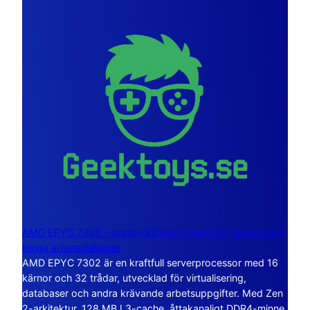
AMD EPYC 7302 – sexton kärnor byggda för servrar och
tunga arbetsstationer
AMD EPYC 7302 är en kraftfull serverprocessor med 16
kärnor och 32 trådar, utvecklad för virtualisering,
databaser och andra krävande arbetsuppgifter. Med Zen
2-arkitektur, 128 MB L3-cache, åttakanaligt DDR4-minne