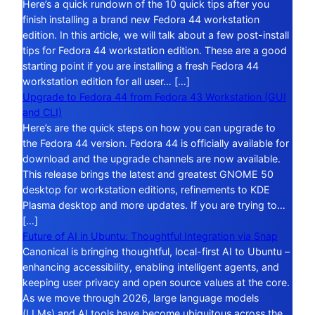
Here’s a quick rundown of the 10 quick tips after you
finish installing a brand new Fedora 44 workstation
edition. In this article, we will talk about a few post-install
tips for Fedora 44 workstation edition. These are a good
starting point if you are installing a fresh Fedora 44
workstation edition for all user… […]
Upgrade to Fedora 44 from Fedora 43 Workstation (GUI
and CLI)
Here’s are the quick steps on how you can upgrade to
the Fedora 44 version. Fedora 44 is officially available for
download and the upgrade channels are now available.
This release brings the latest and greatest GNOME 50
desktop for workstation editions, refinements to KDE
Plasma desktop and more updates. If you are trying to…
[…]
Future of AI in Ubuntu: Thoughtful Integration via Snap
Canonical is bringing thoughtful, local-first AI to Ubuntu –
enhancing accessibility, enabling intelligent agents, and
keeping user privacy and open source values at the core.
As we move through 2026, large language models
(LLMs) and AI tools have become ubiquitous across the