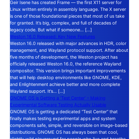
Geir Isene has created Frame — the first X11 server for
Linux written entirely in assembly language. The X server
is one of those foundational pieces that most of us take
for granted. It’s big, complex, and full of decades of
legacy code. But what if someone… […]
Weston 16.0 Released: Key New Features
Weston 16.0 released with major advances in HDR, color
management, and Wayland protocol support. After about
five months of development, the Weston project has
officially released Weston 16.0, the reference Wayland
compositor. This version brings important improvements
that will help desktop environments like GNOME, KDE,
and Enlightenment achieve better and more complete
Wayland support. It’s… […]
GNOME OS is Getting a ‘Test Center’ – Making
Experimental Software Testing Actually Usable
GNOME OS is getting a dedicated “Test Center” that
finally makes testing experimental apps and system
components safe, simple, and reversible on image-based
distributions. GNOME OS has always been that cool,
slightly wild playground for people who live and breathe