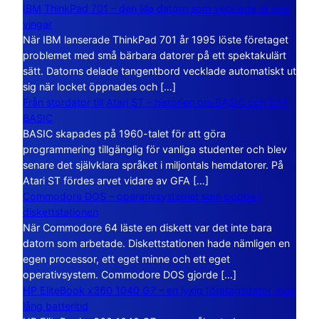
IBM ThinkPad 701 – den lilla datorn som vecklade ut sina
vingar
När IBM lanserade ThinkPad 701 år 1995 löste företaget
problemet med små bärbara datorer på ett spektakulärt
sätt. Datorns delade tangentbord vecklade automatiskt ut
sig när locket öppnades och […]
Från stordator till Atari ST – historien om BASIC och GFA
BASIC
BASIC skapades på 1960-talet för att göra
programmering tillgänglig för vanliga studenter och blev
senare det självklara språket i miljontals hemdatorer. På
Atari ST fördes arvet vidare av GFA […]
Commodore DOS – operativsystemet som bodde i
diskettstationen
När Commodore 64 läste en diskett var det inte bara
datorn som arbetade. Diskettstationen hade nämligen en
egen processor, ett eget minne och ett eget
operativsystem. Commodore DOS gjorde […]
HP EliteBook x360 1040 G7 – en lyxig företagsdator med
lång batteritid