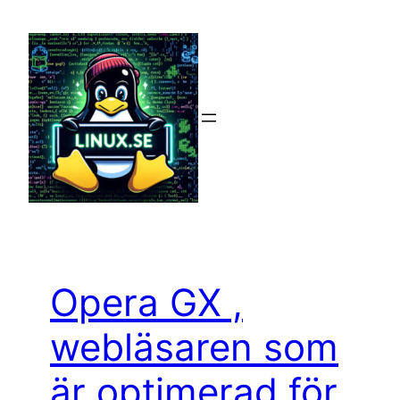
Hoppa
till
innehåll
Opera GX ,
webläsaren som
är optimerad för