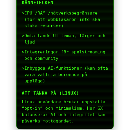
KÄNNETECKEN
>
CPU-/RAM-/nätverksbegränsare
(för att webbläsaren inte ska
sluka resurser)
>
Omfattande UI-teman, färger och
ljud
>
Integreringar för spelstreaming
och community
>
Inbyggda AI-funktioner (kan ofta
vara valfria beroende på
upplägg)
ATT TÄNKA PÅ (LINUX)
Linux-användare brukar uppskatta
“opt-in” och minimalism. Hur GX
balanserar AI och integritet kan
påverka mottagandet.