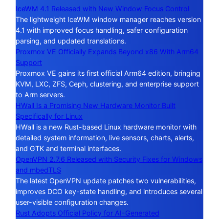
IceWM 4.1 Released with New Window Focus Control
The lightweight IceWM window manager reaches version
4.1 with improved focus handling, safer configuration
parsing, and updated translations.
Proxmox VE Officially Expands Beyond x86 With Arm64
Support
Proxmox VE gains its first official Arm64 edition, bringing
KVM, LXC, ZFS, Ceph, clustering, and enterprise support
to Arm servers.
HWall Is a Promising New Hardware Monitor Built
Specifically for Linux
HWall is a new Rust-based Linux hardware monitor with
detailed system information, live sensors, charts, alerts,
and GTK and terminal interfaces.
OpenVPN 2.7.6 Released with Security Fixes for Windows
and mbedTLS
The latest OpenVPN update patches two vulnerabilities,
improves DCO key-state handling, and introduces several
user-visible configuration changes.
Rust Adopts Official Policy for AI-Generated