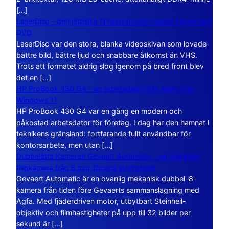
[…]
LaserDisc – den jättelika filmskivan som visade vägen mot
DVD
LaserDisc var den stora, blanka videoskivan som lovade
bättre bild, bättre ljud och snabbare åtkomst än VHS.
Trots att formatet aldrig slog igenom på bred front blev
det en […]
HP ProBook 430 G4 – en arbetsdator från tiden före
Windows 11
HP ProBook 430 G4 var en gång en modern och
påkostad arbetsdator för företag. I dag har den hamnat i
teknikens gränsland: fortfarande fullt användbar för
kontorsarbete, men utan […]
Dubbelåtta Kameran Gevaert Automatic – en mekanisk
filmkamera från 8 mm-filmens storhetstid
Gevaert Automatic är en ovanlig mekanisk dubbel-8-
kamera från tiden före Gevaerts sammanslagning med
Agfa. Med fjäderdriven motor, utbytbart Steinheil-
objektiv och filmhastigheter på upp till 32 bilder per
sekund är […]