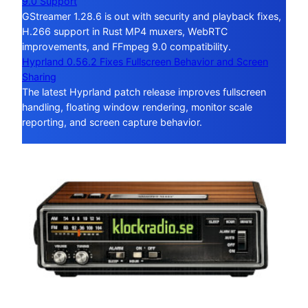
9.0 Support
GStreamer 1.28.6 is out with security and playback fixes,
H.266 support in Rust MP4 muxers, WebRTC
improvements, and FFmpeg 9.0 compatibility.
Hyprland 0.56.2 Fixes Fullscreen Behavior and Screen
Sharing
The latest Hyprland patch release improves fullscreen
handling, floating window rendering, monitor scale
reporting, and screen capture behavior.