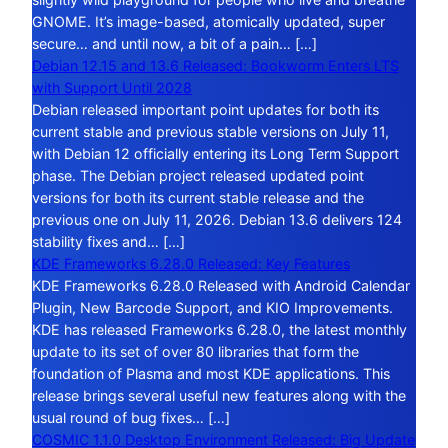
GNOME. It’s image-based, atomically updated, super
secure… and until now, a bit of a pain… […]
Debian 12.15 and 13.6 Released: Bookworm Enters LTS
with Support Until 2028
Debian released important point updates for both its
current stable and previous stable versions on July 11,
with Debian 12 officially entering its Long Term Support
phase. The Debian project released updated point
versions for both its current stable release and the
previous one on July 11, 2026. Debian 13.6 delivers 124
stability fixes and… […]
KDE Frameworks 6.28.0 Released: Key Features
KDE Frameworks 6.28.0 Released with Android Calendar
Plugin, New Barcode Support, and KIO Improvements.
KDE has released Frameworks 6.28.0, the latest monthly
update to its set of over 80 libraries that form the
foundation of Plasma and most KDE applications. This
release brings several useful new features along with the
usual round of bug fixes… […]
COSMIC 1.1.0 Desktop Environment Released: Big Update