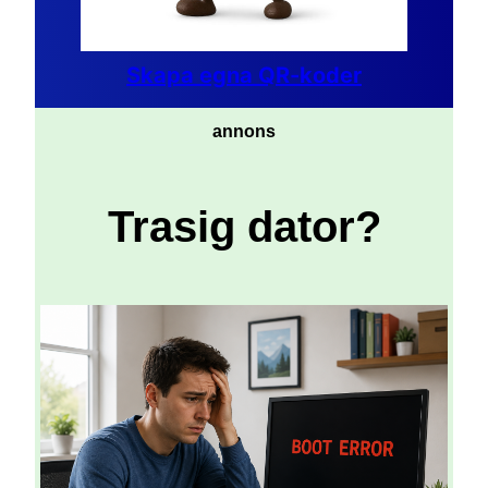
Skapa egna QR-koder
annons
Trasig dator?