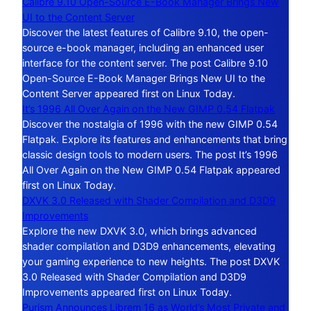
Calibre 9.10 Open-Source E-Book Manager Brings New
UI to the Content Server
Discover the latest features of Calibre 9.10, the open-
source e-book manager, including an enhanced user
interface for the content server. The post Calibre 9.10
Open-Source E-Book Manager Brings New UI to the
Content Server appeared first on Linux Today.
It’s 1996 All Over Again on the New GIMP 0.54 Flatpak
Discover the nostalgia of 1996 with the new GIMP 0.54
Flatpak. Explore its features and enhancements that bring
classic design tools to modern users. The post It’s 1996
All Over Again on the New GIMP 0.54 Flatpak appeared
first on Linux Today.
DXVK 3.0 Released with Shader Compilation and D3D9
Improvements
Explore the new DXVK 3.0, which brings advanced
shader compilation and D3D9 enhancements, elevating
your gaming experience to new heights. The post DXVK
3.0 Released with Shader Compilation and D3D9
Improvements appeared first on Linux Today.
Purism Announces Librem 16 as World’s Most Private and