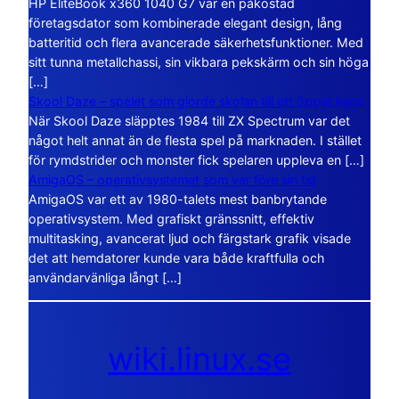
HP EliteBook x360 1040 G7 var en påkostad
företagsdator som kombinerade elegant design, lång
batteritid och flera avancerade säkerhetsfunktioner. Med
sitt tunna metallchassi, sin vikbara pekskärm och sin höga
[…]
Skool Daze – spelet som gjorde skolan till ett öppet kaos
När Skool Daze släpptes 1984 till ZX Spectrum var det
något helt annat än de flesta spel på marknaden. I stället
för rymdstrider och monster fick spelaren uppleva en […]
AmigaOS – operativsystemet som var före sin tid
AmigaOS var ett av 1980-talets mest banbrytande
operativsystem. Med grafiskt gränssnitt, effektiv
multitasking, avancerat ljud och färgstark grafik visade
det att hemdatorer kunde vara både kraftfulla och
användarvänliga långt […]
wiki.linux.se