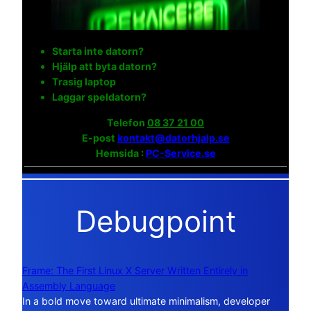
Starta inte datorn?
Hjälp att byta datorn?
Trasig laptop
Laggar speldatorn?
Telefon
08 37 21 00
E-post
kontakt@datorhjalp.se
Hemsida :
PC-Service.se
Debugpoint
Frame: The First Linux X Server Written Entirely in
Assembly Language
In a bold move toward ultimate minimalism, developer