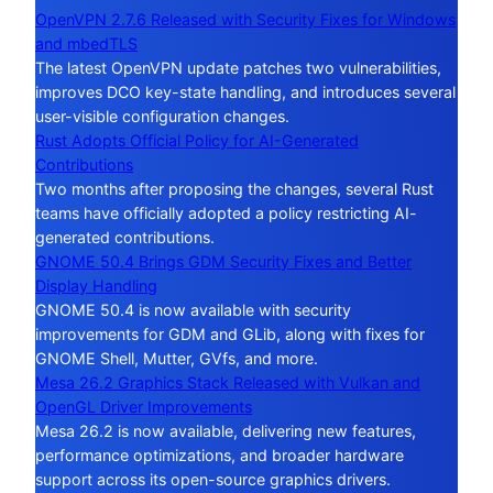
OpenVPN 2.7.6 Released with Security Fixes for Windows
and mbedTLS
The latest OpenVPN update patches two vulnerabilities,
improves DCO key-state handling, and introduces several
user-visible configuration changes.
Rust Adopts Official Policy for AI-Generated
Contributions
Two months after proposing the changes, several Rust
teams have officially adopted a policy restricting AI-
generated contributions.
GNOME 50.4 Brings GDM Security Fixes and Better
Display Handling
GNOME 50.4 is now available with security
improvements for GDM and GLib, along with fixes for
GNOME Shell, Mutter, GVfs, and more.
Mesa 26.2 Graphics Stack Released with Vulkan and
OpenGL Driver Improvements
Mesa 26.2 is now available, delivering new features,
performance optimizations, and broader hardware
support across its open-source graphics drivers.