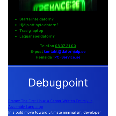
Starta inte datorn?
Hjälp att byta datorn?
Trasig laptop
Laggar speldatorn?
Telefon
08 37 21 00
E-post
kontakt@datorhjalp.se
Hemsida :
PC-Service.se
Debugpoint
Frame: The First Linux X Server Written Entirely in
Assembly Language
In a bold move toward ultimate minimalism, developer