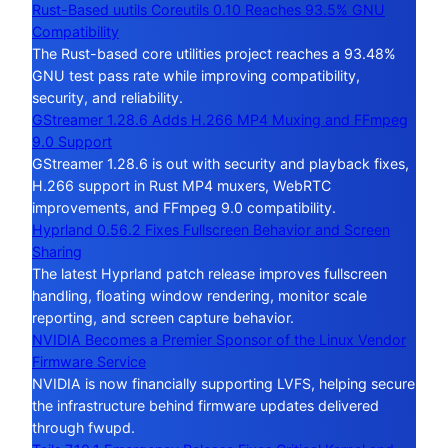
Rust-Based uutils Coreutils 0.10 Reaches 93.5% GNU
Compatibility
The Rust-based core utilities project reaches a 93.48%
GNU test pass rate while improving compatibility,
security, and reliability.
GStreamer 1.28.6 Adds H.266 MP4 Muxing and FFmpeg
9.0 Support
GStreamer 1.28.6 is out with security and playback fixes,
H.266 support in Rust MP4 muxers, WebRTC
improvements, and FFmpeg 9.0 compatibility.
Hyprland 0.56.2 Fixes Fullscreen Behavior and Screen
Sharing
The latest Hyprland patch release improves fullscreen
handling, floating window rendering, monitor scale
reporting, and screen capture behavior.
NVIDIA Becomes a Premier Sponsor of the Linux Vendor
Firmware Service
NVIDIA is now financially supporting LVFS, helping secure
the infrastructure behind firmware updates delivered
through fwupd.