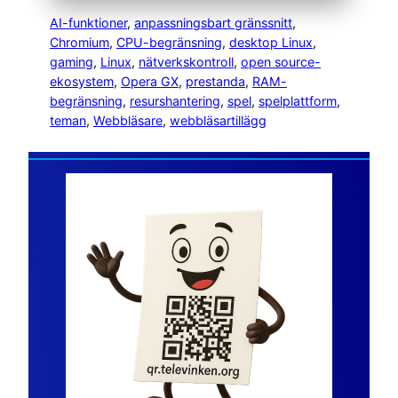
AI-funktioner
, 
anpassningsbart gränssnitt
, 
Chromium
, 
CPU-begränsning
, 
desktop Linux
, 
gaming
, 
Linux
, 
nätverkskontroll
, 
open source-
ekosystem
, 
Opera GX
, 
prestanda
, 
RAM-
begränsning
, 
resurshantering
, 
spel
, 
spelplattform
, 
teman
, 
Webbläsare
, 
webbläsartillägg