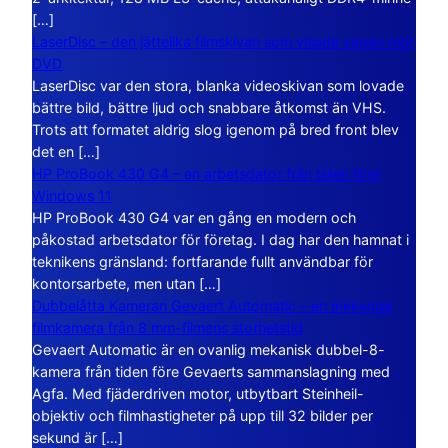
[…]
LaserDisc – den jättelika filmskivan som visade vägen mot
DVD
LaserDisc var den stora, blanka videoskivan som lovade
bättre bild, bättre ljud och snabbare åtkomst än VHS.
Trots att formatet aldrig slog igenom på bred front blev
det en […]
HP ProBook 430 G4 – en arbetsdator från tiden före
Windows 11
HP ProBook 430 G4 var en gång en modern och
påkostad arbetsdator för företag. I dag har den hamnat i
teknikens gränsland: fortfarande fullt användbar för
kontorsarbete, men utan […]
Dubbelåtta Kameran Gevaert Automatic – en mekanisk
filmkamera från 8 mm-filmens storhetstid
Gevaert Automatic är en ovanlig mekanisk dubbel-8-
kamera från tiden före Gevaerts sammanslagning med
Agfa. Med fjäderdriven motor, utbytbart Steinheil-
objektiv och filmhastigheter på upp till 32 bilder per
sekund är […]