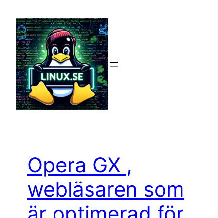
Hoppa
till
innehåll
Opera GX ,
webläsaren som
är optimerad för