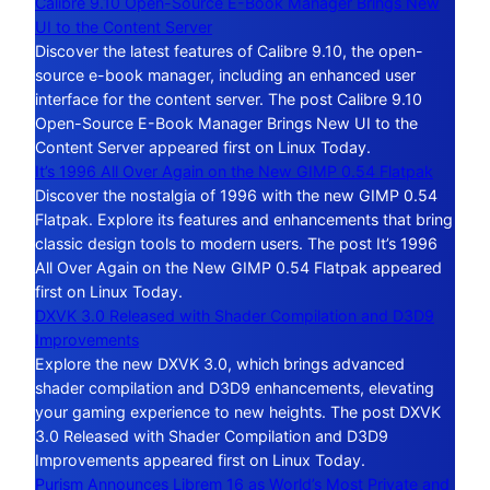
Calibre 9.10 Open-Source E-Book Manager Brings New
UI to the Content Server
Discover the latest features of Calibre 9.10, the open-
source e-book manager, including an enhanced user
interface for the content server. The post Calibre 9.10
Open-Source E-Book Manager Brings New UI to the
Content Server appeared first on Linux Today.
It’s 1996 All Over Again on the New GIMP 0.54 Flatpak
Discover the nostalgia of 1996 with the new GIMP 0.54
Flatpak. Explore its features and enhancements that bring
classic design tools to modern users. The post It’s 1996
All Over Again on the New GIMP 0.54 Flatpak appeared
first on Linux Today.
DXVK 3.0 Released with Shader Compilation and D3D9
Improvements
Explore the new DXVK 3.0, which brings advanced
shader compilation and D3D9 enhancements, elevating
your gaming experience to new heights. The post DXVK
3.0 Released with Shader Compilation and D3D9
Improvements appeared first on Linux Today.
Purism Announces Librem 16 as World’s Most Private and