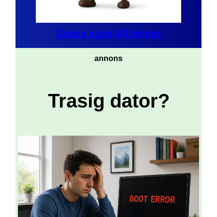
Skapa egna QR-koder
annons
Trasig dator?