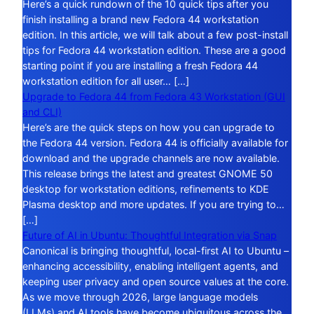
Here’s a quick rundown of the 10 quick tips after you
finish installing a brand new Fedora 44 workstation
edition. In this article, we will talk about a few post-install
tips for Fedora 44 workstation edition. These are a good
starting point if you are installing a fresh Fedora 44
workstation edition for all user… […]
Upgrade to Fedora 44 from Fedora 43 Workstation (GUI
and CLI)
Here’s are the quick steps on how you can upgrade to
the Fedora 44 version. Fedora 44 is officially available for
download and the upgrade channels are now available.
This release brings the latest and greatest GNOME 50
desktop for workstation editions, refinements to KDE
Plasma desktop and more updates. If you are trying to…
[…]
Future of AI in Ubuntu: Thoughtful Integration via Snap
Canonical is bringing thoughtful, local-first AI to Ubuntu –
enhancing accessibility, enabling intelligent agents, and
keeping user privacy and open source values at the core.
As we move through 2026, large language models
(LLMs) and AI tools have become ubiquitous across the