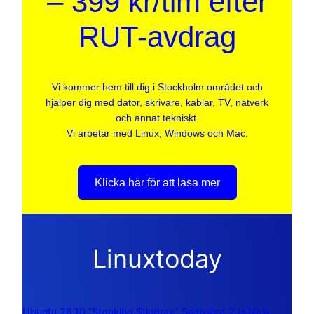
– 399 kr/tim efter
RUT-avdrag
Vi kommer hem till dig i Stockholm området och
hjälper dig med dator, skrivare, kablar, TV, nätverk
och annat tekniskt.
Vi arbetar med Linux, Windows och Mac.
Klicka här för att läsa mer
Linuxtoday
Ubuntu 26.10 “Stonking Stingray” Snapshot 2 Is Now