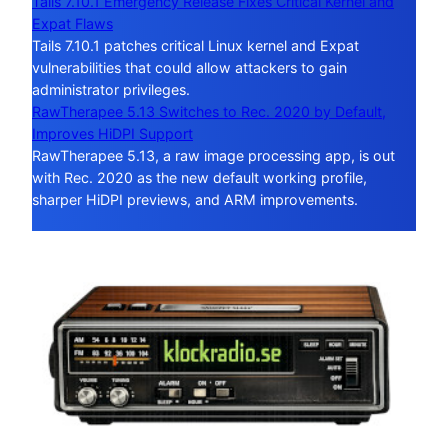
Tails 7.10.1 Emergency Release Fixes Critical Kernel and
Expat Flaws
Tails 7.10.1 patches critical Linux kernel and Expat
vulnerabilities that could allow attackers to gain
administrator privileges.
RawTherapee 5.13 Switches to Rec. 2020 by Default,
Improves HiDPI Support
RawTherapee 5.13, a raw image processing app, is out
with Rec. 2020 as the new default working profile,
sharper HiDPI previews, and ARM improvements.