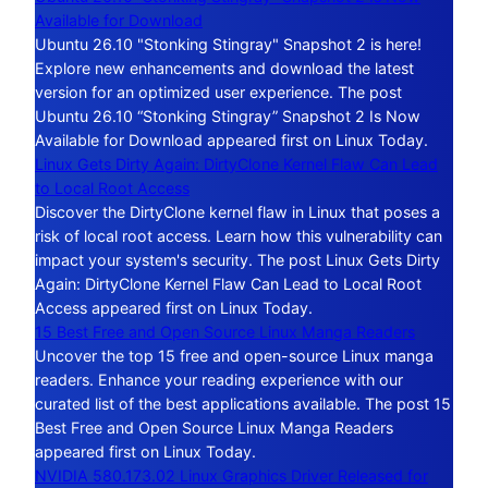
Available for Download
Ubuntu 26.10 "Stonking Stingray" Snapshot 2 is here!
Explore new enhancements and download the latest
version for an optimized user experience. The post
Ubuntu 26.10 “Stonking Stingray” Snapshot 2 Is Now
Available for Download appeared first on Linux Today.
Linux Gets Dirty Again: DirtyClone Kernel Flaw Can Lead
to Local Root Access
Discover the DirtyClone kernel flaw in Linux that poses a
risk of local root access. Learn how this vulnerability can
impact your system's security. The post Linux Gets Dirty
Again: DirtyClone Kernel Flaw Can Lead to Local Root
Access appeared first on Linux Today.
15 Best Free and Open Source Linux Manga Readers
Uncover the top 15 free and open-source Linux manga
readers. Enhance your reading experience with our
curated list of the best applications available. The post 15
Best Free and Open Source Linux Manga Readers
appeared first on Linux Today.
NVIDIA 580.173.02 Linux Graphics Driver Released for