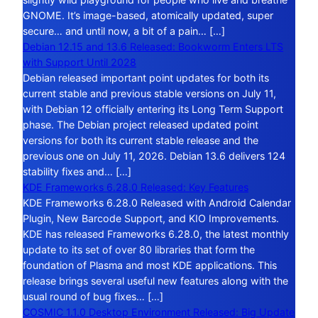
GNOME. It’s image-based, atomically updated, super
secure… and until now, a bit of a pain… […]
Debian 12.15 and 13.6 Released: Bookworm Enters LTS
with Support Until 2028
Debian released important point updates for both its
current stable and previous stable versions on July 11,
with Debian 12 officially entering its Long Term Support
phase. The Debian project released updated point
versions for both its current stable release and the
previous one on July 11, 2026. Debian 13.6 delivers 124
stability fixes and… […]
KDE Frameworks 6.28.0 Released: Key Features
KDE Frameworks 6.28.0 Released with Android Calendar
Plugin, New Barcode Support, and KIO Improvements.
KDE has released Frameworks 6.28.0, the latest monthly
update to its set of over 80 libraries that form the
foundation of Plasma and most KDE applications. This
release brings several useful new features along with the
usual round of bug fixes… […]
COSMIC 1.1.0 Desktop Environment Released: Big Update