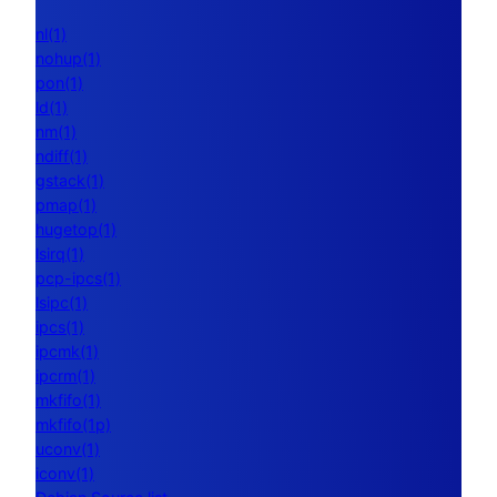
nl(1)
nohup(1)
pon(1)
ld(1)
nm(1)
ndiff(1)
gstack(1)
pmap(1)
hugetop(1)
lsirq(1)
pcp-ipcs(1)
lsipc(1)
ipcs(1)
ipcmk(1)
ipcrm(1)
mkfifo(1)
mkfifo(1p)
uconv(1)
iconv(1)