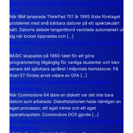
IBM ThinkPad 701 – den lilla datorn som vecklade ut sina
vingar
När IBM lanserade ThinkPad 701 år 1995 löste företaget
problemet med små bärbara datorer på ett spektakulärt
sätt. Datorns delade tangentbord vecklade automatiskt ut
sig när locket öppnades och […]
Från stordator till Atari ST – historien om BASIC och GFA
BASIC
BASIC skapades på 1960-talet för att göra
programmering tillgänglig för vanliga studenter och blev
senare det självklara språket i miljontals hemdatorer. På
Atari ST fördes arvet vidare av GFA […]
Commodore DOS – operativsystemet som bodde i
diskettstationen
När Commodore 64 läste en diskett var det inte bara
datorn som arbetade. Diskettstationen hade nämligen en
egen processor, ett eget minne och ett eget
operativsystem. Commodore DOS gjorde […]
HP EliteBook x360 1040 G7 – en lyxig företagsdator med
lång batteritid