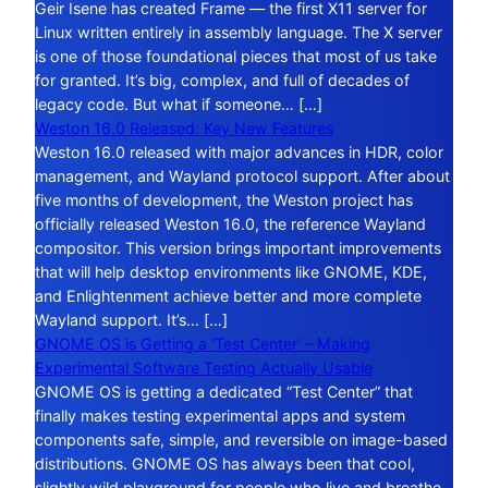
Geir Isene has created Frame — the first X11 server for
Linux written entirely in assembly language. The X server
is one of those foundational pieces that most of us take
for granted. It’s big, complex, and full of decades of
legacy code. But what if someone… […]
Weston 16.0 Released: Key New Features
Weston 16.0 released with major advances in HDR, color
management, and Wayland protocol support. After about
five months of development, the Weston project has
officially released Weston 16.0, the reference Wayland
compositor. This version brings important improvements
that will help desktop environments like GNOME, KDE,
and Enlightenment achieve better and more complete
Wayland support. It’s… […]
GNOME OS is Getting a ‘Test Center’ – Making
Experimental Software Testing Actually Usable
GNOME OS is getting a dedicated “Test Center” that
finally makes testing experimental apps and system
components safe, simple, and reversible on image-based
distributions. GNOME OS has always been that cool,
slightly wild playground for people who live and breathe