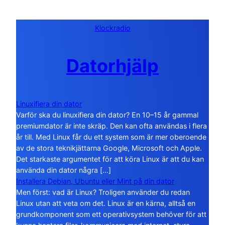
Klockradio
Datorhjälp
Linuxifiera din dator
Varför ska du linuxifiera din dator? En 10–15 år gammal
premiumdator är inte skräp. Den kan ofta användas i flera
år till. Med Linux får du ett system som är mer oberoende
av de stora teknikjättarna Google, Microsoft och Apple.
Det starkaste argumentet för att köra Linux är att du kan
använda din dator några […]
Installera Debian, Ubuntu eller Mint på din dator
Men först: vad är Linux? Troligen använder du redan
Linux utan att veta om det. Linux är en kärna, alltså en
grundkomponent som ett operativsystem behöver för att