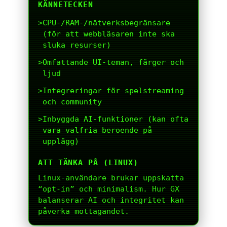
KÄNNETECKEN
>
CPU-/RAM-/nätverksbegränsare
(för att webbläsaren inte ska
sluka resurser)
>
Omfattande UI-teman, färger och
ljud
>
Integreringar för spelstreaming
och community
>
Inbyggda AI-funktioner (kan ofta
vara valfria beroende på
upplägg)
ATT TÄNKA PÅ (LINUX)
Linux-användare brukar uppskatta
“opt-in” och minimalism. Hur GX
balanserar AI och integritet kan
påverka mottagandet.