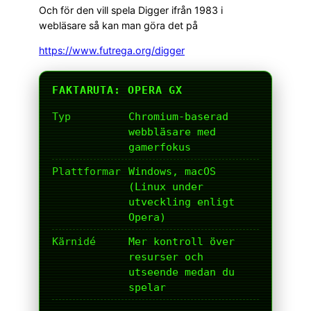
Och för den vill spela Digger ifrån 1983 i
webläsare så kan man göra det på
https://www.futrega.org/digger
FAKTARUTA: OPERA GX
Typ
Chromium-baserad
webbläsare med
gamerfokus
Plattformar
Windows, macOS
(Linux under
utveckling enligt
Opera)
Kärnidé
Mer kontroll över
resurser och
utseende medan du
spelar