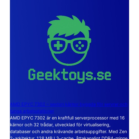
AMD EPYC 7302 – sexton kärnor byggda för servrar och
tunga arbetsstationer
AMD EPYC 7302 är en kraftfull serverprocessor med 16
kärnor och 32 trådar, utvecklad för virtualisering,
databaser och andra krävande arbetsuppgifter. Med Zen
2-arkitektur, 128 MB L3-cache, åttakanaligt DDR4-minne