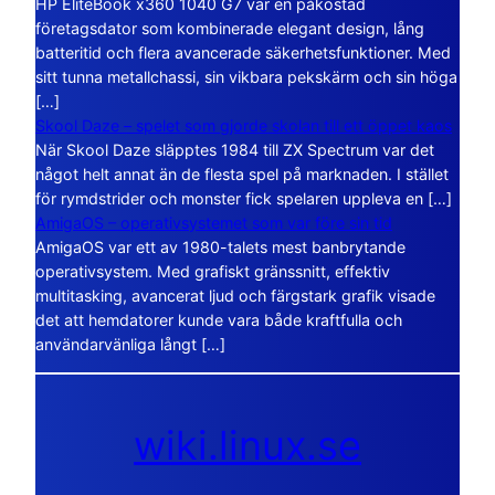
HP EliteBook x360 1040 G7 var en påkostad
företagsdator som kombinerade elegant design, lång
batteritid och flera avancerade säkerhetsfunktioner. Med
sitt tunna metallchassi, sin vikbara pekskärm och sin höga
[…]
Skool Daze – spelet som gjorde skolan till ett öppet kaos
När Skool Daze släpptes 1984 till ZX Spectrum var det
något helt annat än de flesta spel på marknaden. I stället
för rymdstrider och monster fick spelaren uppleva en […]
AmigaOS – operativsystemet som var före sin tid
AmigaOS var ett av 1980-talets mest banbrytande
operativsystem. Med grafiskt gränssnitt, effektiv
multitasking, avancerat ljud och färgstark grafik visade
det att hemdatorer kunde vara både kraftfulla och
användarvänliga långt […]
wiki.linux.se