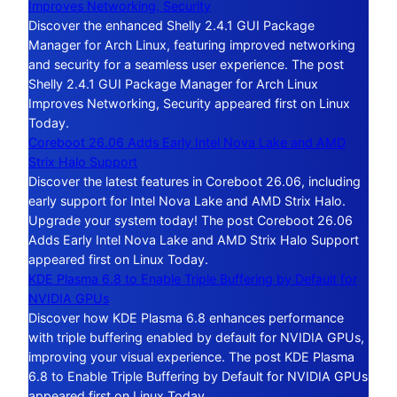
Improves Networking, Security
Discover the enhanced Shelly 2.4.1 GUI Package
Manager for Arch Linux, featuring improved networking
and security for a seamless user experience. The post
Shelly 2.4.1 GUI Package Manager for Arch Linux
Improves Networking, Security appeared first on Linux
Today.
Coreboot 26.06 Adds Early Intel Nova Lake and AMD
Strix Halo Support
Discover the latest features in Coreboot 26.06, including
early support for Intel Nova Lake and AMD Strix Halo.
Upgrade your system today! The post Coreboot 26.06
Adds Early Intel Nova Lake and AMD Strix Halo Support
appeared first on Linux Today.
KDE Plasma 6.8 to Enable Triple Buffering by Default for
NVIDIA GPUs
Discover how KDE Plasma 6.8 enhances performance
with triple buffering enabled by default for NVIDIA GPUs,
improving your visual experience. The post KDE Plasma
6.8 to Enable Triple Buffering by Default for NVIDIA GPUs
appeared first on Linux Today.