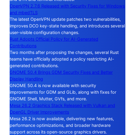
OpenVPN 2.7.6 Released with Security Fixes for Windows
and mbedTLS
The latest OpenVPN update patches two vulnerabilities,
improves DCO key-state handling, and introduces several
user-visible configuration changes.
Rust Adopts Official Policy for AI-Generated
Contributions
Two months after proposing the changes, several Rust
teams have officially adopted a policy restricting AI-
generated contributions.
GNOME 50.4 Brings GDM Security Fixes and Better
Display Handling
GNOME 50.4 is now available with security
improvements for GDM and GLib, along with fixes for
GNOME Shell, Mutter, GVfs, and more.
Mesa 26.2 Graphics Stack Released with Vulkan and
OpenGL Driver Improvements
Mesa 26.2 is now available, delivering new features,
performance optimizations, and broader hardware
support across its open-source graphics drivers.