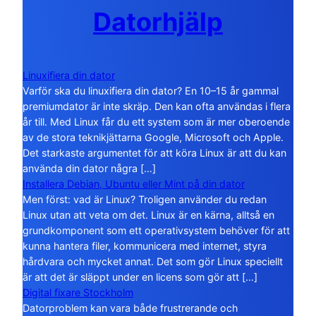
Datorhjälp
Linuxifiera din dator
Varför ska du linuxifiera din dator? En 10–15 år gammal
premiumdator är inte skräp. Den kan ofta användas i flera
år till. Med Linux får du ett system som är mer oberoende
av de stora teknikjättarna Google, Microsoft och Apple.
Det starkaste argumentet för att köra Linux är att du kan
använda din dator några […]
Installera Debian, Ubuntu eller Mint på din dator
Men först: vad är Linux? Troligen använder du redan
Linux utan att veta om det. Linux är en kärna, alltså en
grundkomponent som ett operativsystem behöver för att
kunna hantera filer, kommunicera med internet, styra
hårdvara och mycket annat. Det som gör Linux speciellt
är att det är släppt under en licens som gör att […]
Digital fixare Stockholm
Datorproblem kan vara både frustrerande och