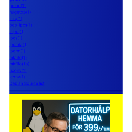
pmap(1)
hugetop(1)
lsirq(1)
pcp-ipcs(1)
lsipc(1)
ipcs(1)
ipcmk(1)
ipcrm(1)
mkfifo(1)
mkfifo(1p)
uconv(1)
iconv(1)
Debian Source list