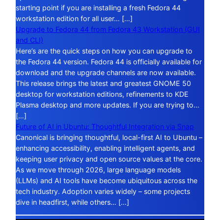
starting point if you are installing a fresh Fedora 44
workstation edition for all user… […]
Upgrade to Fedora 44 from Fedora 43 Workstation (GUI
and CLI)
Here’s are the quick steps on how you can upgrade to
the Fedora 44 version. Fedora 44 is officially available for
download and the upgrade channels are now available.
This release brings the latest and greatest GNOME 50
desktop for workstation editions, refinements to KDE
Plasma desktop and more updates. If you are trying to…
[…]
Future of AI in Ubuntu: Thoughtful Integration via Snap
Canonical is bringing thoughtful, local-first AI to Ubuntu –
enhancing accessibility, enabling intelligent agents, and
keeping user privacy and open source values at the core.
As we move through 2026, large language models
(LLMs) and AI tools have become ubiquitous across the
tech industry. Adoption varies widely – some projects
dive in headfirst, while others… […]