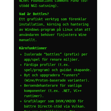
NLnet Foundations
Commons Fund
(EU-
stödd NGI-satsning).
Vad är Bottles?
Ett grafiskt verktyg som förenklar
installation, körning och hantering
av Windows-program på Linux utan att
användaren behöver finjustera Wine
manuellt.
Kärnfunktioner
Isolerade “bottles” (prefix) per
app/spel för renare miljöer.
Färdiga profiler (t.ex.
spel/program) och guidat skapande.
Byt och uppgradera “runners”
(Wine/Proton-baserade varianter).
Beroendehanterare för vanliga
komponenter (t.ex. .NET, VC++
runtimer).
Grafiklager som DXVK/VKD3D för
bättre DirectX-stöd via Vulkan.