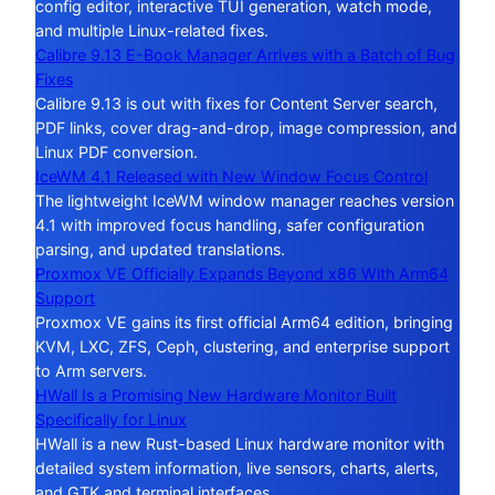
config editor, interactive TUI generation, watch mode,
and multiple Linux-related fixes.
Calibre 9.13 E-Book Manager Arrives with a Batch of Bug
Fixes
Calibre 9.13 is out with fixes for Content Server search,
PDF links, cover drag-and-drop, image compression, and
Linux PDF conversion.
IceWM 4.1 Released with New Window Focus Control
The lightweight IceWM window manager reaches version
4.1 with improved focus handling, safer configuration
parsing, and updated translations.
Proxmox VE Officially Expands Beyond x86 With Arm64
Support
Proxmox VE gains its first official Arm64 edition, bringing
KVM, LXC, ZFS, Ceph, clustering, and enterprise support
to Arm servers.
HWall Is a Promising New Hardware Monitor Built
Specifically for Linux
HWall is a new Rust-based Linux hardware monitor with
detailed system information, live sensors, charts, alerts,
and GTK and terminal interfaces.