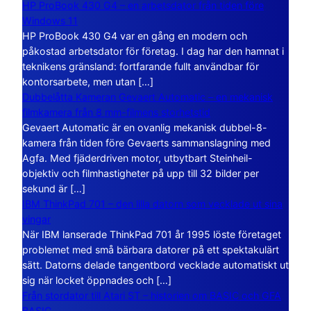
HP ProBook 430 G4 – en arbetsdator från tiden före
Windows 11
HP ProBook 430 G4 var en gång en modern och
påkostad arbetsdator för företag. I dag har den hamnat i
teknikens gränsland: fortfarande fullt användbar för
kontorsarbete, men utan […]
Dubbelåtta Kameran Gevaert Automatic – en mekanisk
filmkamera från 8 mm-filmens storhetstid
Gevaert Automatic är en ovanlig mekanisk dubbel-8-
kamera från tiden före Gevaerts sammanslagning med
Agfa. Med fjäderdriven motor, utbytbart Steinheil-
objektiv och filmhastigheter på upp till 32 bilder per
sekund är […]
IBM ThinkPad 701 – den lilla datorn som vecklade ut sina
vingar
När IBM lanserade ThinkPad 701 år 1995 löste företaget
problemet med små bärbara datorer på ett spektakulärt
sätt. Datorns delade tangentbord vecklade automatiskt ut
sig när locket öppnades och […]
Från stordator till Atari ST – historien om BASIC och GFA
BASIC