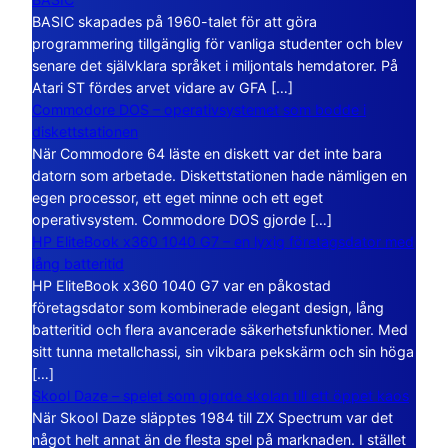
BASIC skapades på 1960-talet för att göra
programmering tillgänglig för vanliga studenter och blev
senare det självklara språket i miljontals hemdatorer. På
Atari ST fördes arvet vidare av GFA […]
Commodore DOS – operativsystemet som bodde i
diskettstationen
När Commodore 64 läste en diskett var det inte bara
datorn som arbetade. Diskettstationen hade nämligen en
egen processor, ett eget minne och ett eget
operativsystem. Commodore DOS gjorde […]
HP EliteBook x360 1040 G7 – en lyxig företagsdator med
lång batteritid
HP EliteBook x360 1040 G7 var en påkostad
företagsdator som kombinerade elegant design, lång
batteritid och flera avancerade säkerhetsfunktioner. Med
sitt tunna metallchassi, sin vikbara pekskärm och sin höga
[…]
Skool Daze – spelet som gjorde skolan till ett öppet kaos
När Skool Daze släpptes 1984 till ZX Spectrum var det
något helt annat än de flesta spel på marknaden. I stället