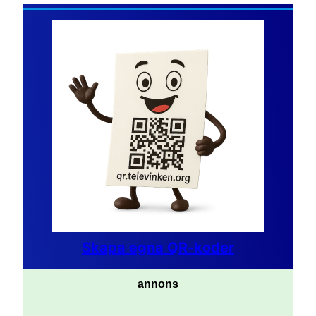
Skapa egna QR-koder
annons