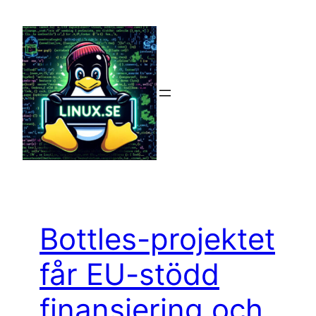
Hoppa
till
innehåll
Bottles-projektet
får EU-stödd
finansiering och