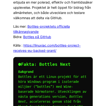
erbjuda en mer polerad, effektiv och framtidssäker
upplevelse. Projektet är helt öppet för bidrag från
allmänheten, och både utvecklare och testare
välkomnas att delta via GitHub.
Läs mer:
Bottles-projektets officiella
tillkännagivande
Bidra:
Bottles på GitHub
Källa :
https://linuxiac.com/bottles-project-
receives-eu-backed-grant/
Fakta: Bottles Next
Bakgrund
Bottles är ett Linux-projekt för att
köra Windows-program i isolerade
miljöer (“bottles”) med Wine-
baserade körmotorer. Utvecklingen av
nästa generations version,
Bottles
Next
, accelereras genom stöd från