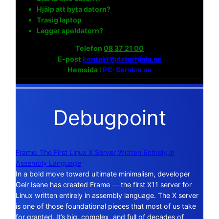
Hjälp att byta datorn?
Trasig laptop
Laggar speldatorn?
Telefon
08 37 21 00
E-post
kontakt@datorhjalp.se
Hemsida :
PC-Service.se
Debugpoint
Frame: The First Linux X Server Written Entirely in
Assembly Language
In a bold move toward ultimate minimalism, developer
Geir Isene has created Frame — the first X11 server for
Linux written entirely in assembly language. The X server
is one of those foundational pieces that most of us take
for granted. It’s big, complex, and full of decades of