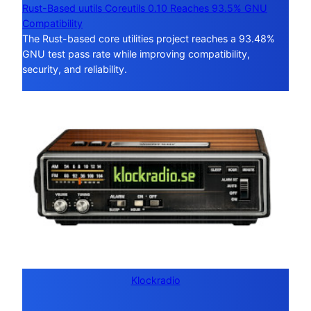
Rust-Based uutils Coreutils 0.10 Reaches 93.5% GNU
Compatibility
The Rust-based core utilities project reaches a 93.48%
GNU test pass rate while improving compatibility,
security, and reliability.
Klockradio