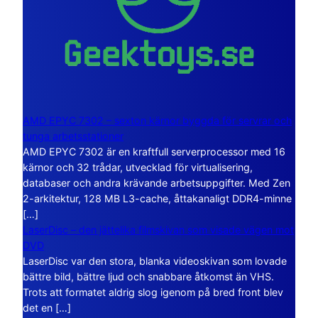
AMD EPYC 7302 – sexton kärnor byggda för servrar och
tunga arbetsstationer
AMD EPYC 7302 är en kraftfull serverprocessor med 16
kärnor och 32 trådar, utvecklad för virtualisering,
databaser och andra krävande arbetsuppgifter. Med Zen
2-arkitektur, 128 MB L3-cache, åttakanaligt DDR4-minne
[…]
LaserDisc – den jättelika filmskivan som visade vägen mot
DVD
LaserDisc var den stora, blanka videoskivan som lovade
bättre bild, bättre ljud och snabbare åtkomst än VHS.
Trots att formatet aldrig slog igenom på bred front blev
det en […]