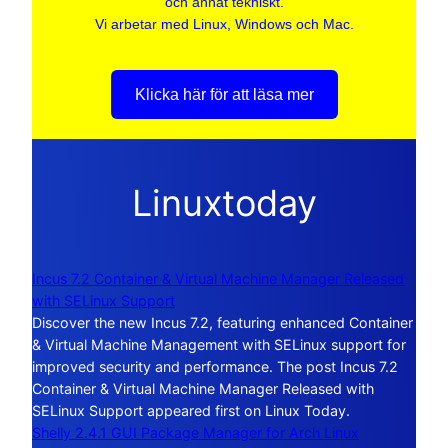
och annat tekniskt.
Vi arbetar med Linux, Windows och Mac.
Klicka här för att läsa mer
Linuxtoday
Incus 7.2 Container & Virtual Machine Manager Released
with SELinux Support
Discover the new Incus 7.2, featuring enhanced Container
& Virtual Machine Management with SELinux support for
improved security and performance. The post Incus 7.2
Container & Virtual Machine Manager Released with
SELinux Support appeared first on Linux Today.
Shelly 2.4.1 GUI Package Manager for Arch Linux