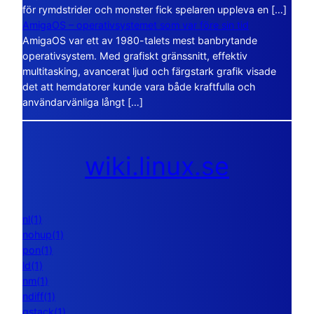
för rymdstrider och monster fick spelaren uppleva en […]
AmigaOS – operativsystemet som var före sin tid
AmigaOS var ett av 1980-talets mest banbrytande
operativsystem. Med grafiskt gränssnitt, effektiv
multitasking, avancerat ljud och färgstark grafik visade
det att hemdatorer kunde vara både kraftfulla och
användarvänliga långt […]
wiki.linux.se
nl(1)
nohup(1)
pon(1)
ld(1)
nm(1)
ndiff(1)
gstack(1)