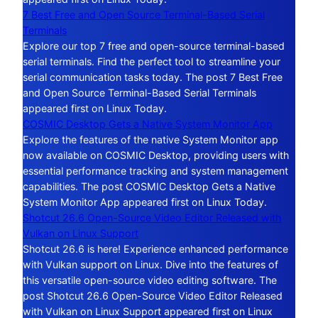
7 Best Free and Open Source Terminal-Based Serial
Terminals
Explore our top 7 free and open-source terminal-based
serial terminals. Find the perfect tool to streamline your
serial communication tasks today. The post 7 Best Free
and Open Source Terminal-Based Serial Terminals
appeared first on Linux Today.
COSMIC Desktop Gets a Native System Monitor App
Explore the features of the native System Monitor app
now available on COSMIC Desktop, providing users with
essential performance tracking and system management
capabilities. The post COSMIC Desktop Gets a Native
System Monitor App appeared first on Linux Today.
Shotcut 26.6 Open-Source Video Editor Released with
Vulkan on Linux Support
Shotcut 26.6 is here! Experience enhanced performance
with Vulkan support on Linux. Dive into the features of
this versatile open-source video editing software. The
post Shotcut 26.6 Open-Source Video Editor Released
with Vulkan on Linux Support appeared first on Linux