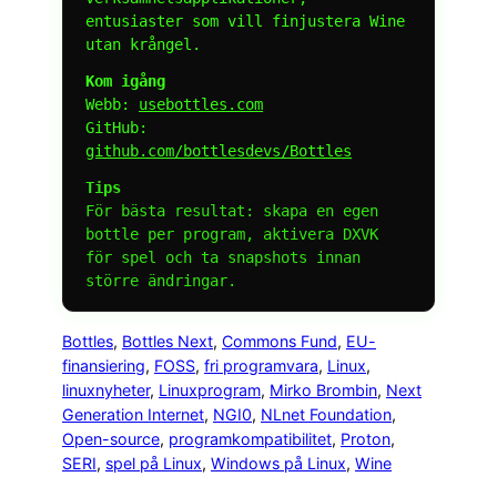
entusiaster som vill finjustera Wine
utan krångel.
Kom igång
Webb:
usebottles.com
GitHub:
github.com/bottlesdevs/Bottles
Tips
För bästa resultat: skapa en egen
bottle per program, aktivera DXVK
för spel och ta snapshots innan
större ändringar.
Bottles
, 
Bottles Next
, 
Commons Fund
, 
EU-
finansiering
, 
FOSS
, 
fri programvara
, 
Linux
, 
linuxnyheter
, 
Linuxprogram
, 
Mirko Brombin
, 
Next
Generation Internet
, 
NGI0
, 
NLnet Foundation
, 
Open-source
, 
programkompatibilitet
, 
Proton
, 
SERI
, 
spel på Linux
, 
Windows på Linux
, 
Wine