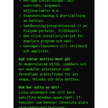
Per-app inställningar: DLL-
overrides, argument,
miljövariabler m.m.
Snapshots/backup & återställning
av bottles.
Sandboxning/integrationsval (t.ex.
Flatpak-portaler, filåtkomst).
One-click-installers/skript för
populära program och spel.
Genvägar/launchers till skrivbord
och applistor.
Vad siktar Bottles Next på?
En moderniserad UI/UX, snabbare och
mer modulär arkitektur samt
förenklade arbetsflöden för att
skapa, felsöka och dela bottles.
Vem har nytta av det?
Linux-användare som vill köra
specifika Windows-appar/spel; IT-
tekniker som behöver innesluta äldre
verksamhetsapplikationer;