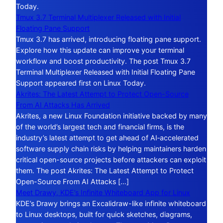
Today.
Tmux 3.7 Terminal Multiplexer Released with Initial
Floating Pane Support
Tmux 3.7 has arrived, introducing floating pane support.
Explore how this update can improve your terminal
workflow and boost productivity. The post Tmux 3.7
Terminal Multiplexer Released with Initial Floating Pane
Support appeared first on Linux Today.
Akrites: The Latest Attempt to Protect Open-Source
From AI Attacks Has Arrived
Akrites, a new Linux Foundation initiative backed by many
of the world’s largest tech and financial firms, is the
industry’s latest attempt to get ahead of AI‑accelerated
software supply chain risks by helping maintainers harden
critical open-source projects before attackers can exploit
them. The post Akrites: The Latest Attempt to Protect
Open-Source From AI Attacks […]
Meet Drawy, KDE’s Infinite Whiteboard App for Linux
KDE’s Drawy brings an Excalidraw-like infinite whiteboard
to Linux desktops, built for quick sketches, diagrams,