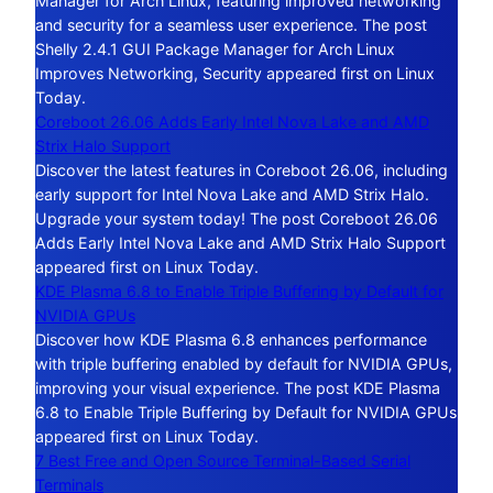
Manager for Arch Linux, featuring improved networking
and security for a seamless user experience. The post
Shelly 2.4.1 GUI Package Manager for Arch Linux
Improves Networking, Security appeared first on Linux
Today.
Coreboot 26.06 Adds Early Intel Nova Lake and AMD
Strix Halo Support
Discover the latest features in Coreboot 26.06, including
early support for Intel Nova Lake and AMD Strix Halo.
Upgrade your system today! The post Coreboot 26.06
Adds Early Intel Nova Lake and AMD Strix Halo Support
appeared first on Linux Today.
KDE Plasma 6.8 to Enable Triple Buffering by Default for
NVIDIA GPUs
Discover how KDE Plasma 6.8 enhances performance
with triple buffering enabled by default for NVIDIA GPUs,
improving your visual experience. The post KDE Plasma
6.8 to Enable Triple Buffering by Default for NVIDIA GPUs
appeared first on Linux Today.
7 Best Free and Open Source Terminal-Based Serial
Terminals