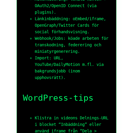
OAuth2/OpenID Connect
(via
plugins).
Länkinbäddning: oEmbed/iframe,
OpenGraph/Twitter Cards för
social förhandsvisning.
Webhook/Jobs: köade arbeten för
transkodning, federering och
miniatyrgenerering.
Import: URL,
YouTube/DailyMotion m.fl. via
bakgrundsjobb (inom
upphovsrätt).
WordPress-tips
Klistra in videons
Delnings-URL
i blocket “Inbäddning” eller
använd iframe från “Dela >