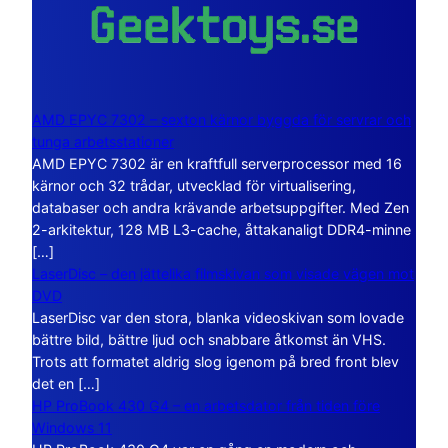
AMD EPYC 7302 – sexton kärnor byggda för servrar och
tunga arbetsstationer
AMD EPYC 7302 är en kraftfull serverprocessor med 16
kärnor och 32 trådar, utvecklad för virtualisering,
databaser och andra krävande arbetsuppgifter. Med Zen
2-arkitektur, 128 MB L3-cache, åttakanaligt DDR4-minne
[…]
LaserDisc – den jättelika filmskivan som visade vägen mot
DVD
LaserDisc var den stora, blanka videoskivan som lovade
bättre bild, bättre ljud och snabbare åtkomst än VHS.
Trots att formatet aldrig slog igenom på bred front blev
det en […]
HP ProBook 430 G4 – en arbetsdator från tiden före
Windows 11