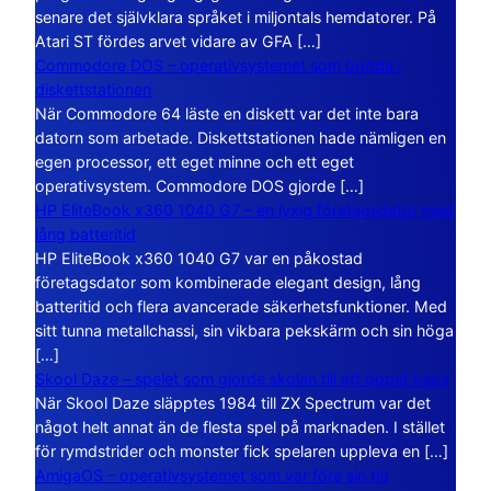
senare det självklara språket i miljontals hemdatorer. På
Atari ST fördes arvet vidare av GFA […]
Commodore DOS – operativsystemet som bodde i
diskettstationen
När Commodore 64 läste en diskett var det inte bara
datorn som arbetade. Diskettstationen hade nämligen en
egen processor, ett eget minne och ett eget
operativsystem. Commodore DOS gjorde […]
HP EliteBook x360 1040 G7 – en lyxig företagsdator med
lång batteritid
HP EliteBook x360 1040 G7 var en påkostad
företagsdator som kombinerade elegant design, lång
batteritid och flera avancerade säkerhetsfunktioner. Med
sitt tunna metallchassi, sin vikbara pekskärm och sin höga
[…]
Skool Daze – spelet som gjorde skolan till ett öppet kaos
När Skool Daze släpptes 1984 till ZX Spectrum var det
något helt annat än de flesta spel på marknaden. I stället
för rymdstrider och monster fick spelaren uppleva en […]
AmigaOS – operativsystemet som var före sin tid