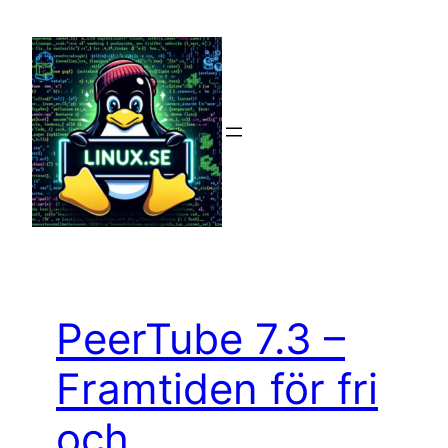
Hoppa
till
innehåll
PeerTube 7.3 –
Framtiden för fri
och