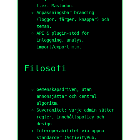
t.ex. Mastodon.
Anpassningsbar branding
(loggor, färger, knappar) och
teman.
API & plugin-stöd för
inloggning, analys,
import/export m.m.
Filosofi
Gemenskapsdriven, utan
annonsjättar och central
algoritm.
Suveränitet: varje admin sätter
regler, innehållspolicy och
design.
Interoperabilitet via öppna
standarder (ActivityPub,