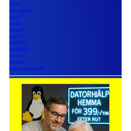
lsirq(1)
pcp-ipcs(1)
lsipc(1)
ipcs(1)
ipcmk(1)
ipcrm(1)
mkfifo(1)
mkfifo(1p)
uconv(1)
iconv(1)
Debian Source list