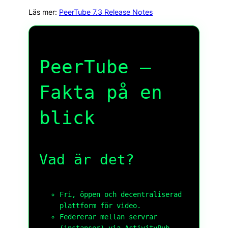
Läs mer:
PeerTube 7.3 Release Notes
PeerTube –
Fakta på en
blick
Vad är det?
Fri, öppen och decentraliserad
plattform för video.
Federerar mellan servrar
(instanser) via ActivityPub.