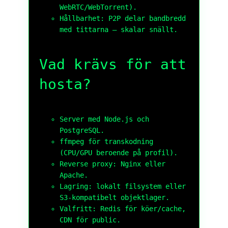
WebRTC/WebTorrent).
Hållbarhet: P2P delar bandbredd
med tittarna – skalar snällt.
Vad krävs för att
hosta?
Server med
Node.js
och
PostgreSQL
.
ffmpeg
för transkodning
(CPU/GPU beroende på profil).
Reverse proxy:
Nginx
eller
Apache
.
Lagring: lokalt filsystem eller
S3-kompatibelt
objektlager.
Valfritt:
Redis
för köer/cache,
CDN för public.