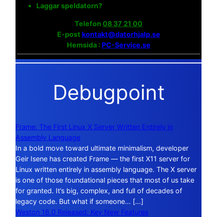
Laggar speldatorn?
Telefon
08 37 21 00
E-post
kontakt@datorhjalp.se
Hemsida :
PC-Service.se
Debugpoint
Frame: The First Linux X Server Written Entirely in
Assembly Language
In a bold move toward ultimate minimalism, developer
Geir Isene has created Frame — the first X11 server for
Linux written entirely in assembly language. The X server
is one of those foundational pieces that most of us take
for granted. It’s big, complex, and full of decades of
legacy code. But what if someone… […]
Weston 16.0 Released: Key New Features