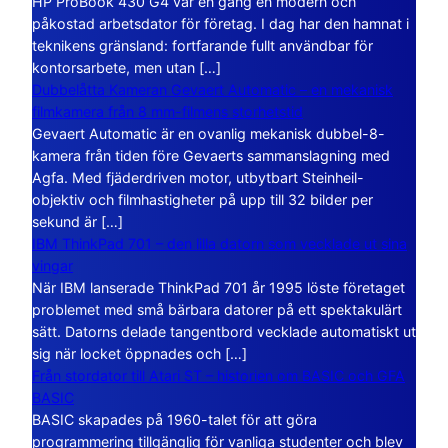
HP ProBook 430 G4 var en gång en modern och
påkostad arbetsdator för företag. I dag har den hamnat i
teknikens gränsland: fortfarande fullt användbar för
kontorsarbete, men utan […]
Dubbelåtta Kameran Gevaert Automatic – en mekanisk
filmkamera från 8 mm-filmens storhetstid
Gevaert Automatic är en ovanlig mekanisk dubbel-8-
kamera från tiden före Gevaerts sammanslagning med
Agfa. Med fjäderdriven motor, utbytbart Steinheil-
objektiv och filmhastigheter på upp till 32 bilder per
sekund är […]
IBM ThinkPad 701 – den lilla datorn som vecklade ut sina
vingar
När IBM lanserade ThinkPad 701 år 1995 löste företaget
problemet med små bärbara datorer på ett spektakulärt
sätt. Datorns delade tangentbord vecklade automatiskt ut
sig när locket öppnades och […]
Från stordator till Atari ST – historien om BASIC och GFA
BASIC
BASIC skapades på 1960-talet för att göra
programmering tillgänglig för vanliga studenter och blev