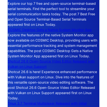
Explore our top 7 free and open-source terminal-based
serial terminals. Find the perfect tool to streamline your
serial communication tasks today. The post 7 Best Free
and Open Source Terminal-Based Serial Terminals
appeared first on Linux Today.
COSMIC Desktop Gets a Native System Monitor App
Explore the features of the native System Monitor app
now available on COSMIC Desktop, providing users with
essential performance tracking and system management
capabilities. The post COSMIC Desktop Gets a Native
System Monitor App appeared first on Linux Today.
Shotcut 26.6 Open-Source Video Editor Released with
Vulkan on Linux Support
Shotcut 26.6 is here! Experience enhanced performance
with Vulkan support on Linux. Dive into the features of
this versatile open-source video editing software. The
post Shotcut 26.6 Open-Source Video Editor Released
with Vulkan on Linux Support appeared first on Linux
Today.
Tmux 3.7 Terminal Multiplexer Released with Initial