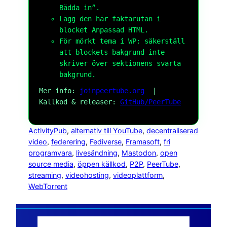
Bädda in”.
Lägg den här faktarutan i
blocket
Anpassad HTML
.
För mörkt tema i WP: säkerställ
att blockets bakgrund inte
skriver över sektionens svarta
bakgrund.
Mer info:
joinpeertube.org
|
Källkod & releaser:
GitHub/PeerTube
ActivityPub
, 
alternativ till YouTube
, 
decentraliserad
video
, 
federering
, 
Fediverse
, 
Framasoft
, 
fri
programvara
, 
livesändning
, 
Mastodon
, 
open
source media
, 
öppen källkod
, 
P2P
, 
PeerTube
, 
streaming
, 
videohosting
, 
videoplattform
, 
WebTorrent