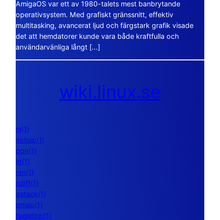
AmigaOS var ett av 1980-talets mest banbrytande
operativsystem. Med grafiskt gränssnitt, effektiv
multitasking, avancerat ljud och färgstark grafik visade
det att hemdatorer kunde vara både kraftfulla och
användarvänliga långt […]
wiki.linux.se
nl(1)
nohup(1)
pon(1)
ld(1)
nm(1)
ndiff(1)
gstack(1)
pmap(1)
hugetop(1)