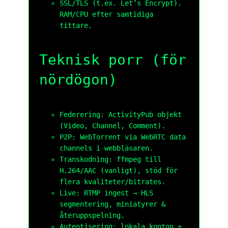
SSL/TLS (t.ex.
Let’s Encrypt
).
RAM/CPU efter samtidiga
tittare.
Teknisk porr (för
nördögon)
Federering:
ActivityPub
objekt
(Video, Channel, Comment).
P2P:
WebTorrent
via WebRTC data
channels i webbläsaren.
Transkodning: ffmpeg till
H.264/AAC
(vanligt), stöd för
flera kvaliteter/bitrates.
Live:
RTMP
ingest →
HLS
segmentering, miniatyrer &
återuppspelning.
Autentisering: lokala konton +