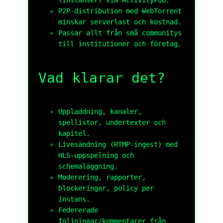
P2P-distribution med WebTorrent
minskar serverlast och kostnad.
Passar allt från små communitys
till institutioner och företag.
Vad klarar det?
Uppladdning, kanaler,
spellistor, undertexter och
kapitel.
Livesändning (RTMP-ingest) med
HLS-uppspelning och
schemaläggning.
Moderering, rapporter,
blockeringar, policy per
instans.
Federerade
följningar/kommentarer från