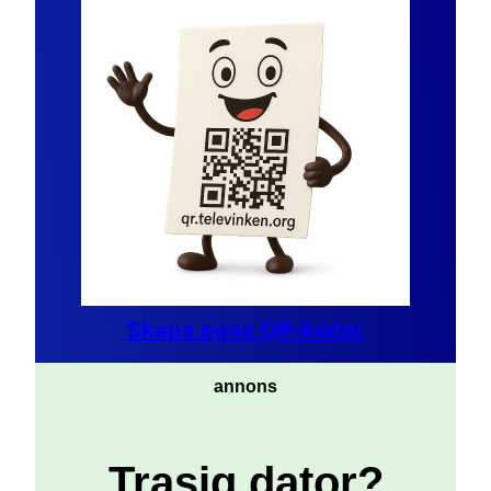
Skapa egna QR-koder
annons
Trasig dator?