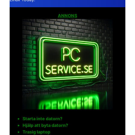
ANNONS
Starta inte datorn?
Hjälp att byta datorn?
Trasig laptop