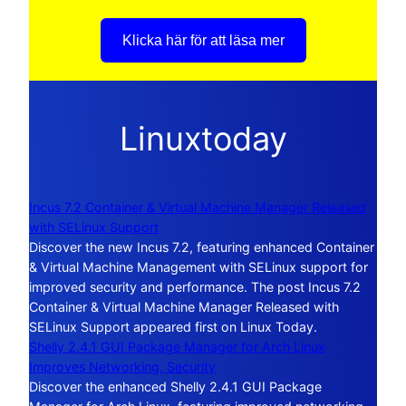
Klicka här för att läsa mer
Linuxtoday
Incus 7.2 Container & Virtual Machine Manager Released
with SELinux Support
Discover the new Incus 7.2, featuring enhanced Container
& Virtual Machine Management with SELinux support for
improved security and performance. The post Incus 7.2
Container & Virtual Machine Manager Released with
SELinux Support appeared first on Linux Today.
Shelly 2.4.1 GUI Package Manager for Arch Linux
Improves Networking, Security
Discover the enhanced Shelly 2.4.1 GUI Package