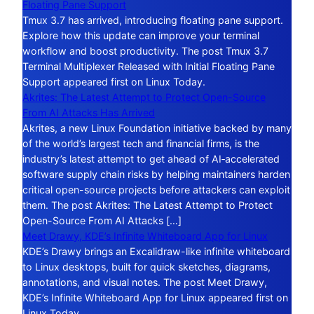
Floating Pane Support
Tmux 3.7 has arrived, introducing floating pane support.
Explore how this update can improve your terminal
workflow and boost productivity. The post Tmux 3.7
Terminal Multiplexer Released with Initial Floating Pane
Support appeared first on Linux Today.
Akrites: The Latest Attempt to Protect Open-Source
From AI Attacks Has Arrived
Akrites, a new Linux Foundation initiative backed by many
of the world’s largest tech and financial firms, is the
industry’s latest attempt to get ahead of AI‑accelerated
software supply chain risks by helping maintainers harden
critical open-source projects before attackers can exploit
them. The post Akrites: The Latest Attempt to Protect
Open-Source From AI Attacks […]
Meet Drawy, KDE’s Infinite Whiteboard App for Linux
KDE’s Drawy brings an Excalidraw-like infinite whiteboard
to Linux desktops, built for quick sketches, diagrams,
annotations, and visual notes. The post Meet Drawy,
KDE’s Infinite Whiteboard App for Linux appeared first on
Linux Today.