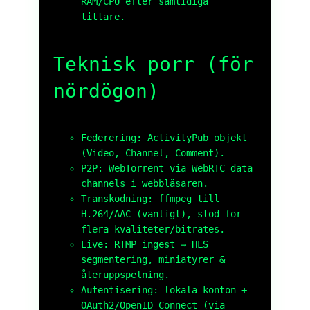
RAM/CPU efter samtidiga
tittare.
Teknisk porr (för
nördögon)
Federering:
ActivityPub
objekt
(Video, Channel, Comment).
P2P:
WebTorrent
via WebRTC data
channels i webbläsaren.
Transkodning: ffmpeg till
H.264/AAC
(vanligt), stöd för
flera kvaliteter/bitrates.
Live:
RTMP
ingest →
HLS
segmentering, miniatyrer &
återuppspelning.
Autentisering: lokala konton +
OAuth2/OpenID Connect
(via