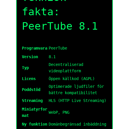
fakta:
PeerTube 8.1
Programvara
PeerTube
Version
8.1
Decentraliserad
Typ
videoplattform
Licens
Öppen källkod (AGPL)
Optimerade ljudfiler för
Poddstöd
bättre kompatibilitet
Streaming
HLS (HTTP Live Streaming)
Miniatyrfor
WebP, PNG
mat
Ny funktion
Domänbegränsad inbäddning