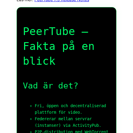
PeerTube –
Fakta på en
blick
Vad är det?
Fri, öppen och decentraliserad
plattform för video.
Federerar mellan servrar
(instanser) via ActivityPub.
P2P-distribution med WebTorrent