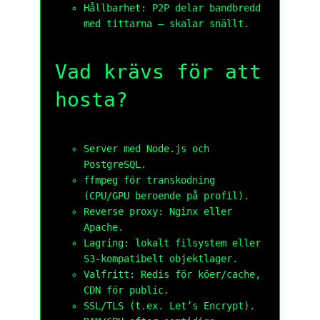
Hållbarhet: P2P delar bandbredd
med tittarna – skalar snällt.
Vad krävs för att
hosta?
Server med
Node.js
och
PostgreSQL
.
ffmpeg
för transkodning
(CPU/GPU beroende på profil).
Reverse proxy:
Nginx
eller
Apache
.
Lagring: lokalt filsystem eller
S3-kompatibelt
objektlager.
Valfritt:
Redis
för köer/cache,
CDN för public.
SSL/TLS (t.ex.
Let’s Encrypt
).