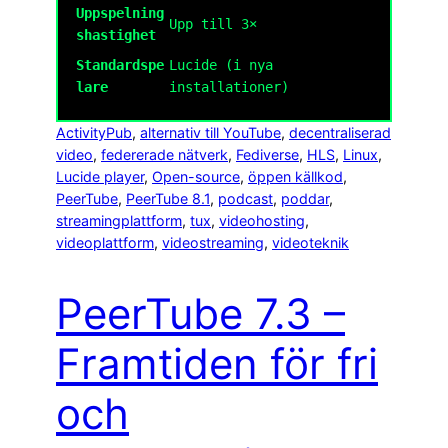
Uppspelning
Upp till 3×
shastighet
Standardspe
Lucide (i nya
lare
installationer)
ActivityPub
, 
alternativ till YouTube
, 
decentraliserad
video
, 
federerade nätverk
, 
Fediverse
, 
HLS
, 
Linux
, 
Lucide player
, 
Open-source
, 
öppen källkod
, 
PeerTube
, 
PeerTube 8.1
, 
podcast
, 
poddar
, 
streamingplattform
, 
tux
, 
videohosting
, 
videoplattform
, 
videostreaming
, 
videoteknik
PeerTube 7.3 –
Framtiden för fri
och