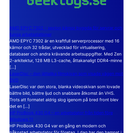
AMD EPYC 7302 – sexton kärnor byggda för servrar och
tunga arbetsstationer
AMD EPYC 7302 är en kraftfull serverprocessor med 16
kärnor och 32 trådar, utvecklad för virtualisering,
databaser och andra krävande arbetsuppgifter. Med Zen
2-arkitektur, 128 MB L3-cache, åttakanaligt DDR4-minne
[…]
LaserDisc – den jättelika filmskivan som visade vägen mot
DVD
LaserDisc var den stora, blanka videoskivan som lovade
bättre bild, bättre ljud och snabbare åtkomst än VHS.
Trots att formatet aldrig slog igenom på bred front blev
det en […]
HP ProBook 430 G4 – en arbetsdator från tiden före
Windows 11
HP ProBook 430 G4 var en gång en modern och
påkostad arbetsdator för företag. I dag har den hamnat i