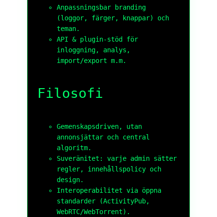
Anpassningsbar branding
(loggor, färger, knappar) och
teman.
API & plugin-stöd för
inloggning, analys,
import/export m.m.
Filosofi
Gemenskapsdriven, utan
annonsjättar och central
algoritm.
Suveränitet: varje admin sätter
regler, innehållspolicy och
design.
Interoperabilitet via öppna
standarder (ActivityPub,
WebRTC/WebTorrent).