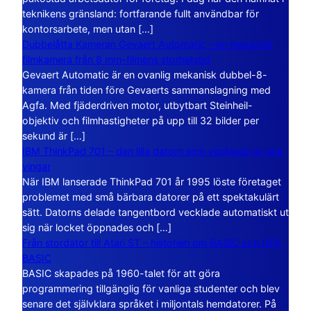
teknikens gränsland: fortfarande fullt användbar för
kontorsarbete, men utan […]
Dubbelåtta Kameran Gevaert Automatic – en mekanisk
filmkamera från 8 mm-filmens storhetstid
Gevaert Automatic är en ovanlig mekanisk dubbel-8-
kamera från tiden före Gevaerts sammanslagning med
Agfa. Med fjäderdriven motor, utbytbart Steinheil-
objektiv och filmhastigheter på upp till 32 bilder per
sekund är […]
IBM ThinkPad 701 – den lilla datorn som vecklade ut sina
vingar
När IBM lanserade ThinkPad 701 år 1995 löste företaget
problemet med små bärbara datorer på ett spektakulärt
sätt. Datorns delade tangentbord vecklade automatiskt ut
sig när locket öppnades och […]
Från stordator till Atari ST – historien om BASIC och GFA
BASIC
BASIC skapades på 1960-talet för att göra
programmering tillgänglig för vanliga studenter och blev
senare det självklara språket i miljontals hemdatorer. På