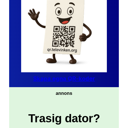
Skapa egna QR-koder
annons
Trasig dator?