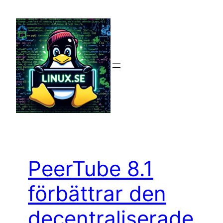
Hoppa
till
innehåll
PeerTube 8.1
förbättrar den
decentraliserade