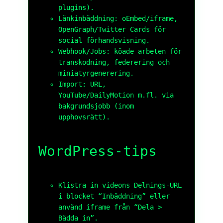
plugins).
Länkinbäddning: oEmbed/iframe,
OpenGraph/Twitter Cards för
social förhandsvisning.
Webhook/Jobs: köade arbeten för
transkodning, federering och
miniatyrgenerering.
Import: URL,
YouTube/DailyMotion m.fl. via
bakgrundsjobb (inom
upphovsrätt).
WordPress-tips
Klistra in videons
Delnings-URL
i blocket “Inbäddning” eller
använd iframe från “Dela >
Bädda in”.