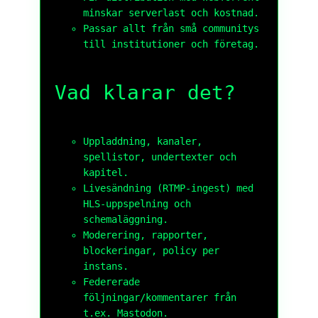
minskar serverlast och kostnad.
Passar allt från små communitys
till institutioner och företag.
Vad klarar det?
Uppladdning, kanaler,
spellistor, undertexter och
kapitel.
Livesändning (RTMP-ingest) med
HLS-uppspelning och
schemaläggning.
Moderering, rapporter,
blockeringar, policy per
instans.
Federerade
följningar/kommentarer från
t.ex. Mastodon.