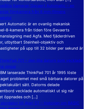
elåtta Kameran Gevaert Automatic – en
nisk filmkamera från 8 mm-filmens
hetstid
ert Automatic är en ovanlig mekanisk
el-8-kamera från tiden före Gevaerts
anslagning med Agfa. Med fjäderdriven
r, utbytbart Steinheil-objektiv och
hastigheter på upp till 32 bilder per sekund är
ThinkPad 701 – den lilla datorn som vecklade
ina vingar
IBM lanserade ThinkPad 701 år 1995 löste
taget problemet med små bärbara datorer på
spektakulärt sätt. Datorns delade
entbord vecklade automatiskt ut sig när
et öppnades och […]
 stordator till Atari ST – historien om BASIC
 GFA BASIC