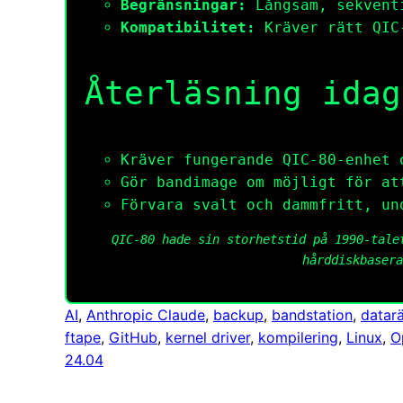
Begränsningar:
Långsam, sekvent
Kompatibilitet:
Kräver rätt QIC
Återläsning idag
Kräver fungerande QIC-80-enhet 
Gör bandimage om möjligt för at
Förvara svalt och dammfritt, un
QIC-80 hade sin storhetstid på 1990-tale
hårddiskbasera
AI
, 
Anthropic Claude
, 
backup
, 
bandstation
, 
datar
ftape
, 
GitHub
, 
kernel driver
, 
kompilering
, 
Linux
, 
O
24.04