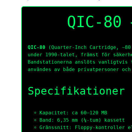
QIC-80 
QIC-80
(Quarter-Inch Cartridge, ~80
under 1990-talet, främst för säkerh
Bandstationerna anslöts vanligtvis
användes av både privatpersoner och
Specifikationer
Kapacitet: ca 60–120 MB
Band: 6,35 mm (¼-tum) kassett
Gränssnitt: Floppy-kontroller e