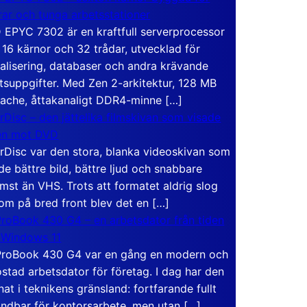
rar och tunga arbetsstationer
EPYC 7302 är en kraftfull serverprocessor
16 kärnor och 32 trådar, utvecklad för
ualisering, databaser och andra krävande
tsuppgifter. Med Zen 2-arkitektur, 128 MB
ache, åttakanaligt DDR4-minne […]
rDisc – den jättelika filmskivan som visade
en mot DVD
rDisc var den stora, blanka videoskivan som
de bättre bild, bättre ljud och snabbare
mst än VHS. Trots att formatet aldrig slog
om på bred front blev det en […]
roBook 430 G4 – en arbetsdator från tiden
 Windows 11
roBook 430 G4 var en gång en modern och
stad arbetsdator för företag. I dag har den
at i teknikens gränsland: fortfarande fullt
ndbar för kontorsarbete, men utan […]