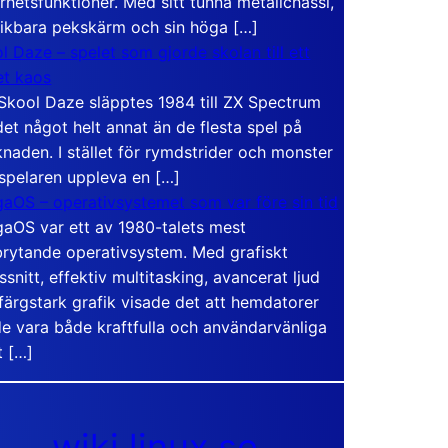
rhetsfunktioner. Med sitt tunna metallchassi,
vikbara pekskärm och sin höga […]
l Daze – spelet som gjorde skolan till ett
t kaos
Skool Daze släpptes 1984 till ZX Spectrum
det något helt annat än de flesta spel på
naden. I stället för rymdstrider och monster
 spelaren uppleva en […]
aOS – operativsystemet som var före sin tid
aOS var ett av 1980-talets mest
rytande operativsystem. Med grafiskt
ssnitt, effektiv multitasking, avancerat ljud
färgstark grafik visade det att hemdatorer
e vara både kraftfulla och användarvänliga
t […]
wiki.linux.se