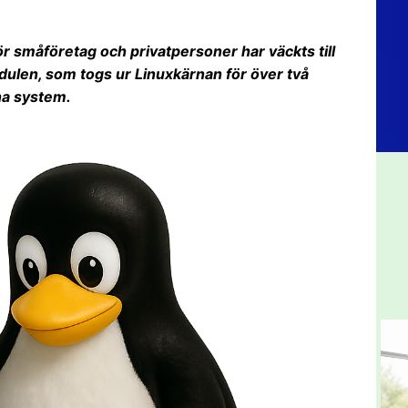
ör småföretag och privatpersoner har väckts till
odulen, som togs ur Linuxkärnan för över två
na system.