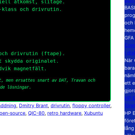
iell åtkomst, slitage.
BASI
-klass och drivrutin.
prog
och 
hemd
GFA
Com
i di
och drivrutin (
ftape
).
När 
t skydda originalet.
bara
dvik magnetfält.
näml
t, men ersattes snart av DAT, Travan och
ett 
de lösningar.
gjor
HP E
före
äddning
, 
Dmitry Brant
, 
drivrutin
, 
floppy controller
, 
HP E
pen-source
, 
QIC-80
, 
retro hardware
, 
Xubuntu
före
lång