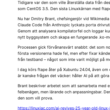
Tidigare var den som ville återställa data från de
som CentOS 3.5. Den sista Linuxkärnan med ftape
Nu har Dmitry Brant, chefsingenjör vid Wikimedia
Claude Code från Anthropic lyckats porta drivrutin
Genom att analysera kompilatorfel och loggar kund
nytt byggsystem och skapa en fungerande .ko-m
Processen gick förvånansvärt snabbt: det som nor
första versionerna hade fel, men efter fixar kä
från testband – något som inte varit möjligt på 
I dag körs ftape åter på Xubuntu 24.04, även om 
är kanske frågan det väcker: håller AI på att gör
Brant beskriver arbetet som att samarbeta med en 
felbenägen, men lärande och anpassningsbar. Den
den som vill prova.
https://linuxiac.com/ai-revives-25-year-old-linux