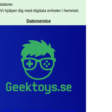
datorer.
Vi hjälper dig med digitala enheter i hemmet.
Datorservice
EPYC 7302 – sexton kärnor byggda för