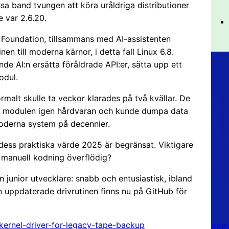
ssa band tvungen att köra uråldriga distributioner
 var 2.6.20.
 Foundation, tillsammans med AI-assistenten
en till moderna kärnor, i detta fall Linux 6.8.
e AI:n ersätta föråldrade API:er, sätta upp ett
odul.
malt skulle ta veckor klarades på två kvällar. De
nde modulen igen hårdvaran och kunde dumpa data
moderna system på decennier.
dess praktiska värde 2025 är begränsat. Viktigare
a manuell kodning överflödig?
junior utvecklare: snabb och entusiastisk, ibland
 uppdaterade drivrutinen finns nu på GitHub för
-kernel-driver-for-legacy-tape-backup
AMD 