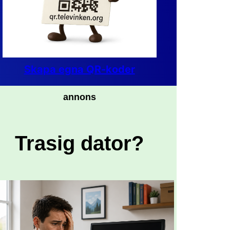
Skapa egna QR-koder
annons
Trasig dator?