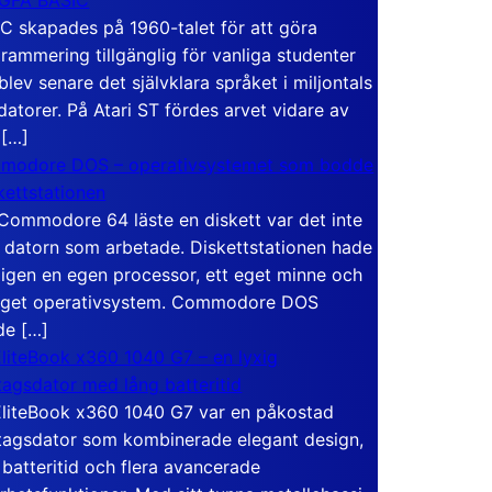
C skapades på 1960-talet för att göra
rammering tillgänglig för vanliga studenter
blev senare det självklara språket i miljontals
atorer. På Atari ST fördes arvet vidare av
 […]
modore DOS – operativsystemet som bodde
skettstationen
Commodore 64 läste en diskett var det inte
 datorn som arbetade. Diskettstationen hade
igen en egen processor, ett eget minne och
eget operativsystem. Commodore DOS
de […]
liteBook x360 1040 G7 – en lyxig
tagsdator med lång batteritid
liteBook x360 1040 G7 var en påkostad
tagsdator som kombinerade elegant design,
 batteritid och flera avancerade