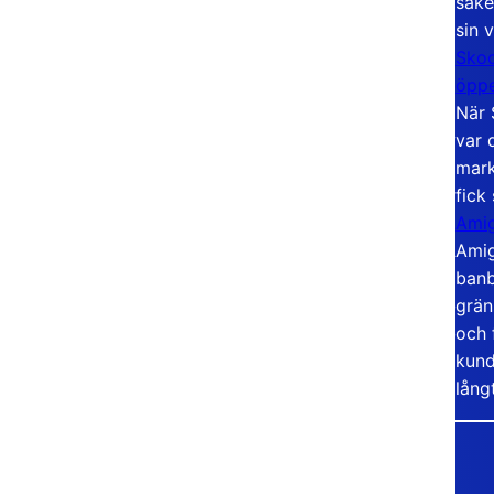
säke
sin 
Skoo
öppe
När 
var 
mark
fick
Amig
Amig
banb
grän
och 
kund
lång