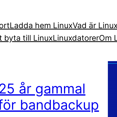
ort
Ladda hem Linux
Vad är Linu
t byta till Linux
Linuxdatorer
Om L
r 25 år gammal
n för bandbackup