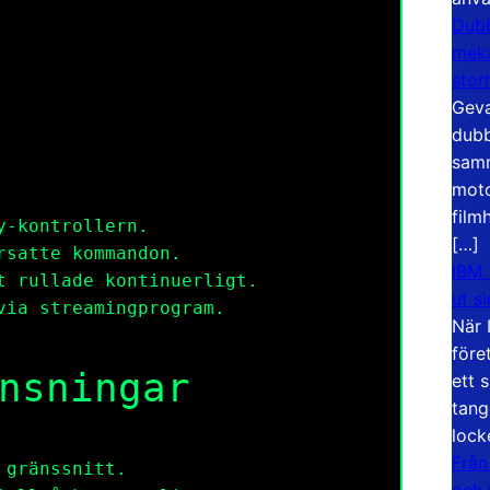
Dubb
meka
stor
Geva
dubb
samm
moto
film
y-kontrollern.
[…]
rsatte kommandon.
IBM 
t rullade kontinuerligt.
ut s
via streamingprogram.
När 
före
nsningar
ett 
tang
lock
Från
 gränssnitt.
och