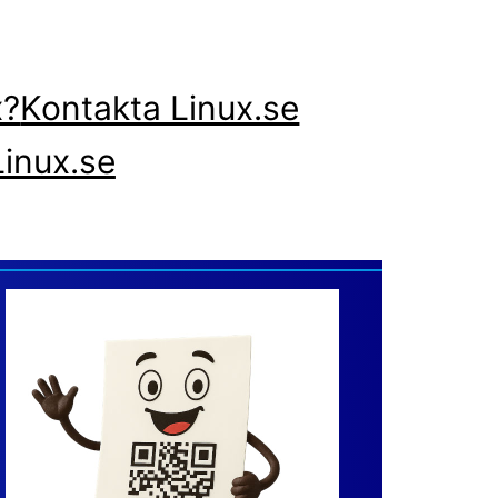
x?
Kontakta Linux.se
inux.se