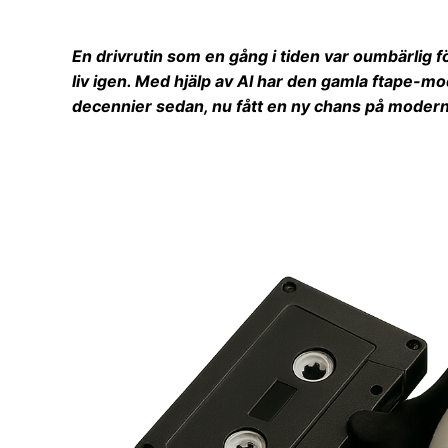
En drivrutin som en gång i tiden var oumbärlig f
liv igen. Med hjälp av AI har den gamla ftape-m
decennier sedan, nu fått en ny chans på moder