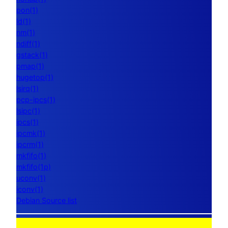
pon(1)
ld(1)
nm(1)
ndiff(1)
gstack(1)
pmap(1)
hugetop(1)
lsirq(1)
pcp-ipcs(1)
lsipc(1)
ipcs(1)
ipcmk(1)
ipcrm(1)
mkfifo(1)
mkfifo(1p)
uconv(1)
iconv(1)
Debian Source list