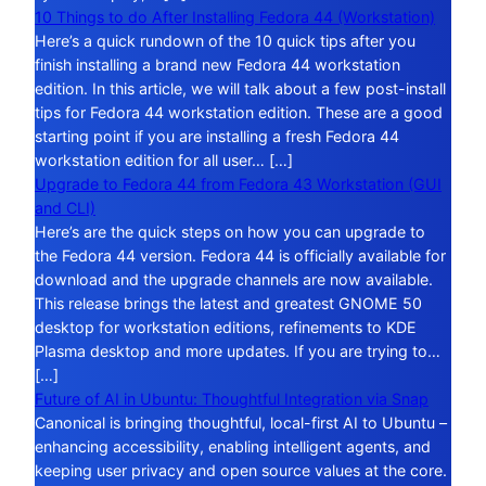
10 Things to do After Installing Fedora 44 (Workstation)
Here’s a quick rundown of the 10 quick tips after you
finish installing a brand new Fedora 44 workstation
edition. In this article, we will talk about a few post-install
tips for Fedora 44 workstation edition. These are a good
starting point if you are installing a fresh Fedora 44
workstation edition for all user… […]
Upgrade to Fedora 44 from Fedora 43 Workstation (GUI
and CLI)
Here’s are the quick steps on how you can upgrade to
the Fedora 44 version. Fedora 44 is officially available for
download and the upgrade channels are now available.
This release brings the latest and greatest GNOME 50
desktop for workstation editions, refinements to KDE
Plasma desktop and more updates. If you are trying to…
[…]
Future of AI in Ubuntu: Thoughtful Integration via Snap
Canonical is bringing thoughtful, local-first AI to Ubuntu –
enhancing accessibility, enabling intelligent agents, and
keeping user privacy and open source values at the core.