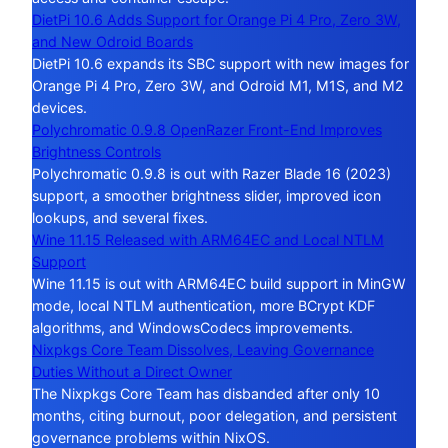
DietPi 10.6 Adds Support for Orange Pi 4 Pro, Zero 3W,
and New Odroid Boards
DietPi 10.6 expands its SBC support with new images for
Orange Pi 4 Pro, Zero 3W, and Odroid M1, M1S, and M2
devices.
Polychromatic 0.9.8 OpenRazer Front-End Improves
Brightness Controls
Polychromatic 0.9.8 is out with Razer Blade 16 (2023)
support, a smoother brightness slider, improved icon
lookups, and several fixes.
Wine 11.15 Released with ARM64EC and Local NTLM
Support
Wine 11.15 is out with ARM64EC build support in MinGW
mode, local NTLM authentication, more BCrypt KDF
algorithms, and WindowsCodecs improvements.
Nixpkgs Core Team Dissolves, Leaving Governance
Duties Without a Direct Owner
The Nixpkgs Core Team has disbanded after only 10
months, citing burnout, poor delegation, and persistent
governance problems within NixOS.