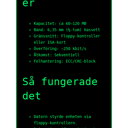
er
Kapacitet: ca 60–120 MB
Band: 6,35 mm (¼-tum) kassett
Gränssnitt: Floppy-kontroller
eller ISA-kort
Överföring: ~250 kbit/s
Åtkomst: Sekventiell
Felhantering: ECC/CRC-block
Så fungerade
det
Datorn styrde enheten via
floppy-kontrollern.