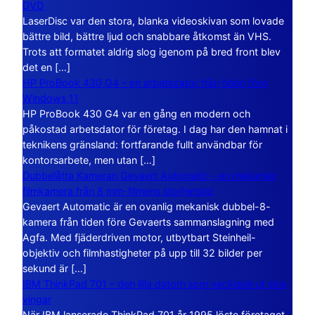
DVD
LaserDisc var den stora, blanka videoskivan som lovade
bättre bild, bättre ljud och snabbare åtkomst än VHS.
Trots att formatet aldrig slog igenom på bred front blev
det en […]
HP ProBook 430 G4 – en arbetsdator från tiden före
Windows 11
HP ProBook 430 G4 var en gång en modern och
påkostad arbetsdator för företag. I dag har den hamnat i
teknikens gränsland: fortfarande fullt användbar för
kontorsarbete, men utan […]
Dubbelåtta Kameran Gevaert Automatic – en mekanisk
filmkamera från 8 mm-filmens storhetstid
Gevaert Automatic är en ovanlig mekanisk dubbel-8-
kamera från tiden före Gevaerts sammanslagning med
Agfa. Med fjäderdriven motor, utbytbart Steinheil-
objektiv och filmhastigheter på upp till 32 bilder per
sekund är […]
IBM ThinkPad 701 – den lilla datorn som vecklade ut sina
vingar
När IBM lanserade ThinkPad 701 år 1995 löste företaget