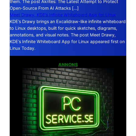
them. The post Akrites: The Latest Attempt to Protect
Open-Source From AI Attacks […]
Meet Drawy, KDE’s Infinite Whiteboard App for Linux
KDE’s Drawy brings an Excalidraw-like infinite whiteboard
to Linux desktops, built for quick sketches, diagrams,
annotations, and visual notes. The post Meet Drawy,
KDE’s Infinite Whiteboard App for Linux appeared first on
Linux Today.
ANNONS