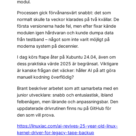
modul.
Processen gick förvånansvärt snabbt: det som
normalt skulle ta veckor klarades på två kvällar. De
första versionerna hade fel, men efter fixar kände
modulen igen hårdvaran och kunde dumpa data
från testband – något som inte varit möjligt på
moderna system på decennier.
I dag körs ftape åter på Xubuntu 24.04, även om
dess praktiska värde 2025 är begränsat. Viktigare
är kanske frågan det väcker: håller AI på att göra
manuell kodning överflödig?
Brant beskriver arbetet som att samarbeta med en
junior utvecklare: snabb och entusiastisk, ibland
felbenägen, men lärande och anpassningsbar. Den
uppdaterade drivrutinen finns nu på GitHub för
den som vill prova.
https://linuxiac.com/ai-revives-25-year-old-linux-
kernel-driver-for-legacy-tape-backup