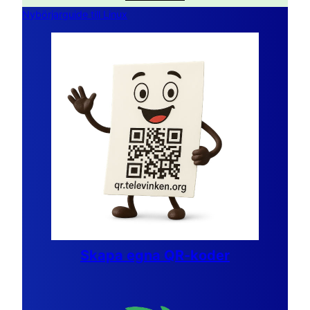
Nybörjarguide till Linux
Skapa egna QR-koder