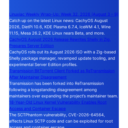
Linuxiac Weekly Wrap-Up: Week 32, 2026 (August 3 – 9)
Catch up on the latest Linux news: CachyOS August
2026, DietPi 10.6, KDE Plasma 6.7.4, IceWM 4.1, Wine
11.15, Mesa 26.2, KDE Linux nears Beta, and more.
CachyOS August 2026 Release Rewrites Shelly in Zig,
Prepares Server Edition
CachyOS rolls out its August 2026 ISO with a Zig-based
Shelly package manager, revamped update tooling, and
experimental Server Edition profiles.
Transmission BitTorrent Client Forked as ReTransmission
After Maintainer Disagreement
Transmission has been forked into ReTransmission
following a longstanding disagreement among
maintainers over expanding the project’s maintainer team.
18-Year-Old Linux Kernel Vulnerability Enables Root
Access and Container Escape
The SCTPhantom vulnerability, CVE-2026-64564,
affects Linux SCTP code and can be exploited for root
access and container escape.