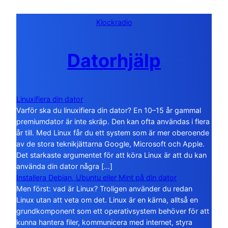
Klockradio
Datorhjälp
Linuxifiera din dator
Varför ska du linuxifiera din dator? En 10–15 år gammal
premiumdator är inte skräp. Den kan ofta användas i flera
år till. Med Linux får du ett system som är mer oberoende
av de stora teknikjättarna Google, Microsoft och Apple.
Det starkaste argumentet för att köra Linux är att du kan
använda din dator några […]
Installera Debian, Ubuntu eller Mint på din dator
Men först: vad är Linux? Troligen använder du redan
Linux utan att veta om det. Linux är en kärna, alltså en
grundkomponent som ett operativsystem behöver för att
kunna hantera filer, kommunicera med internet, styra