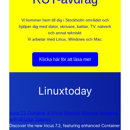
Vi kommer hem till dig i Stockholm området och
hjälper dig med dator, skrivare, kablar, TV, nätverk
och annat tekniskt.
Vi arbetar med Linux, Windows och Mac.
Klicka här för att läsa mer
Linuxtoday
Incus 7.2 Container & Virtual Machine Manager Released
with SELinux Support
Discover the new Incus 7.2, featuring enhanced Container