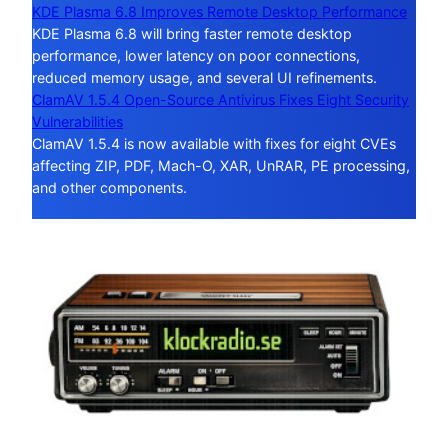
KDE Plasma 6.8 Improves Remote Desktop Performance
KDE Plasma 6.8 will bring faster remote desktop
performance, lower latency on poor connections,
reduced memory usage, and several UI refinements.
ClamAV 1.5.4 Open-Source Antivirus Fixes Eight Security
Vulnerabilities
ClamAV 1.5.4 is now available with fixes for eight CVEs
affecting ZIP, PDF, Mach-O, XAR, UnRAR, PE processing,
and other components.