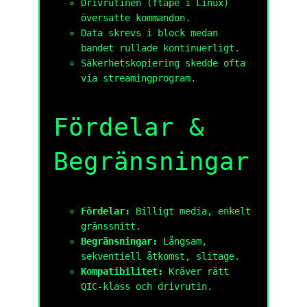
Drivrutinen (
ftape
i Linux)
översatte kommandon.
Data skrevs i block medan
bandet rullade kontinuerligt.
Säkerhetskopiering skedde ofta
via streamingprogram.
Fördelar &
Begränsningar
Fördelar:
Billigt media, enkelt
gränssnitt.
Begränsningar:
Långsam,
sekventiell åtkomst, slitage.
Kompatibilitet:
Kräver rätt
QIC-klass och drivrutin.