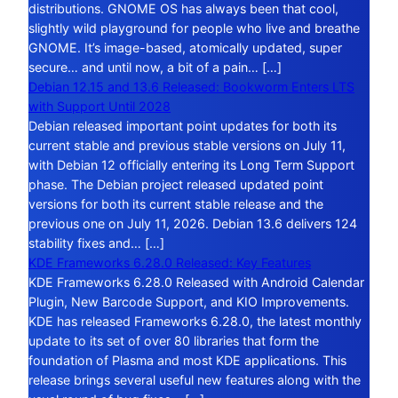
distributions. GNOME OS has always been that cool,
slightly wild playground for people who live and breathe
GNOME. It’s image-based, atomically updated, super
secure… and until now, a bit of a pain… […]
Debian 12.15 and 13.6 Released: Bookworm Enters LTS
with Support Until 2028
Debian released important point updates for both its
current stable and previous stable versions on July 11,
with Debian 12 officially entering its Long Term Support
phase. The Debian project released updated point
versions for both its current stable release and the
previous one on July 11, 2026. Debian 13.6 delivers 124
stability fixes and… […]
KDE Frameworks 6.28.0 Released: Key Features
KDE Frameworks 6.28.0 Released with Android Calendar
Plugin, New Barcode Support, and KIO Improvements.
KDE has released Frameworks 6.28.0, the latest monthly
update to its set of over 80 libraries that form the
foundation of Plasma and most KDE applications. This
release brings several useful new features along with the