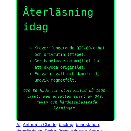
Återläsning
idag
Kräver fungerande QIC-80-enhet
och drivrutin (
ftape
).
Gör bandimage om möjligt för
att skydda originalet.
Förvara svalt och dammfritt,
undvik magnetfält.
QIC-80 hade sin storhetstid på 1990-
talet, men ersattes snart av DAT,
Travan och hårddiskbaserade
lösningar.
AI
, 
Anthropic Claude
, 
backup
, 
bandstation
, 
dataräddning
, 
Dmitry Brant
, 
drivrutin
, 
floppy