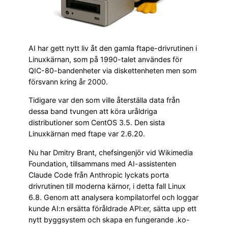
AI har gett nytt liv åt den gamla ftape-drivrutinen i
Linuxkärnan, som på 1990-talet användes för
QIC-80-bandenheter via diskettenheten men som
försvann kring år 2000.
Tidigare var den som ville återställa data från
dessa band tvungen att köra uråldriga
distributioner som CentOS 3.5. Den sista
Linuxkärnan med ftape var 2.6.20.
Nu har Dmitry Brant, chefsingenjör vid Wikimedia
Foundation, tillsammans med AI-assistenten
Claude Code från Anthropic lyckats porta
drivrutinen till moderna kärnor, i detta fall Linux
6.8. Genom att analysera kompilatorfel och loggar
kunde AI:n ersätta föråldrade API:er, sätta upp ett
nytt byggsystem och skapa en fungerande .ko-