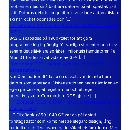
problemet med små bärbara datorer på ett spektakulärt
sätt. Datorns delade tangentbord vecklade automatiskt ut
sig när locket öppnades och […]
Från stordator till Atari ST – historien om BASIC och GFA
BASIC
BASIC skapades på 1960-talet för att göra
programmering tillgänglig för vanliga studenter och blev
senare det självklara språket i miljontals hemdatorer. På
Atari ST fördes arvet vidare av GFA […]
Commodore DOS – operativsystemet som bodde i
diskettstationen
När Commodore 64 läste en diskett var det inte bara
datorn som arbetade. Diskettstationen hade nämligen en
egen processor, ett eget minne och ett eget
operativsystem. Commodore DOS gjorde […]
HP EliteBook x360 1040 G7 – en lyxig företagsdator med
lång batteritid
HP EliteBook x360 1040 G7 var en påkostad
företagsdator som kombinerade elegant design, lång
batteritid och flera avancerade säkerhetsfunktioner. Med