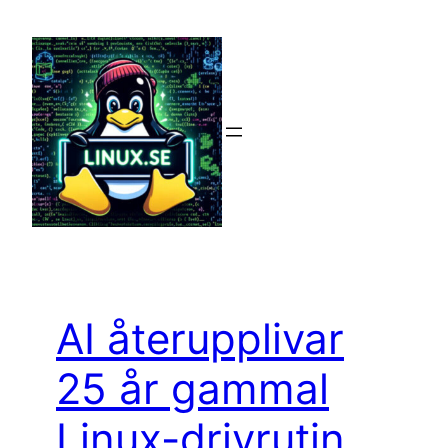
Hoppa
till
innehåll
AI återupplivar
25 år gammal
Linux-drivrutin