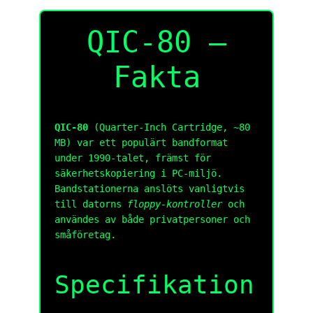
QIC-80 –
Fakta
QIC-80
(Quarter-Inch Cartridge, ~80
MB) var ett populärt bandformat
under 1990-talet, främst för
säkerhetskopiering i PC-miljö.
Bandstationerna anslöts vanligtvis
till datorns
floppy-kontroller
och
användes av både privatpersoner och
småföretag.
Specifikation