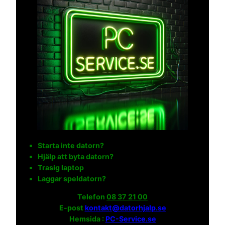
Starta inte datorn?
Hjälp att byta datorn?
Trasig laptop
Laggar speldatorn?
Telefon
08 37 21 00
E-post
kontakt@datorhjalp.se
Hemsida :
PC-Service.se