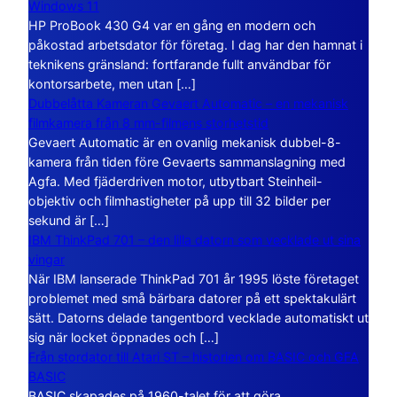
Windows 11
HP ProBook 430 G4 var en gång en modern och
påkostad arbetsdator för företag. I dag har den hamnat i
teknikens gränsland: fortfarande fullt användbar för
kontorsarbete, men utan […]
Dubbelåtta Kameran Gevaert Automatic – en mekanisk
filmkamera från 8 mm-filmens storhetstid
Gevaert Automatic är en ovanlig mekanisk dubbel-8-
kamera från tiden före Gevaerts sammanslagning med
Agfa. Med fjäderdriven motor, utbytbart Steinheil-
objektiv och filmhastigheter på upp till 32 bilder per
sekund är […]
IBM ThinkPad 701 – den lilla datorn som vecklade ut sina
vingar
När IBM lanserade ThinkPad 701 år 1995 löste företaget
problemet med små bärbara datorer på ett spektakulärt
sätt. Datorns delade tangentbord vecklade automatiskt ut
sig när locket öppnades och […]
Från stordator till Atari ST – historien om BASIC och GFA
BASIC
BASIC skapades på 1960-talet för att göra