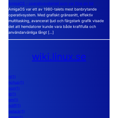
AmigaOS – operativsystemet som var före sin tid
AmigaOS var ett av 1980-talets mest banbrytande
operativsystem. Med grafiskt gränssnitt, effektiv
multitasking, avancerat ljud och färgstark grafik visade
det att hemdatorer kunde vara både kraftfulla och
användarvänliga långt […]
wiki.linux.se
nl(1)
nohup(1)
pon(1)
ld(1)
nm(1)
ndiff(1)
gstack(1)
pmap(1)