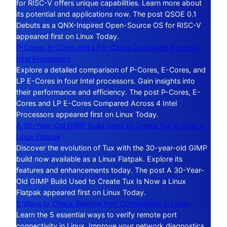
for RISC-V offers unique capabilities. Learn more about
its potential and applications now. The post QSOE 0.1
Debuts as a QNX-Inspired Open-Source OS for RISC-V
appeared first on Linux Today.
P-Cores, E-Cores and LP E-Cores Compared Across 4
Intel Processors
Explore a detailed comparison of P-Cores, E-Cores, and
LP E-Cores in four Intel processors. Gain insights into
their performance and efficiency. The post P-Cores, E-
Cores and LP E-Cores Compared Across 4 Intel
Processors appeared first on Linux Today.
A 30-Year-Old GIMP Build Used to Create Tux Is Now a
Linux Flatpak
Discover the evolution of Tux with the 30-year-old GIMP
build now available as a Linux Flatpak. Explore its
features and enhancements today. The post A 30-Year-
Old GIMP Build Used to Create Tux Is Now a Linux
Flatpak appeared first on Linux Today.
5 Ways to Check Remote Port Connectivity in Linux
Learn the 5 essential ways to verify remote port
connectivity in Linux. Improve your network diagnostics