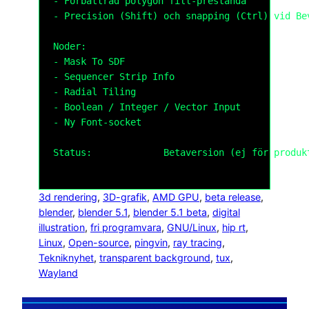
- Förbättrad polygon fill-prestanda

- Precision (Shift) och snapping (Ctrl) vid Bev
Noder:

- Mask To SDF

- Sequencer Strip Info

- Radial Tiling

- Boolean / Integer / Vector Input

- Ny Font-socket

Status:             Betaversion (ej för produkt
3d rendering
, 
3D-grafik
, 
AMD GPU
, 
beta release
, 
blender
, 
blender 5.1
, 
blender 5.1 beta
, 
digital
illustration
, 
fri programvara
, 
GNU/Linux
, 
hip rt
, 
Linux
, 
Open-source
, 
pingvin
, 
ray tracing
, 
Tekniknyhet
, 
transparent background
, 
tux
, 
Wayland