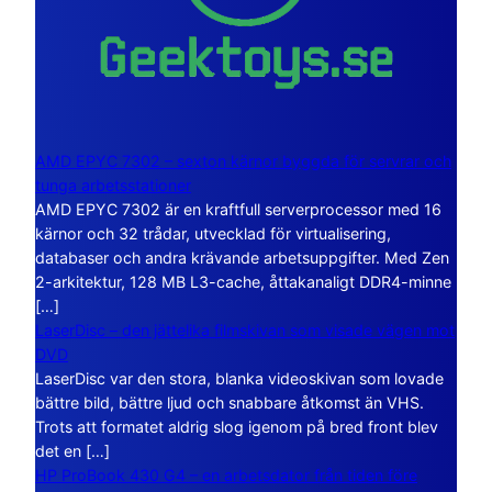
AMD EPYC 7302 – sexton kärnor byggda för servrar och
tunga arbetsstationer
AMD EPYC 7302 är en kraftfull serverprocessor med 16
kärnor och 32 trådar, utvecklad för virtualisering,
databaser och andra krävande arbetsuppgifter. Med Zen
2-arkitektur, 128 MB L3-cache, åttakanaligt DDR4-minne
[…]
LaserDisc – den jättelika filmskivan som visade vägen mot
DVD
LaserDisc var den stora, blanka videoskivan som lovade
bättre bild, bättre ljud och snabbare åtkomst än VHS.
Trots att formatet aldrig slog igenom på bred front blev
det en […]
HP ProBook 430 G4 – en arbetsdator från tiden före