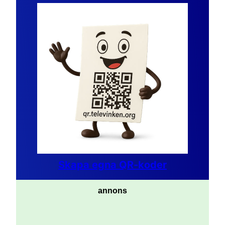
Skapa egna QR-koder
annons