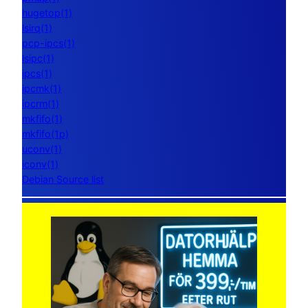
hugetop(1)
lsirq(1)
pcp-ipcs(1)
lsipc(1)
ipcs(1)
ipcmk(1)
ipcrm(1)
mkfifo(1)
mkfifo(1p)
uconv(1)
iconv(1)
Debian Source list