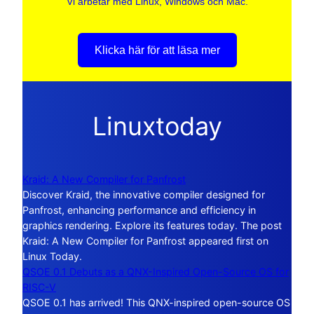
Vi arbetar med Linux, Windows och Mac.
Klicka här för att läsa mer
Linuxtoday
Kraid: A New Compiler for Panfrost
Discover Kraid, the innovative compiler designed for
Panfrost, enhancing performance and efficiency in
graphics rendering. Explore its features today. The post
Kraid: A New Compiler for Panfrost appeared first on
Linux Today.
QSOE 0.1 Debuts as a QNX-Inspired Open-Source OS for
RISC-V
QSOE 0.1 has arrived! This QNX-inspired open-source OS