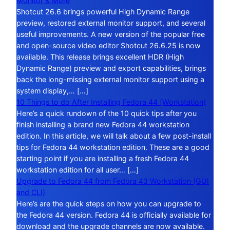
Monitor & More
Shotcut 26.6 brings powerful High Dynamic Range
preview, restored external monitor support, and several
useful improvements. A new version of the popular free
and open-source video editor Shotcut 26.6.25 is now
available. This release brings excellent HDR (High
Dynamic Range) preview and export capabilities, brings
back the long-missing external monitor support using a
system display,… […]
10 Things to do After Installing Fedora 44 (Workstation)
Here’s a quick rundown of the 10 quick tips after you
finish installing a brand new Fedora 44 workstation
edition. In this article, we will talk about a few post-install
tips for Fedora 44 workstation edition. These are a good
starting point if you are installing a fresh Fedora 44
workstation edition for all user… […]
Upgrade to Fedora 44 from Fedora 43 Workstation (GUI
and CLI)
Here’s are the quick steps on how you can upgrade to
the Fedora 44 version. Fedora 44 is officially available for
download and the upgrade channels are now available.