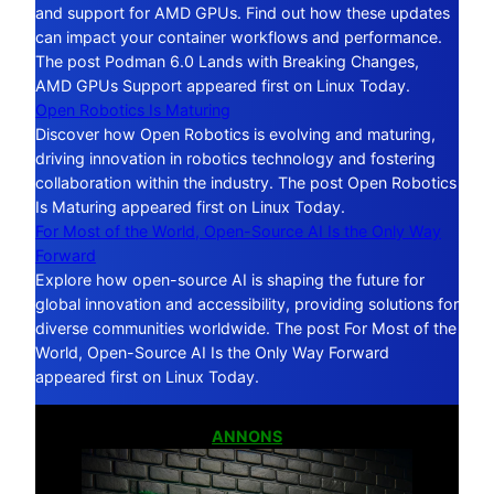
and support for AMD GPUs. Find out how these updates
can impact your container workflows and performance.
The post Podman 6.0 Lands with Breaking Changes,
AMD GPUs Support appeared first on Linux Today.
Open Robotics Is Maturing
Discover how Open Robotics is evolving and maturing,
driving innovation in robotics technology and fostering
collaboration within the industry. The post Open Robotics
Is Maturing appeared first on Linux Today.
For Most of the World, Open-Source AI Is the Only Way
Forward
Explore how open-source AI is shaping the future for
global innovation and accessibility, providing solutions for
diverse communities worldwide. The post For Most of the
World, Open-Source AI Is the Only Way Forward
appeared first on Linux Today.
ANNONS