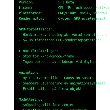
Version:            5.1 Beta

Licens:             GPL (Fri och öppen källkod)
Plattformar:        GNU/Linux, macOS, Windows

Render-motor:       Cycles (GPU-accelererad)

GPU-förbättringar:

- Hårdvaru-ray tracing aktiverad som standard f
- 5–10% förbättrad GPU-renderingsprestanda

Linux-förbättringar:

- Stöd för --no-window-frame

- Ingen beroende av libdecor vid Wayland

Animation:

- Ny F-Curve modifier: Gaussian Smooth

- Snabbare utvärdering av animationssystemet

- Ersätt actions på flera objekt

Modellering:

- Snäppning till face-center
