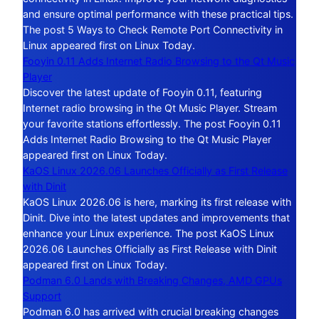
and ensure optimal performance with these practical tips.
The post 5 Ways to Check Remote Port Connectivity in
Linux appeared first on Linux Today.
Fooyin 0.11 Adds Internet Radio Browsing to the Qt Music
Player
Discover the latest update of Fooyin 0.11, featuring
Internet radio browsing in the Qt Music Player. Stream
your favorite stations effortlessly. The post Fooyin 0.11
Adds Internet Radio Browsing to the Qt Music Player
appeared first on Linux Today.
KaOS Linux 2026.06 Launches Officially as First Release
with Dinit
KaOS Linux 2026.06 is here, marking its first release with
Dinit. Dive into the latest updates and improvements that
enhance your Linux experience. The post KaOS Linux
2026.06 Launches Officially as First Release with Dinit
appeared first on Linux Today.
Podman 6.0 Lands with Breaking Changes, AMD GPUs
Support
Podman 6.0 has arrived with crucial breaking changes