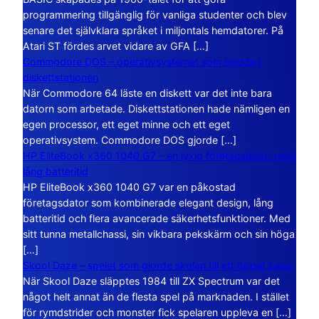
programmering tillgänglig för vanliga studenter och blev
senare det självklara språket i miljontals hemdatorer. På
Atari ST fördes arvet vidare av GFA […]
Commodore DOS – operativsystemet som bodde i
diskettstationen
När Commodore 64 läste en diskett var det inte bara
datorn som arbetade. Diskettstationen hade nämligen en
egen processor, ett eget minne och ett eget
operativsystem. Commodore DOS gjorde […]
HP EliteBook x360 1040 G7 – en lyxig företagsdator med
lång batteritid
HP EliteBook x360 1040 G7 var en påkostad
företagsdator som kombinerade elegant design, lång
batteritid och flera avancerade säkerhetsfunktioner. Med
sitt tunna metallchassi, sin vikbara pekskärm och sin höga
[…]
Skool Daze – spelet som gjorde skolan till ett öppet kaos
När Skool Daze släpptes 1984 till ZX Spectrum var det
något helt annat än de flesta spel på marknaden. I stället
för rymdstrider och monster fick spelaren uppleva en […]