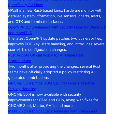
Specifically for Linux
HWall is a new Rust-based Linux hardware monitor with
detailed system information, live sensors, charts, alerts,
and GTK and terminal interfaces.
OpenVPN 2.7.6 Released with Security Fixes for Windows
and mbedTLS
The latest OpenVPN update patches two vulnerabilities,
improves DCO key-state handling, and introduces several
user-visible configuration changes.
Rust Adopts Official Policy for AI-Generated
Contributions
Two months after proposing the changes, several Rust
teams have officially adopted a policy restricting AI-
generated contributions.
GNOME 50.4 Brings GDM Security Fixes and Better
Display Handling
GNOME 50.4 is now available with security
improvements for GDM and GLib, along with fixes for
GNOME Shell, Mutter, GVfs, and more.
Mesa 26.2 Graphics Stack Released with Vulkan and