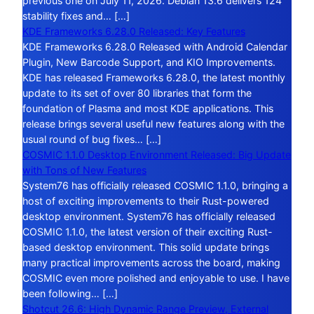
previous one on July 11, 2026. Debian 13.6 delivers 124
stability fixes and… […]
KDE Frameworks 6.28.0 Released: Key Features
KDE Frameworks 6.28.0 Released with Android Calendar
Plugin, New Barcode Support, and KIO Improvements.
KDE has released Frameworks 6.28.0, the latest monthly
update to its set of over 80 libraries that form the
foundation of Plasma and most KDE applications. This
release brings several useful new features along with the
usual round of bug fixes… […]
COSMIC 1.1.0 Desktop Environment Released: Big Update
with Tons of New Features
System76 has officially released COSMIC 1.1.0, bringing a
host of exciting improvements to their Rust-powered
desktop environment. System76 has officially released
COSMIC 1.1.0, the latest version of their exciting Rust-
based desktop environment. This solid update brings
many practical improvements across the board, making
COSMIC even more polished and enjoyable to use. I have
been following… […]
Shotcut 26.6: High Dynamic Range Preview, External