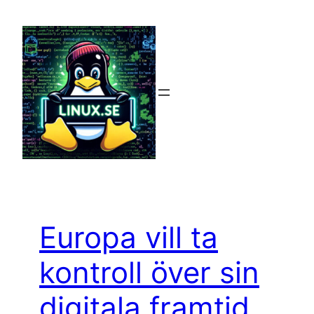
Hoppa
till
innehåll
Europa vill ta
kontroll över sin
digitala framtid