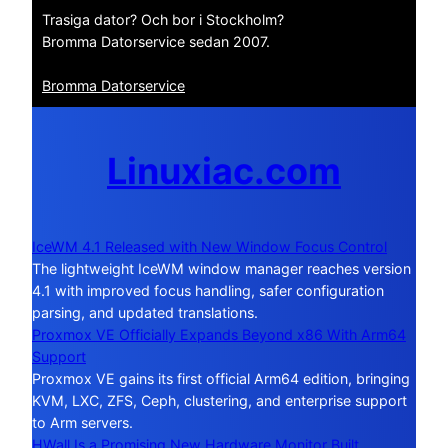
Trasiga dator? Och bor i Stockholm?
Bromma Datorservice sedan 2007.
Bromma Datorservice
Linuxiac.com
IceWM 4.1 Released with New Window Focus Control
The lightweight IceWM window manager reaches version
4.1 with improved focus handling, safer configuration
parsing, and updated translations.
Proxmox VE Officially Expands Beyond x86 With Arm64
Support
Proxmox VE gains its first official Arm64 edition, bringing
KVM, LXC, ZFS, Ceph, clustering, and enterprise support
to Arm servers.
HWall Is a Promising New Hardware Monitor Built