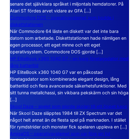
senare det självklara språket i miljontals hemdatorer. På
Atari ST fördes arvet vidare av GFA […]
Commodore DOS – operativsystemet som bodde i
diskettstationen
När Commodore 64 läste en diskett var det inte bara
datorn som arbetade. Diskettstationen hade nämligen en
egen processor, ett eget minne och ett eget
operativsystem. Commodore DOS gjorde […]
HP EliteBook x360 1040 G7 – en lyxig företagsdator med
lång batteritid
HP EliteBook x360 1040 G7 var en påkostad
företagsdator som kombinerade elegant design, lång
batteritid och flera avancerade säkerhetsfunktioner. Med
sitt tunna metallchassi, sin vikbara pekskärm och sin höga
[…]
Skool Daze – spelet som gjorde skolan till ett öppet kaos
När Skool Daze släpptes 1984 till ZX Spectrum var det
något helt annat än de flesta spel på marknaden. I stället
för rymdstrider och monster fick spelaren uppleva en […]
AmigaOS – operativsystemet som var före sin tid