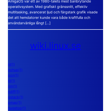
AmigaOS var ett av 1980-talets mest banbrytande
operativsystem. Med grafiskt gränssnitt, effektiv
multitasking, avancerat ljud och färgstark grafik visade
det att hemdatorer kunde vara både kraftfulla och
användarvänliga långt […]
wiki.linux.se
nl(1)
nohup(1)
pon(1)
ld(1)
nm(1)
ndiff(1)
gstack(1)
pmap(1)
hugetop(1)