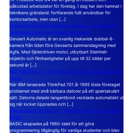
påkostad arbetsdator för företag. I dag har den hamnat i
teknikens gränsland: fortfarande fullt användbar för
kontorsarbete, men utan […]
Dubbelåtta Kameran Gevaert Automatic – en mekanisk
filmkamera från 8 mm-filmens storhetstid
Gevaert Automatic är en ovanlig mekanisk dubbel-8-
kamera från tiden före Gevaerts sammanslagning med
Agfa. Med fjäderdriven motor, utbytbart Steinheil-
objektiv och filmhastigheter på upp till 32 bilder per
sekund är […]
IBM ThinkPad 701 – den lilla datorn som vecklade ut sina
vingar
När IBM lanserade ThinkPad 701 år 1995 löste företaget
problemet med små bärbara datorer på ett spektakulärt
sätt. Datorns delade tangentbord vecklade automatiskt ut
sig när locket öppnades och […]
Från stordator till Atari ST – historien om BASIC och GFA
BASIC
BASIC skapades på 1960-talet för att göra
programmering tillgänglig för vanliga studenter och blev