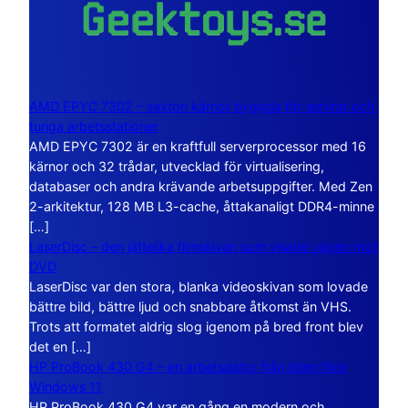
AMD EPYC 7302 – sexton kärnor byggda för servrar och
tunga arbetsstationer
AMD EPYC 7302 är en kraftfull serverprocessor med 16
kärnor och 32 trådar, utvecklad för virtualisering,
databaser och andra krävande arbetsuppgifter. Med Zen
2-arkitektur, 128 MB L3-cache, åttakanaligt DDR4-minne
[…]
LaserDisc – den jättelika filmskivan som visade vägen mot
DVD
LaserDisc var den stora, blanka videoskivan som lovade
bättre bild, bättre ljud och snabbare åtkomst än VHS.
Trots att formatet aldrig slog igenom på bred front blev
det en […]
HP ProBook 430 G4 – en arbetsdator från tiden före
Windows 11
HP ProBook 430 G4 var en gång en modern och