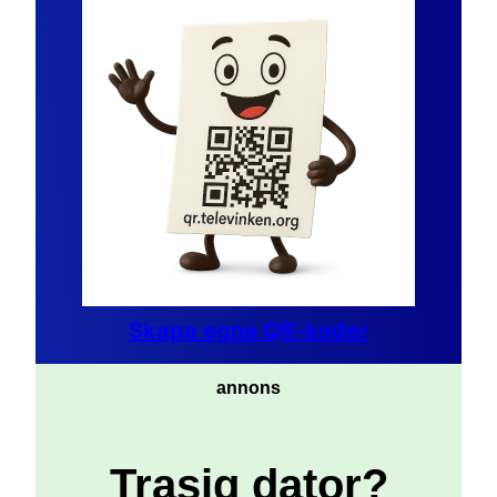
Skapa egna QR-koder
annons
Trasig dator?