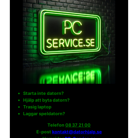
Starta inte datorn?
Hjälp att byta datorn?
Trasig laptop
Laggar speldatorn?
Telefon
08 37 21 00
E-post
kontakt@datorhjalp.se