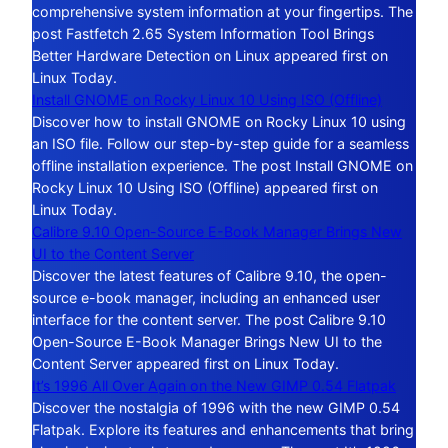
comprehensive system information at your fingertips. The
post Fastfetch 2.65 System Information Tool Brings
Better Hardware Detection on Linux appeared first on
Linux Today.
Install GNOME on Rocky Linux 10 Using ISO (Offline)
Discover how to install GNOME on Rocky Linux 10 using
an ISO file. Follow our step-by-step guide for a seamless
offline installation experience. The post Install GNOME on
Rocky Linux 10 Using ISO (Offline) appeared first on
Linux Today.
Calibre 9.10 Open-Source E-Book Manager Brings New
UI to the Content Server
Discover the latest features of Calibre 9.10, the open-
source e-book manager, including an enhanced user
interface for the content server. The post Calibre 9.10
Open-Source E-Book Manager Brings New UI to the
Content Server appeared first on Linux Today.
It’s 1996 All Over Again on the New GIMP 0.54 Flatpak
Discover the nostalgia of 1996 with the new GIMP 0.54
Flatpak. Explore its features and enhancements that bring