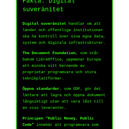
Fakta: Digital
suveränitet
Digital suveränitet
handlar om att
länder och offentliga institutioner
ska ha kontroll över sina egna data,
system och digitala infrastrukturer.
The Document Foundation
, som står
bakom LibreOffice, uppmanar Europa
att minska sitt beroende av
proprietär programvara och stora
teknikplattformar.
Öppna standarder
, som ODF, gör det
lättare att lagra och öppna dokument
långsiktigt utan att vara låst till
en viss leverantör.
Principen “Public Money, Public
Code”
innebär att programvara som