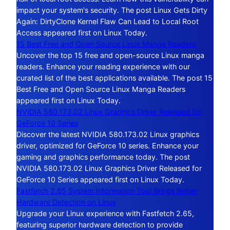
impact your system's security. The post Linux Gets Dirty
Again: DirtyClone Kernel Flaw Can Lead to Local Root
Access appeared first on Linux Today.
15 Best Free and Open Source Linux Manga Readers
Uncover the top 15 free and open-source Linux manga
readers. Enhance your reading experience with our
curated list of the best applications available. The post 15
Best Free and Open Source Linux Manga Readers
appeared first on Linux Today.
NVIDIA 580.173.02 Linux Graphics Driver Released for
GeForce 10 Series
Discover the latest NVIDIA 580.173.02 Linux graphics
driver, optimized for GeForce 10 series. Enhance your
gaming and graphics performance today. The post
NVIDIA 580.173.02 Linux Graphics Driver Released for
GeForce 10 Series appeared first on Linux Today.
Fastfetch 2.65 System Information Tool Brings Better
Hardware Detection on Linux
Upgrade your Linux experience with Fastfetch 2.65,
featuring superior hardware detection to provide