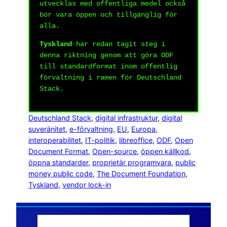
utvecklas med offentliga medel också
bör vara öppen och tillgänglig för
alla.
Tyskland
har redan tagit steg i
denna riktning genom att göra ODF
till standardformat inom offentlig
förvaltning i ramen för Deutschland
Stack.
Deutschland Stack
, 
digital infrastruktur
, 
digital
suveränitet
, 
e-förvaltning
, 
EU
, 
Europa
, 
interoperabilitet
, 
IT-politik
, 
libreoffice
, 
ODF
, 
Open
Document Format
, 
Open-source
, 
öppen källkod
, 
öppna standarder
, 
proprietär programvara
, 
public
money public code
, 
The Document Foundation
, 
Tyskland
, 
vendor lock-in