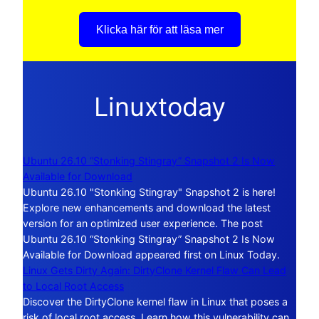
Klicka här för att läsa mer
Linuxtoday
Ubuntu 26.10 “Stonking Stingray” Snapshot 2 Is Now
Available for Download
Ubuntu 26.10 "Stonking Stingray" Snapshot 2 is here!
Explore new enhancements and download the latest
version for an optimized user experience. The post
Ubuntu 26.10 “Stonking Stingray” Snapshot 2 Is Now
Available for Download appeared first on Linux Today.
Linux Gets Dirty Again: DirtyClone Kernel Flaw Can Lead
to Local Root Access
Discover the DirtyClone kernel flaw in Linux that poses a
risk of local root access. Learn how this vulnerability can