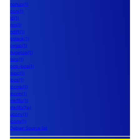
nohup(1)
pon(1)
ld(1)
nm(1)
ndiff(1)
gstack(1)
pmap(1)
hugetop(1)
lsirq(1)
pcp-ipcs(1)
lsipc(1)
ipcs(1)
ipcmk(1)
ipcrm(1)
mkfifo(1)
mkfifo(1p)
uconv(1)
iconv(1)
Debian Source list