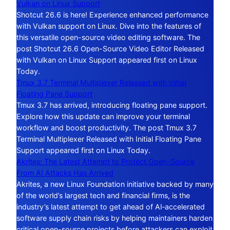
Vulkan on Linux Support
Shotcut 26.6 is here! Experience enhanced performance
with Vulkan support on Linux. Dive into the features of
this versatile open-source video editing software. The
post Shotcut 26.6 Open-Source Video Editor Released
with Vulkan on Linux Support appeared first on Linux
Today.
Tmux 3.7 Terminal Multiplexer Released with Initial
Floating Pane Support
Tmux 3.7 has arrived, introducing floating pane support.
Explore how this update can improve your terminal
workflow and boost productivity. The post Tmux 3.7
Terminal Multiplexer Released with Initial Floating Pane
Support appeared first on Linux Today.
Akrites: The Latest Attempt to Protect Open-Source
From AI Attacks Has Arrived
Akrites, a new Linux Foundation initiative backed by many
of the world’s largest tech and financial firms, is the
industry’s latest attempt to get ahead of AI‑accelerated
software supply chain risks by helping maintainers harden
critical open-source projects before attackers can exploit