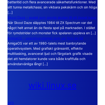
batteritid och flera avancerade säkerhetsfunktioner. Med
sitt tunna metallchassi, sin vikbara pekskärm och sin höga
[…]
Skool Daze – spelet som gjorde skolan till ett öppet kaos
När Skool Daze släpptes 1984 till ZX Spectrum var det
något helt annat än de flesta spel på marknaden. I stället
för rymdstrider och monster fick spelaren uppleva en […]
AmigaOS – operativsystemet som var före sin tid
AmigaOS var ett av 1980-talets mest banbrytande
operativsystem. Med grafiskt gränssnitt, effektiv
multitasking, avancerat ljud och färgstark grafik visade
det att hemdatorer kunde vara både kraftfulla och
användarvänliga långt […]
wiki.linux.se
nl(1)