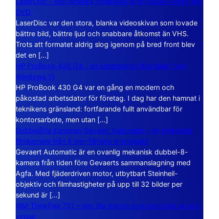
LaserDisc – den jättelika filmskivan som visade vägen mot
DVD
LaserDisc var den stora, blanka videoskivan som lovade
bättre bild, bättre ljud och snabbare åtkomst än VHS.
Trots att formatet aldrig slog igenom på bred front blev
det en […]
HP ProBook 430 G4 – en arbetsdator från tiden före
Windows 11
HP ProBook 430 G4 var en gång en modern och
påkostad arbetsdator för företag. I dag har den hamnat i
teknikens gränsland: fortfarande fullt användbar för
kontorsarbete, men utan […]
Dubbelåtta Kameran Gevaert Automatic – en mekanisk
filmkamera från 8 mm-filmens storhetstid
Gevaert Automatic är en ovanlig mekanisk dubbel-8-
kamera från tiden före Gevaerts sammanslagning med
Agfa. Med fjäderdriven motor, utbytbart Steinheil-
objektiv och filmhastigheter på upp till 32 bilder per
sekund är […]
IBM ThinkPad 701 – den lilla datorn som vecklade ut sina
vingar