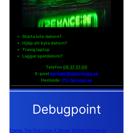
Starta inte datorn?
Hjälp att byta datorn?
Trasig laptop
Laggar speldatorn?
Telefon
08 37 21 00
E-post
kontakt@datorhjalp.se
Hemsida :
PC-Service.se
Debugpoint
Frame: The First Linux X Server Written Entirely in