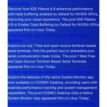
NVIDIA GPUs
Discover how KDE Plasma 6.8 enhances performance
with triple buffering enabled by default for NVIDIA GPUs,
improving your visual experience. The post KDE Plasma
6.8 to Enable Triple Buffering by Default for NVIDIA GPUs
appeared first on Linux Today.
7 Best Free and Open Source Terminal-Based Serial
Terminals
Explore our top 7 free and open-source terminal-based
serial terminals. Find the perfect tool to streamline your
serial communication tasks today. The post 7 Best Free
and Open Source Terminal-Based Serial Terminals
appeared first on Linux Today.
COSMIC Desktop Gets a Native System Monitor App
Explore the features of the native System Monitor app
now available on COSMIC Desktop, providing users with
essential performance tracking and system management
capabilities. The post COSMIC Desktop Gets a Native
System Monitor App appeared first on Linux Today.
Shotcut 26.6 Open-Source Video Editor Released with