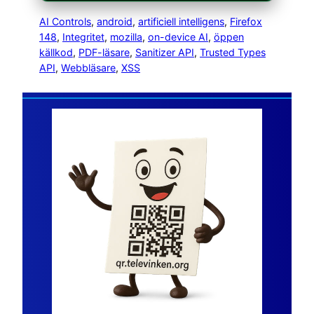
AI Controls
, 
android
, 
artificiell intelligens
, 
Firefox
148
, 
Integritet
, 
mozilla
, 
on-device AI
, 
öppen
källkod
, 
PDF-läsare
, 
Sanitizer API
, 
Trusted Types
API
, 
Webbläsare
, 
XSS