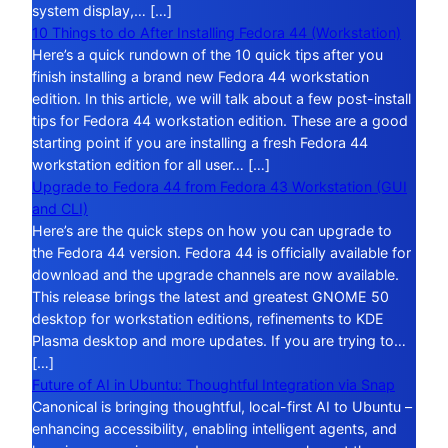
system display,… […]
10 Things to do After Installing Fedora 44 (Workstation)
Here’s a quick rundown of the 10 quick tips after you
finish installing a brand new Fedora 44 workstation
edition. In this article, we will talk about a few post-install
tips for Fedora 44 workstation edition. These are a good
starting point if you are installing a fresh Fedora 44
workstation edition for all user… […]
Upgrade to Fedora 44 from Fedora 43 Workstation (GUI
and CLI)
Here’s are the quick steps on how you can upgrade to
the Fedora 44 version. Fedora 44 is officially available for
download and the upgrade channels are now available.
This release brings the latest and greatest GNOME 50
desktop for workstation editions, refinements to KDE
Plasma desktop and more updates. If you are trying to…
[…]
Future of AI in Ubuntu: Thoughtful Integration via Snap
Canonical is bringing thoughtful, local-first AI to Ubuntu –
enhancing accessibility, enabling intelligent agents, and