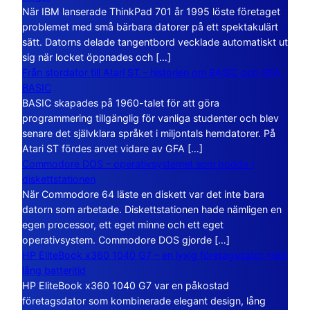
När IBM lanserade ThinkPad 701 år 1995 löste företaget
problemet med små bärbara datorer på ett spektakulärt
sätt. Datorns delade tangentbord vecklade automatiskt ut
sig när locket öppnades och […]
Från stordator till Atari ST – historien om BASIC och GFA
BASIC
BASIC skapades på 1960-talet för att göra
programmering tillgänglig för vanliga studenter och blev
senare det självklara språket i miljontals hemdatorer. På
Atari ST fördes arvet vidare av GFA […]
Commodore DOS – operativsystemet som bodde i
diskettstationen
När Commodore 64 läste en diskett var det inte bara
datorn som arbetade. Diskettstationen hade nämligen en
egen processor, ett eget minne och ett eget
operativsystem. Commodore DOS gjorde […]
HP EliteBook x360 1040 G7 – en lyxig företagsdator med
lång batteritid
HP EliteBook x360 1040 G7 var en påkostad
företagsdator som kombinerade elegant design, lång