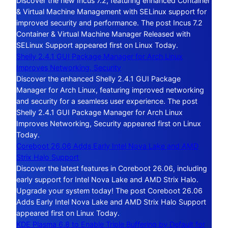
Discover the new Incus 7.2, featuring enhanced Container
& Virtual Machine Management with SELinux support for
improved security and performance. The post Incus 7.2
Container & Virtual Machine Manager Released with
SELinux Support appeared first on Linux Today.
Shelly 2.4.1 GUI Package Manager for Arch Linux
Improves Networking, Security
Discover the enhanced Shelly 2.4.1 GUI Package
Manager for Arch Linux, featuring improved networking
and security for a seamless user experience. The post
Shelly 2.4.1 GUI Package Manager for Arch Linux
Improves Networking, Security appeared first on Linux
Today.
Coreboot 26.06 Adds Early Intel Nova Lake and AMD
Strix Halo Support
Discover the latest features in Coreboot 26.06, including
early support for Intel Nova Lake and AMD Strix Halo.
Upgrade your system today! The post Coreboot 26.06
Adds Early Intel Nova Lake and AMD Strix Halo Support
appeared first on Linux Today.
KDE Plasma 6.8 to Enable Triple Buffering by Default for