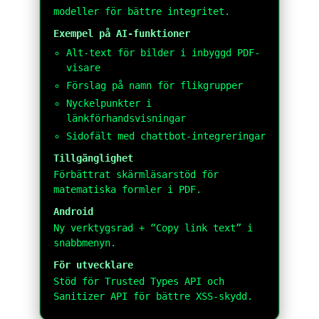
modeller för bättre integritet.
Exempel på AI-funktioner
Alt-text för bilder i inbyggd PDF-
visare
Förslag på namn för flikgrupper
Nyckelpunkter i
länkförhandsvisningar
Sidofält med chattbot-integreringar
Tillgänglighet
Förbättrat skärmläsarstöd för
matematiska formler i PDF.
Android
Ny verktygsrad + “Copy link text” i
snabbmenyn.
För utvecklare
Stöd för Trusted Types API och
Sanitizer API för bättre XSS-skydd.