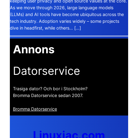
keeping user privacy and open source values at the core.
As we move through 2026, large language models
(LLMs) and AI tools have become ubiquitous across the
tech industry. Adoption varies widely – some projects
dive in headfirst, while others… […]
Annons
Datorservice
Trasiga dator? Och bor i Stockholm?
Bromma Datorservice sedan 2007.
Bromma Datorservice
Linuxiac.com