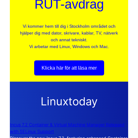
RUT-avdrag
Vi kommer hem till dig i Stockholm området och
hjälper dig med dator, skrivare, kablar, TV, nätverk
och annat tekniskt.
Vi arbetar med Linux, Windows och Mac.
Klicka här för att läsa mer
Linuxtoday
Incus 7.2 Container & Virtual Machine Manager Released
with SELinux Support