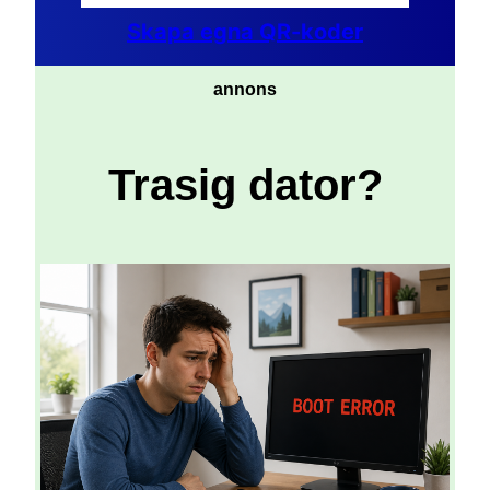
Skapa egna QR-koder
annons
Trasig dator?