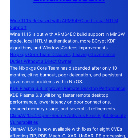
Wine 11.15 Released with ARM64EC and Local NTLM
Support
Wine 11.15 is out with ARM64EC build support in MinGW
mode, local NTLM authentication, more BCrypt KDF
algorithms, and WindowsCodecs improvements.
Nixpkgs Core Team Dissolves, Leaving Governance
Duties Without a Direct Owner
The Nixpkgs Core Team has disbanded after only 10
months, citing burnout, poor delegation, and persistent
governance problems within NixOS.
KDE Plasma 6.8 Improves Remote Desktop Performance
KDE Plasma 6.8 will bring faster remote desktop
performance, lower latency on poor connections,
reduced memory usage, and several UI refinements.
ClamAV 1.5.4 Open-Source Antivirus Fixes Eight Security
Vulnerabilities
ClamAV 1.5.4 is now available with fixes for eight CVEs
affecting ZIP, PDF, Mach-O, XAR, UnRAR, PE processing,