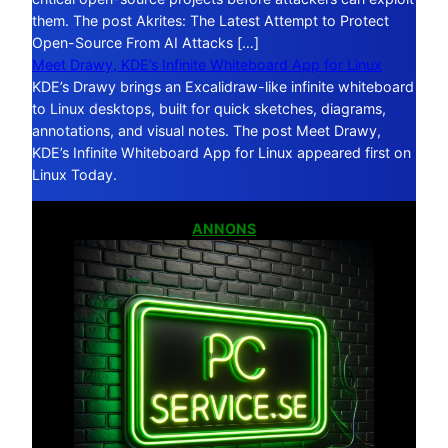
them. The post Akrites: The Latest Attempt to Protect
Open-Source From AI Attacks […]
Meet Drawy, KDE’s Infinite Whiteboard App for Linux
KDE’s Drawy brings an Excalidraw-like infinite whiteboard
to Linux desktops, built for quick sketches, diagrams,
annotations, and visual notes. The post Meet Drawy,
KDE’s Infinite Whiteboard App for Linux appeared first on
Linux Today.
ANNONS