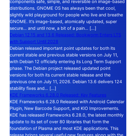
components safe, simple, and reversible on image-based
distributions. GNOME OS has always been that cool,
slightly wild playground for people who live and breathe
GNOME. It’s image-based, atomically updated, super
secure… and until now, a bit of a pain… […]
Debian 12.15 and 13.6 Released: Bookworm Enters LTS
with Support Until 2028
Debian released important point updates for both its
current stable and previous stable versions on July 11,
with Debian 12 officially entering its Long Term Support
phase. The Debian project released updated point
versions for both its current stable release and the
previous one on July 11, 2026. Debian 13.6 delivers 124
stability fixes and… […]
KDE Frameworks 6.28.0 Released: Key Features
KDE Frameworks 6.28.0 Released with Android Calendar
Plugin, New Barcode Support, and KIO Improvements.
KDE has released Frameworks 6.28.0, the latest monthly
update to its set of over 80 libraries that form the
foundation of Plasma and most KDE applications. This
release brings several useful new features along with the