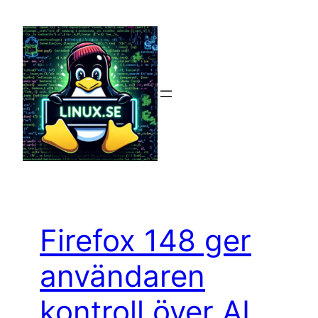
Hoppa
till
innehåll
Firefox 148 ger
användaren
kontroll över AI