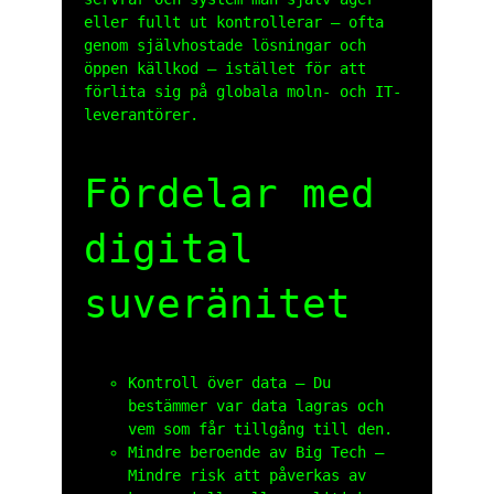
eller fullt ut kontrollerar – ofta
genom självhostade lösningar och
öppen källkod – istället för att
förlita sig på globala moln- och IT-
leverantörer.
Fördelar med
digital
suveränitet
Kontroll över data – Du
bestämmer var data lagras och
vem som får tillgång till den.
Mindre beroende av Big Tech –
Mindre risk att påverkas av