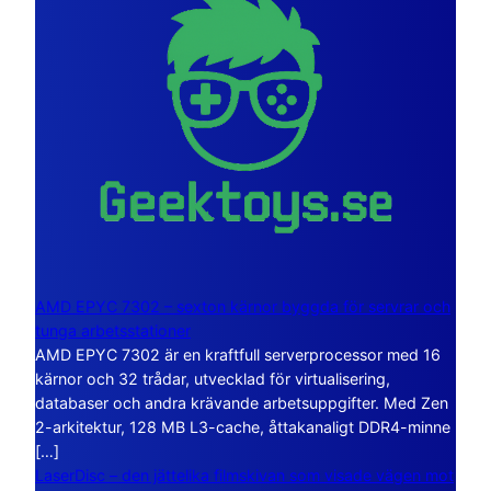
AMD EPYC 7302 – sexton kärnor byggda för servrar och
tunga arbetsstationer
AMD EPYC 7302 är en kraftfull serverprocessor med 16
kärnor och 32 trådar, utvecklad för virtualisering,
databaser och andra krävande arbetsuppgifter. Med Zen
2-arkitektur, 128 MB L3-cache, åttakanaligt DDR4-minne
[…]
LaserDisc – den jättelika filmskivan som visade vägen mot