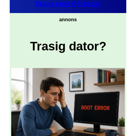
Skapa egna QR-koder
annons
Trasig dator?