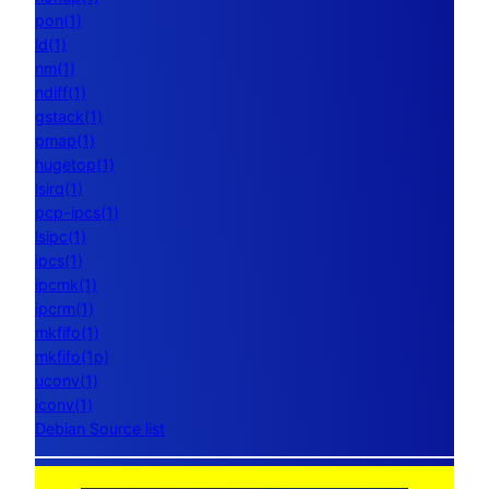
pon(1)
ld(1)
nm(1)
ndiff(1)
gstack(1)
pmap(1)
hugetop(1)
lsirq(1)
pcp-ipcs(1)
lsipc(1)
ipcs(1)
ipcmk(1)
ipcrm(1)
mkfifo(1)
mkfifo(1p)
uconv(1)
iconv(1)
Debian Source list