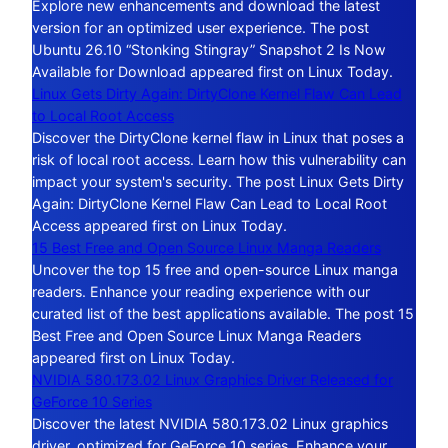
Explore new enhancements and download the latest
version for an optimized user experience. The post
Ubuntu 26.10 “Stonking Stingray” Snapshot 2 Is Now
Available for Download appeared first on Linux Today.
Linux Gets Dirty Again: DirtyClone Kernel Flaw Can Lead
to Local Root Access
Discover the DirtyClone kernel flaw in Linux that poses a
risk of local root access. Learn how this vulnerability can
impact your system's security. The post Linux Gets Dirty
Again: DirtyClone Kernel Flaw Can Lead to Local Root
Access appeared first on Linux Today.
15 Best Free and Open Source Linux Manga Readers
Uncover the top 15 free and open-source Linux manga
readers. Enhance your reading experience with our
curated list of the best applications available. The post 15
Best Free and Open Source Linux Manga Readers
appeared first on Linux Today.
NVIDIA 580.173.02 Linux Graphics Driver Released for
GeForce 10 Series
Discover the latest NVIDIA 580.173.02 Linux graphics
driver, optimized for GeForce 10 series. Enhance your