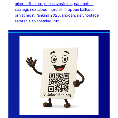
microsoft azure
, 
molnsuveränitet
, 
nationell it-
strategi
, 
nextcloud
, 
nordisk it
, 
öppen källkod
, 
privat moln
, 
ranking 2025
, 
shodan
, 
självhostade
servrar
, 
självhostning
, 
tux