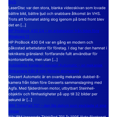
DVD
LaserDisc var den stora, blanka videoskivan som lovade
bättre bild, bättre ljud och snabbare åtkomst än VHS.
Trots att formatet aldrig slog igenom på bred front blev
det en […]
HP ProBook 430 G4 – en arbetsdator från tiden före
Windows 11
HP ProBook 430 G4 var en gång en modern och
påkostad arbetsdator för företag. I dag har den hamnat i
teknikens gränsland: fortfarande fullt användbar för
kontorsarbete, men utan […]
Dubbelåtta Kameran Gevaert Automatic – en mekanisk
filmkamera från 8 mm-filmens storhetstid
Gevaert Automatic är en ovanlig mekanisk dubbel-8-
kamera från tiden före Gevaerts sammanslagning med
Agfa. Med fjäderdriven motor, utbytbart Steinheil-
objektiv och filmhastigheter på upp till 32 bilder per
sekund är […]
IBM ThinkPad 701 – den lilla datorn som vecklade ut sina
vingar
När IBM lanserade ThinkPad 701 år 1995 löste företaget