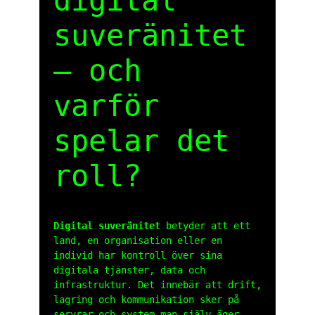
digital
suveränitet
– och
varför
spelar det
roll?
Digital suveränitet
betyder att ett
land, en organisation eller en
individ har kontroll över sina
digitala tjänster, data och
infrastruktur. Det innebär att drift,
lagring och kommunikation sker på
servrar och system man själv äger