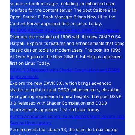
source e-book manager, including an enhanced user
interface for the content server. The post Calibre 9.10
Open-Source E-Book Manager Brings New UI to the
Content Server appeared first on Linux Today.
It’s 1996 All Over Again on the New GIMP 0.54 Flatpak
Discover the nostalgia of 1996 with the new GIMP 0.54
Flatpak. Explore its features and enhancements that bring
classic design tools to modern users. The post It’s 1996
All Over Again on the New GIMP 0.54 Flatpak appeared
first on Linux Today.
DXVK 3.0 Released with Shader Compilation and D3D9
Improvements
Explore the new DXVK 3.0, which brings advanced
shader compilation and D3D9 enhancements, elevating
your gaming experience to new heights. The post DXVK
3.0 Released with Shader Compilation and D3D9
Improvements appeared first on Linux Today.
Purism Announces Librem 16 as World’s Most Private and
Secure Linux Laptop
Purism unveils the Librem 16, the ultimate Linux laptop