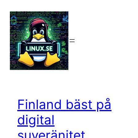
Hoppa
till
innehåll
Finland bäst på
digital
suveränitet,