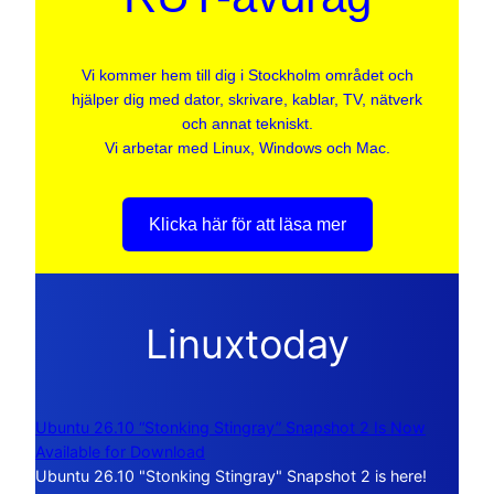
Vi kommer hem till dig i Stockholm området och
hjälper dig med dator, skrivare, kablar, TV, nätverk
och annat tekniskt.
Vi arbetar med Linux, Windows och Mac.
Klicka här för att läsa mer
Linuxtoday
Ubuntu 26.10 “Stonking Stingray” Snapshot 2 Is Now
Available for Download
Ubuntu 26.10 "Stonking Stingray" Snapshot 2 is here!