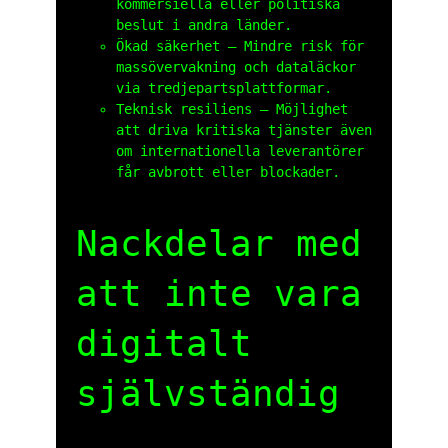
kommersiella eller politiska
beslut i andra länder.
Ökad säkerhet – Mindre risk för
massövervakning och dataläckor
via tredjepartsplattformar.
Teknisk resiliens – Möjlighet
att driva kritiska tjänster även
om internationella leverantörer
får avbrott eller blockader.
Nackdelar med
att inte vara
digitalt
självständig