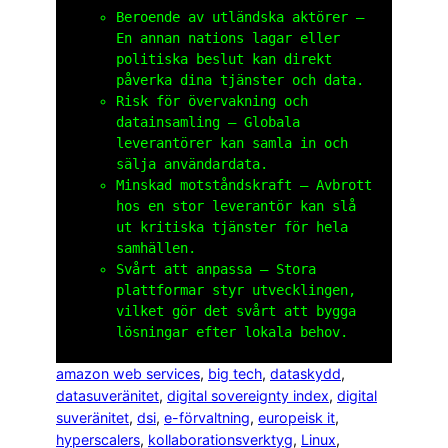
Beroende av utländska aktörer –
En annan nations lagar eller
politiska beslut kan direkt
påverka dina tjänster och data.
Risk för övervakning och
datainsamling – Globala
leverantörer kan samla in och
sälja användardata.
Minskad motståndskraft – Avbrott
hos en stor leverantör kan slå
ut kritiska tjänster för hela
samhällen.
Svårt att anpassa – Stora
plattformar styr utvecklingen,
vilket gör det svårt att bygga
lösningar efter lokala behov.
amazon web services
, 
big tech
, 
dataskydd
, 
datasuveränitet
, 
digital sovereignty index
, 
digital
suveränitet
, 
dsi
, 
e-förvaltning
, 
europeisk it
, 
hyperscalers
, 
kollaborationsverktyg
, 
Linux
, 