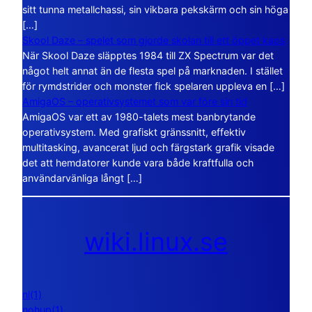
sitt tunna metallchassi, sin vikbara pekskärm och sin höga
[…]
Skool Daze – spelet som gjorde skolan till ett öppet kaos
När Skool Daze släpptes 1984 till ZX Spectrum var det
något helt annat än de flesta spel på marknaden. I stället
för rymdstrider och monster fick spelaren uppleva en […]
AmigaOS – operativsystemet som var före sin tid
AmigaOS var ett av 1980-talets mest banbrytande
operativsystem. Med grafiskt gränssnitt, effektiv
multitasking, avancerat ljud och färgstark grafik visade
det att hemdatorer kunde vara både kraftfulla och
användarvänliga långt […]
wiki.linux.se
nl(1)
nohup(1)