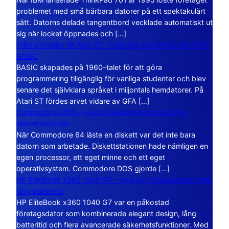
problemet med små bärbara datorer på ett spektakulärt
sätt. Datorns delade tangentbord vecklade automatiskt ut
sig när locket öppnades och […]
Från stordator till Atari ST – historien om BASIC och GFA
BASIC
BASIC skapades på 1960-talet för att göra
programmering tillgänglig för vanliga studenter och blev
senare det självklara språket i miljontals hemdatorer. På
Atari ST fördes arvet vidare av GFA […]
Commodore DOS – operativsystemet som bodde i
diskettstationen
När Commodore 64 läste en diskett var det inte bara
datorn som arbetade. Diskettstationen hade nämligen en
egen processor, ett eget minne och ett eget
operativsystem. Commodore DOS gjorde […]
HP EliteBook x360 1040 G7 – en lyxig företagsdator med
lång batteritid
HP EliteBook x360 1040 G7 var en påkostad
företagsdator som kombinerade elegant design, lång
batteritid och flera avancerade säkerhetsfunktioner. Med