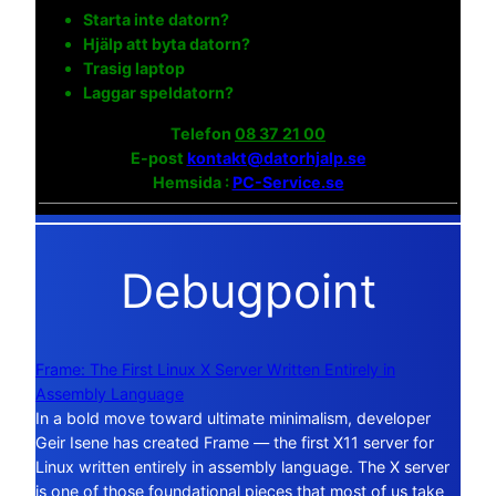
Starta inte datorn?
Hjälp att byta datorn?
Trasig laptop
Laggar speldatorn?
Telefon
08 37 21 00
E-post
kontakt@datorhjalp.se
Hemsida :
PC-Service.se
Debugpoint
Frame: The First Linux X Server Written Entirely in
Assembly Language
In a bold move toward ultimate minimalism, developer
Geir Isene has created Frame — the first X11 server for
Linux written entirely in assembly language. The X server
is one of those foundational pieces that most of us take