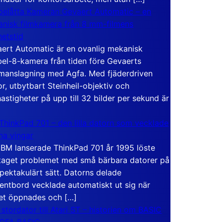
elåtta Kameran Gevaert Automatic – en
nisk filmkamera från 8 mm-filmens
hetstid
ert Automatic är en ovanlig mekanisk
el-8-kamera från tiden före Gevaerts
anslagning med Agfa. Med fjäderdriven
r, utbytbart Steinheil-objektiv och
hastigheter på upp till 32 bilder per sekund är
ThinkPad 701 – den lilla datorn som vecklade
ina vingar
IBM lanserade ThinkPad 701 år 1995 löste
taget problemet med små bärbara datorer på
spektakulärt sätt. Datorns delade
entbord vecklade automatiskt ut sig när
et öppnades och […]
 stordator till Atari ST – historien om BASIC
 GFA BASIC