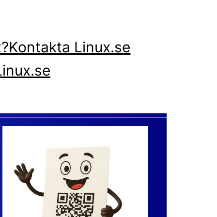
x?
Kontakta Linux.se
inux.se