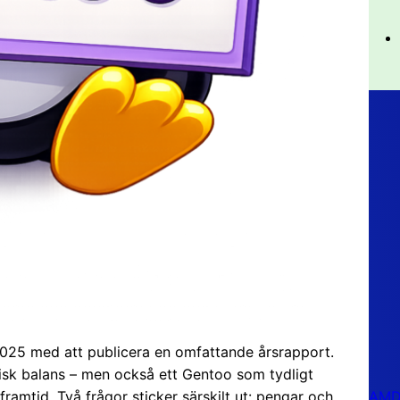
025 med att publicera en omfattande årsrapport.
misk balans – men också ett Gentoo som tydligt
AMD 
 framtid. Två frågor sticker särskilt ut: pengar och