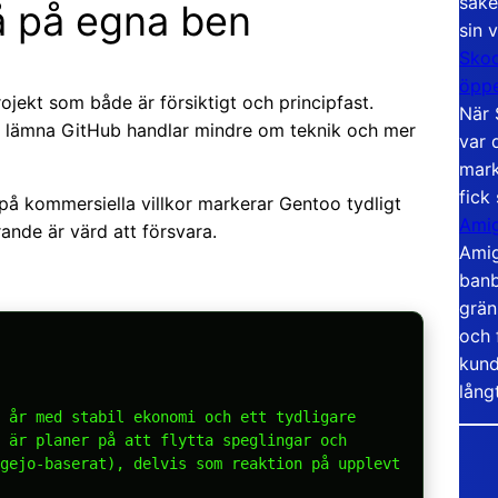
säke
tå på egna ben
sin 
Skoo
öppe
ojekt som både är försiktigt och principfast.
När 
t lämna GitHub handlar mindre om teknik och mer
var 
mark
fick
s på kommersiella villkor markerar Gentoo tydligt
Amig
rande är värd att försvara.
Amig
banb
grän
och 
kund
lång
 år med stabil ekonomi och ett tydligare
 är planer på att flytta speglingar och
gejo-baserat), delvis som reaktion på upplevt