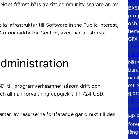
rojektet främst bärs av sitt community snarare än av
BASI
prog
och 
 infrastruktur till Software in the Public Interest,
hemd
öronmärkta för Gentoo, även här till största
GFA
Com
i di
administration
När 
bara
näml
ett 
SD, till programverksamhet såsom drift och
gjor
ch allmän förvaltning uppgick till 1 724 USD,
HP E
före
rten av resurserna fortfarande går direkt till den
HP E
före
lång