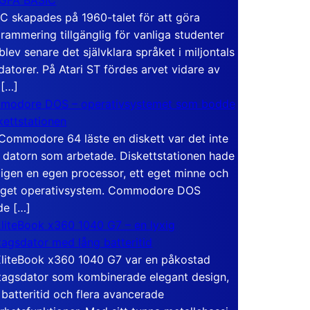
C skapades på 1960-talet för att göra
rammering tillgänglig för vanliga studenter
blev senare det självklara språket i miljontals
atorer. På Atari ST fördes arvet vidare av
 […]
modore DOS – operativsystemet som bodde
skettstationen
Commodore 64 läste en diskett var det inte
 datorn som arbetade. Diskettstationen hade
igen en egen processor, ett eget minne och
eget operativsystem. Commodore DOS
de […]
liteBook x360 1040 G7 – en lyxig
tagsdator med lång batteritid
liteBook x360 1040 G7 var en påkostad
tagsdator som kombinerade elegant design,
 batteritid och flera avancerade