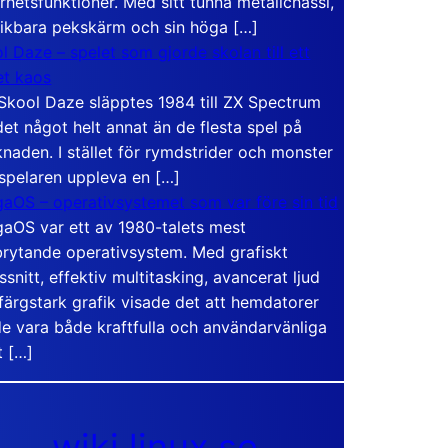
rhetsfunktioner. Med sitt tunna metallchassi,
vikbara pekskärm och sin höga […]
l Daze – spelet som gjorde skolan till ett
t kaos
Skool Daze släpptes 1984 till ZX Spectrum
det något helt annat än de flesta spel på
naden. I stället för rymdstrider och monster
 spelaren uppleva en […]
aOS – operativsystemet som var före sin tid
aOS var ett av 1980-talets mest
rytande operativsystem. Med grafiskt
ssnitt, effektiv multitasking, avancerat ljud
färgstark grafik visade det att hemdatorer
e vara både kraftfulla och användarvänliga
t […]
wiki.linux.se