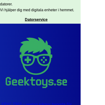
datorer.
Vi hjälper dig med digitala enheter i hemmet.
Datorservice
EPYC 7302 – sexton kärnor byggda för