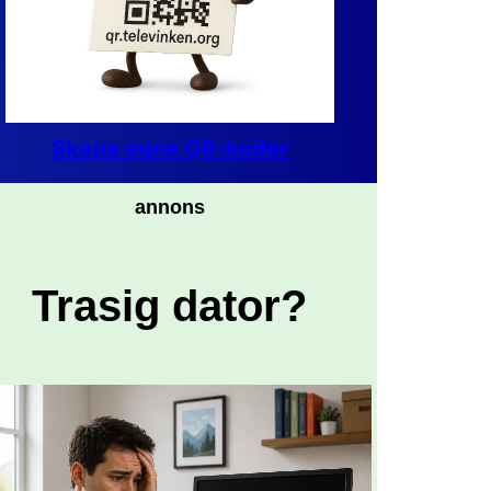
Skapa egna QR-koder
annons
Trasig dator?