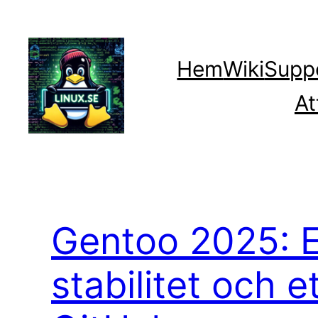
Hoppa
till
innehåll
Hem
Wiki
Supp
At
Gentoo 2025: 
stabilitet och e