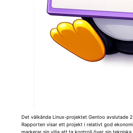
Det välkända Linux-projektet Gentoo avslutade 2
Rapporten visar ett projekt i relativt god ekono
markerar sin vilja att ta kontroll över sin tekniska