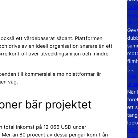
Dubb
meka
stor
Geva
dubb
n också ett värdebaserat sådant. Plattformen
samm
ch drivs av en ideell organisation snarare än ett
moto
rre kontroll över utvecklingsmiljön och mindre
film
[…]
enden till kommersiella molnplattformar är
IBM 
gen väg.
ut s
När 
före
ner bär projektet
ett 
tang
lock
en total inkomst på 12 066 USD under
Från
. Mer än 80 procent av dessa pengar kom från
och