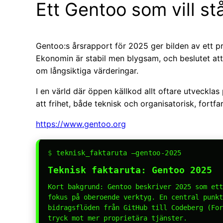
Ett Gentoo som vill s
Gentoo:s årsrapport för 2025 ger bilden av ett pr
Ekonomin är stabil men blygsam, och beslutet at
om långsiktiga värderingar.
I en värld där öppen källkod allt oftare utveckla
att frihet, både teknisk och organisatorisk, fortfa
https://www.gentoo.org
$
teknisk_faktaruta –gentoo-2025
Teknisk faktaruta: Gentoo 2025
Kort bakgrund: Gentoo beskriver 2025 som ett
fokus på oberoende verktyg. En central punkt
bidragsflöden från GitHub till Codeberg (For
tryck mot mer proprietära tjänster.