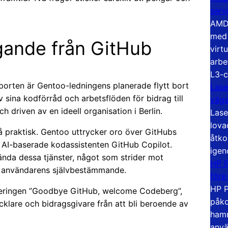
serv
AMD 
med 
agande från GitHub
virt
arbe
L3-c
rten är Gentoo-ledningens planerade flytt bort
Lase
 av sina kodförråd och arbetsflöden för bidrag till
väg
driven av en ideell organisation i Berlin.
Lase
lova
å praktisk. Gentoo uttrycker oro över GitHubs
åtko
en AI-baserade kodassistenten GitHub Copilot.
igen
ända dessa tjänster, något som strider mot
HP P
ch användarens självbestämmande.
före
HP P
leringen ”Goodbye GitHub, welcome Codeberg”,
påko
cklare och bidragsgivare från att bli beroende av
hamn
anvä