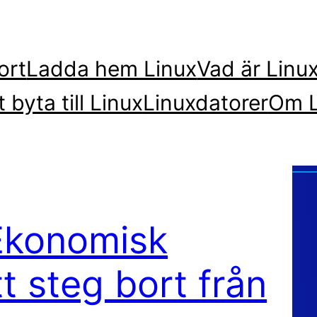
ort
Ladda hem Linux
Vad är Linu
t byta till Linux
Linuxdatorer
Om L
Ekonomisk
tt steg bort från