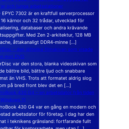
rar och tunga arbetsstationer
EPYC 7302 är en kraftfull serverprocessor
16 kärnor och 32 trådar, utvecklad för
ualisering, databaser och andra krävande
tsuppgifter. Med Zen 2-arkitektur, 128 MB
ache, åttakanaligt DDR4-minne […]
rDisc – den jättelika filmskivan som visade
en mot DVD
rDisc var den stora, blanka videoskivan som
de bättre bild, bättre ljud och snabbare
mst än VHS. Trots att formatet aldrig slog
om på bred front blev det en […]
roBook 430 G4 – en arbetsdator från tiden
 Windows 11
roBook 430 G4 var en gång en modern och
stad arbetsdator för företag. I dag har den
at i teknikens gränsland: fortfarande fullt
ndbar för kontorsarbete, men utan […]