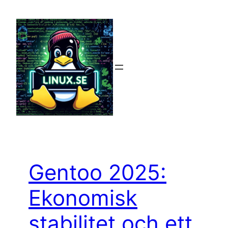
Hoppa
till
innehåll
Gentoo 2025:
Ekonomisk
stabilitet och ett