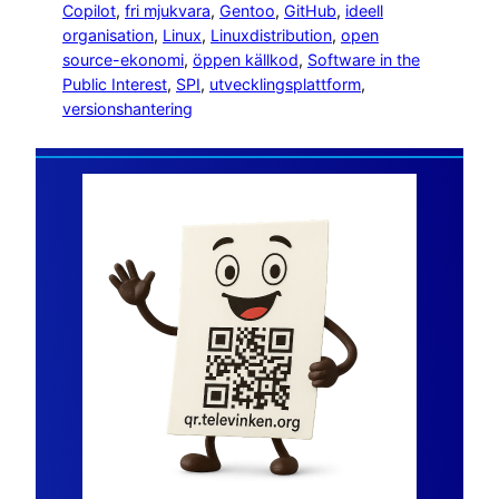
Copilot
, 
fri mjukvara
, 
Gentoo
, 
GitHub
, 
ideell
organisation
, 
Linux
, 
Linuxdistribution
, 
open
source-ekonomi
, 
öppen källkod
, 
Software in the
Public Interest
, 
SPI
, 
utvecklingsplattform
, 
versionshantering