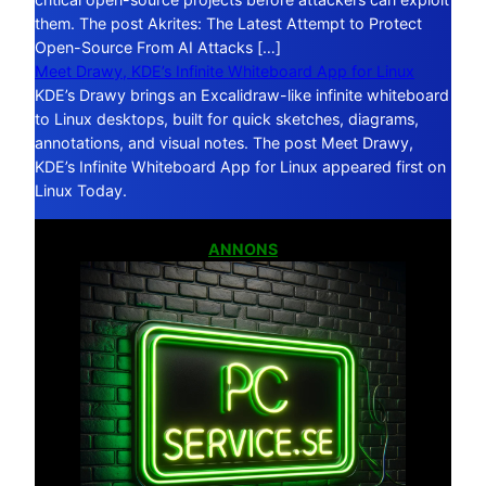
them. The post Akrites: The Latest Attempt to Protect
Open-Source From AI Attacks […]
Meet Drawy, KDE’s Infinite Whiteboard App for Linux
KDE’s Drawy brings an Excalidraw-like infinite whiteboard
to Linux desktops, built for quick sketches, diagrams,
annotations, and visual notes. The post Meet Drawy,
KDE’s Infinite Whiteboard App for Linux appeared first on
Linux Today.
ANNONS