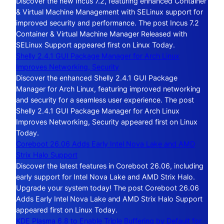
Discover the new Incus 7.2, featuring enhanced Container
& Virtual Machine Management with SELinux support for
improved security and performance. The post Incus 7.2
Container & Virtual Machine Manager Released with
SELinux Support appeared first on Linux Today.
Shelly 2.4.1 GUI Package Manager for Arch Linux
Improves Networking, Security
Discover the enhanced Shelly 2.4.1 GUI Package
Manager for Arch Linux, featuring improved networking
and security for a seamless user experience. The post
Shelly 2.4.1 GUI Package Manager for Arch Linux
Improves Networking, Security appeared first on Linux
Today.
Coreboot 26.06 Adds Early Intel Nova Lake and AMD
Strix Halo Support
Discover the latest features in Coreboot 26.06, including
early support for Intel Nova Lake and AMD Strix Halo.
Upgrade your system today! The post Coreboot 26.06
Adds Early Intel Nova Lake and AMD Strix Halo Support
appeared first on Linux Today.
KDE Plasma 6.8 to Enable Triple Buffering by Default for