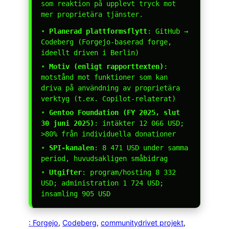
som reaktion på upplevt tryck mot
mer proprietära tjänster.
•
Planerad plattformsflytt
: GitHub →
Codeberg (Forgejo-baserad forge,
ideellt driven i Berlin)
•
Motiv (enligt rapporttexten)
:
motstånd mot funktioner som kan
driva på användning av proprietära
verktyg (t.ex. Copilot-relaterat)
•
Gentoo Foundation (FY 2025, slut
30 juni 2025)
: intäkter 12 066 USD;
>80% från individuella donationer
•
SPI-kanalen
: 8 471 USD under samma
period, huvudsakligen småbidrag
•
Utgifter
: program/hosting 8 332
USD; administration 1 724 USD;
insamling 905 USD
: Forgejo
, 
Codeberg
, 
communitydrivet projekt
, 