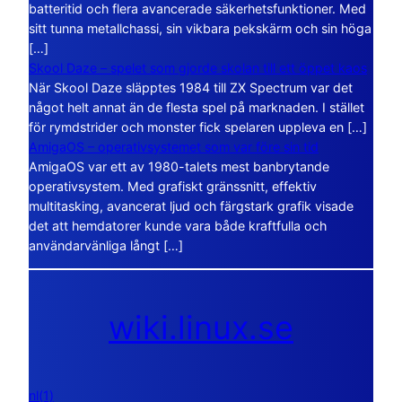
batteritid och flera avancerade säkerhetsfunktioner. Med
sitt tunna metallchassi, sin vikbara pekskärm och sin höga
[…]
Skool Daze – spelet som gjorde skolan till ett öppet kaos
När Skool Daze släpptes 1984 till ZX Spectrum var det
något helt annat än de flesta spel på marknaden. I stället
för rymdstrider och monster fick spelaren uppleva en […]
AmigaOS – operativsystemet som var före sin tid
AmigaOS var ett av 1980-talets mest banbrytande
operativsystem. Med grafiskt gränssnitt, effektiv
multitasking, avancerat ljud och färgstark grafik visade
det att hemdatorer kunde vara både kraftfulla och
användarvänliga långt […]
wiki.linux.se
nl(1)