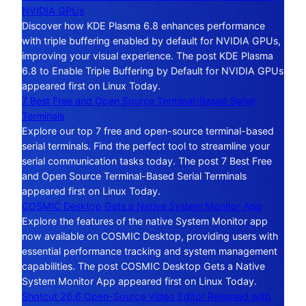
NVIDIA GPUs
Discover how KDE Plasma 6.8 enhances performance
with triple buffering enabled by default for NVIDIA GPUs,
improving your visual experience. The post KDE Plasma
6.8 to Enable Triple Buffering by Default for NVIDIA GPUs
appeared first on Linux Today.
7 Best Free and Open Source Terminal-Based Serial
Terminals
Explore our top 7 free and open-source terminal-based
serial terminals. Find the perfect tool to streamline your
serial communication tasks today. The post 7 Best Free
and Open Source Terminal-Based Serial Terminals
appeared first on Linux Today.
COSMIC Desktop Gets a Native System Monitor App
Explore the features of the native System Monitor app
now available on COSMIC Desktop, providing users with
essential performance tracking and system management
capabilities. The post COSMIC Desktop Gets a Native
System Monitor App appeared first on Linux Today.
Shotcut 26.6 Open-Source Video Editor Released with