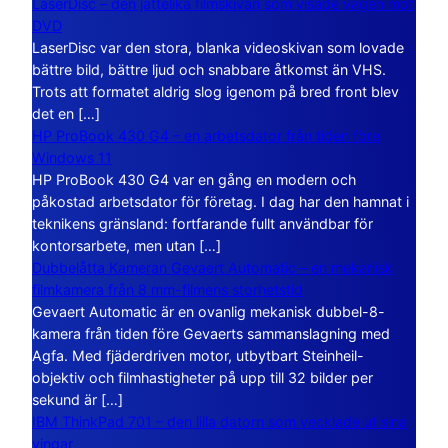
LaserDisc – den jättelika filmskivan som visade vägen mot
DVD
LaserDisc var den stora, blanka videoskivan som lovade
bättre bild, bättre ljud och snabbare åtkomst än VHS.
Trots att formatet aldrig slog igenom på bred front blev
det en […]
HP ProBook 430 G4 – en arbetsdator från tiden före
Windows 11
HP ProBook 430 G4 var en gång en modern och
påkostad arbetsdator för företag. I dag har den hamnat i
teknikens gränsland: fortfarande fullt användbar för
kontorsarbete, men utan […]
Dubbelåtta Kameran Gevaert Automatic – en mekanisk
filmkamera från 8 mm-filmens storhetstid
Gevaert Automatic är en ovanlig mekanisk dubbel-8-
kamera från tiden före Gevaerts sammanslagning med
Agfa. Med fjäderdriven motor, utbytbart Steinheil-
objektiv och filmhastigheter på upp till 32 bilder per
sekund är […]
IBM ThinkPad 701 – den lilla datorn som vecklade ut sina
vingar