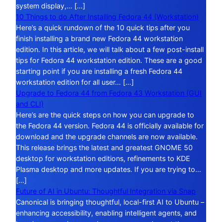
system display,… […]
10 Things to do After Installing Fedora 44 (Workstation)
Here’s a quick rundown of the 10 quick tips after you
finish installing a brand new Fedora 44 workstation
edition. In this article, we will talk about a few post-install
tips for Fedora 44 workstation edition. These are a good
starting point if you are installing a fresh Fedora 44
workstation edition for all user… […]
Upgrade to Fedora 44 from Fedora 43 Workstation (GUI
and CLI)
Here’s are the quick steps on how you can upgrade to
the Fedora 44 version. Fedora 44 is officially available for
download and the upgrade channels are now available.
This release brings the latest and greatest GNOME 50
desktop for workstation editions, refinements to KDE
Plasma desktop and more updates. If you are trying to…
[…]
Future of AI in Ubuntu: Thoughtful Integration via Snap
Canonical is bringing thoughtful, local-first AI to Ubuntu –
enhancing accessibility, enabling intelligent agents, and