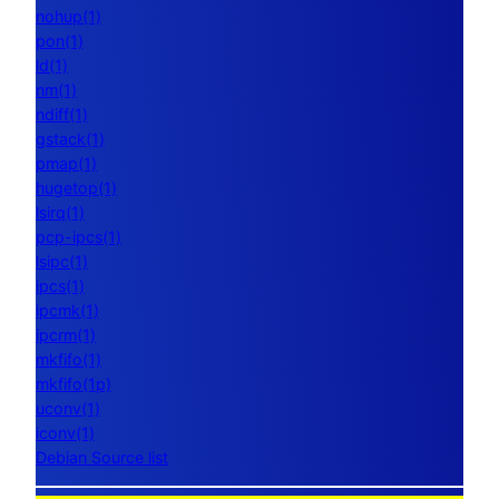
nohup(1)
pon(1)
ld(1)
nm(1)
ndiff(1)
gstack(1)
pmap(1)
hugetop(1)
lsirq(1)
pcp-ipcs(1)
lsipc(1)
ipcs(1)
ipcmk(1)
ipcrm(1)
mkfifo(1)
mkfifo(1p)
uconv(1)
iconv(1)
Debian Source list