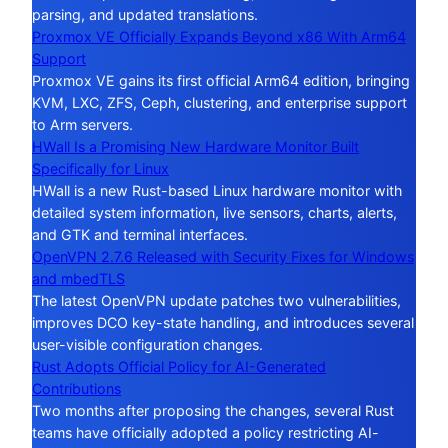
parsing, and updated translations.
Proxmox VE Officially Expands Beyond x86 With Arm64
Support
Proxmox VE gains its first official Arm64 edition, bringing
KVM, LXC, ZFS, Ceph, clustering, and enterprise support
to Arm servers.
HWall Is a Promising New Hardware Monitor Built
Specifically for Linux
HWall is a new Rust-based Linux hardware monitor with
detailed system information, live sensors, charts, alerts,
and GTK and terminal interfaces.
OpenVPN 2.7.6 Released with Security Fixes for Windows
and mbedTLS
The latest OpenVPN update patches two vulnerabilities,
improves DCO key-state handling, and introduces several
user-visible configuration changes.
Rust Adopts Official Policy for AI-Generated
Contributions
Two months after proposing the changes, several Rust
teams have officially adopted a policy restricting AI-