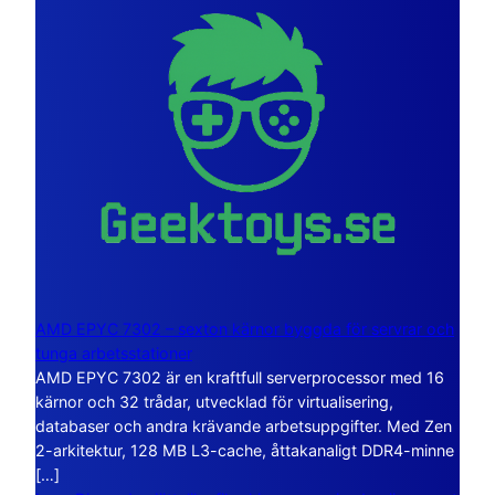
AMD EPYC 7302 – sexton kärnor byggda för servrar och
tunga arbetsstationer
AMD EPYC 7302 är en kraftfull serverprocessor med 16
kärnor och 32 trådar, utvecklad för virtualisering,
databaser och andra krävande arbetsuppgifter. Med Zen
2-arkitektur, 128 MB L3-cache, åttakanaligt DDR4-minne
[…]