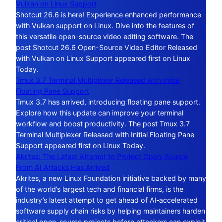
Vulkan on Linux Support
Shotcut 26.6 is here! Experience enhanced performance
with Vulkan support on Linux. Dive into the features of
this versatile open-source video editing software. The
post Shotcut 26.6 Open-Source Video Editor Released
with Vulkan on Linux Support appeared first on Linux
Today.
Tmux 3.7 Terminal Multiplexer Released with Initial
Floating Pane Support
Tmux 3.7 has arrived, introducing floating pane support.
Explore how this update can improve your terminal
workflow and boost productivity. The post Tmux 3.7
Terminal Multiplexer Released with Initial Floating Pane
Support appeared first on Linux Today.
Akrites: The Latest Attempt to Protect Open-Source
From AI Attacks Has Arrived
Akrites, a new Linux Foundation initiative backed by many
of the world’s largest tech and financial firms, is the
industry’s latest attempt to get ahead of AI‑accelerated
software supply chain risks by helping maintainers harden
critical open-source projects before attackers can exploit