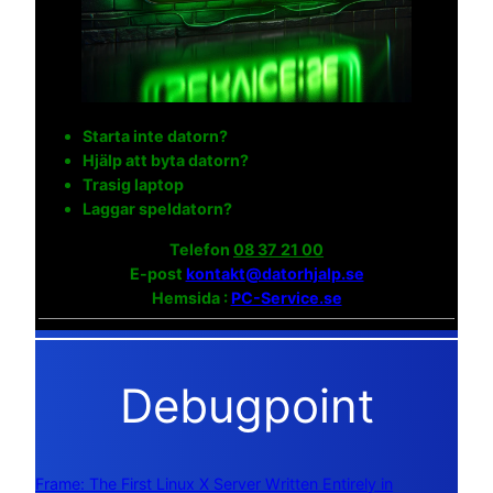
Starta inte datorn?
Hjälp att byta datorn?
Trasig laptop
Laggar speldatorn?
Telefon
08 37 21 00
E-post
kontakt@datorhjalp.se
Hemsida :
PC-Service.se
Debugpoint
Frame: The First Linux X Server Written Entirely in