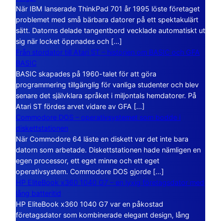
När IBM lanserade ThinkPad 701 år 1995 löste företaget
problemet med små bärbara datorer på ett spektakulärt
sätt. Datorns delade tangentbord vecklade automatiskt ut
sig när locket öppnades och […]
Från stordator till Atari ST – historien om BASIC och GFA
BASIC
BASIC skapades på 1960-talet för att göra
programmering tillgänglig för vanliga studenter och blev
senare det självklara språket i miljontals hemdatorer. På
Atari ST fördes arvet vidare av GFA […]
Commodore DOS – operativsystemet som bodde i
diskettstationen
När Commodore 64 läste en diskett var det inte bara
datorn som arbetade. Diskettstationen hade nämligen en
egen processor, ett eget minne och ett eget
operativsystem. Commodore DOS gjorde […]
HP EliteBook x360 1040 G7 – en lyxig företagsdator med
lång batteritid
HP EliteBook x360 1040 G7 var en påkostad
företagsdator som kombinerade elegant design, lång