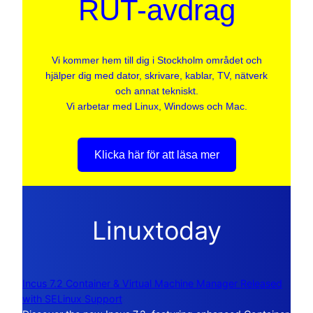
RUT-avdrag
Vi kommer hem till dig i Stockholm området och
hjälper dig med dator, skrivare, kablar, TV, nätverk
och annat tekniskt.
Vi arbetar med Linux, Windows och Mac.
Klicka här för att läsa mer
Linuxtoday
Incus 7.2 Container & Virtual Machine Manager Released
with SELinux Support