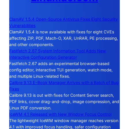
ClamAV 1.5.4 Open-Source Antivirus Fixes Eight Security
Vulnerabilities
ClamAV 1.5.4 is now available with fixes for eight CVEs
affecting ZIP, PDF, Mach-O, XAR, UnRAR, PE processing,
and other components.
Fastfetch 2.67 System Information Tool Adds New
Interactive Configuration Generator
Fastfetch 2.67 adds an experimental browser-based
config editor, interactive TUI generation, watch mode,
and multiple Linux-related fixes.
Calibre 9.13 E-Book Manager Arrives with a Batch of Bug
Fixes
Calibre 9.13 is out with fixes for Content Server search,
PDF links, cover drag-and-drop, image compression, and
Linux PDF conversion.
IceWM 4.1 Released with New Window Focus Control
The lightweight IceWM window manager reaches version
4.1 with improved focus handling, safer configuration