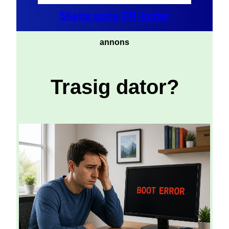
Skapa egna QR-koder
annons
Trasig dator?