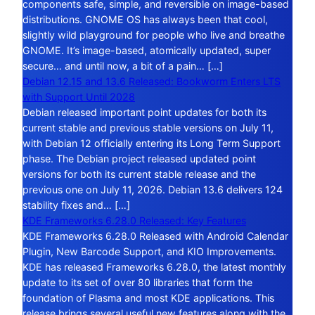
components safe, simple, and reversible on image-based
distributions. GNOME OS has always been that cool,
slightly wild playground for people who live and breathe
GNOME. It’s image-based, atomically updated, super
secure… and until now, a bit of a pain… […]
Debian 12.15 and 13.6 Released: Bookworm Enters LTS
with Support Until 2028
Debian released important point updates for both its
current stable and previous stable versions on July 11,
with Debian 12 officially entering its Long Term Support
phase. The Debian project released updated point
versions for both its current stable release and the
previous one on July 11, 2026. Debian 13.6 delivers 124
stability fixes and… […]
KDE Frameworks 6.28.0 Released: Key Features
KDE Frameworks 6.28.0 Released with Android Calendar
Plugin, New Barcode Support, and KIO Improvements.
KDE has released Frameworks 6.28.0, the latest monthly
update to its set of over 80 libraries that form the
foundation of Plasma and most KDE applications. This
release brings several useful new features along with the