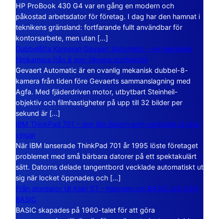
HP ProBook 430 G4 var en gång en modern och
påkostad arbetsdator för företag. I dag har den hamnat i
teknikens gränsland: fortfarande fullt användbar för
kontorsarbete, men utan […]
Dubbelåtta Kameran Gevaert Automatic – en mekanisk
filmkamera från 8 mm-filmens storhetstid
Gevaert Automatic är en ovanlig mekanisk dubbel-8-
kamera från tiden före Gevaerts sammanslagning med
Agfa. Med fjäderdriven motor, utbytbart Steinheil-
objektiv och filmhastigheter på upp till 32 bilder per
sekund är […]
IBM ThinkPad 701 – den lilla datorn som vecklade ut sina
vingar
När IBM lanserade ThinkPad 701 år 1995 löste företaget
problemet med små bärbara datorer på ett spektakulärt
sätt. Datorns delade tangentbord vecklade automatiskt ut
sig när locket öppnades och […]
Från stordator till Atari ST – historien om BASIC och GFA
BASIC
BASIC skapades på 1960-talet för att göra