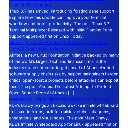
Floating Pane Support
Tmux 3.7 has arrived, introducing floating pane support.
Explore how this update can improve your terminal
workflow and boost productivity. The post Tmux 3.7
Terminal Multiplexer Released with Initial Floating Pane
Support appeared first on Linux Today.
Akrites: The Latest Attempt to Protect Open-Source
From AI Attacks Has Arrived
Akrites, a new Linux Foundation initiative backed by many
of the world’s largest tech and financial firms, is the
industry’s latest attempt to get ahead of AI‑accelerated
software supply chain risks by helping maintainers harden
critical open-source projects before attackers can exploit
them. The post Akrites: The Latest Attempt to Protect
Open-Source From AI Attacks […]
Meet Drawy, KDE’s Infinite Whiteboard App for Linux
KDE’s Drawy brings an Excalidraw-like infinite whiteboard
to Linux desktops, built for quick sketches, diagrams,
annotations, and visual notes. The post Meet Drawy,
KDE’s Infinite Whiteboard App for Linux appeared first on