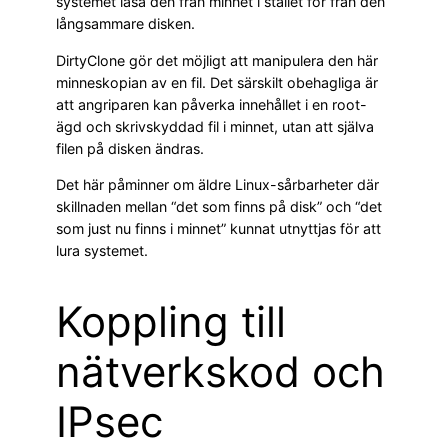
systemet läsa den från minnet i stället för från den
långsammare disken.
DirtyClone gör det möjligt att manipulera den här
minneskopian av en fil. Det särskilt obehagliga är
att angriparen kan påverka innehållet i en root-
ägd och skrivskyddad fil i minnet, utan att själva
filen på disken ändras.
Det här påminner om äldre Linux-sårbarheter där
skillnaden mellan “det som finns på disk” och “det
som just nu finns i minnet” kunnat utnyttjas för att
lura systemet.
Koppling till
nätverkskod och
IPsec