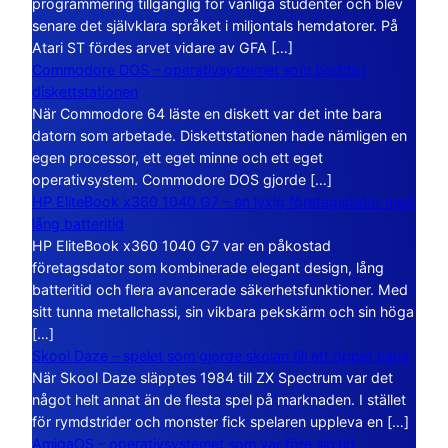
programmering tillgänglig för vanliga studenter och blev
senare det självklara språket i miljontals hemdatorer. På
Atari ST fördes arvet vidare av GFA […]
Commodore DOS – operativsystemet som bodde i
diskettstationen
När Commodore 64 läste en diskett var det inte bara
datorn som arbetade. Diskettstationen hade nämligen en
egen processor, ett eget minne och ett eget
operativsystem. Commodore DOS gjorde […]
HP EliteBook x360 1040 G7 – en lyxig företagsdator med
lång batteritid
HP EliteBook x360 1040 G7 var en påkostad
företagsdator som kombinerade elegant design, lång
batteritid och flera avancerade säkerhetsfunktioner. Med
sitt tunna metallchassi, sin vikbara pekskärm och sin höga
[…]
Skool Daze – spelet som gjorde skolan till ett öppet kaos
När Skool Daze släpptes 1984 till ZX Spectrum var det
något helt annat än de flesta spel på marknaden. I stället
för rymdstrider och monster fick spelaren uppleva en […]
AmigaOS – operativsystemet som var före sin tid