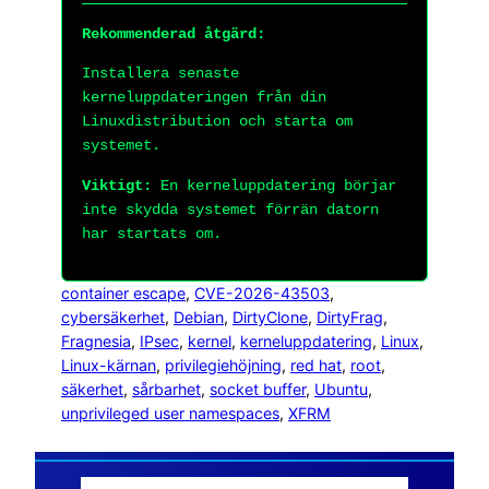
Rekommenderad åtgärd:
Installera senaste
kerneluppdateringen från din
Linuxdistribution och starta om
systemet.
Viktigt:
En kerneluppdatering börjar
inte skydda systemet förrän datorn
har startats om.
container escape
, 
CVE-2026-43503
, 
cybersäkerhet
, 
Debian
, 
DirtyClone
, 
DirtyFrag
, 
Fragnesia
, 
IPsec
, 
kernel
, 
kerneluppdatering
, 
Linux
, 
Linux-kärnan
, 
privilegiehöjning
, 
red hat
, 
root
, 
säkerhet
, 
sårbarhet
, 
socket buffer
, 
Ubuntu
, 
unprivileged user namespaces
, 
XFRM