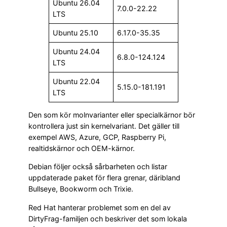
Ubuntu 26.04
7.0.0-22.22
LTS
Ubuntu 25.10
6.17.0-35.35
Ubuntu 24.04
6.8.0-124.124
LTS
Ubuntu 22.04
5.15.0-181.191
LTS
Den som kör molnvarianter eller specialkärnor bör
kontrollera just sin kernelvariant. Det gäller till
exempel AWS, Azure, GCP, Raspberry Pi,
realtidskärnor och OEM-kärnor.
Debian följer också sårbarheten och listar
uppdaterade paket för flera grenar, däribland
Bullseye, Bookworm och Trixie.
Red Hat hanterar problemet som en del av
DirtyFrag-familjen och beskriver det som lokala