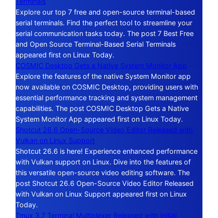
Terminals
Explore our top 7 free and open-source terminal-based
serial terminals. Find the perfect tool to streamline your
serial communication tasks today. The post 7 Best Free
and Open Source Terminal-Based Serial Terminals
appeared first on Linux Today.
COSMIC Desktop Gets a Native System Monitor App
Explore the features of the native System Monitor app
now available on COSMIC Desktop, providing users with
essential performance tracking and system management
capabilities. The post COSMIC Desktop Gets a Native
System Monitor App appeared first on Linux Today.
Shotcut 26.6 Open-Source Video Editor Released with
Vulkan on Linux Support
Shotcut 26.6 is here! Experience enhanced performance
with Vulkan support on Linux. Dive into the features of
this versatile open-source video editing software. The
post Shotcut 26.6 Open-Source Video Editor Released
with Vulkan on Linux Support appeared first on Linux
Today.
Tmux 3.7 Terminal Multiplexer Released with Initial