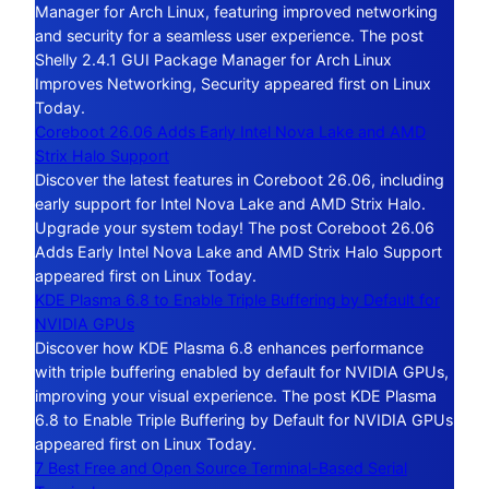
Manager for Arch Linux, featuring improved networking
and security for a seamless user experience. The post
Shelly 2.4.1 GUI Package Manager for Arch Linux
Improves Networking, Security appeared first on Linux
Today.
Coreboot 26.06 Adds Early Intel Nova Lake and AMD
Strix Halo Support
Discover the latest features in Coreboot 26.06, including
early support for Intel Nova Lake and AMD Strix Halo.
Upgrade your system today! The post Coreboot 26.06
Adds Early Intel Nova Lake and AMD Strix Halo Support
appeared first on Linux Today.
KDE Plasma 6.8 to Enable Triple Buffering by Default for
NVIDIA GPUs
Discover how KDE Plasma 6.8 enhances performance
with triple buffering enabled by default for NVIDIA GPUs,
improving your visual experience. The post KDE Plasma
6.8 to Enable Triple Buffering by Default for NVIDIA GPUs
appeared first on Linux Today.
7 Best Free and Open Source Terminal-Based Serial