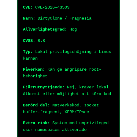
CVE:
CVE-2026-43503
Namn:
DirtyClone / Fragnesia
Allvarlighetsgrad:
Hög
CVSS:
8.8
Typ:
Lokal privilegiehöjning i Linux-
kärnan
Påverkan:
Kan ge angripare root-
behörighet
Fjärrutnyttjande:
Nej, kräver lokal
åtkomst eller möjlighet att köra kod
Berörd del:
Nätverkskod, socket
buffer-fragment, XFRM/IPsec
Extra risk:
System med unprivileged
user namespaces aktiverade