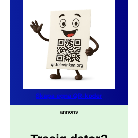
Skapa egna QR-koder
annons