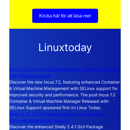
Klicka här för att läsa mer
Linuxtoday
Incus 7.2 Container & Virtual Machine Manager Released
with SELinux Support
Discover the new Incus 7.2, featuring enhanced Container
& Virtual Machine Management with SELinux support for
improved security and performance. The post Incus 7.2
Container & Virtual Machine Manager Released with
SELinux Support appeared first on Linux Today.
Shelly 2.4.1 GUI Package Manager for Arch Linux
Improves Networking, Security
Discover the enhanced Shelly 2.4.1 GUI Package