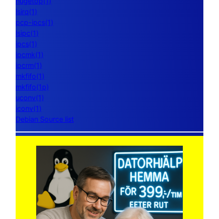
hugetop(1)
lsirq(1)
pcp-ipcs(1)
lsipc(1)
ipcs(1)
ipcmk(1)
ipcrm(1)
mkfifo(1)
mkfifo(1p)
uconv(1)
iconv(1)
Debian Source list