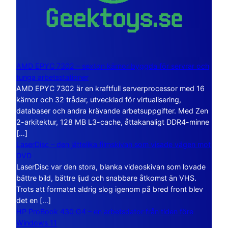
AMD EPYC 7302 – sexton kärnor byggda för servrar och
tunga arbetsstationer
AMD EPYC 7302 är en kraftfull serverprocessor med 16
kärnor och 32 trådar, utvecklad för virtualisering,
databaser och andra krävande arbetsuppgifter. Med Zen
2-arkitektur, 128 MB L3-cache, åttakanaligt DDR4-minne
[…]
LaserDisc – den jättelika filmskivan som visade vägen mot
DVD
LaserDisc var den stora, blanka videoskivan som lovade
bättre bild, bättre ljud och snabbare åtkomst än VHS.
Trots att formatet aldrig slog igenom på bred front blev
det en […]
HP ProBook 430 G4 – en arbetsdator från tiden före
Windows 11