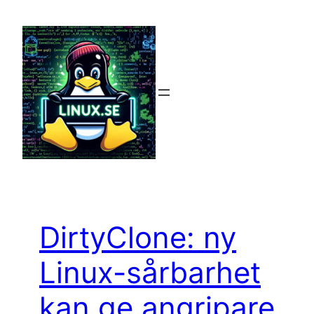
Hoppa
till
innehåll
DirtyClone: ny
Linux-sårbarhet
kan ge angripare