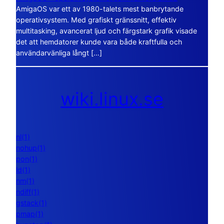
AmigaOS var ett av 1980-talets mest banbrytande
operativsystem. Med grafiskt gränssnitt, effektiv
multitasking, avancerat ljud och färgstark grafik visade
det att hemdatorer kunde vara både kraftfulla och
användarvänliga långt […]
wiki.linux.se
nl(1)
nohup(1)
pon(1)
ld(1)
nm(1)
ndiff(1)
gstack(1)
pmap(1)