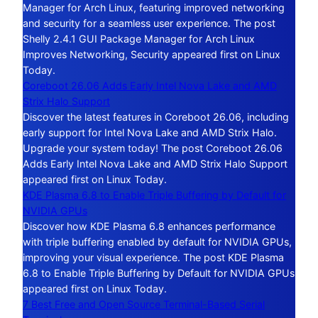
Manager for Arch Linux, featuring improved networking
and security for a seamless user experience. The post
Shelly 2.4.1 GUI Package Manager for Arch Linux
Improves Networking, Security appeared first on Linux
Today.
Coreboot 26.06 Adds Early Intel Nova Lake and AMD
Strix Halo Support
Discover the latest features in Coreboot 26.06, including
early support for Intel Nova Lake and AMD Strix Halo.
Upgrade your system today! The post Coreboot 26.06
Adds Early Intel Nova Lake and AMD Strix Halo Support
appeared first on Linux Today.
KDE Plasma 6.8 to Enable Triple Buffering by Default for
NVIDIA GPUs
Discover how KDE Plasma 6.8 enhances performance
with triple buffering enabled by default for NVIDIA GPUs,
improving your visual experience. The post KDE Plasma
6.8 to Enable Triple Buffering by Default for NVIDIA GPUs
appeared first on Linux Today.
7 Best Free and Open Source Terminal-Based Serial