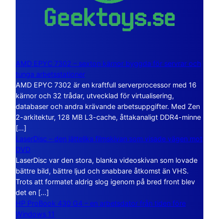
AMD EPYC 7302 – sexton kärnor byggda för servrar och
tunga arbetsstationer
AMD EPYC 7302 är en kraftfull serverprocessor med 16
kärnor och 32 trådar, utvecklad för virtualisering,
databaser och andra krävande arbetsuppgifter. Med Zen
2-arkitektur, 128 MB L3-cache, åttakanaligt DDR4-minne
[…]
LaserDisc – den jättelika filmskivan som visade vägen mot
DVD
LaserDisc var den stora, blanka videoskivan som lovade
bättre bild, bättre ljud och snabbare åtkomst än VHS.
Trots att formatet aldrig slog igenom på bred front blev
det en […]
HP ProBook 430 G4 – en arbetsdator från tiden före
Windows 11