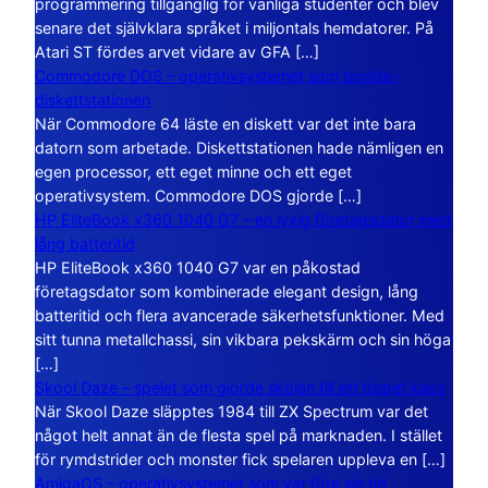
programmering tillgänglig för vanliga studenter och blev
senare det självklara språket i miljontals hemdatorer. På
Atari ST fördes arvet vidare av GFA […]
Commodore DOS – operativsystemet som bodde i
diskettstationen
När Commodore 64 läste en diskett var det inte bara
datorn som arbetade. Diskettstationen hade nämligen en
egen processor, ett eget minne och ett eget
operativsystem. Commodore DOS gjorde […]
HP EliteBook x360 1040 G7 – en lyxig företagsdator med
lång batteritid
HP EliteBook x360 1040 G7 var en påkostad
företagsdator som kombinerade elegant design, lång
batteritid och flera avancerade säkerhetsfunktioner. Med
sitt tunna metallchassi, sin vikbara pekskärm och sin höga
[…]
Skool Daze – spelet som gjorde skolan till ett öppet kaos
När Skool Daze släpptes 1984 till ZX Spectrum var det
något helt annat än de flesta spel på marknaden. I stället
för rymdstrider och monster fick spelaren uppleva en […]
AmigaOS – operativsystemet som var före sin tid