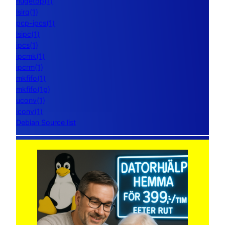
hugetop(1)
lsirq(1)
pcp-ipcs(1)
lsipc(1)
ipcs(1)
ipcmk(1)
ipcrm(1)
mkfifo(1)
mkfifo(1p)
uconv(1)
iconv(1)
Debian Source list