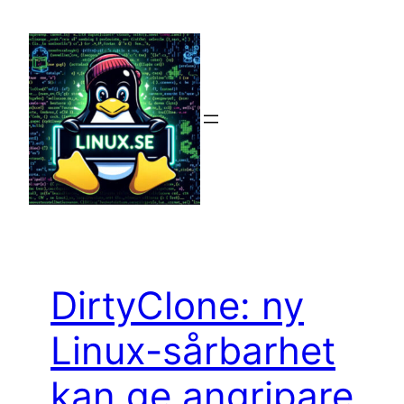
Hoppa
till
innehåll
DirtyClone: ny
Linux-sårbarhet
kan ge angripare