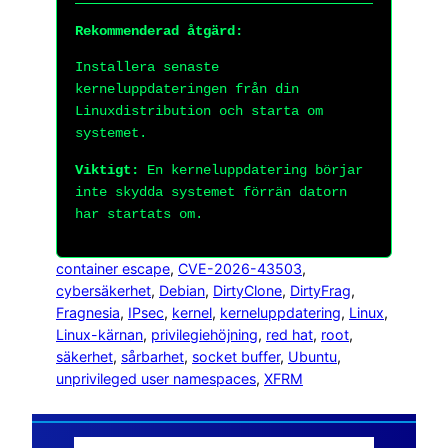
Rekommenderad åtgärd:
Installera senaste
kerneluppdateringen från din
Linuxdistribution och starta om
systemet.
Viktigt:
En kerneluppdatering börjar
inte skydda systemet förrän datorn
har startats om.
container escape
, 
CVE-2026-43503
, 
cybersäkerhet
, 
Debian
, 
DirtyClone
, 
DirtyFrag
, 
Fragnesia
, 
IPsec
, 
kernel
, 
kerneluppdatering
, 
Linux
, 
Linux-kärnan
, 
privilegiehöjning
, 
red hat
, 
root
, 
säkerhet
, 
sårbarhet
, 
socket buffer
, 
Ubuntu
, 
unprivileged user namespaces
, 
XFRM