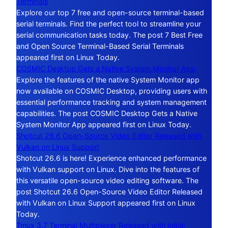
Terminals
Explore our top 7 free and open-source terminal-based
serial terminals. Find the perfect tool to streamline your
serial communication tasks today. The post 7 Best Free
and Open Source Terminal-Based Serial Terminals
appeared first on Linux Today.
COSMIC Desktop Gets a Native System Monitor App
Explore the features of the native System Monitor app
now available on COSMIC Desktop, providing users with
essential performance tracking and system management
capabilities. The post COSMIC Desktop Gets a Native
System Monitor App appeared first on Linux Today.
Shotcut 26.6 Open-Source Video Editor Released with
Vulkan on Linux Support
Shotcut 26.6 is here! Experience enhanced performance
with Vulkan support on Linux. Dive into the features of
this versatile open-source video editing software. The
post Shotcut 26.6 Open-Source Video Editor Released
with Vulkan on Linux Support appeared first on Linux
Today.
Tmux 3.7 Terminal Multiplexer Released with Initial