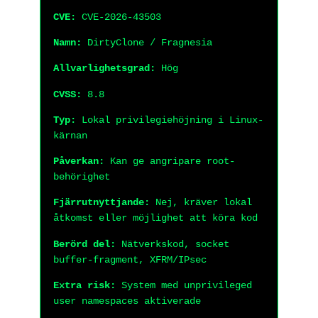
CVE:
CVE-2026-43503
Namn:
DirtyClone / Fragnesia
Allvarlighetsgrad:
Hög
CVSS:
8.8
Typ:
Lokal privilegiehöjning i Linux-
kärnan
Påverkan:
Kan ge angripare root-
behörighet
Fjärrutnyttjande:
Nej, kräver lokal
åtkomst eller möjlighet att köra kod
Berörd del:
Nätverkskod, socket
buffer-fragment, XFRM/IPsec
Extra risk:
System med unprivileged
user namespaces aktiverade