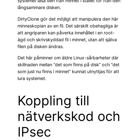
systemet läsa den från minnet i stället för från den
långsammare disken.
DirtyClone gör det möjligt att manipulera den här
minneskopian av en fil. Det särskilt obehagliga är
att angriparen kan påverka innehållet i en root-
ägd och skrivskyddad fil i minnet, utan att själva
filen på disken ändras.
Det här påminner om äldre Linux-sårbarheter där
skillnaden mellan “det som finns på disk” och “det
som just nu finns i minnet” kunnat utnyttjas för att
lura systemet.
Koppling till
nätverkskod och
IPsec