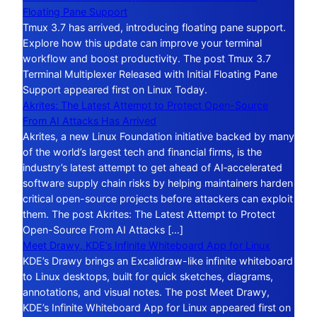
Floating Pane Support
Tmux 3.7 has arrived, introducing floating pane support.
Explore how this update can improve your terminal
workflow and boost productivity. The post Tmux 3.7
Terminal Multiplexer Released with Initial Floating Pane
Support appeared first on Linux Today.
Akrites: The Latest Attempt to Protect Open-Source
From AI Attacks Has Arrived
Akrites, a new Linux Foundation initiative backed by many
of the world’s largest tech and financial firms, is the
industry’s latest attempt to get ahead of AI‑accelerated
software supply chain risks by helping maintainers harden
critical open-source projects before attackers can exploit
them. The post Akrites: The Latest Attempt to Protect
Open-Source From AI Attacks […]
Meet Drawy, KDE’s Infinite Whiteboard App for Linux
KDE’s Drawy brings an Excalidraw-like infinite whiteboard
to Linux desktops, built for quick sketches, diagrams,
annotations, and visual notes. The post Meet Drawy,
KDE’s Infinite Whiteboard App for Linux appeared first on