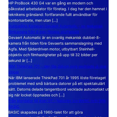
HP ProBook 430 G4 var en gång en modern och
påkostad arbetsdator för företag. I dag har den hamnat i
teknikens gränsland: fortfarande fullt användbar för
kontorsarbete, men utan […]
Dubbelåtta Kameran Gevaert Automatic – en mekanisk
filmkamera från 8 mm-filmens storhetstid
Gevaert Automatic är en ovanlig mekanisk dubbel-8-
kamera från tiden före Gevaerts sammanslagning med
Agfa. Med fjäderdriven motor, utbytbart Steinheil-
objektiv och filmhastigheter på upp till 32 bilder per
sekund är […]
IBM ThinkPad 701 – den lilla datorn som vecklade ut sina
vingar
När IBM lanserade ThinkPad 701 år 1995 löste företaget
problemet med små bärbara datorer på ett spektakulärt
sätt. Datorns delade tangentbord vecklade automatiskt ut
sig när locket öppnades och […]
Från stordator till Atari ST – historien om BASIC och GFA
BASIC
BASIC skapades på 1960-talet för att göra