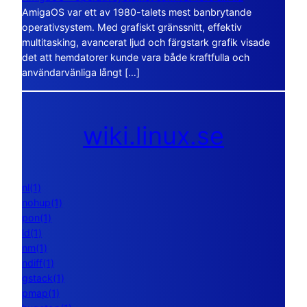
AmigaOS var ett av 1980-talets mest banbrytande
operativsystem. Med grafiskt gränssnitt, effektiv
multitasking, avancerat ljud och färgstark grafik visade
det att hemdatorer kunde vara både kraftfulla och
användarvänliga långt […]
wiki.linux.se
nl(1)
nohup(1)
pon(1)
ld(1)
nm(1)
ndiff(1)
gstack(1)
pmap(1)