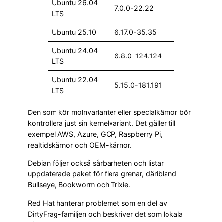
Ubuntu 26.04
7.0.0-22.22
LTS
Ubuntu 25.10
6.17.0-35.35
Ubuntu 24.04
6.8.0-124.124
LTS
Ubuntu 22.04
5.15.0-181.191
LTS
Den som kör molnvarianter eller specialkärnor bör
kontrollera just sin kernelvariant. Det gäller till
exempel AWS, Azure, GCP, Raspberry Pi,
realtidskärnor och OEM-kärnor.
Debian följer också sårbarheten och listar
uppdaterade paket för flera grenar, däribland
Bullseye, Bookworm och Trixie.
Red Hat hanterar problemet som en del av
DirtyFrag-familjen och beskriver det som lokala