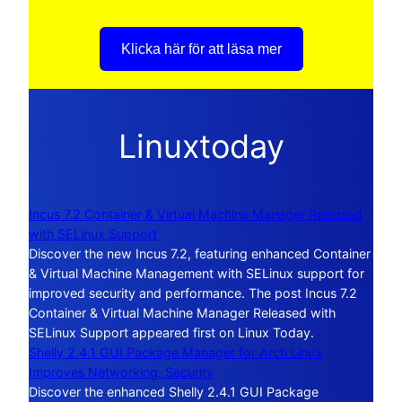
Klicka här för att läsa mer
Linuxtoday
Incus 7.2 Container & Virtual Machine Manager Released
with SELinux Support
Discover the new Incus 7.2, featuring enhanced Container
& Virtual Machine Management with SELinux support for
improved security and performance. The post Incus 7.2
Container & Virtual Machine Manager Released with
SELinux Support appeared first on Linux Today.
Shelly 2.4.1 GUI Package Manager for Arch Linux
Improves Networking, Security
Discover the enhanced Shelly 2.4.1 GUI Package