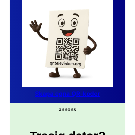
Skapa egna QR-koder
annons