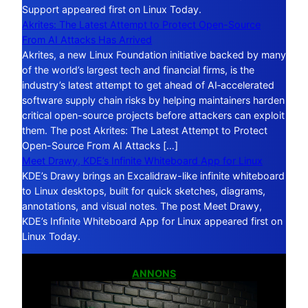
Support appeared first on Linux Today.
Akrites: The Latest Attempt to Protect Open-Source
From AI Attacks Has Arrived
Akrites, a new Linux Foundation initiative backed by many
of the world’s largest tech and financial firms, is the
industry’s latest attempt to get ahead of AI‑accelerated
software supply chain risks by helping maintainers harden
critical open-source projects before attackers can exploit
them. The post Akrites: The Latest Attempt to Protect
Open-Source From AI Attacks […]
Meet Drawy, KDE’s Infinite Whiteboard App for Linux
KDE’s Drawy brings an Excalidraw-like infinite whiteboard
to Linux desktops, built for quick sketches, diagrams,
annotations, and visual notes. The post Meet Drawy,
KDE’s Infinite Whiteboard App for Linux appeared first on
Linux Today.
ANNONS