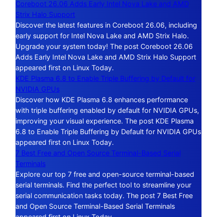
Coreboot 26.06 Adds Early Intel Nova Lake and AMD
Strix Halo Support
Discover the latest features in Coreboot 26.06, including
early support for Intel Nova Lake and AMD Strix Halo.
Upgrade your system today! The post Coreboot 26.06
Adds Early Intel Nova Lake and AMD Strix Halo Support
appeared first on Linux Today.
KDE Plasma 6.8 to Enable Triple Buffering by Default for
NVIDIA GPUs
Discover how KDE Plasma 6.8 enhances performance
with triple buffering enabled by default for NVIDIA GPUs,
improving your visual experience. The post KDE Plasma
6.8 to Enable Triple Buffering by Default for NVIDIA GPUs
appeared first on Linux Today.
7 Best Free and Open Source Terminal-Based Serial
Terminals
Explore our top 7 free and open-source terminal-based
serial terminals. Find the perfect tool to streamline your
serial communication tasks today. The post 7 Best Free
and Open Source Terminal-Based Serial Terminals
appeared first on Linux Today.