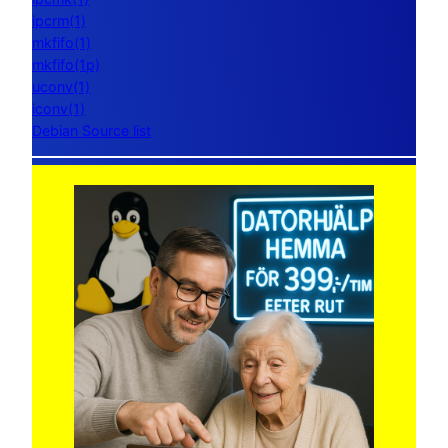
ipcrm(1)
mkfifo(1)
mkfifo(1p)
uconv(1)
iconv(1)
Debian Source list