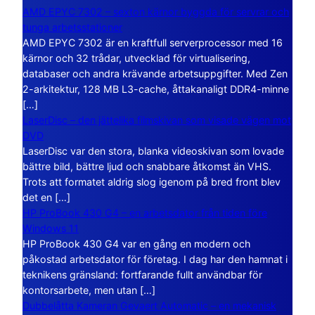
AMD EPYC 7302 – sexton kärnor byggda för servrar och
tunga arbetsstationer
AMD EPYC 7302 är en kraftfull serverprocessor med 16
kärnor och 32 trådar, utvecklad för virtualisering,
databaser och andra krävande arbetsuppgifter. Med Zen
2-arkitektur, 128 MB L3-cache, åttakanaligt DDR4-minne
[…]
LaserDisc – den jättelika filmskivan som visade vägen mot
DVD
LaserDisc var den stora, blanka videoskivan som lovade
bättre bild, bättre ljud och snabbare åtkomst än VHS.
Trots att formatet aldrig slog igenom på bred front blev
det en […]
HP ProBook 430 G4 – en arbetsdator från tiden före
Windows 11
HP ProBook 430 G4 var en gång en modern och
påkostad arbetsdator för företag. I dag har den hamnat i
teknikens gränsland: fortfarande fullt användbar för
kontorsarbete, men utan […]
Dubbelåtta Kameran Gevaert Automatic – en mekanisk