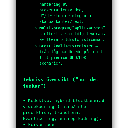
hantering av
presentationsvideo,
UI/desktop-delning och
skarpa kanter/text.
Multi-program/”split-screen”
→ effektiv samtidig leverans
av flera bildrutor/strömmar.
Brett kvalitetsregister
→
från låg bandbredd på mobil
till premium-UHD/HDR-
scenarier.
Teknisk översikt (”hur det
funkar”)
• Kodektyp: hybrid blockbaserad 
videokodning (intra/inter-
prediktion, transform, 
kvantisering, entropikodning).

• Förväntade 