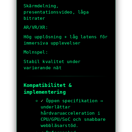
Skärmdelning,
presentationsvideo, låga
bitrater
AR/VR/XR:
Hög upplösning + låg latens för
immersiva upplevelser
Molnspel:
Stabil kvalitet under
varierande nät
Kompatibilitet &
implementering
✓
Öppen specifikation →
underlättar
hårdvaruacceleration i
CPU/GPU/SoC och snabbare
webbläsarstöd.