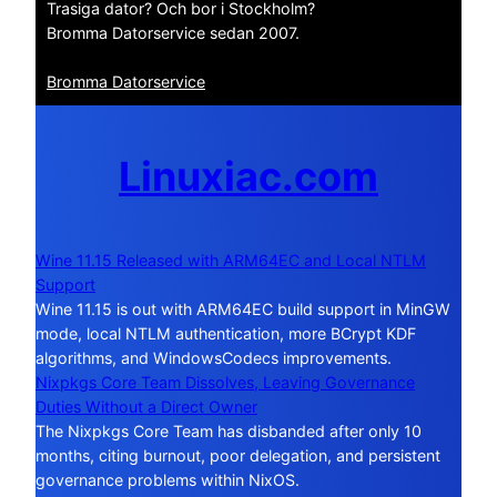
Trasiga dator? Och bor i Stockholm?
Bromma Datorservice sedan 2007.
Bromma Datorservice
Linuxiac.com
Wine 11.15 Released with ARM64EC and Local NTLM
Support
Wine 11.15 is out with ARM64EC build support in MinGW
mode, local NTLM authentication, more BCrypt KDF
algorithms, and WindowsCodecs improvements.
Nixpkgs Core Team Dissolves, Leaving Governance
Duties Without a Direct Owner
The Nixpkgs Core Team has disbanded after only 10
months, citing burnout, poor delegation, and persistent
governance problems within NixOS.