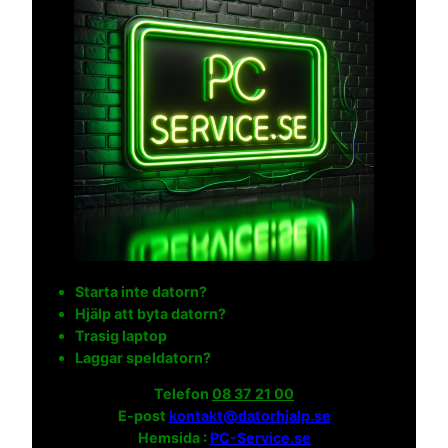
Starta inte datorn?
Hjälp att byta datorn?
Trasig laptop
Laggar speldatorn?
Telefon
08 37 21 00
E-post
kontakt@datorhjalp.se
Hemsida :
PC-Service.se