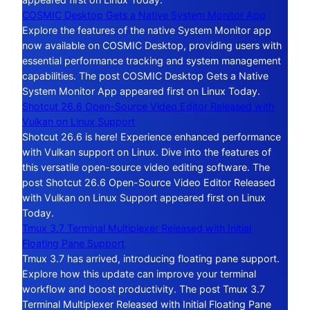
COSMIC Desktop Gets a Native System Monitor App
Explore the features of the native System Monitor app
now available on COSMIC Desktop, providing users with
essential performance tracking and system management
capabilities. The post COSMIC Desktop Gets a Native
System Monitor App appeared first on Linux Today.
Shotcut 26.6 Open-Source Video Editor Released with
Vulkan on Linux Support
Shotcut 26.6 is here! Experience enhanced performance
with Vulkan support on Linux. Dive into the features of
this versatile open-source video editing software. The
post Shotcut 26.6 Open-Source Video Editor Released
with Vulkan on Linux Support appeared first on Linux
Today.
Tmux 3.7 Terminal Multiplexer Released with Initial
Floating Pane Support
Tmux 3.7 has arrived, introducing floating pane support.
Explore how this update can improve your terminal
workflow and boost productivity. The post Tmux 3.7
Terminal Multiplexer Released with Initial Floating Pane