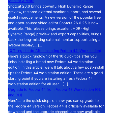
Monitor & More
Shotcut 26.6 brings powerful High Dynamic Range
preview, restored external monitor support, and several
useful improvements. A new version of the popular free
and open-source video editor Shotcut 26.6.25 is now
available. This release brings excellent HDR (High
Dynamic Range) preview and export capabilities, brings
back the long-missing external monitor support using a
system display,… […]
10 Things to do After Installing Fedora 44 (Workstation)
Here’s a quick rundown of the 10 quick tips after you
finish installing a brand new Fedora 44 workstation
edition. In this article, we will talk about a few post-install
tips for Fedora 44 workstation edition. These are a good
starting point if you are installing a fresh Fedora 44
workstation edition for all user… […]
Upgrade to Fedora 44 from Fedora 43 Workstation (GUI
and CLI)
Here’s are the quick steps on how you can upgrade to
the Fedora 44 version. Fedora 44 is officially available for
download and the upgrade channels are now available.