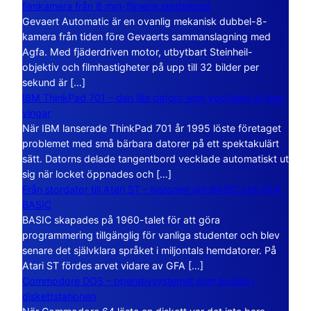
filmkamera från 8 mm-filmens storhetstid
Gevaert Automatic är en ovanlig mekanisk dubbel-8-
kamera från tiden före Gevaerts sammanslagning med
Agfa. Med fjäderdriven motor, utbytbart Steinheil-
objektiv och filmhastigheter på upp till 32 bilder per
sekund är […]
IBM ThinkPad 701 – den lilla datorn som vecklade ut sina
vingar
När IBM lanserade ThinkPad 701 år 1995 löste företaget
problemet med små bärbara datorer på ett spektakulärt
sätt. Datorns delade tangentbord vecklade automatiskt ut
sig när locket öppnades och […]
Från stordator till Atari ST – historien om BASIC och GFA
BASIC
BASIC skapades på 1960-talet för att göra
programmering tillgänglig för vanliga studenter och blev
senare det självklara språket i miljontals hemdatorer. På
Atari ST fördes arvet vidare av GFA […]
Commodore DOS – operativsystemet som bodde i
diskettstationen