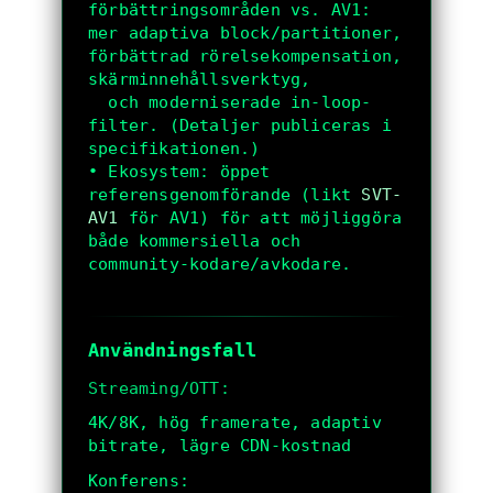
förbättringsområden vs. AV1: 
mer adaptiva block/partitioner, 
förbättrad rörelsekompensation, 
skärminnehållsverktyg,

  och moderniserade in-loop-
filter. (Detaljer publiceras i 
specifikationen.)

• Ekosystem: öppet 
referensgenomförande (likt 
SVT-
AV1
 för AV1) för att möjliggöra 
både kommersiella och 
community-kodare/avkodare.

Användningsfall
Streaming/OTT:
4K/8K, hög framerate, adaptiv
bitrate, lägre CDN-kostnad
Konferens: