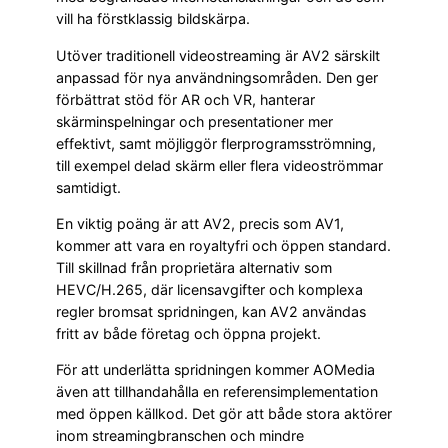
vill ha förstklassig bildskärpa.
Utöver traditionell videostreaming är AV2 särskilt
anpassad för nya användningsområden. Den ger
förbättrat stöd för AR och VR, hanterar
skärminspelningar och presentationer mer
effektivt, samt möjliggör flerprogramsströmning,
till exempel delad skärm eller flera videoströmmar
samtidigt.
En viktig poäng är att AV2, precis som AV1,
kommer att vara en royaltyfri och öppen standard.
Till skillnad från proprietära alternativ som
HEVC/H.265, där licensavgifter och komplexa
regler bromsat spridningen, kan AV2 användas
fritt av både företag och öppna projekt.
För att underlätta spridningen kommer AOMedia
även att tillhandahålla en referensimplementation
med öppen källkod. Det gör att både stora aktörer
inom streamingbranschen och mindre