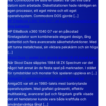
När Commodore 64 läste en diskett var det inte bara
datorn som arbetade. Diskettstationen hade nämligen en
egen processor, ett eget minne och ett eget
operativsystem. Commodore DOS gjorde […]
HP EliteBook x360 1040 G7 – en lyxig företagsdator med
lång batteritid
HP EliteBook x360 1040 G7 var en påkostad
företagsdator som kombinerade elegant design, lång
batteritid och flera avancerade säkerhetsfunktioner. Med
sitt tunna metallchassi, sin vikbara pekskärm och sin höga
[…]
Skool Daze – spelet som gjorde skolan till ett öppet kaos
När Skool Daze släpptes 1984 till ZX Spectrum var det
något helt annat än de flesta spel på marknaden. I stället
för rymdstrider och monster fick spelaren uppleva en […]
AmigaOS – operativsystemet som var före sin tid
AmigaOS var ett av 1980-talets mest banbrytande
operativsystem. Med grafiskt gränssnitt, effektiv
multitasking, avancerat ljud och färgstark grafik visade
det att hemdatorer kunde vara både kraftfulla och
användarvänliga långt […]