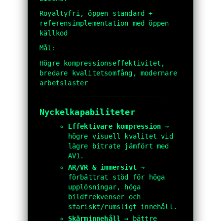
Royaltyfri, öppen standard +
referensimplementation med öppen
källkod
Mål:
Högre kompressionseffektivitet,
bredare kvalitetsomfång, modernare
arbetslaster
Nyckelkapabiliteter
Effektivare kompression
→
högre visuell kvalitet vid
lägre bitrate jämfört med
AV1.
AR/VR & immersivt
→
förbättrat stöd för höga
upplösningar, höga
bildfrekvenser och
sfäriskt/rumsligt innehåll.
Skärminnehåll
→ bättre