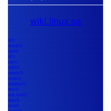
wiki.linux.se
nl(1)
nohup(1)
pon(1)
ld(1)
nm(1)
ndiff(1)
gstack(1)
pmap(1)
hugetop(1)
lsirq(1)
pcp-ipcs(1)
lsipc(1)
ipcs(1)
ipcmk(1)