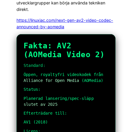
utvecklargrupper kan börja använda tekniken
direkt.
https://linuxiac.com/next-gen-av2-video-codec-
announced-by-aomedia
Fakta: AV2
(AOMedia Video 2)
Standard:
Öppen, royaltyfri videokodek från
Alliance for Open Media
(AOMedia)
Status:
Planerad lansering/spec-släpp
slutet av 2025
Efterträdare till:
AV1 (2018)
Licens: