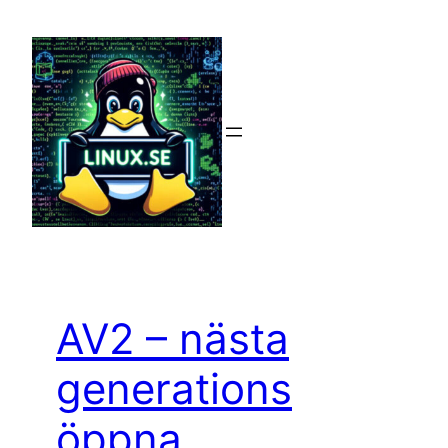
Hoppa
till
innehåll
AV2 – nästa
generations
öppna