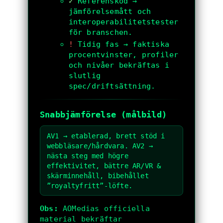
✓
Referenskod →
jämförelsemått och
interoperabilitetstester
för branschen.
!
Tidig fas → faktiska
procentvinster, profiler
och nivåer bekräftas i
slutlig
spec/driftsättning.
Snabbjämförelse (målbild)
AV1 → etablerad, brett stöd i
webbläsare/hårdvara. AV2 →
nästa steg med högre
effektivitet, bättre AR/VR &
skärminnehåll, bibehållet
”royaltyfritt”-löfte.
Obs:
AOMedias officiella
material bekräftar