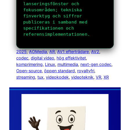
lanseringsfönster och
fokusområden; tekniska
finverktyg och siffror
publiceras i samband med
specifikationen och
referensimplementationen.
2025
, 
AOMedia
, 
AR
, 
AV1 efterträdare
, 
AV2
, 
codec
, 
digital video
, 
hög effektivitet
, 
komprimering
, 
Linux
, 
multimedia
, 
next-gen codec
, 
Open-source
, 
öppen standard
, 
royaltyfri
, 
streaming
, 
tux
, 
videokodek
, 
videoteknik
, 
VR
, 
XR