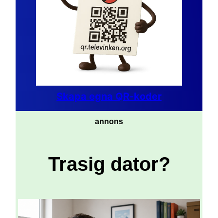
Skapa egna QR-koder
annons
Trasig dator?