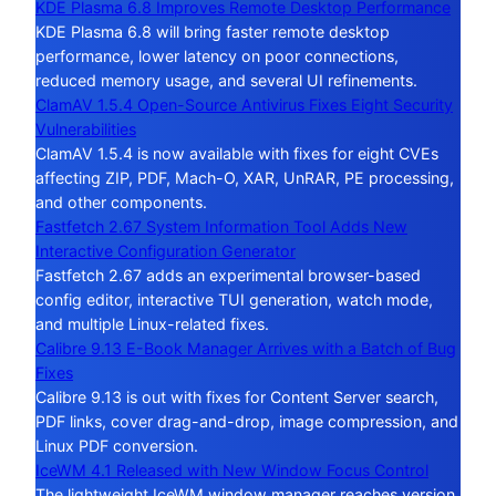
KDE Plasma 6.8 Improves Remote Desktop Performance
KDE Plasma 6.8 will bring faster remote desktop
performance, lower latency on poor connections,
reduced memory usage, and several UI refinements.
ClamAV 1.5.4 Open-Source Antivirus Fixes Eight Security
Vulnerabilities
ClamAV 1.5.4 is now available with fixes for eight CVEs
affecting ZIP, PDF, Mach-O, XAR, UnRAR, PE processing,
and other components.
Fastfetch 2.67 System Information Tool Adds New
Interactive Configuration Generator
Fastfetch 2.67 adds an experimental browser-based
config editor, interactive TUI generation, watch mode,
and multiple Linux-related fixes.
Calibre 9.13 E-Book Manager Arrives with a Batch of Bug
Fixes
Calibre 9.13 is out with fixes for Content Server search,
PDF links, cover drag-and-drop, image compression, and
Linux PDF conversion.
IceWM 4.1 Released with New Window Focus Control
The lightweight IceWM window manager reaches version